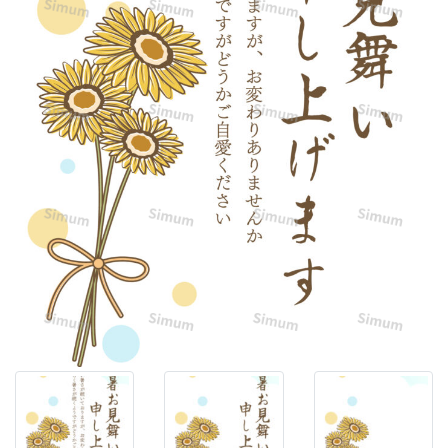
ワ
リ
（向
日
葵）」
が
3
輪、
可
愛
ら
し
い
花
束