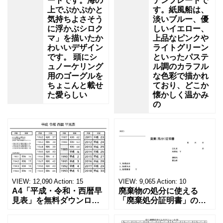
ートです。海の
テンプレートで
上でぷかぷかと
す。紙風船は、
気持ちよさそう
淡いブルー、優
に浮かぶシロク
しいイエロー、
マ」を描いたか
上品なピンクや
わいいデザイン
ライトグリーン
です。 頭にシ
といったパステ
ュノーケリング
ル調のカラフル
用のゴーグルを
な色彩で描かれ
ちょこんと載せ
ており、どこか
た愛らしい
懐かしく温かみ
の
VIEW:
12,090
Action:
15
VIEW:
9,065
Action:
10
A4「平成・令和・西暦早
廃棄物の処分に使える
見表」を無料ダウンロー
「廃棄処分証明書」の無
ド！和暦⇔西暦の変換や
料テンプレート！家電メ
学歴の計算が一目でわか
ーカーの代理店、回収業