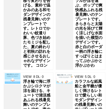
移り変わりを告
ソルが涼を運
げる、素朴で温
ぶ、ポップで爽
かみのある和モ
快感あふれる残
ダンデザインの
暑見舞いのテン
残暑見舞いのテ
プレートです。
ンプレートで
きらきらと太陽
す。レトロでか
の光を浴びて輝
わいい蚊遣り
く涼しげな水面
豚、色づき始め
を描いた横型の
たモミジを配し
デザインです。
た、夏の終わり
赤と白のボーダ
と初秋の訪れを
ー柄の浮き輪に
感じさせるおし
すっぽりとはま
ゃれなデザイン
ってぷかぷかと
です。 コロン
浮かぶかわ
VIEW:
8
DL:
0
VIEW:
5
DL:
0
浮き輪で海に浮
カラフルな紙風
かぶシロクマが
船と金平糖が優
涼を届ける、キ
しく弾けるレト
ュートで清涼感
ロで愛らしい和
あふれる残暑見
モダンデザイン
舞いのテンプレ
の残暑見舞いの