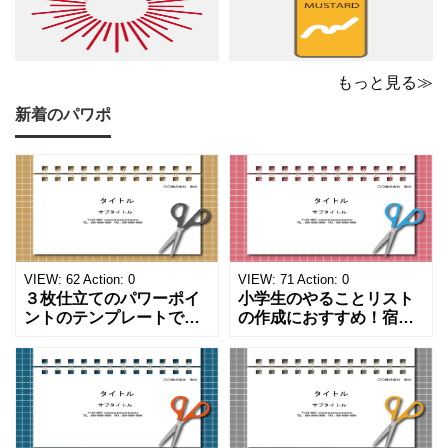
もっと見る≫
新着のパワポ
VIEW:
62
Action:
0
VIEW:
71
Action:
0
３枚仕立てのパワーポイ
小学生のやることリスト
ントのテンプレートで
の作成におすすめ！宿題
す。ハサミ、カッター、
や学校、家庭での決まり
ペンのワンポイントイラ
事をまとめたい時のフォ
ストが描かれています。
ーマットにおすすめしま
ご案内やお知らせなど簡
す。 ノートタイプのフォ
単な資料を時短で作成で
ーマットで文字入れをし
きる便利なフォーマット
やすく、壁に貼ってもか