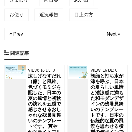
見
お便り
近況報告
目上の方
舞
い
で
« Prev
Next »
す。
茎
関連記事
の
足
VIEW:
16
DL:
0
VIEW:
16
DL:
0
涼しげなすだれ
朝顔と打ち水が
元
（簾）と風鈴、
涼を呼ぶ、日本
は
色づくモミジを
の夏らしい風情
配した、日本の
と清涼感に満ち
細
夏の風情と初秋
た和モダンデザ
の訪れを五感で
インの残暑見舞
い
感じさせるおし
いのテンプレー
リ
ゃれな残暑見舞
トです。日本の
いのテンプレー
伝統的な夏の風
ボ
トです。 爽や
景を思わせる横
かなライトブル
型のデザインで