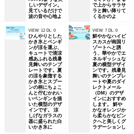
しいデザイン。
で上からサラサ
見ているだけで
ラと舞い降りて
波の音や心地よ
くるかのよ
VIEW:
12
DL:
0
VIEW:
7
DL:
0
ひんやりとした
鮮やかなハイビ
かき氷とペンギ
スカスが南国リ
ンが涼を運ぶ、
ゾートへと誘
キュートで清涼
う、華やかでエ
感あふれる残暑
ネルギッシュな
見舞いのテンプ
夏の横型デザイ
レートです。夏
ンです。残暑見
の涼を象徴する
舞いのテンプレ
かき氷とスプー
ートや夏のダイ
ンの柄にちょこ
レクトメール
んと佇むかわい
（DM）のデザ
いペンギンを描
インにおすすめ
いた横型のデザ
します。 鮮や
インです。 涼
かなオレンジか
しげなガラスの
ら柔らかなピン
器に盛られた白
クへと美しくグ
いかき氷に
ラデーションし