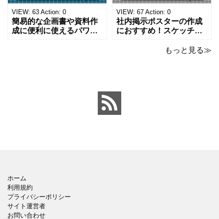
になります。 文房具好き
わいいデザインです。お
の方、掲示ポスターを作
子さんが見てもテンショ
VIEW:
63
Action:
0
VIEW:
67
Action:
0
成をされたい方におす
ンが上がるテンプレ
簡易的な企画書や資料作
社内掲示ポスターの作成
成に便利に使えるパワー
におすすめ！スケッチブ
ポイントのテンプレート
ックデザインのおしゃれ
です。青の工作マットに
なパワーポイントのテン
もっと見る≫
赤いハサミ、カッター、
プレートです。グレーの
ペンのワンポイントイラ
背景でシックなデザイ
ストが入っている、おし
ン。会社の壁面や寮など
ゃれでかわいいデザイ
の掲示ポスター、お知ら
ン。 企画書や提案書の表
せ、ご案内のフォーマッ
紙として利用したり、３
トにおすすめします。 ダ
ページを使用して企画
ウンロードしてテキス
ホーム
利用規約
プライバシーポリシー
サイト運営者
お問い合わせ