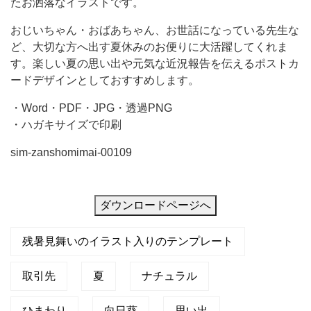
たお洒落なイラストです。
ナ
おじいちゃん・おばあちゃん、お世話になっている先生な
チ
ど、大切な方へ出す夏休みのお便りに大活躍してくれま
ュ
す。楽しい夏の思い出や元気な近況報告を伝えるポストカ
ラ
ードデザインとしておすすめします。
ル
・Word・PDF・JPG・透過PNG
な
・ハガキサイズで印刷
縦
sim-zanshomimai-00109
型
デ
ザ
ダウンロードページへ
イ
残暑見舞いのイラスト入りのテンプレート
ン
の
取引先
夏
ナチュラル
残
暑
ひまわり
向日葵
思い出