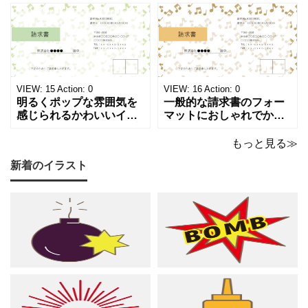
がる、キュートで華やか
が浮かぶ、シンプルでス
な請求書テンプレートで
タイリッシュな請求書テ
す。出演料、演奏ギャ
ンプレートです。シック
ラ、取材費請求、イベン
で洗練されたモノトーン
ト請求などの書類作成に
調のカラーは、モノクロ
ご活用ください。 表の項
印刷、FAX送信にも使え
目は現在は品目、数量、
るデザインです。 大人の
VIEW:
15
Action:
0
VIEW:
16
Action:
0
単価、金額になってい
音楽教室やプライ
明るくポップな雰囲気を
一般的な請求書のフォー
感じられるかわいいイラ
マットにおしゃれでかわ
スト入り請求書のテンプ
いいデザインが施された
レートです。弾むような
請求書のテンプレートで
もっと見る≫
音符とシャープのモチー
す。温もりのあるベージ
新着のイラスト
フが紙面いっぱいに踊
ュやゴールドのカラーリ
る、グリーン調の軽やか
ングに、音符やシャープ
で爽やかなデザインは ピ
のイラストが散りばめら
アノやリトミック、コー
れた、あたたかくシック
ラスなどの各種レッスン
な雰囲気でピアノやリト
はもちろん、野外ライ
ミック、管弦楽器など