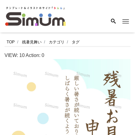
Me
夏
TOP
残暑見舞い
カテゴリ
タグ
を
VIEW:
10
Action:
0
象
徴
す
る
黄
色
い
「ヒ
マ