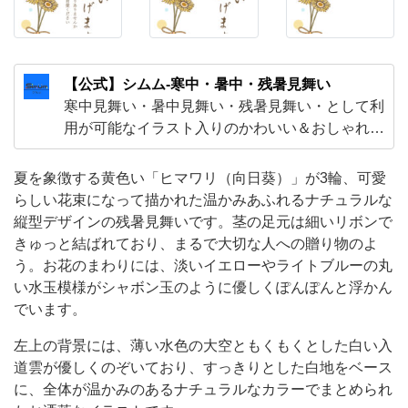
に
な
っ
【公式】シムム-寒中・暑中・残暑見舞い
て
寒中見舞い・暑中見舞い・残暑見舞い・として利
描
用が可能なイラスト入りのかわいい＆おしゃれな
テンプレート素材となります。取引先などに出す
か
ビジネス向けのデザインや知人・友人・先輩・上
夏を象徴する黄色い「ヒマワリ（向日葵）」が3輪、可愛
れ
司などに出す素材として利用する事が可能です。
らしい花束になって描かれた温かみあふれるナチュラルな
た
多くのデザインがございますので、お好きなデザ
縦型デザインの残暑見舞いです。茎の足元は細いリボンで
温
インをダウンロードし利用する事が出
きゅっと結ばれており、まるで大切な人への贈り物のよ
か
う。お花のまわりには、淡いイエローやライトブルーの丸
い水玉模様がシャボン玉のように優しくぽんぽんと浮かん
み
でいます。
あ
ふ
左上の背景には、薄い水色の大空ともくもくとした白い入
道雲が優しくのぞいており、すっきりとした白地をベース
れ
に、全体が温かみのあるナチュラルなカラーでまとめられ
る