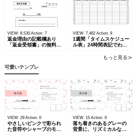
る！印刷可能な一覧表！
者へおすすめ！(Excel・
印刷可能な平成・令和・
Word・PDF)正しく廃棄
西暦早見表を無料ダウン
されたことを証明する書
ロードでご利用いただけ
類「廃棄処分証明書」の
ます。 パソコンに保存し
テンプレートです。 量販
ていただくか、A4サイズ
店や家電メーカーの代理
VIEW:
8,530
Action:
7
VIEW:
7,482
Action:
9
でコピーしてご
店、回収
返金理由の記載欄あり
1週間「タイムスケジュー
「返金受領書」の無料テ
ル表」24時間表記でわか
ンプレート！過払い･誤入
りやすい無料テンプレー
金などで使える書き方が
ト！A4横型ExcelやWord
もっと見る≫
簡単なひな形でおすす
で簡単作成できる！1週間
可愛いテンプレ
め！過払い･誤入金などが
の予定が書ける24時間表
発生した際にも使える、
記のタイムスケジュール
モノクロでシンプルな
表になります。 A4横型サ
「返金領収書」のテンプ
イズの無料テンプレート
レートとなります。 A4縦
で、Excel・Wo
型サイズで用紙に印
VIEW:
29
Action:
0
VIEW:
15
Action:
0
やさしいピンクで彩られ
落ち着きのあるグレーの
た音符やシャープのモチ
背景に、リズミカルな音
ーフが画面いっぱいに広
符やシャープのイラスト