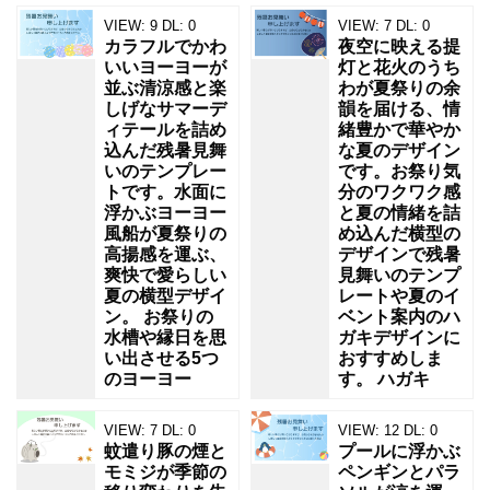
VIEW:
9
DL:
0
VIEW:
7
DL:
0
カラフルでかわ
夜空に映える提
いいヨーヨーが
灯と花火のうち
並ぶ清涼感と楽
わが夏祭りの余
しげなサマーデ
韻を届ける、情
ィテールを詰め
緒豊かで華やか
込んだ残暑見舞
な夏のデザイン
いのテンプレー
です。お祭り気
トです。水面に
分のワクワク感
浮かぶヨーヨー
と夏の情緒を詰
風船が夏祭りの
め込んだ横型の
高揚感を運ぶ、
デザインで残暑
爽快で愛らしい
見舞いのテンプ
夏の横型デザイ
レートや夏のイ
ン。 お祭りの
ベント案内のハ
水槽や縁日を思
ガキデザインに
い出させる5つ
おすすめしま
のヨーヨー
す。 ハガキ
VIEW:
7
DL:
0
VIEW:
12
DL:
0
蚊遣り豚の煙と
プールに浮かぶ
モミジが季節の
ペンギンとパラ