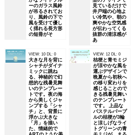
ン
ーのガラス風鈴
見ているだけで
で
が吊るされてお
井戸端の心地よ
き
り、風鈴の下で
い冷気や、朝の
風を受けて優し
爽やかな空気感
ゅ
く揺れる長方形
が伝わってくる
の短冊がそ
抜群の清涼感が
あ
VIEW:
10
DL:
0
VIEW:
12
DL:
0
大きな月を背に
桔梗と青モミジ
シャチがダイナ
が涼やかな風を
ミックに跳ね
運ぶデザインで
る、神秘的で幻
晩夏から初秋へ
想的な残暑見舞
の移り変わりを
いのテンプレー
感じることので
トです。夜の海
きる残暑見舞い
から美しくジャ
のテンプレート
ンプする「シャ
です。 上品な
チ」と、背景に
パステルパープ
浮かぶ大きな
ルの桔梗が3輪
「月」を描い
と涼しげなライ
た、情緒的で
トグリーンの青
ARTのような美
モミジが、まる