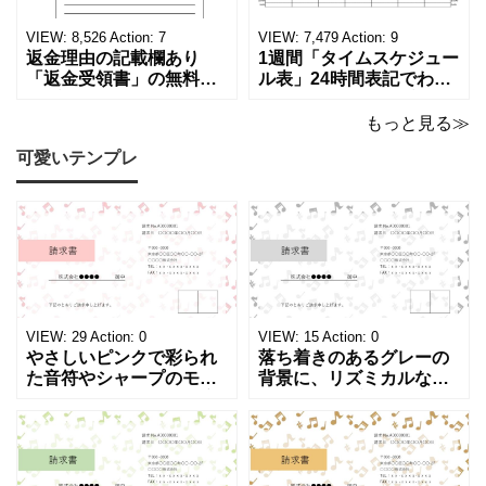
ます。 パソコンに保存し
テンプレートです。 量販
ていただくか、A4サイズ
店や家電メーカーの代理
VIEW:
8,526
Action:
7
VIEW:
7,479
Action:
9
でコピーしてご
店、回収
返金理由の記載欄あり
1週間「タイムスケジュー
「返金受領書」の無料テ
ル表」24時間表記でわか
ンプレート！過払い･誤入
りやすい無料テンプレー
金などで使える書き方が
ト！A4横型ExcelやWord
もっと見る≫
簡単なひな形でおすす
で簡単作成できる！1週間
可愛いテンプレ
め！過払い･誤入金などが
の予定が書ける24時間表
発生した際にも使える、
記のタイムスケジュール
モノクロでシンプルな
表になります。 A4横型サ
「返金領収書」のテンプ
イズの無料テンプレート
レートとなります。 A4縦
で、Excel・Wo
型サイズで用紙に印
VIEW:
29
Action:
0
VIEW:
15
Action:
0
やさしいピンクで彩られ
落ち着きのあるグレーの
た音符やシャープのモチ
背景に、リズミカルな音
ーフが画面いっぱいに広
符やシャープのイラスト
がる、キュートで華やか
が浮かぶ、シンプルでス
な請求書テンプレートで
タイリッシュな請求書テ
す。出演料、演奏ギャ
ンプレートです。シック
ラ、取材費請求、イベン
で洗練されたモノトーン