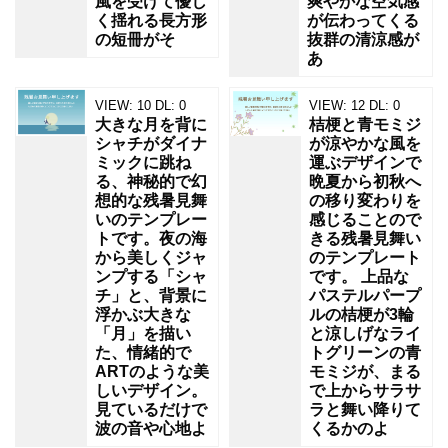
が
風を受けて優し
爽やかな空気感
く揺れる長方形
が伝わってくる
3
の短冊がそ
抜群の清涼感が
輪、
あ
寄
VIEW:
10
DL:
0
VIEW:
12
DL:
0
り
大きな月を背に
桔梗と青モミジ
シャチがダイナ
が涼やかな風を
ミックに跳ね
運ぶデザインで
る、神秘的で幻
晩夏から初秋へ
想的な残暑見舞
の移り変わりを
いのテンプレー
感じることので
トです。夜の海
きる残暑見舞い
から美しくジャ
のテンプレート
ンプする「シャ
です。 上品な
チ」と、背景に
パステルパープ
浮かぶ大きな
ルの桔梗が3輪
「月」を描い
と涼しげなライ
た、情緒的で
トグリーンの青
ARTのような美
モミジが、まる
しいデザイン。
で上からサラサ
見ているだけで
ラと舞い降りて
波の音や心地よ
くるかのよ