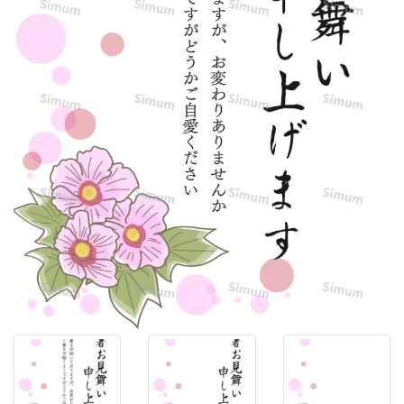
い
「芙
蓉」
が
華
や
か
に
咲
く、
優
し
く
上
品