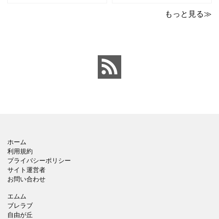
ポイントのテンプレート
ックデザインのおしゃれ
です。青の工作マットに
なパワーポイントのテン
もっと見る≫
赤いハサミ、カッター、
プレートです。グレーの
ペンのワンポイントイラ
背景でシックなデザイ
ストが入っている、おし
ン。会社の壁面や寮など
ゃれでかわいいデザイ
の掲示ポスター、お知ら
ン。 企画書や提案書の表
せ、ご案内のフォーマッ
紙として利用したり、３
トにおすすめします。 ダ
ページを使用して企画
ウンロードしてテキス
ホーム
利用規約
プライバシーポリシー
サイト運営者
お問い合わせ
エムム
ブレラブ
自由が丘