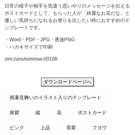
日常の様子や相手を気遣う思いやりのメッセージを伝える
い
ポストカードとして、もらった人が「綺麗なお花だな」と
の
優しい気持ちになれるお便りを出したい時におすすめのテ
テ
ンプレートです。
ン
・Word・PDF・JPG・透過PNG
プ
・ハガキサイズで印刷
レ
sim-zanshomimai-00108
ー
ト
で
ダウンロードページへ
す。
優
残暑見舞いのイラスト入りのテンプレート
し
挨拶
縦
花
ポストカード
く
華
ピンク
上品
芙蓉
フヨウ
や