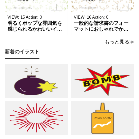
ト請求などの書類作成に
調のカラーは、モノクロ
ご活用ください。 表の項
印刷、FAX送信にも使え
目は現在は品目、数量、
るデザインです。 大人の
VIEW:
15
Action:
0
VIEW:
16
Action:
0
単価、金額になってい
音楽教室やプライ
明るくポップな雰囲気を
一般的な請求書のフォー
感じられるかわいいイラ
マットにおしゃれでかわ
スト入り請求書のテンプ
いいデザインが施された
レートです。弾むような
請求書のテンプレートで
もっと見る≫
音符とシャープのモチー
す。温もりのあるベージ
新着のイラスト
フが紙面いっぱいに踊
ュやゴールドのカラーリ
る、グリーン調の軽やか
ングに、音符やシャープ
で爽やかなデザインは ピ
のイラストが散りばめら
アノやリトミック、コー
れた、あたたかくシック
ラスなどの各種レッスン
な雰囲気でピアノやリト
はもちろん、野外ライ
ミック、管弦楽器など