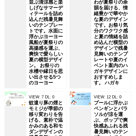
並ぶ清涼感と楽
わが夏祭りの余
しげなサマーデ
韻を届ける、情
ィテールを詰め
緒豊かで華やか
込んだ残暑見舞
な夏のデザイン
いのテンプレー
です。お祭り気
トです。水面に
分のワクワク感
浮かぶヨーヨー
と夏の情緒を詰
風船が夏祭りの
め込んだ横型の
高揚感を運ぶ、
デザインで残暑
爽快で愛らしい
見舞いのテンプ
夏の横型デザイ
レートや夏のイ
ン。 お祭りの
ベント案内のハ
水槽や縁日を思
ガキデザインに
い出させる5つ
おすすめしま
のヨーヨー
す。 ハガキ
VIEW:
7
DL:
0
VIEW:
12
DL:
0
蚊遣り豚の煙と
プールに浮かぶ
モミジが季節の
ペンギンとパラ
移り変わりを告
ソルが涼を運
げる、素朴で温
ぶ、ポップで爽
かみのある和モ
快感あふれる残
ダンデザインの
暑見舞いのテン