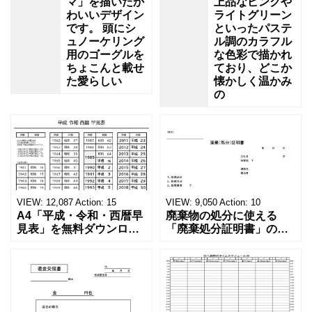
マ」を描いたか
上品なピンクや
わいいデザイン
ライトグリーン
です。 頭にシ
といったパステ
ュノーケリング
ル調のカラフル
用のゴーグルを
な色彩で描かれ
ちょこんと載せ
ており、どこか
た愛らしい
懐かしく温かみ
の
VIEW:
12,087
Action:
15
VIEW:
9,050
Action:
10
A4「平成・令和・西暦早
廃棄物の処分に使える
見表」を無料ダウンロー
「廃棄処分証明書」の無
ド！和暦⇔西暦の変換や
料テンプレート！家電メ
学歴の計算が一目でわか
ーカーの代理店、回収業
る！印刷可能な一覧表！
者へおすすめ！(Excel・
印刷可能な平成・令和・
Word・PDF)正しく廃棄
西暦早見表を無料ダウン
されたことを証明する書
ロードでご利用いただけ
類「廃棄処分証明書」の