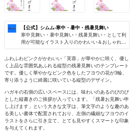
な
雰
囲
【公式】シムム-寒中・暑中・残暑見舞い
気
寒中見舞い・暑中見舞い・残暑見舞い・として利
あ
用が可能なイラスト入りのかわいい＆おしゃれな
テンプレート素材となります。取引先などに出す
ふ
ビジネス向けのデザインや知人・友人・先輩・上
ふわふわピンクがかわいい「芙蓉」が華やかに咲く、優し
れ
司などに出す素材として利用する事が可能です。
く上品な雰囲気あふれる縦型の残暑見舞いのテンプレート
る
多くのデザインがございますので、お好きなデザ
です。優しく華やかなピンク色をしたフヨウの花が3輪、
縦
インをダウンロードし利用する事が出
寄り添うように綺麗に咲いている縦型のデザイン。
型
ハガキの右側の広いスペースには、味わいのあるのびのび
の
とした縦書きのご挨拶が入っています。「残暑お見舞い申
残
し上げます」という大きな文字は、筆文字のような趣のあ
暑
る美しい書体で配置されており、左側の繊細なフヨウのイ
ラストをさらに引き立て、とても見やすくスマートな印象
見
を与えてくれます。
舞