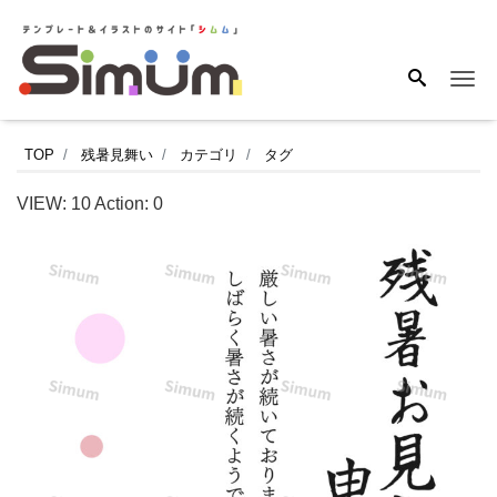
Me
ふ
TOP
残暑見舞い
カテゴリ
タグ
わ
VIEW:
10
Action:
0
ふ
わ
ピ
ン
ク
が
か
わ
い