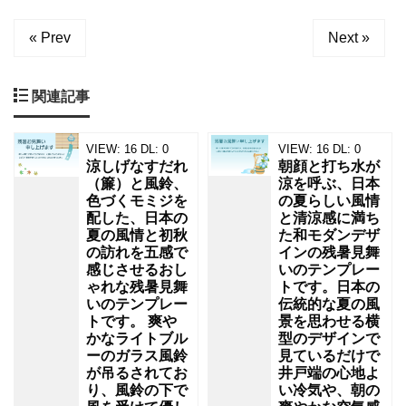
か
« Prev
Next »
な
ピ
関連記事
ン
ク
VIEW:
16
DL:
0
VIEW:
16
DL:
0
色
涼しげなすだれ
朝顔と打ち水が
（簾）と風鈴、
涼を呼ぶ、日本
を
色づくモミジを
の夏らしい風情
し
配した、日本の
と清涼感に満ち
夏の風情と初秋
た和モダンデザ
た
の訪れを五感で
インの残暑見舞
フ
感じさせるおし
いのテンプレー
ゃれな残暑見舞
トです。日本の
ヨ
いのテンプレー
伝統的な夏の風
ウ
トです。 爽や
景を思わせる横
かなライトブル
型のデザインで
の
ーのガラス風鈴
見ているだけで
が吊るされてお
井戸端の心地よ
花
り、風鈴の下で
い冷気や、朝の