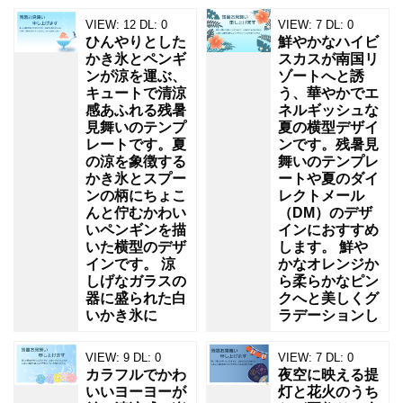
VIEW:
12
DL:
0
VIEW:
7
DL:
0
ひんやりとした
鮮やかなハイビ
かき氷とペンギ
スカスが南国リ
ンが涼を運ぶ、
ゾートへと誘
キュートで清涼
う、華やかでエ
感あふれる残暑
ネルギッシュな
見舞いのテンプ
夏の横型デザイ
レートです。夏
ンです。残暑見
の涼を象徴する
舞いのテンプレ
かき氷とスプー
ートや夏のダイ
ンの柄にちょこ
レクトメール
んと佇むかわい
（DM）のデザ
いペンギンを描
インにおすすめ
いた横型のデザ
します。 鮮や
インです。 涼
かなオレンジか
しげなガラスの
ら柔らかなピン
器に盛られた白
クへと美しくグ
いかき氷に
ラデーションし
VIEW:
9
DL:
0
VIEW:
7
DL:
0
カラフルでかわ
夜空に映える提
いいヨーヨーが
灯と花火のうち