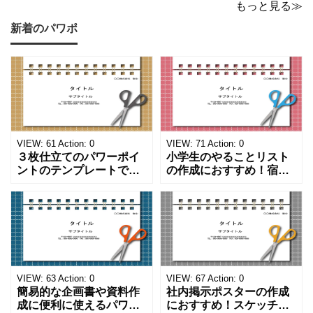
もっと見る≫
新着のパワポ
VIEW:
61
Action:
0
VIEW:
71
Action:
0
３枚仕立てのパワーポイ
小学生のやることリスト
ントのテンプレートで
の作成におすすめ！宿題
す。ハサミ、カッター、
や学校、家庭での決まり
ペンのワンポイントイラ
事をまとめたい時のフォ
ストが描かれています。
ーマットにおすすめしま
ご案内やお知らせなど簡
す。 ノートタイプのフォ
単な資料を時短で作成で
ーマットで文字入れをし
きる便利なフォーマット
やすく、壁に貼ってもか
になります。 文房具好き
わいいデザインです。お
の方、掲示ポスターを作
子さんが見てもテンショ
VIEW:
63
Action:
0
VIEW:
67
Action:
0
成をされたい方におす
ンが上がるテンプレ
簡易的な企画書や資料作
社内掲示ポスターの作成
成に便利に使えるパワー
におすすめ！スケッチブ