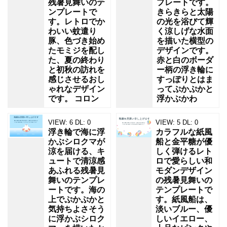
残暑見舞いのテ
プレートです。
ンプレートで
きらきらと太陽
す。レトロでか
の光を浴びて輝
わいい蚊遣り
く涼しげな水面
豚、色づき始め
を描いた横型の
たモミジを配し
デザインです。
た、夏の終わり
赤と白のボーダ
と初秋の訪れを
ー柄の浮き輪に
感じさせるおし
すっぽりとはま
ゃれなデザイン
ってぷかぷかと
です。 コロン
浮かぶかわ
VIEW:
6
DL:
0
VIEW:
5
DL:
0
浮き輪で海に浮
カラフルな紙風
かぶシロクマが
船と金平糖が優
涼を届ける、キ
しく弾けるレト
ュートで清涼感
ロで愛らしい和
あふれる残暑見
モダンデザイン
舞いのテンプレ
の残暑見舞いの
ートです。海の
テンプレートで
上でぷかぷかと
す。紙風船は、
気持ちよさそう
淡いブルー、優
に浮かぶシロク
しいイエロー、