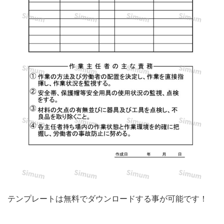
作
成
が
で
き
る
便
利
な
テ
ン
プ
レ
テンプレートは無料でダウンロードする事が可能です！
ー
ト！