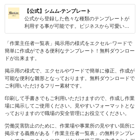
用
【公式】シムム-テンプレート
の
公式から登録した色々な種類のテンプレートが
様
利用する事が可能です。ビジネスから可愛いデ
ザインのテンプレートなど様々な素材がダウン
式
ロードしご利用頂く事が可能です！Excelや
「作業主任者一覧表」掲示用の様式をエクセル･ワードで
で、
Word・PDFとJPGなどA4サイズで気軽に使え
簡単に作成ができる便利なテンプレート！無料ダウンロー
エ
る素材がメインです。
ドが出来ます。
ク
掲示用の様式で、エクセルやワードで簡単に修正、作成が
セ
可能な便利な雛形となっております。無料ダウンロードで
ル
ご利用いただけるフリー素材です。
や
印刷して手書きでもご利用いただけますので、作成し作業
ワ
場に掲示してご使用ください。見やすいフォーマットとな
ー
っておりますので職場の安全管理にお役立てください。
ド
労働災害防止のために、作業場や事業所の見やすい箇所に
で
掲示する義務がある「作業主任者一覧表」の無料テンプレ