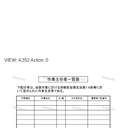
の
様
式
を
エ
ク
セ
VIEW:
4,352
Action:
0
ル･
ワ
ー
ド
で
簡
単
に