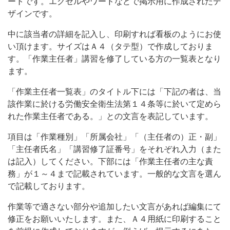
簡
ートです。エクセルやワードなどで掲示用に作成されたデ
単
ザインです。
に
中に該当者の詳細を記入し、印刷すれば看板のようにお使
い頂けます。サイズはＡ４（タテ型）で作成しておりま
す。「作業主任者」講習を修了している方の一覧表となり
ます。
「作業主任者一覧表」のタイトル下には「下記の者は、当
該作業に於ける労働安全衛生法第１４条等に於いて定めら
れた作業主任者である。」との文言を表記しています。
項目は「作業種別」「所属会社」「（主任者の）正・副」
「主任者氏名」「講習修了証番号」をそれぞれ入力（また
は記入）してください。下部には「作業主任者の主な責
務」が１～４まで記載されています。一般的な文言を選ん
で記載しております。
作業等で適さない部分や追加したい文言があれば編集にて
修正をお願いいたします。また、Ａ４用紙に印刷すること