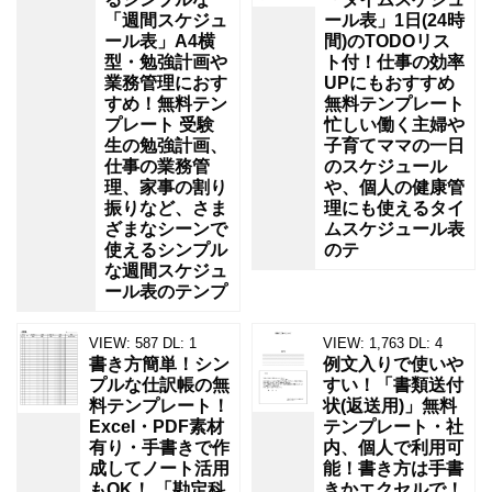
「週間スケジュ
ール表」1日(24時
ール表」A4横
間)のTODOリス
型・勉強計画や
ト付！仕事の効率
業務管理におす
UPにもおすすめ
すめ！無料テン
無料テンプレート
プレート 受験
忙しい働く主婦や
生の勉強計画、
子育てママの一日
仕事の業務管
のスケジュール
理、家事の割り
や、個人の健康管
振りなど、さま
理にも使えるタイ
ざまなシーンで
ムスケジュール表
使えるシンプル
のテ
な週間スケジュ
ール表のテンプ
VIEW:
587
DL:
1
VIEW:
1,763
DL:
4
書き方簡単！シン
例文入りで使いや
プルな仕訳帳の無
すい！「書類送付
料テンプレート！
状(返送用)」無料
Excel・PDF素材
テンプレート・社
有り・手書きで作
内、個人で利用可
成してノート活用
能！書き方は手書
もOK！ 「勘定科
きかエクセルで！