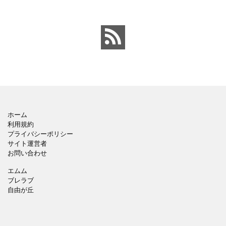
ペンのワンポイントイラ
背景でシックなデザイ
ストが入っている、おし
ン。会社の壁面や寮など
ゃれでかわいいデザイ
の掲示ポスター、お知ら
ン。 企画書や提案書の表
せ、ご案内のフォーマッ
紙として利用したり、３
トにおすすめします。 ダ
ページを使用して企画
ウンロードしてテキス
ホーム
利用規約
プライバシーポリシー
サイト運営者
お問い合わせ
エムム
ブレラブ
自由が丘