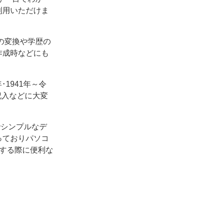
利用いただけま
の変換や学歴の
作成時などにも
1941年～令
記入などに大変
でシンプルなデ
っておりパソコ
する際に便利な