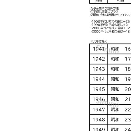
表」
を
無
料
ダ
ウ
ン
ロ
ー
ド！