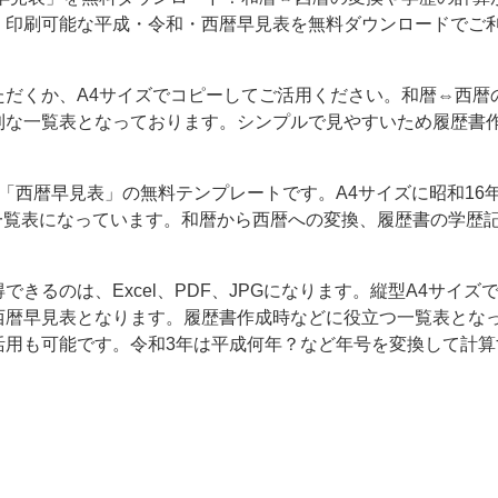
！印刷可能な平成・令和・西暦早見表を無料ダウンロードでご
ただくか、A4サイズでコピーしてご活用ください。和暦⇔西暦
利な一覧表となっております。シンプルで見やすいため履歴書
「西暦早見表」の無料テンプレートです。A4サイズに昭和16年･
でが一覧表になっています。和暦から西暦への変換、履歴書の学歴
できるのは、Excel、PDF、JPGになります。縦型A4サイズ
西暦早見表となります。履歴書作成時などに役立つ一覧表とな
活用も可能です。令和3年は平成何年？など年号を変換して計算