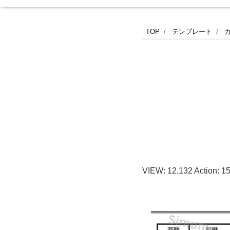
A4「平
TOP
テンプレート
成・
令
和・
西
暦
VIEW:
12,132
Action:
1
早
見