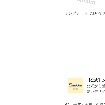
学
テンプレートは無料で
歴
の
計
算
が
一
【公式】シ
目
公式から
愛いデザ
で
す！Exc
A4「平成・令和・西