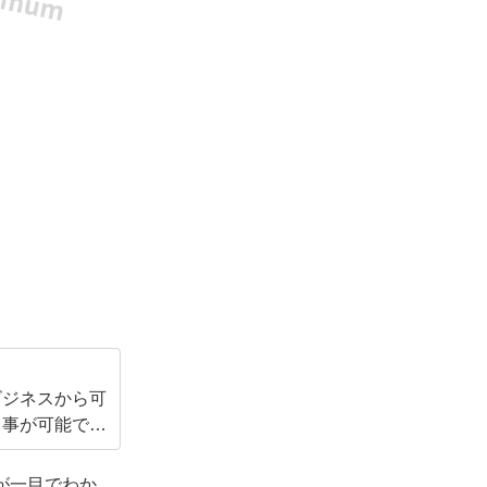
ビジネスから可
く事が可能で
ンです。
が一目でわか