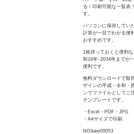
わ
る！印刷可能な一覧表
か
す。
パソコンに保存してい
る！
計算が一目でわかる便
おすすめです。
印
1枚持っておくと便利な
刷
和16年･2034年ま
便利です。
可
無料ダウンロードで取得
能
ザインの平成・令和・
ンでファイルとしてご
な
テンプレートです。
・Excel・PDF・JPG
一
・A4サイズで印刷
覧
NO:kaw00053