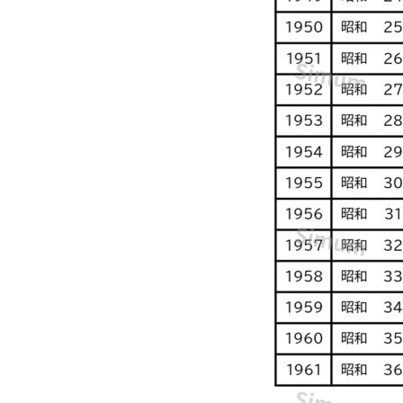
和
暦
⇔
西
暦
の
変
換
や