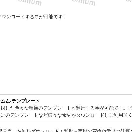
ダウンロードする事が可能です！
ムム-テンプレート
登録した色々な種類のテンプレートが利用する事が可能です。
インのテンプレートなど様々な素材がダウンロードしご利用頂
elやWord・PDFとJPGなどA4サイズで気軽に使える素材がメイ
暦早見表」を無料ダウンロード！和暦⇔西暦の変換や学歴の計算