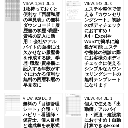
VIEW:
1,261
DL:
3
VIEW:
842
DL:
0
1枚持っておくと
エステや整体で使
便利な「西暦和暦
える「カウンセリ
の早見表」の無料
ングシート」初診
ダウンロード！履
のボディチェック
歴書の学歴･職歴･
におすすめ！
資格の記入に活
A4・Excelや
用！ 会社やアル
Wordで簡単に編
バイトの面接には
集が可能 エステ
欠かせない履歴書
や整体の初診の際
を作成する際、学
にお客様のボディ
歴･職歴･資格欄に
チェックに使える
記入する年数がす
シンプルなカウン
ぐにわかる便利な
セリングシートの
無料の西暦和暦の
無料テンプレート
早見表に
になります
VIEW:
929
DL:
0
VIEW:
484
DL:
1
無料の「目標管理
個人で使える「出
シート」介護・リ
勤簿」アルバイ
ハビリ・看護師・
ト・派遣・建設業
保育士、個人目標
におすすめ！自動
と達成率を表形式
計算できるExcel