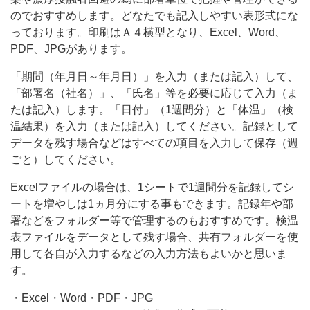
分
のでおすすめします。どなたでも記入しやすい表形式にな
っております。印刷はＡ４横型となり、Excel、Word、
の
PDF、JPGがあります。
検
「期間（年月日～年月日）」を入力（または記入）して、
温
「部署名（社名）」、「氏名」等を必要に応じて入力（ま
を
たは記入）します。「日付」（1週間分）と「体温」（検
所
温結果）を入力（または記入）してください。記録として
属
データを残す場合などはすべての項目を入力して保存（週
ごと）してください。
部
署
Excelファイルの場合は、1シートで1週間分を記録してシ
で
ートを増やしは1ヵ月分にする事もできます。記録年や部
署などをフォルダー等で管理するのもおすすめです。検温
一
表ファイルをデータとして残す場合、共有フォルダーを使
括
用して各自が入力するなどの入力方法もよいかと思いま
管
す。
理
・Excel・Word・PDF・JPG