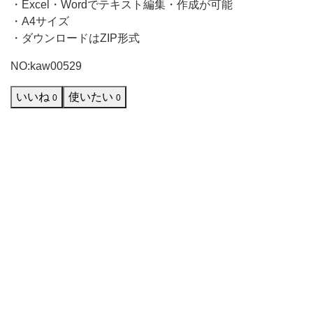
で
・Excel・Wordでテキスト編集・作成が可能
き
・A4サイズ
る
・ダウンロードはZIP形式
検
NO:kaw00529
温
いいね
使いたい
0
0