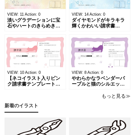
VIEW:
11
Action:
0
VIEW:
14
Action:
0
淡いグラデーションに宝
ダイヤモンドがキラキラ
石やハートのきらめきを
輝くかわいい請求書
重ねた、幻想的でロマン
（Excel・Word）！透明
チックな請求書雛形で
感あふれるライトブルー
す。パステルピンクやラ
背景に、ジュエルモチー
ベンダーの色彩がやわら
フを散りばめた煌びやか
かな質感を生み出し、受
な請求書素材です。清潔
け取った相手の心をくす
感と高級感が同居するデ
ぐる特別な仕上がりとな
ザインは、クライアント
っています。 ハンドメイ
に信頼感と華やかな印象
VIEW:
10
Action:
0
VIEW:
8
Action:
0
ド雑貨、コスメブラン
を同時に届けます
【ネコイラスト入りピン
やわらかなラベンダーパ
ク請求書テンプレート
ープルと猫のシルエット
（Excel・Word）】愛ら
が優美な印象を与える、
しさと柔らかな雰囲気を
おしゃれな請求書フォー
もっと見る≫
兼ね備えた、ピンクカラ
マット（Excel・Word対
新着のイラスト
ーの猫デザイン請求書雛
応）です。上品でエレガ
形です。波打ちフレーム
ントなカラーリングは、
の中に描かれたキャット
他とは一味違う個性を演
シルエットや小さな肉球
出したいときにも活躍し
モチーフが、ビジネス文
ます。 猫カフェやトリミ