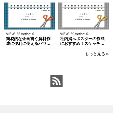
ペンのワンポイントイラ
事をまとめたい時のフォ
ストが描かれています。
ーマットにおすすめしま
ご案内やお知らせなど簡
す。 ノートタイプのフォ
単な資料を時短で作成で
ーマットで文字入れをし
きる便利なフォーマット
やすく、壁に貼ってもか
になります。 文房具好き
わいいデザインです。お
の方、掲示ポスターを作
子さんが見てもテンショ
VIEW:
65
Action:
0
VIEW:
69
Action:
0
成をされたい方におす
ンが上がるテンプレ
簡易的な企画書や資料作
社内掲示ポスターの作成
成に便利に使えるパワー
におすすめ！スケッチブ
ポイントのテンプレート
ックデザインのおしゃれ
です。青の工作マットに
なパワーポイントのテン
もっと見る≫
赤いハサミ、カッター、
プレートです。グレーの
ペンのワンポイントイラ
背景でシックなデザイ
ストが入っている、おし
ン。会社の壁面や寮など
ゃれでかわいいデザイ
の掲示ポスター、お知ら
ン。 企画書や提案書の表
せ、ご案内のフォーマッ
紙として利用したり、３
トにおすすめします。 ダ
ページを使用して企画
ウンロードしてテキス