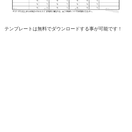
ワ
ー
ド
テンプレートは無料でダウンロードする事が可能です！
で
作
ら
れ
た
表
タ
イ
プ
で
書
き