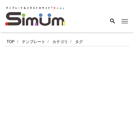
Me
部
TOP
テンプレート
カテゴリ
タグ
署
単
位
で
管
理
で
き
る
社