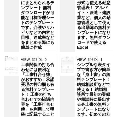
にまとめられるテ
形式も使える勤怠
ンプレート 無料
管理表！ アルバ
ダウンロードが可
イト・派遣・建設
能な目標管理シー
業など、個人の勤
トのテンプレート
怠管理として使え
です。介護やリハ
る出勤簿の無料テ
ビリなどの内容と
ンプレートになり
目標、達成率など
ます。無料ダウン
をまとめる際にも
ロードで使える
簡単に作成
Excel
VIEW:
327
DL:
0
VIEW:
646
DL:
1
工事関係の打ち合
シンプルな表タイ
わせには便利な
プで書き方が簡単
「工事打合せ簿」
な「身上書」の無
がおすすめ！承諾
料テンプレート！
受理の押印欄も有
結婚相談所などで
る無料テンプレー
使える！ 結婚相
ト！ 工事の打ち
談所で最初の登録
合わせでの協議内
や相談時に提出す
容を「工事打合せ
る身上書の無料テ
簿」を利用して明
ンプレートになり
確に記録すること
ます。初めての方