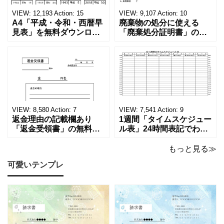
VIEW:
12,193
Action:
15
VIEW:
9,107
Action:
10
A4「平成・令和・西暦早
廃棄物の処分に使える
見表」を無料ダウンロー
「廃棄処分証明書」の無
ド！和暦⇔西暦の変換や
料テンプレート！家電メ
学歴の計算が一目でわか
ーカーの代理店、回収業
る！印刷可能な一覧表！
者へおすすめ！(Excel・
印刷可能な平成・令和・
Word・PDF)正しく廃棄
西暦早見表を無料ダウン
されたことを証明する書
ロードでご利用いただけ
類「廃棄処分証明書」の
ます。 パソコンに保存し
テンプレートです。 量販
ていただくか、A4サイズ
店や家電メーカーの代理
VIEW:
8,580
Action:
7
VIEW:
7,541
Action:
9
でコピーしてご
店、回収
返金理由の記載欄あり
1週間「タイムスケジュー
「返金受領書」の無料テ
ル表」24時間表記でわか
ンプレート！過払い･誤入
りやすい無料テンプレー
金などで使える書き方が
ト！A4横型ExcelやWord
もっと見る≫
簡単なひな形でおすす
で簡単作成できる！1週間
可愛いテンプレ
め！過払い･誤入金などが
の予定が書ける24時間表
発生した際にも使える、
記のタイムスケジュール
モノクロでシンプルな
表になります。 A4横型サ
「返金領収書」のテンプ
イズの無料テンプレート
レートとなります。 A4縦
で、Excel・Wo
型サイズで用紙に印