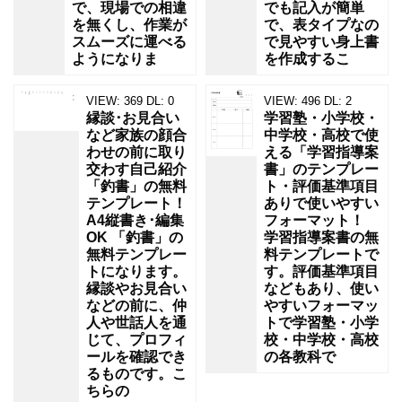
で、現場での相違
でも記入が簡単
を無くし、作業が
で、表タイプなの
スムーズに運べる
で見やすい身上書
ようになりま
を作成するこ
VIEW:
369
DL:
0
VIEW:
496
DL:
2
縁談･お見合い
学習塾・小学校・
など家族の顔合
中学校・高校で使
わせの前に取り
える「学習指導案
交わす自己紹介
書」のテンプレー
「釣書」の無料
ト・評価基準項目
テンプレート！
ありで使いやすい
A4縦書き･編集
フォーマット！
OK 「釣書」の
学習指導案書の無
無料テンプレー
料テンプレートで
トになります。
す。評価基準項目
縁談やお見合い
などもあり、使い
などの前に、仲
やすいフォーマッ
人や世話人を通
トで学習塾・小学
じて、プロフィ
校・中学校・高校
ールを確認でき
の各教科で
るものです。こ
ちらの