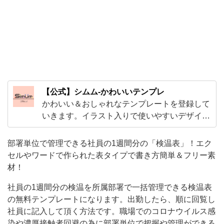
方
簡
単
＆
フ
リ
【公式】シムム-かわいいテンプレ
ー
かわいい＆おしゃれなテンプレートを登録して
素
いきます。イラスト入りで使いやすいデザイン
から、ExcelやWordで編集出来る子供から大人
材！
まで使えるテンプレやビジネスで使えるかわい
部署単位で管理できる社員の1週間分の「検温表」！エク
社
いテンプレートをご用意！
セルやワードで作られた表タイプで書き方簡単＆フリー素
員
材！
の
社員の1週間分の検温を所属部署で一括管理できる検温表
1
の無料テンプレートになります。出勤したら、順に回覧し
週
社員に記入して頂く方法です。職場でのコロナウイルス感
間
染や濃厚接触者回避の為に部署単位で把握や管理ができる