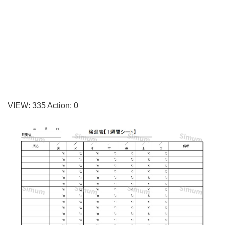
員
の
1
週
間
分
の
VIEW:
335
Action:
0
「検
温
表」！
エ
ク
セ
ル
や