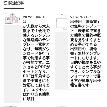
関連記事
VIEW:
1,104
DL:
VIEW:
977
DL:
1
出張用「復命書」
11
少人数から大人
の無料テンプレー
数まで！会社で
ト！表形式で書き
使えるシンプル
方簡単で目的や概
な連絡網のテン
要を見やすくまと
プレート素材と
める事ができる！
なり、無料ダウ
出張用の「復命
ンロードを行う
書」無料テンプレ
事で利用する事
ートになります。
が可能です。エ
目的や概要を見や
クセルとPDFが
すくまとめる事が
セットとなり、
でき、シンプルな
PDFは印刷する
フォーマットで書
事で手書きにも
き方が簡単な出張
対応しておりま
報告書です
す。 エクセル
は作り方も簡単
に項目