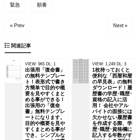
緊急
順番
« Prev
Next »
関連記事
VIEW:
965
DL:
1
VIEW:
1,249
DL:
3
出張用「復命書」
1枚持っておくと
の無料テンプレー
便利な「西暦和暦
ト！表形式で書き
の早見表」の無料
方簡単で目的や概
ダウンロード！履
要を見やすくまと
歴書の学歴･職歴･
める事ができる！
資格の記入に活
出張用の「復命
用！ 会社やアル
書」無料テンプレ
バイトの面接には
ートになります。
欠かせない履歴書
目的や概要を見や
を作成する際、学
すくまとめる事が
歴･職歴･資格欄に
でき、シンプルな
記入する年数がす