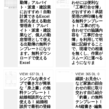
勤簿」アルバイ
わせには便利な
ト・派遣・建設業
「工事打合せ簿」
におすすめ！自動
がおすすめ！承諾
計算できるExcel
受理の押印欄も有
形式も使える勤怠
る無料テンプレー
管理表！ アルバ
ト！ 工事の打ち
イト・派遣・建設
合わせでの協議内
業など、個人の勤
容を「工事打合せ
怠管理として使え
簿」を利用して明
る出勤簿の無料テ
確に記録すること
ンプレートになり
で、現場での相違
ます。無料ダウン
を無くし、作業が
ロードで使える
スムーズに運べる
Excel
ようになりま
VIEW:
637
DL:
1
VIEW:
365
DL:
0
シンプルな表タイ
縁談･お見合い
プで書き方が簡単
など家族の顔合
な「身上書」の無
わせの前に取り
料テンプレート！
交わす自己紹介
結婚相談所などで
「釣書」の無料
使える！ 結婚相
テンプレート！
談所で最初の登録
A4縦書き･編集