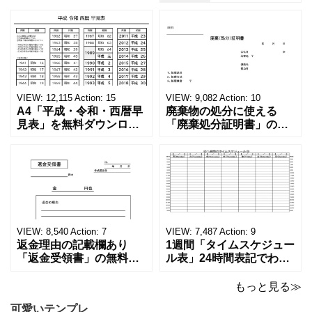
VIEW:
12,115
Action:
15
VIEW:
9,082
Action:
10
A4「平成・令和・西暦早
廃棄物の処分に使える
見表」を無料ダウンロー
「廃棄処分証明書」の無
ド！和暦⇔西暦の変換や
料テンプレート！家電メ
学歴の計算が一目でわか
ーカーの代理店、回収業
る！印刷可能な一覧表！
者へおすすめ！(Excel・
印刷可能な平成・令和・
Word・PDF)正しく廃棄
西暦早見表を無料ダウン
されたことを証明する書
ロードでご利用いただけ
類「廃棄処分証明書」の
ます。 パソコンに保存し
テンプレートです。 量販
ていただくか、A4サイズ
店や家電メーカーの代理
VIEW:
8,540
Action:
7
VIEW:
7,487
Action:
9
でコピーしてご
店、回収
返金理由の記載欄あり
1週間「タイムスケジュー
「返金受領書」の無料テ
ル表」24時間表記でわか
ンプレート！過払い･誤入
りやすい無料テンプレー
金などで使える書き方が
ト！A4横型ExcelやWord
もっと見る≫
簡単なひな形でおすす
で簡単作成できる！1週間
可愛いテンプレ
め！過払い･誤入金などが
の予定が書ける24時間表