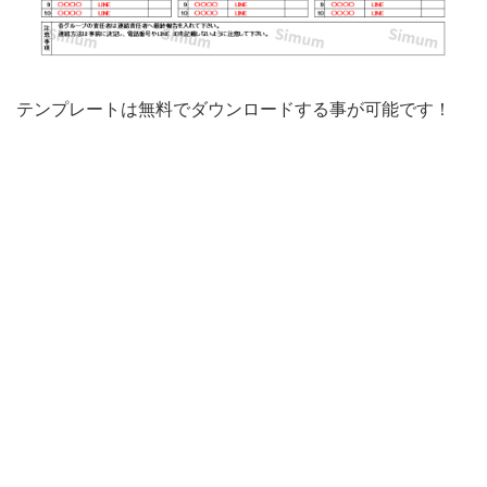
ン
プ
レ
テンプレートは無料でダウンロードする事が可能です！
ー
ト
素
材
と
な
り、
無
料
ダ
ウ
ン