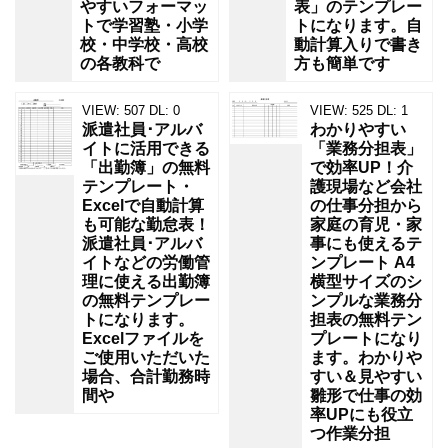
やすいフォーマッ
表」のテンプレー
トで学習塾・小学
トになります。自
校・中学校・高校
動計算入りで書き
の各教科で
方も簡単です
VIEW:
507
DL:
0
VIEW:
525
DL:
1
派遣社員･アルバ
わかりやすい
イトに活用できる
「業務分担表」
「出勤簿」の無料
で効率UP！介
テンプレート・
護現場など会社
Excelで自動計算
の仕事分担から
も可能な勤怠表！
家庭の育児・家
派遣社員･アルバ
事にも使えるテ
イトなどの労働管
ンプレート A4
理に使える出勤簿
横型サイズのシ
の無料テンプレー
ンプルな業務分
トになります。
担表の無料テン
Excelファイルを
プレートになり
ご使用いただいた
ます。わかりや
場合、合計勤務時
すい＆見やすい
間や
雛形で仕事の効
率UPにも役立
つ作業分担