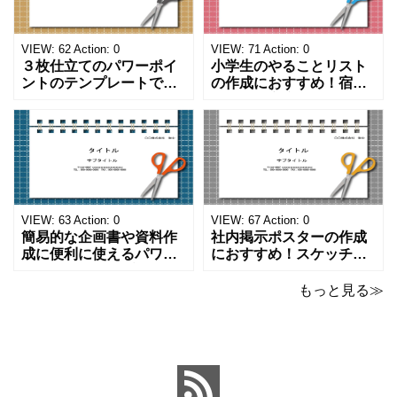
VIEW:
62
Action:
0
VIEW:
71
Action:
0
３枚仕立てのパワーポイ
小学生のやることリスト
ントのテンプレートで
の作成におすすめ！宿題
す。ハサミ、カッター、
や学校、家庭での決まり
ペンのワンポイントイラ
事をまとめたい時のフォ
ストが描かれています。
ーマットにおすすめしま
ご案内やお知らせなど簡
す。 ノートタイプのフォ
単な資料を時短で作成で
ーマットで文字入れをし
きる便利なフォーマット
やすく、壁に貼ってもか
になります。 文房具好き
わいいデザインです。お
の方、掲示ポスターを作
子さんが見てもテンショ
VIEW:
63
Action:
0
VIEW:
67
Action:
0
成をされたい方におす
ンが上がるテンプレ
簡易的な企画書や資料作
社内掲示ポスターの作成
成に便利に使えるパワー
におすすめ！スケッチブ
ポイントのテンプレート
ックデザインのおしゃれ
です。青の工作マットに
なパワーポイントのテン
もっと見る≫
赤いハサミ、カッター、
プレートです。グレーの
ペンのワンポイントイラ
背景でシックなデザイ
ストが入っている、おし
ン。会社の壁面や寮など
ゃれでかわいいデザイ
の掲示ポスター、お知ら
ン。 企画書や提案書の表
せ、ご案内のフォーマッ
紙として利用したり、３
トにおすすめします。 ダ