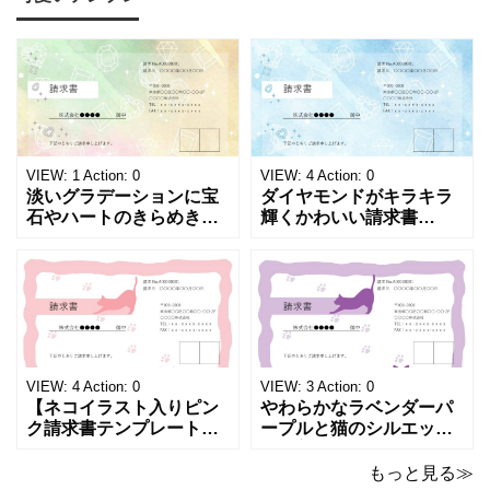
発生した際にも使える、
記のタイムスケジュール
モノクロでシンプルな
表になります。 A4横型サ
「返金領収書」のテンプ
イズの無料テンプレート
レートとなります。 A4縦
で、Excel・Wo
型サイズで用紙に印
VIEW:
1
Action:
0
VIEW:
4
Action:
0
淡いグラデーションに宝
ダイヤモンドがキラキラ
石やハートのきらめきを
輝くかわいい請求書
重ねた、幻想的でロマン
（Excel・Word）！透明
チックな請求書雛形で
感あふれるライトブルー
す。パステルピンクやラ
背景に、ジュエルモチー
ベンダーの色彩がやわら
フを散りばめた煌びやか
かな質感を生み出し、受
な請求書素材です。清潔
け取った相手の心をくす
感と高級感が同居するデ
ぐる特別な仕上がりとな
ザインは、クライアント
っています。 ハンドメイ
に信頼感と華やかな印象
VIEW:
4
Action:
0
VIEW:
3
Action:
0
ド雑貨、コスメブラン
を同時に届けます
【ネコイラスト入りピン
やわらかなラベンダーパ
ク請求書テンプレート
ープルと猫のシルエット
（Excel・Word）】愛ら
が優美な印象を与える、
しさと柔らかな雰囲気を
おしゃれな請求書フォー
もっと見る≫