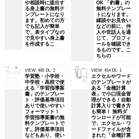
や相談時に提出す
OK 「釣書」の
る身上書の無料テ
無料テンプレー
ンプレートになり
トになります。
ます。初めての方
縁談やお見合い
でも記入が簡単
などの前に、仲
で、表タイプなの
人や世話人を通
で見やすい身上書
じて、プロフィ
を作成するこ
ールを確認でき
るものです。こ
ちらの
VIEW:
485
DL:
2
VIEW:
454
DL:
1
学習塾・小学校・
エクセルやワード
中学校・高校で使
のテンプレートが
える「学習指導案
ある「金種計算
書」のテンプレー
表」で小口現金管
ト・評価基準項目
理ができる！自動
ありで使いやすい
計算入りで書き方
フォーマット！
も簡単！ 無料ダ
学習指導案書の無
ウンロードが可能
料テンプレートで
で、エクセル・ワ
す。評価基準項目
ードファイルが含
などもあり、使い
まれた「金種計算