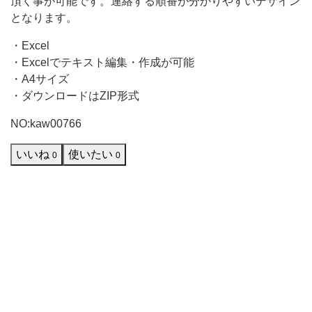
頂く事が可能です。連絡する順番が分かりやすいデザイン
能
となります。
で
・Excel
す。
・Excelでテキスト編集・作成が可能
エ
・A4サイズ
・ダウンロードはZIP形式
ク
セ
NO:kaw00766
ル
いいね
使いたい
0
0
と
PDF
が
セ
ッ
ト
と