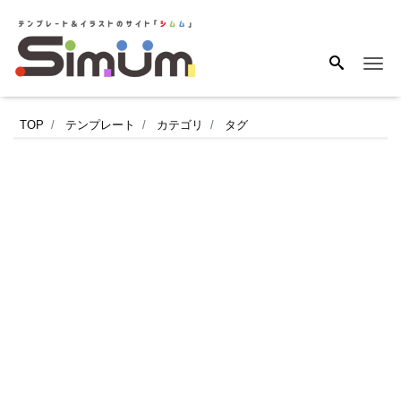
Me
少
TOP
テンプレート
カテゴリ
タグ
人
数
か
ら
大
人
数
ま
で！
会