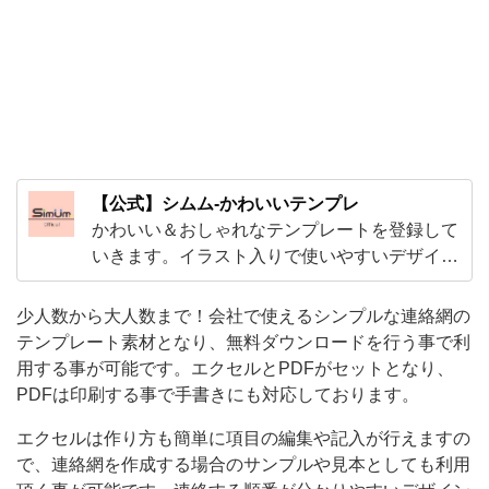
ロ
ー
ド
を
行
う
【公式】シムム-かわいいテンプレ
事
かわいい＆おしゃれなテンプレートを登録して
で
いきます。イラスト入りで使いやすいデザイン
から、ExcelやWordで編集出来る子供から大人
利
まで使えるテンプレやビジネスで使えるかわい
少人数から大人数まで！会社で使えるシンプルな連絡網の
用
いテンプレートをご用意！
テンプレート素材となり、無料ダウンロードを行う事で利
す
用する事が可能です。エクセルとPDFがセットとなり、
る
PDFは印刷する事で手書きにも対応しております。
事
エクセルは作り方も簡単に項目の編集や記入が行えますの
が
で、連絡網を作成する場合のサンプルや見本としても利用
可