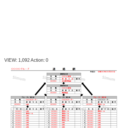
社
で
使
え
る
シ
ン
VIEW:
1,092
Action:
0
プ
ル
な
連
絡
網
の
テ