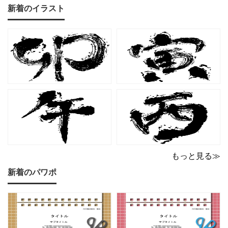
兼ね備えた、ピンクカラ
マット（Excel・Word対
新着のイラスト
ーの猫デザイン請求書雛
応）です。上品でエレガ
形です。波打ちフレーム
ントなカラーリングは、
の中に描かれたキャット
他とは一味違う個性を演
シルエットや小さな肉球
出したいときにも活躍し
モチーフが、ビジネス文
ます。 猫カフェやトリミ
書にさりげない
ングサロン
もっと見る≫
新着のパワポ