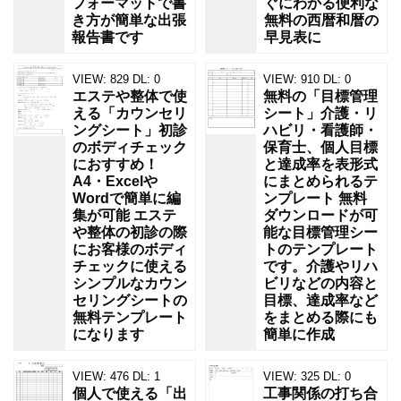
フォーマットで書
ぐにわかる便利な
き方が簡単な出張
無料の西暦和暦の
報告書です
早見表に
VIEW:
829
DL:
0
VIEW:
910
DL:
0
エステや整体で使
無料の「目標管理
える「カウンセリ
シート」介護・リ
ングシート」初診
ハビリ・看護師・
のボディチェック
保育士、個人目標
におすすめ！
と達成率を表形式
A4・Excelや
にまとめられるテ
Wordで簡単に編
ンプレート 無料
集が可能 エステ
ダウンロードが可
や整体の初診の際
能な目標管理シー
にお客様のボディ
トのテンプレート
チェックに使える
です。介護やリハ
シンプルなカウン
ビリなどの内容と
セリングシートの
目標、達成率など
無料テンプレート
をまとめる際にも
になります
簡単に作成
VIEW:
476
DL:
1
VIEW:
325
DL:
0
個人で使える「出
工事関係の打ち合