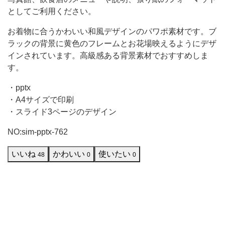
としてご利用ください。
さ
い。
お着物に合うかわいい和風デザインのパワポ素材です。ブ
お
ラックの背景に黄色のフレームとお花場映えるようにデザ
インされています。高級感ある背景素材でおすすめしま
着
す。
物
に
・pptx
・A4サイズで印刷
合
・スライド3ページのデザイン
う
NO:sim-pptx-762
か
わ
いいね
かわいい
使いたい
48
0
0
い
い
和
風