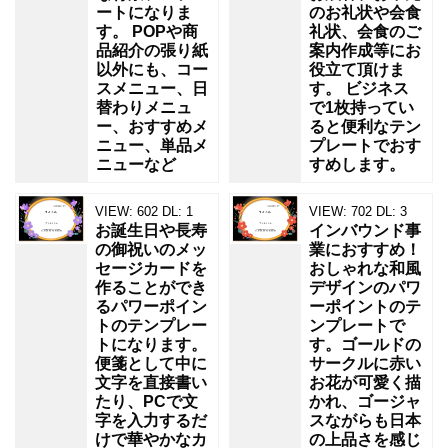
ートになりま
のお礼状や会食
す。 POPや商
礼状、会食のご
品紹介の張り紙
案内作成等にお
以外にも、コー
役立て頂けま
スメニュー、日
す。 ビジネス
替わりメニュ
で1枚持ってい
ー、おすすめメ
ると便利なテン
ニュー、単品メ
プレートでおす
ニューなど
すめします。
VIEW:
602
DL:
1
VIEW:
702
DL:
3
お誕生日や長寿
インバウンド事
の御祝いのメッ
業におすすめ！
セージカードを
おしゃれな和風
作ることができ
デザインのパワ
るパワーポイン
ーポイントのテ
トのテンプレー
ンプレートで
トになります。
す。ゴールドの
便箋として中に
サークルに赤い
文字を直接書い
お花が可愛く描
たり、PCで文
かれ、ゴージャ
字を入力するだ
スながらも日本
けで華やかなカ
の上品さを感じ