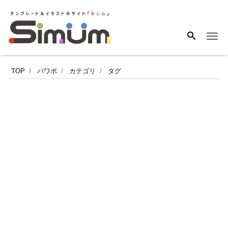
Me
成
TOP
パワポ
カテゴリ
タグ
人
式
の
案
内
作
成
に
お
す