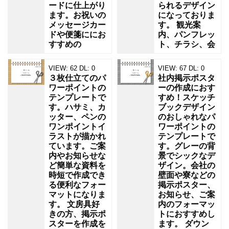
ードに仕上がり
られるデザイン
ます。お祝いの
になっておりま
メッセージカー
す。 観光案
ドや便箋ににお
内、パンフレッ
すすめの
ト、チラシ、会
VIEW:
62
DL:
0
VIEW:
67
DL:
0
３枚仕立てのパ
社内掲示ポスタ
ワーポイントの
ーの作成におす
テンプレートで
すめ！スケッチ
す。ハサミ、カ
ブックデザイン
ッター、ペンの
のおしゃれなパ
ワンポイントイ
ワーポイントの
ラストが描かれ
テンプレートで
ています。ご案
す。グレーの背
内やお知らせな
景でシックなデ
ど簡単な資料を
ザイン。会社の
時短で作成でき
壁面や寮などの
る便利なフォー
掲示ポスター、
マットになりま
お知らせ、ご案
す。 文房具好
内のフォーマッ
きの方、掲示ポ
トにおすすめし
スターを作成を
ます。 ダウン