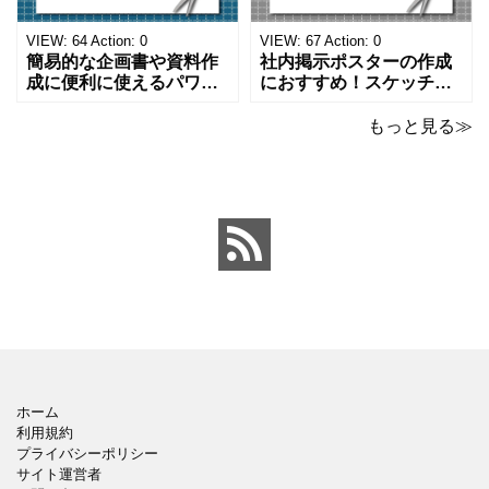
になります。 文房具好き
わいいデザインです。お
の方、掲示ポスターを作
子さんが見てもテンショ
VIEW:
64
Action:
0
VIEW:
67
Action:
0
成をされたい方におす
ンが上がるテンプレ
簡易的な企画書や資料作
社内掲示ポスターの作成
成に便利に使えるパワー
におすすめ！スケッチブ
ポイントのテンプレート
ックデザインのおしゃれ
です。青の工作マットに
なパワーポイントのテン
もっと見る≫
赤いハサミ、カッター、
プレートです。グレーの
ペンのワンポイントイラ
背景でシックなデザイ
ストが入っている、おし
ン。会社の壁面や寮など
ゃれでかわいいデザイ
の掲示ポスター、お知ら
ン。 企画書や提案書の表
せ、ご案内のフォーマッ
紙として利用したり、３
トにおすすめします。 ダ
ページを使用して企画
ウンロードしてテキス
ホーム
利用規約
プライバシーポリシー
サイト運営者