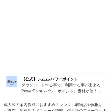
の
フ
ォ
ー
マ
ッ
ト
と
し
て
【公式】シムム-パワーポイント
ご
ダウンロードする事で、利用する事が出来る
利
PowerPoint（パワーポイント）素材が使う事
用
が出来ます！可愛いデザインからオシャレな
く
デザインまでビジネスでの企画書の作成など
成人式の案内作成におすすめ！レンタル着物店や呉服店、
にお役立てください。
だ
写真館、飲食店のメニューや説明、張り紙のフォーマット