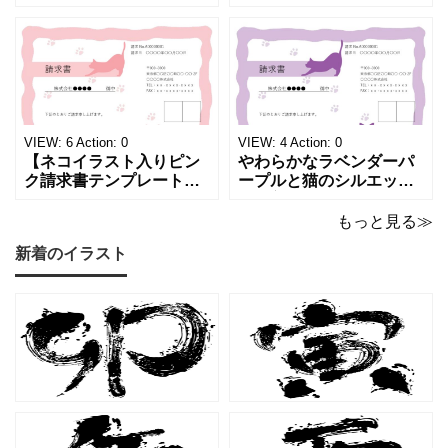
重ねた、幻想的でロマン
（Excel・Word）！透明
チックな請求書雛形で
感あふれるライトブルー
す。パステルピンクやラ
背景に、ジュエルモチー
ベンダーの色彩がやわら
フを散りばめた煌びやか
かな質感を生み出し、受
な請求書素材です。清潔
け取った相手の心をくす
感と高級感が同居するデ
ぐる特別な仕上がりとな
ザインは、クライアント
っています。 ハンドメイ
に信頼感と華やかな印象
VIEW:
6
Action:
0
VIEW:
4
Action:
0
ド雑貨、コスメブラン
を同時に届けます
【ネコイラスト入りピン
やわらかなラベンダーパ
ク請求書テンプレート
ープルと猫のシルエット
（Excel・Word）】愛ら
が優美な印象を与える、
しさと柔らかな雰囲気を
おしゃれな請求書フォー
もっと見る≫
兼ね備えた、ピンクカラ
マット（Excel・Word対
新着のイラスト
ーの猫デザイン請求書雛
応）です。上品でエレガ
形です。波打ちフレーム
ントなカラーリングは、
の中に描かれたキャット
他とは一味違う個性を演
シルエットや小さな肉球
出したいときにも活躍し
モチーフが、ビジネス文
ます。 猫カフェやトリミ
書にさりげない
ングサロン