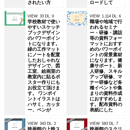
されたい方
ロードして
VIEW:
33
DL:
0
VIEW:
1,114
DL:
6
学校教材で使い
職場や地域で行
やすいスケッチ
われるセミナ
ブックデザイン
ー・研修・講話
のパワーポイン
等の資料フォー
トになります。
マットにおすす
緑の工作マット
めのパワーポイ
にノートを配置
ントの背景素材
したおしゃれな
になります。健
デザインで、図
康サポート、新
工室、絵画室の
人研修、スキル
教室内に貼るポ
アップ研修、マ
スター作りにも
ナー研修など各
お役立て頂けま
種イベントや集
す。 ワンポイ
まりの資料作成
ントイラストは
におすすめしま
ハサミ、カッタ
す。配布資料の
ー、ペンが
表紙にした
VIEW:
343
DL:
2
VIEW:
583
DL:
7
映画館の上映ス
映画館のスクリ