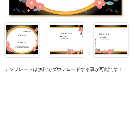
館、
飲
食
店
の
メ
ニ
ュ
テンプレートは無料でダウンロードする事が可能です！
ー
や
説
明、
張
り
紙