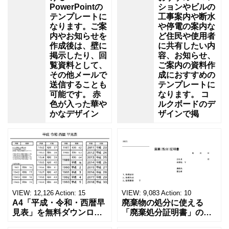
PowerPointの
ションやビルの
テンプレートに
工事案内や断水
なります。ご案
や停電の案内な
内やお知らせを
ど住民や使用者
作成後は、壁に
に共有したい内
掲示したり、回
容、お知らせ、
覧資料として、
ご案内の資料作
その他メールで
成におすすめの
送信することも
テンプレートに
可能です。 赤
なります。 コ
色が入った華や
ルクボードのデ
かなデザイン
ザインで掲
VIEW:
12,126
Action:
15
VIEW:
9,083
Action:
10
A4「平成・令和・西暦早
廃棄物の処分に使える
見表」を無料ダウンロー
「廃棄処分証明書」の無
ド！和暦⇔西暦の変換や
料テンプレート！家電メ