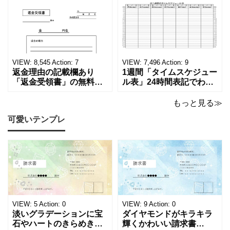
学歴の計算が一目でわか
ーカーの代理店、回収業
る！印刷可能な一覧表！
者へおすすめ！(Excel・
印刷可能な平成・令和・
Word・PDF)正しく廃棄
西暦早見表を無料ダウン
されたことを証明する書
ロードでご利用いただけ
類「廃棄処分証明書」の
ます。 パソコンに保存し
テンプレートです。 量販
ていただくか、A4サイズ
店や家電メーカーの代理
VIEW:
8,545
Action:
7
VIEW:
7,496
Action:
9
でコピーしてご
店、回収
返金理由の記載欄あり
1週間「タイムスケジュー
「返金受領書」の無料テ
ル表」24時間表記でわか
ンプレート！過払い･誤入
りやすい無料テンプレー
金などで使える書き方が
ト！A4横型ExcelやWord
もっと見る≫
簡単なひな形でおすす
で簡単作成できる！1週間
可愛いテンプレ
め！過払い･誤入金などが
の予定が書ける24時間表
発生した際にも使える、
記のタイムスケジュール
モノクロでシンプルな
表になります。 A4横型サ
「返金領収書」のテンプ
イズの無料テンプレート
レートとなります。 A4縦
で、Excel・Wo
型サイズで用紙に印
VIEW:
5
Action:
0
VIEW:
9
Action:
0
淡いグラデーションに宝
ダイヤモンドがキラキラ
石やハートのきらめきを
輝くかわいい請求書