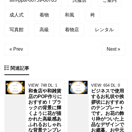
sim-pptx-00759-00763
呉服店
ご案内
成人式
着物
和風
袴
写真館
高級
着物店
レンタル
« Prev
Next »
関連記事
VIEW:
748
DL:
1
VIEW:
654
DL:
0
和食店や和雑貨
ビジネスで使用
店のPOP作りに
するお礼状や挨
おすすめ！ブラ
拶状におすすめ
ックの背景に輝
のテンプレート
くように花が描
です。お花の飾
かれた高級感あ
り枠がついた上
ふれるおしゃれ
品なデザインで
な背景テンプレ
お歳暮、お中元