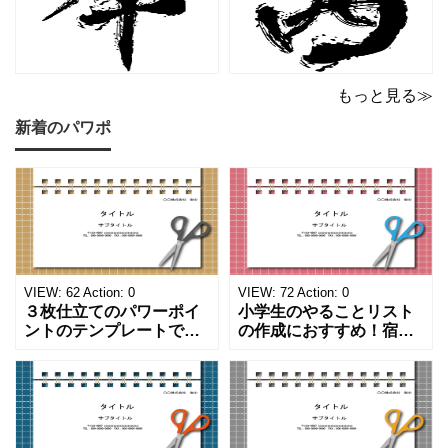
もっと見る≫
新着のパワポ
VIEW:
62
Action:
0
VIEW:
72
Action:
0
３枚仕立てのパワーポイ
小学生のやることリスト
ントのテンプレートで
の作成におすすめ！宿題
す。ハサミ、カッター、
や学校、家庭での決まり
ペンのワンポイントイラ
事をまとめたい時のフォ
ストが描かれています。
ーマットにおすすめしま
ご案内やお知らせなど簡
す。 ノートタイプのフォ
単な資料を時短で作成で
ーマットで文字入れをし
きる便利なフォーマット
やすく、壁に貼ってもか