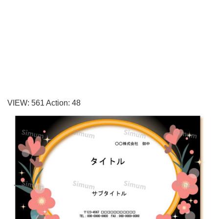
す
め！
レ
ン
タ
ル
着
VIEW:
561
Action:
48
物
店
や
呉
服
店、
写
真