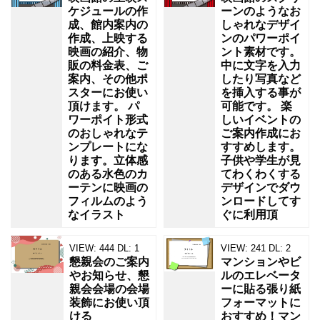
ケジュールの作
ーンのようなお
成、館内案内の
しゃれなデザイ
作成、上映する
ンのパワーポイ
映画の紹介、物
ント素材です。
販の料金表、ご
中に文字を入力
案内、その他ポ
したり写真など
スターにお使い
を挿入する事が
頂けます。 パ
可能です。 楽
ワーポイト形式
しいイベントの
のおしゃれなテ
ご案内作成にお
ンプレートにな
すすめします。
ります。立体感
子供や学生が見
のある水色のカ
てわくわくする
ーテンに映画の
デザインでダウ
フィルムのよう
ンロードしてす
なイラスト
ぐに利用頂
VIEW:
444
DL:
1
VIEW:
241
DL:
2
懇親会のご案内
マンションやビ
やお知らせ、懇
ルのエレベータ
親会会場の会場
ーに貼る張り紙
装飾にお使い頂
フォーマットに
ける
おすすめ！マン