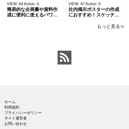
の方、掲示ポスターを作
子さんが見てもテンショ
VIEW:
64
Action:
0
VIEW:
67
Action:
0
成をされたい方におす
ンが上がるテンプレ
簡易的な企画書や資料作
社内掲示ポスターの作成
成に便利に使えるパワー
におすすめ！スケッチブ
ポイントのテンプレート
ックデザインのおしゃれ
です。青の工作マットに
なパワーポイントのテン
もっと見る≫
赤いハサミ、カッター、
プレートです。グレーの
ペンのワンポイントイラ
背景でシックなデザイ
ストが入っている、おし
ン。会社の壁面や寮など
ゃれでかわいいデザイ
の掲示ポスター、お知ら
ン。 企画書や提案書の表
せ、ご案内のフォーマッ
紙として利用したり、３
トにおすすめします。 ダ
ページを使用して企画
ウンロードしてテキス
ホーム
利用規約
プライバシーポリシー
サイト運営者
お問い合わせ