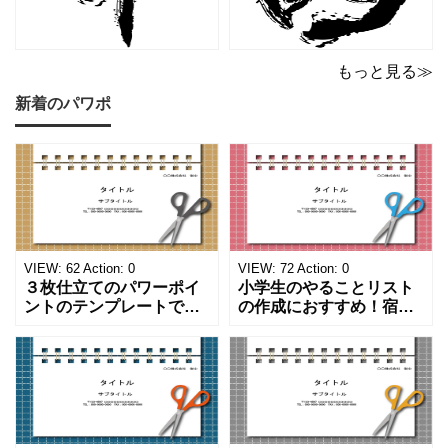
もっと見る≫
新着のパワポ
VIEW:
62
Action:
0
VIEW:
72
Action:
0
３枚仕立てのパワーポイ
小学生のやることリスト
ントのテンプレートで
の作成におすすめ！宿題
す。ハサミ、カッター、
や学校、家庭での決まり
ペンのワンポイントイラ
事をまとめたい時のフォ
ストが描かれています。
ーマットにおすすめしま
ご案内やお知らせなど簡
す。 ノートタイプのフォ
単な資料を時短で作成で
ーマットで文字入れをし
きる便利なフォーマット
やすく、壁に貼ってもか
になります。 文房具好き
わいいデザインです。お