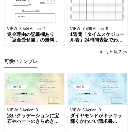
る！印刷可能な一覧表！
者へおすすめ！(Excel・
印刷可能な平成・令和・
Word・PDF)正しく廃棄
西暦早見表を無料ダウン
されたことを証明する書
ロードでご利用いただけ
類「廃棄処分証明書」の
ます。 パソコンに保存し
テンプレートです。 量販
ていただくか、A4サイズ
店や家電メーカーの代理
VIEW:
8,544
Action:
7
VIEW:
7,496
Action:
9
でコピーしてご
店、回収
返金理由の記載欄あり
1週間「タイムスケジュー
「返金受領書」の無料テ
ル表」24時間表記でわか
ンプレート！過払い･誤入
りやすい無料テンプレー
金などで使える書き方が
ト！A4横型ExcelやWord
もっと見る≫
簡単なひな形でおすす
で簡単作成できる！1週間
可愛いテンプレ
め！過払い･誤入金などが
の予定が書ける24時間表
発生した際にも使える、
記のタイムスケジュール
モノクロでシンプルな
表になります。 A4横型サ
「返金領収書」のテンプ
イズの無料テンプレート
レートとなります。 A4縦
で、Excel・Wo
型サイズで用紙に印
VIEW:
5
Action:
0
VIEW:
5
Action:
0
淡いグラデーションに宝
ダイヤモンドがキラキラ
石やハートのきらめきを
輝くかわいい請求書
重ねた、幻想的でロマン
（Excel・Word）！透明