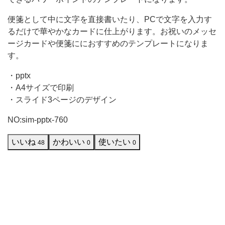
字
便箋として中に文字を直接書いたり、PCで文字を入力す
を
るだけで華やかなカードに仕上がります。お祝いのメッセ
直
ージカードや便箋ににおすすめのテンプレートになりま
す。
接
書
・pptx
い
・A4サイズで印刷
・スライド3ページのデザイン
た
り、
NO:sim-pptx-760
PC
いいね
かわいい
使いたい
48
0
0
で
文
字
を
入