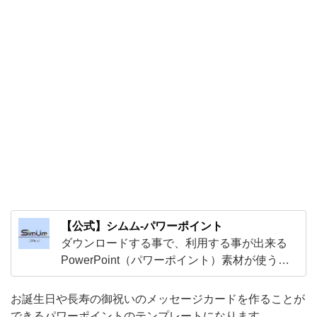
ー
ト
に
な
り
ま
す。
便
箋
と
【公式】シムム-パワーポイント
し
ダウンロードする事で、利用する事が出来る
て
PowerPoint（パワーポイント）素材が使う事
中
が出来ます！可愛いデザインからオシャレな
に
デザインまでビジネスでの企画書の作成など
お誕生日や長寿の御祝いのメッセージカードを作ることが
にお役立てください。
文
できるパワーポイントのテンプレートになります。