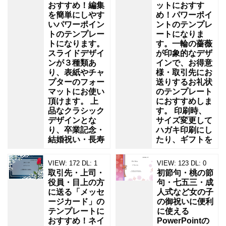
おすすめ！編集
ットにおすす
を簡単にしやす
め！パワーポイ
いパワーポイン
ントのテンプレ
トのテンプレー
ートになりま
トになります。
す。一輪の薔薇
スライドデザイ
が印象的なデザ
ンが３種類あ
インで、お得意
り、表紙やチャ
様・取引先にお
プターのフォー
送りするお礼状
マットにお使い
のテンプレート
頂けます。 上
におすすめしま
品なクラシック
す。 印刷時、
デザインとな
サイズ変更して
り、卒業記念・
ハガキ印刷にし
結婚祝い・長寿
たり、ギフトを
VIEW:
172
DL:
1
VIEW:
123
DL:
0
取引先・上司・
初節句・桃の節
役員・目上の方
句・七五三・成
に送る「メッセ
人式など女の子
ージカード」の
の御祝いに便利
テンプレートに
に使える
おすすめ！ネイ
PowerPointの