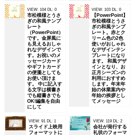
VIEW:
104
DL:
0
VIEW:
103
DL:
0
市松模様とうさ
【PowerPoint】
ぎの和風テンプ
市松模様とうさ
レート
ぎの和風テンプ
（PowerPoint）
レート。赤とク
です。金屏風に
リーム色の2色
も見えるおしゃ
使いがおしゃれ
れなデザインで
なデザインテン
す。お祝いのメ
プレートになり
ッセージカード
ます。 和風デザ
やギフトカード
インとなり、お
の便箋としても
正月シーズンの
お使い頂けま
利用におすすめ
す。 中に記入す
します。年末年
る文字は横書き
始の休業案内や
でも縦書きでも
年始の挨拶とし
OK!編集を自由
てメッセージ
にして
VIEW:
91
DL:
1
VIEW:
119
DL:
2
スライド上映用
会社が発行する
フォーマットに
礼状のフォーマ