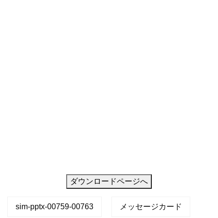
力
す
る
だ
け
で
ダウンロードページへ
sim-pptx-00759-00763
メッセージカード