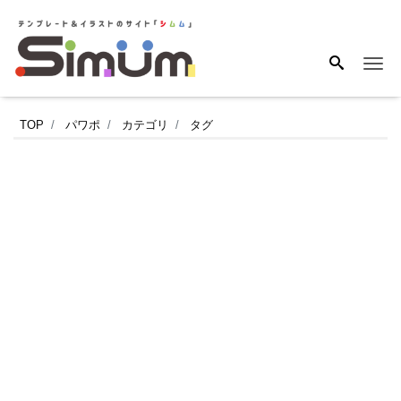
Me
お
TOP
パワポ
カテゴリ
タグ
誕
生
日
や
長
寿
の
御
祝
い