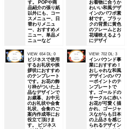
す。 POPや商
お着物に合うか
品紹介の張り紙
わいい和風デザ
以外にも、コー
インのパワポ素
スメニュー、日
材です。ブラッ
替わりメニュ
クの背景に黄色
ー、おすすめメ
のフレームとお
ニュー、単品メ
花場映えるよう
ニューなど
にデザイ
VIEW:
654
DL:
0
VIEW:
702
DL:
3
ビジネスで使用
インバウンド事
するお礼状や挨
業におすすめ！
拶状におすすめ
おしゃれな和風
のテンプレート
デザインのパワ
です。お花の飾
ーポイントのテ
り枠がついた上
ンプレートで
品なデザインで
す。ゴールドの
お歳暮、お中元
サークルに赤い
のお礼状や会食
お花が可愛く描
礼状、会食のご
かれ、ゴージャ
案内作成等にお
スながらも日本
役立て頂けま
の上品さを感じ
す。 ビジネス
られるデザイン