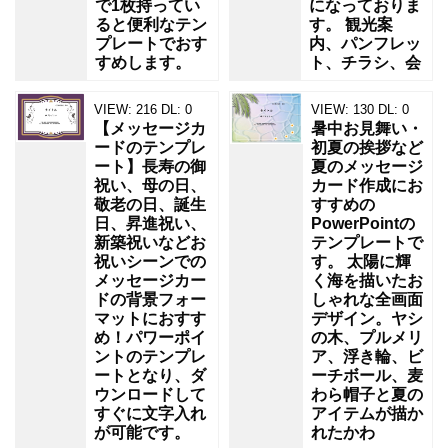
で1枚持ってい
になっておりま
ると便利なテン
す。 観光案
プレートでおす
内、パンフレッ
すめします。
ト、チラシ、会
VIEW:
216
DL:
0
VIEW:
130
DL:
0
【メッセージカ
暑中お見舞い・
ードのテンプレ
初夏の挨拶など
ート】長寿の御
夏のメッセージ
祝い、母の日、
カード作成にお
敬老の日、誕生
すすめの
日、昇進祝い、
PowerPointの
新築祝いなどお
テンプレートで
祝いシーンでの
す。 太陽に輝
メッセージカー
く海を描いたお
ドの背景フォー
しゃれな全画面
マットにおすす
デザイン。ヤシ
め！パワーポイ
の木、プルメリ
ントのテンプレ
ア、浮き輪、ビ
ートとなり、ダ
ーチボール、麦
ウンロードして
わら帽子と夏の
すぐに文字入れ
アイテムが描か
が可能です。
れたかわ