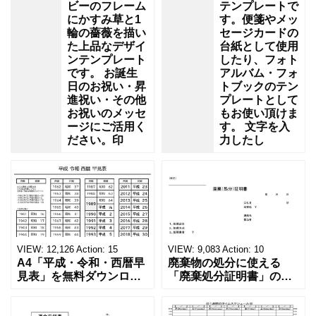
ビーのフレーム
テンプレートで
にかすみ草と1
す。便箋やメッ
輪の薔薇を描い
セージカードの
た上品なデザイ
台紙として使用
ンテンプレート
したり、フォト
です。 お誕生
アルバム・フォ
日のお祝い・昇
トブックのテン
進祝い・その他
プレートとして
お祝いのメッセ
もお使い頂けま
ージにご活用く
す。 文字を入
ださい。印
力したし
VIEW:
12,126
Action:
15
VIEW:
9,083
Action:
10
A4「平成・令和・西暦早
廃棄物の処分に使える
見表」を無料ダウンロー
「廃棄処分証明書」の無
ド！和暦⇔西暦の変換や
料テンプレート！家電メ
学歴の計算が一目でわか
ーカーの代理店、回収業