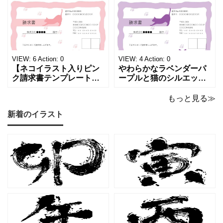
チックな請求書雛形で
感あふれるライトブルー
す。パステルピンクやラ
背景に、ジュエルモチー
ベンダーの色彩がやわら
フを散りばめた煌びやか
かな質感を生み出し、受
な請求書素材です。清潔
け取った相手の心をくす
感と高級感が同居するデ
ぐる特別な仕上がりとな
ザインは、クライアント
っています。 ハンドメイ
に信頼感と華やかな印象
VIEW:
6
Action:
0
VIEW:
4
Action:
0
ド雑貨、コスメブラン
を同時に届けます
【ネコイラスト入りピン
やわらかなラベンダーパ
ク請求書テンプレート
ープルと猫のシルエット
（Excel・Word）】愛ら
が優美な印象を与える、
しさと柔らかな雰囲気を
おしゃれな請求書フォー
もっと見る≫
兼ね備えた、ピンクカラ
マット（Excel・Word対
新着のイラスト
ーの猫デザイン請求書雛
応）です。上品でエレガ
形です。波打ちフレーム
ントなカラーリングは、
の中に描かれたキャット
他とは一味違う個性を演
シルエットや小さな肉球
出したいときにも活躍し
モチーフが、ビジネス文
ます。 猫カフェやトリミ
書にさりげない
ングサロン