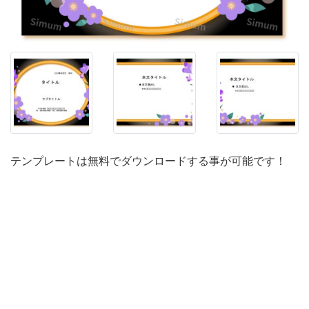
で
き
る
パ
ワ
ー
ポ
イ
テンプレートは無料でダウンロードする事が可能です！
ン
ト
の
テ
ン
プ
レ