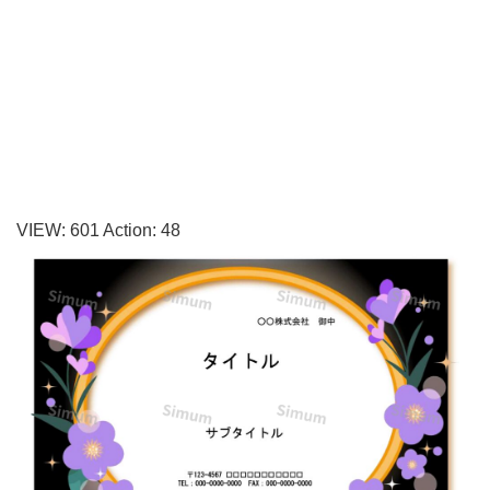
の
メ
ッ
セ
ー
ジ
カ
VIEW:
601
Action:
48
ー
ド
を
作
る
こ
と
が