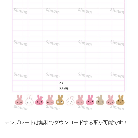
の
テ
ン
プ
レ
ー
ト
で
す。
必
要
最
低
テンプレートは無料でダウンロードする事が可能です！
限
の