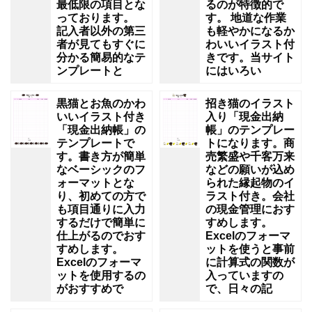
最低限の項目とな
るのが特徴的で
っております。
す。 地道な作業
記入者以外の第三
も軽やかになるか
者が見てもすぐに
わいいイラスト付
分かる簡易的なテ
きです。当サイト
ンプレートと
にはいろい
黒猫とお魚のかわ
招き猫のイラスト
いいイラスト付き
入り「現金出納
「現金出納帳」の
帳」のテンプレー
テンプレートで
トになります。商
す。書き方が簡単
売繁盛や千客万来
なベーシックのフ
などの願いが込め
ォーマットとな
られた縁起物のイ
り、初めての方で
ラスト付き。会社
も項目通りに入力
の現金管理におす
するだけで簡単に
すめします。
仕上がるのでおす
Excelのフォーマ
すめします。
ットを使うと事前
Excelのフォーマ
に計算式の関数が
ットを使用するの
入っていますの
がおすすめで
で、日々の記