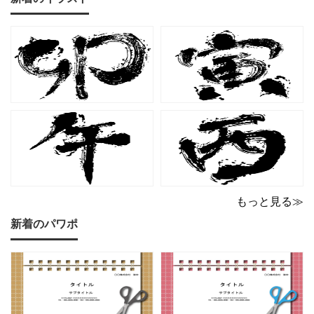
ーの猫デザイン請求書雛
応）です。上品でエレガ
形です。波打ちフレーム
ントなカラーリングは、
の中に描かれたキャット
他とは一味違う個性を演
シルエットや小さな肉球
出したいときにも活躍し
モチーフが、ビジネス文
ます。 猫カフェやトリミ
書にさりげない
ングサロン
もっと見る≫
新着のパワポ