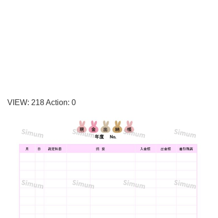
ト】
シ
ン
プ
ル
で
簡
VIEW:
218
Action:
0
易
的
な
現
金
出
納
帳