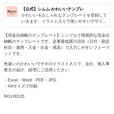
高）
【公式】シムム-かわいいテンプレ
で
かわいい＆おしゃれなテンプレートを登録して
入
いきます。イラスト入りで使いやすいデザイン
から、ExcelやWordで編集出来る子供から大人
力
まで使えるテンプレやビジネスで使えるかわい
【現金出納帳のテンプレート】シンプルで簡易的な現金出
し
いテンプレートをご用意！
納帳のテンプレートです。必要最低限の項目（日付・勘定
や
科目・適用・入金・出金・残高）で入力しやすいフォーマ
す
ットです。
い
色違いのかわいいウサギのイラスト入りで、会社、個人事
フ
業主の会計、経理にご活用ください。
ォ
・Excel・Word・PDF・JPG
ー
・A4サイズで印刷
マ
NO:c00135
ッ
ト