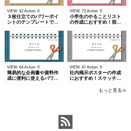
VIEW:
62
Action:
0
VIEW:
72
Action:
0
３枚仕立てのパワーポイ
小学生のやることリスト
ントのテンプレートで
の作成におすすめ！宿題
す。ハサミ、カッター、
や学校、家庭での決まり
ペンのワンポイントイラ
事をまとめたい時のフォ
ストが描かれています。
ーマットにおすすめしま
ご案内やお知らせなど簡
す。 ノートタイプのフォ
単な資料を時短で作成で
ーマットで文字入れをし
きる便利なフォーマット
やすく、壁に貼ってもか
になります。 文房具好き
わいいデザインです。お
の方、掲示ポスターを作
子さんが見てもテンショ
VIEW:
64
Action:
0
VIEW:
67
Action:
0
成をされたい方におす
ンが上がるテンプレ
簡易的な企画書や資料作
社内掲示ポスターの作成
成に便利に使えるパワー
におすすめ！スケッチブ
ポイントのテンプレート
ックデザインのおしゃれ
です。青の工作マットに
なパワーポイントのテン
もっと見る≫
赤いハサミ、カッター、
プレートです。グレーの
ペンのワンポイントイラ
背景でシックなデザイ
ストが入っている、おし
ン。会社の壁面や寮など
ゃれでかわいいデザイ
の掲示ポスター、お知ら
ン。 企画書や提案書の表
せ、ご案内のフォーマッ
紙として利用したり、３
トにおすすめします。 ダ
ページを使用して企画
ウンロードしてテキス