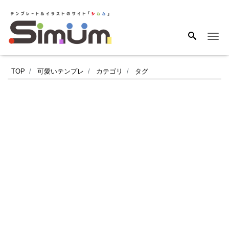
Me
【現
TOP
可愛いテンプレ
カテゴリ
タグ
金
出
納
帳
の
テ
ン
プ
レ
ー