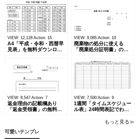
VIEW:
12,128
Action:
15
VIEW:
9,085
Action:
10
A4「平成・令和・西暦早
廃棄物の処分に使える
見表」を無料ダウンロー
「廃棄処分証明書」の無
ド！和暦⇔西暦の変換や
料テンプレート！家電メ
学歴の計算が一目でわか
ーカーの代理店、回収業
る！印刷可能な一覧表！
者へおすすめ！(Excel・
印刷可能な平成・令和・
Word・PDF)正しく廃棄
西暦早見表を無料ダウン
されたことを証明する書
ロードでご利用いただけ
類「廃棄処分証明書」の
ます。 パソコンに保存し
テンプレートです。 量販
ていただくか、A4サイズ
店や家電メーカーの代理
VIEW:
8,547
Action:
7
VIEW:
7,500
Action:
9
でコピーしてご
店、回収
返金理由の記載欄あり
1週間「タイムスケジュー
「返金受領書」の無料テ
ル表」24時間表記でわか
ンプレート！過払い･誤入
りやすい無料テンプレー
金などで使える書き方が
ト！A4横型ExcelやWord
もっと見る≫
簡単なひな形でおすす
で簡単作成できる！1週間
可愛いテンプレ
め！過払い･誤入金などが
の予定が書ける24時間表
発生した際にも使える、
記のタイムスケジュール