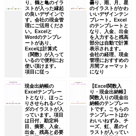
り、鶴と亀のイラ
曇り、雨、月、星
ストが入った縁起
のイラストがかわ
の良いデザインで
いいデザインテン
す。会社の現金管
プレート。Excel
理にご活用くださ
のテンプレートと
い。Excelと
なり、入金、出金
Wordのテンプレ
を入力すると残高
ートがあり、
部分は自動で計算
Excelは計算式
表示されます。
（関数）が入って
会社の経理、現金
いるので便利にお
管理におすすめの
使い頂けます。
月間フォーマット
項目に従っ
になり
現金出納帳の
【Excel関数入
Excelテンプレー
り・現金出納帳】
トとなり、ほっこ
関数入りの現金出
りさせられるパン
納帳のテンプレー
ダのイラストが入
トです。こちらの
っています。項目
テンプレートはか
は日付、勘定科
わいいねずみ、チ
目、摘要、入金、
ーズ、虹、星のイ
出金、残高と必要
ラストが入ってい