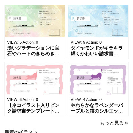
モノクロでシンプルな
表になります。 A4横型サ
「返金領収書」のテンプ
イズの無料テンプレート
レートとなります。 A4縦
で、Excel・Wo
型サイズで用紙に印
VIEW:
5
Action:
0
VIEW:
9
Action:
0
淡いグラデーションに宝
ダイヤモンドがキラキラ
石やハートのきらめきを
輝くかわいい請求書
重ねた、幻想的でロマン
（Excel・Word）！透明
チックな請求書雛形で
感あふれるライトブルー
す。パステルピンクやラ
背景に、ジュエルモチー
ベンダーの色彩がやわら
フを散りばめた煌びやか
かな質感を生み出し、受
な請求書素材です。清潔
け取った相手の心をくす
感と高級感が同居するデ
ぐる特別な仕上がりとな
ザインは、クライアント
っています。 ハンドメイ
に信頼感と華やかな印象
VIEW:
6
Action:
0
VIEW:
4
Action:
0
ド雑貨、コスメブラン
を同時に届けます
【ネコイラスト入りピン
やわらかなラベンダーパ
ク請求書テンプレート
ープルと猫のシルエット
（Excel・Word）】愛ら
が優美な印象を与える、
しさと柔らかな雰囲気を
おしゃれな請求書フォー
もっと見る≫
兼ね備えた、ピンクカラ
マット（Excel・Word対
新着のイラスト