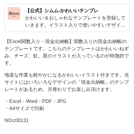
ト
【公式】シムム-かわいいテンプレ
が
かわいい＆おしゃれなテンプレートを登録して
入
いきます。イラスト入りで使いやすいデザイン
から、ExcelやWordで編集出来る子供から大人
っ
まで使えるテンプレやビジネスで使えるかわい
【Excel関数入り・現金出納帳】関数入りの現金出納帳の
て
いテンプレートをご用意！
テンプレートです。こちらのテンプレートはかわいいねず
い
み、チーズ、虹、星のイラストが入っているのが特徴的で
る
す。
の
地道な作業も軽やかになるかわいいイラスト付きです。当
が
サイトにはいろいろなデザインの「現金出納帳」のテンプ
特
レートがあるため、月替わりでお楽しみ頂けます。
徴
・Excel・Word・PDF・JPG
的
・A4サイズで印刷
で
NO:c00131