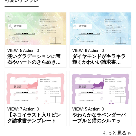
可愛いテンプレ
め！過払い･誤入金などが
の予定が書ける24時間表
発生した際にも使える、
記のタイムスケジュール
モノクロでシンプルな
表になります。 A4横型サ
「返金領収書」のテンプ
イズの無料テンプレート
レートとなります。 A4縦
で、Excel・Wo
型サイズで用紙に印
VIEW:
5
Action:
0
VIEW:
9
Action:
0
淡いグラデーションに宝
ダイヤモンドがキラキラ
石やハートのきらめきを
輝くかわいい請求書
重ねた、幻想的でロマン
（Excel・Word）！透明
チックな請求書雛形で
感あふれるライトブルー
す。パステルピンクやラ
背景に、ジュエルモチー
ベンダーの色彩がやわら
フを散りばめた煌びやか
かな質感を生み出し、受
な請求書素材です。清潔
け取った相手の心をくす
感と高級感が同居するデ
ぐる特別な仕上がりとな
ザインは、クライアント
っています。 ハンドメイ
に信頼感と華やかな印象
VIEW:
7
Action:
0
VIEW:
5
Action:
0
ド雑貨、コスメブラン
を同時に届けます
【ネコイラスト入りピン
やわらかなラベンダーパ
ク請求書テンプレート
ープルと猫のシルエット
（Excel・Word）】愛ら
が優美な印象を与える、
しさと柔らかな雰囲気を
おしゃれな請求書フォー
もっと見る≫