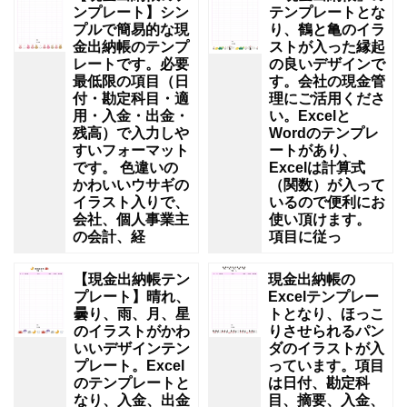
ンプレート】シン
テンプレートとな
プルで簡易的な現
り、鶴と亀のイラ
金出納帳のテンプ
ストが入った縁起
レートです。必要
の良いデザインで
最低限の項目（日
す。会社の現金管
付・勘定科目・適
理にご活用くださ
用・入金・出金・
い。Excelと
残高）で入力しや
Wordのテンプレ
すいフォーマット
ートがあり、
です。 色違いの
Excelは計算式
かわいいウサギの
（関数）が入って
イラスト入りで、
いるので便利にお
会社、個人事業主
使い頂けます。
の会計、経
項目に従っ
【現金出納帳テン
現金出納帳の
プレート】晴れ、
Excelテンプレー
曇り、雨、月、星
トとなり、ほっこ
のイラストがかわ
りさせられるパン
いいデザインテン
ダのイラストが入
プレート。Excel
っています。項目
のテンプレートと
は日付、勘定科
なり、入金、出金
目、摘要、入金、