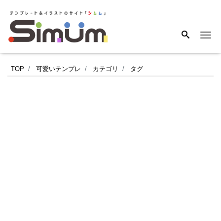
Me
【Excel
TOP
可愛いテンプレ
カテゴリ
タグ
関
数
入
り・
現
金
出
納
帳】
関