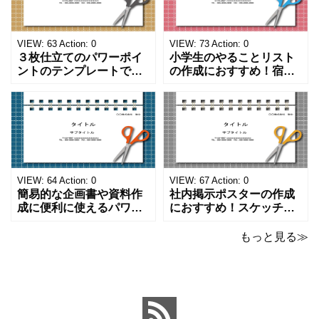
VIEW:
63
Action:
0
VIEW:
73
Action:
0
３枚仕立てのパワーポイ
小学生のやることリスト
ントのテンプレートで
の作成におすすめ！宿題
す。ハサミ、カッター、
や学校、家庭での決まり
ペンのワンポイントイラ
事をまとめたい時のフォ
ストが描かれています。
ーマットにおすすめしま
ご案内やお知らせなど簡
す。 ノートタイプのフォ
単な資料を時短で作成で
ーマットで文字入れをし
きる便利なフォーマット
やすく、壁に貼ってもか
になります。 文房具好き
わいいデザインです。お
の方、掲示ポスターを作
子さんが見てもテンショ
VIEW:
64
Action:
0
VIEW:
67
Action:
0
成をされたい方におす
ンが上がるテンプレ
簡易的な企画書や資料作
社内掲示ポスターの作成
成に便利に使えるパワー
におすすめ！スケッチブ
ポイントのテンプレート
ックデザインのおしゃれ
です。青の工作マットに
なパワーポイントのテン
もっと見る≫
赤いハサミ、カッター、
プレートです。グレーの
ペンのワンポイントイラ
背景でシックなデザイ
ストが入っている、おし
ン。会社の壁面や寮など
ゃれでかわいいデザイ
の掲示ポスター、お知ら
ン。 企画書や提案書の表
せ、ご案内のフォーマッ
紙として利用したり、３
トにおすすめします。 ダ