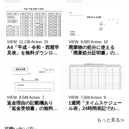
VIEW:
12,138
Action:
15
VIEW:
9,093
Action:
10
A4「平成・令和・西暦早
廃棄物の処分に使える
見表」を無料ダウンロー
「廃棄処分証明書」の無
ド！和暦⇔西暦の変換や
料テンプレート！家電メ
学歴の計算が一目でわか
ーカーの代理店、回収業
る！印刷可能な一覧表！
者へおすすめ！(Excel・
印刷可能な平成・令和・
Word・PDF)正しく廃棄
西暦早見表を無料ダウン
されたことを証明する書
ロードでご利用いただけ
類「廃棄処分証明書」の
ます。 パソコンに保存し
テンプレートです。 量販
ていただくか、A4サイズ
店や家電メーカーの代理
VIEW:
8,549
Action:
7
VIEW:
7,504
Action:
9
でコピーしてご
店、回収
返金理由の記載欄あり
1週間「タイムスケジュー
「返金受領書」の無料テ
ル表」24時間表記でわか
ンプレート！過払い･誤入
りやすい無料テンプレー
金などで使える書き方が
ト！A4横型ExcelやWord
もっと見る≫
簡単なひな形でおすす
で簡単作成できる！1週間