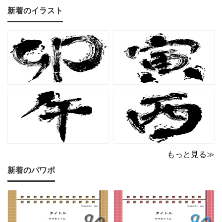
兼ね備えた、ピンクカラ
マット（Excel・Word対
新着のイラスト
ーの猫デザイン請求書雛
応）です。上品でエレガ
形です。波打ちフレーム
ントなカラーリングは、
の中に描かれたキャット
他とは一味違う個性を演
シルエットや小さな肉球
出したいときにも活躍し
モチーフが、ビジネス文
ます。 猫カフェやトリミ
書にさりげない
ングサロン
もっと見る≫
新着のパワポ