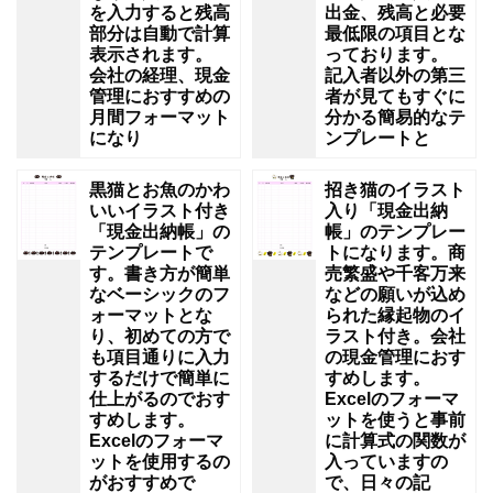
を入力すると残高
出金、残高と必要
部分は自動で計算
最低限の項目とな
表示されます。
っております。
会社の経理、現金
記入者以外の第三
管理におすすめの
者が見てもすぐに
月間フォーマット
分かる簡易的なテ
になり
ンプレートと
黒猫とお魚のかわ
招き猫のイラスト
いいイラスト付き
入り「現金出納
「現金出納帳」の
帳」のテンプレー
テンプレートで
トになります。商
す。書き方が簡単
売繁盛や千客万来
なベーシックのフ
などの願いが込め
ォーマットとな
られた縁起物のイ
り、初めての方で
ラスト付き。会社
も項目通りに入力
の現金管理におす
するだけで簡単に
すめします。
仕上がるのでおす
Excelのフォーマ
すめします。
ットを使うと事前
Excelのフォーマ
に計算式の関数が
ットを使用するの
入っていますの
がおすすめで
で、日々の記