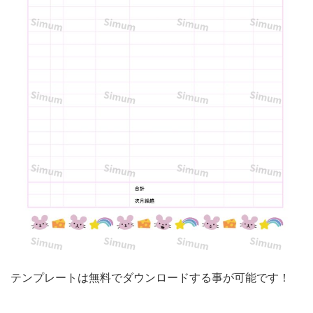
ト
で
す。
こ
ち
ら
の
テ
ン
プ
レ
ー
ト
テンプレートは無料でダウンロードする事が可能です！
は
か