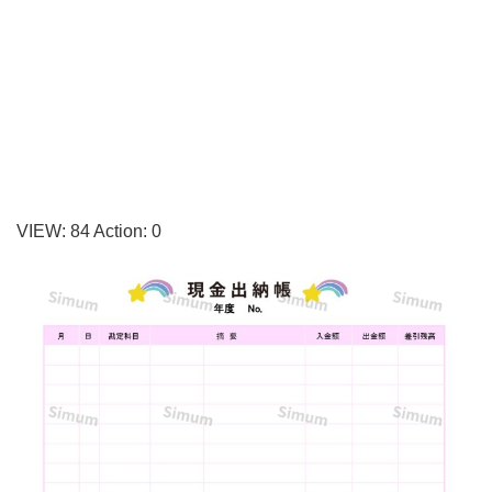
数
入
り
の
現
金
出
VIEW:
84
Action:
0
納
帳
の
テ
ン
プ
レ
ー