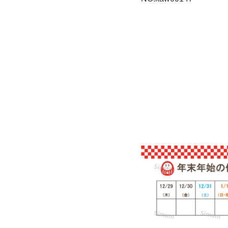
紅
白
の
フ
レ
ー
ム
と
か
わ