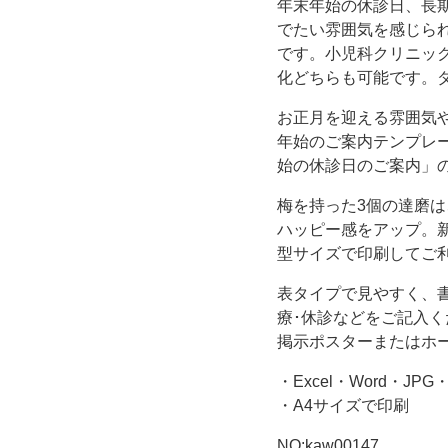
年末年始の休診日、長
を
でたい雰囲気を感じら
です。小児科クリニッ
簡
化どちらも可能です。
単
お正月を迎える雰囲気
年始のご案内テンプレ
作
始の休診日のご案内」
成！
梅を持った3個の達磨
ハッピー感をアップ。
め
型サイズで印刷してご
表タイプで見やすく、
で
療･休診などをご記入
掲示ポスターまたはホ
た
・Excel・Word・JPG
い
・A4サイズで印刷
NO:kaw00147