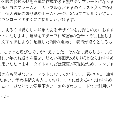
期休暇のお知らせを簡単に作成できる無料テンプレートになり
れる紅白のフレームと、カラフルなだるまのイラスト入りでか
ク、個人医院の張り紙やホームページ、SNSでご活用ください
ダウンロード後すぐにご使用いただけます。
や、明るく可愛らしい印象のあるデザインをお探しの方におす
ートになります。達磨をモチーフに5種類の色合いでご用意しま
の文字を挟むように配置した2個の達磨は、表情が違うところも
は、ちょっと遊び心で手が生えました。そんな可愛らしさに、紅
新しい年のお迎えを慶ぶ、明るい雰囲気の張り紙となりおすすめ
利用いただけます。タイトルなどは変更が可能なためアレンジ
書き方も簡単なフォーマットになっております。表の中に、通常
ください。予め挨拶文も入っており、すぐに使えるのでおすすめ
ームページなどでご活用下さい。無料ダウンロードでご利用い
・PDF