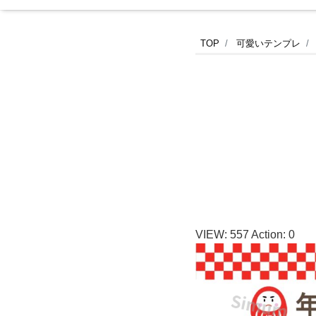
年
TOP
可愛いテンプレ
末
年
始
の
休
VIEW:
557
Action:
0
診
日