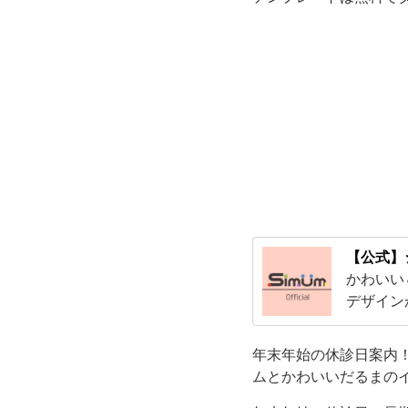
長
期
休
暇
の
お
【公式】
かわいい
知
デザイン
スで使え
ら
年末年始の休診日案内
せ
ムとかわいいだるまの