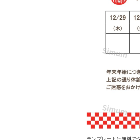
案
内！
無
料
テ
ン
プ
レ
ー
ト・
テンプレートは無料で