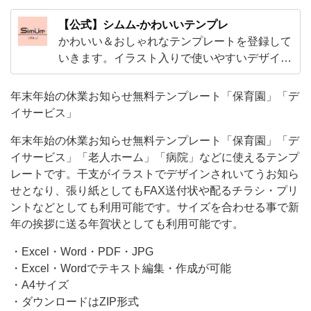
「老
【公式】シムム-かわいいテンプレ
人
かわいい＆おしゃれなテンプレートを登録して
ホ
いきます。イラスト入りで使いやすいデザイン
から、ExcelやWordで編集出来る子供から大人
ー
まで使えるテンプレやビジネスで使えるかわい
年末年始の休業お知らせ無料テンプレート「保育園」「デ
ム」
いテンプレートをご用意！
イサービス」
「病
院」
年末年始の休業お知らせ無料テンプレート「保育園」「デ
イサービス」「老人ホーム」「病院」などに使えるテンプ
な
レートです。干支がイラストでデザインされいてうお知ら
ど
せとなり、張り紙としてもFAX送付状や配るチラシ・プリ
に
ントなどとしても利用可能です。サイズを合わせる事で新
使
年の挨拶に送る年賀状としても利用可能です。
・Excel・Word・PDF・JPG
・Excel・Wordでテキスト編集・作成が可能
・A4サイズ
・ダウンロードはZIP形式