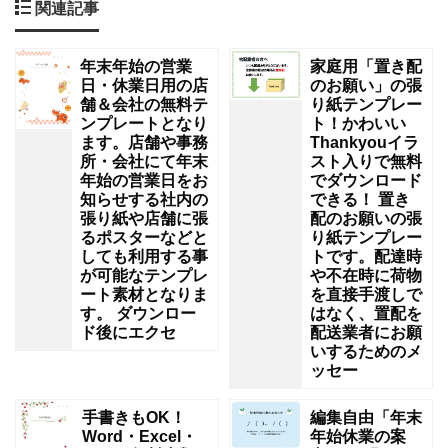
関連記事
年末年始の営業
家庭用「置き配
日・休業日用の店
のお願い」の張
舗＆会社の無料テ
り紙テンプレー
ンプレートとなり
ト！かわいい
ます。店舗や事務
Thankyouイラ
所・会社にて年末
スト入りで無料
年始の営業日をお
でダウンロード
知らせする社内の
できる！ 置き
張り紙や店舗に張
配のお願いの張
るポスターなどと
り紙テンプレー
しても利用する事
トです。配達時
が可能なテンプレ
や不在時に荷物
ート素材となりま
を直接手渡しで
す。 ダウンロー
はなく、置配を
ド後にエクセ
配送業者にお願
いするためのメ
ッセー
手書きもOK！
編集自由「年末
Word・Excel・
年始休業の案