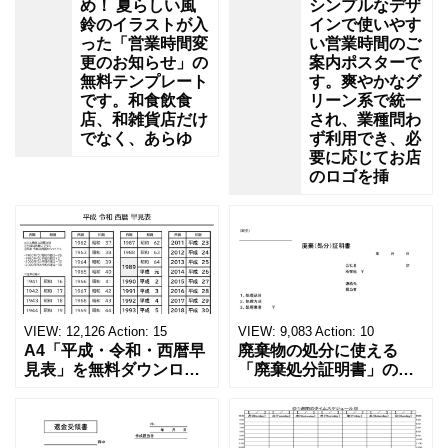
め！ 夏らしい風
シンプルなデザ
鈴のイラストが入
インで使いやす
った「営業時間変
い営業時間のご
更のお知らせ」の
案内ポスターで
無料テンプレート
す。爽やかなグ
です。和食飲食
リーン系で統一
店、和雑貨店だけ
され、業種問わ
でなく、あらゆ
ず利用でき、必
要に応じてお店
のロゴを挿
VIEW:
12,126
Action:
15
VIEW:
9,083
Action:
10
A4「平成・令和・西暦早
廃棄物の処分に使える
見表」を無料ダウンロー
「廃棄処分証明書」の無
ド！和暦⇔西暦の変換や
料テンプレート！家電メ
学歴の計算が一目でわか
ーカーの代理店、回収業
る！印刷可能な一覧表！
者へおすすめ！(Excel・
印刷可能な平成・令和・
Word・PDF)正しく廃棄