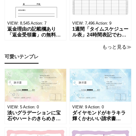
西暦早見表を無料ダウン
されたことを証明する書
ロードでご利用いただけ
類「廃棄処分証明書」の
ます。 パソコンに保存し
テンプレートです。 量販
ていただくか、A4サイズ
店や家電メーカーの代理
VIEW:
8,545
Action:
7
VIEW:
7,496
Action:
9
でコピーしてご
店、回収
返金理由の記載欄あり
1週間「タイムスケジュー
「返金受領書」の無料テ
ル表」24時間表記でわか
ンプレート！過払い･誤入
りやすい無料テンプレー
金などで使える書き方が
ト！A4横型ExcelやWord
もっと見る≫
簡単なひな形でおすす
で簡単作成できる！1週間
可愛いテンプレ
め！過払い･誤入金などが
の予定が書ける24時間表
発生した際にも使える、
記のタイムスケジュール
モノクロでシンプルな
表になります。 A4横型サ
「返金領収書」のテンプ
イズの無料テンプレート
レートとなります。 A4縦
で、Excel・Wo
型サイズで用紙に印
VIEW:
5
Action:
0
VIEW:
9
Action:
0
淡いグラデーションに宝
ダイヤモンドがキラキラ
石やハートのきらめきを
輝くかわいい請求書
重ねた、幻想的でロマン
（Excel・Word）！透明
チックな請求書雛形で
感あふれるライトブルー
す。パステルピンクやラ
背景に、ジュエルモチー