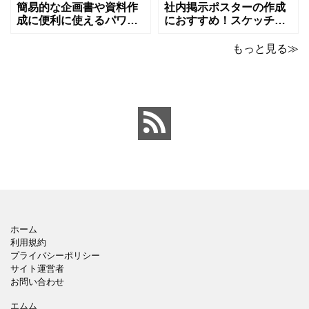
成をされたい方におす
ンが上がるテンプレ
簡易的な企画書や資料作
社内掲示ポスターの作成
成に便利に使えるパワー
におすすめ！スケッチブ
ポイントのテンプレート
ックデザインのおしゃれ
です。青の工作マットに
なパワーポイントのテン
もっと見る≫
赤いハサミ、カッター、
プレートです。グレーの
ペンのワンポイントイラ
背景でシックなデザイ
ストが入っている、おし
ン。会社の壁面や寮など
ゃれでかわいいデザイ
の掲示ポスター、お知ら
ン。 企画書や提案書の表
せ、ご案内のフォーマッ
紙として利用したり、３
トにおすすめします。 ダ
ページを使用して企画
ウンロードしてテキス
ホーム
利用規約
プライバシーポリシー
サイト運営者
お問い合わせ
エムム