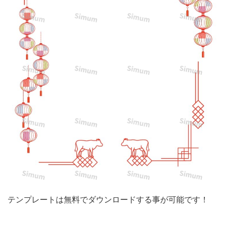
ビ
ス」
年
末
年
始
の
休
業
お
知
ら
せ
テンプレートは無料でダウンロードする事が可能です！
無
料