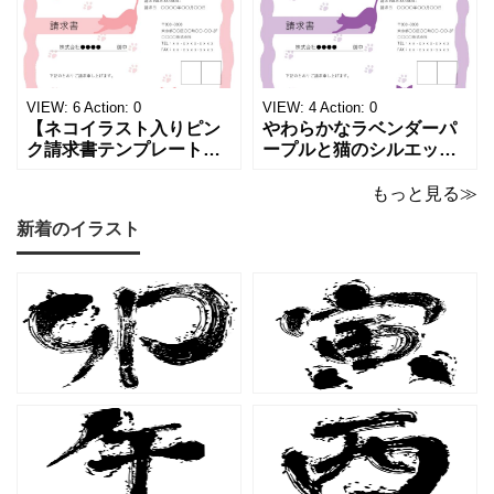
ベンダーの色彩がやわら
フを散りばめた煌びやか
かな質感を生み出し、受
な請求書素材です。清潔
け取った相手の心をくす
感と高級感が同居するデ
ぐる特別な仕上がりとな
ザインは、クライアント
っています。 ハンドメイ
に信頼感と華やかな印象
VIEW:
6
Action:
0
VIEW:
4
Action:
0
ド雑貨、コスメブラン
を同時に届けます
【ネコイラスト入りピン
やわらかなラベンダーパ
ク請求書テンプレート
ープルと猫のシルエット
（Excel・Word）】愛ら
が優美な印象を与える、
しさと柔らかな雰囲気を
おしゃれな請求書フォー
もっと見る≫
兼ね備えた、ピンクカラ
マット（Excel・Word対
新着のイラスト
ーの猫デザイン請求書雛
応）です。上品でエレガ
形です。波打ちフレーム
ントなカラーリングは、
の中に描かれたキャット
他とは一味違う個性を演
シルエットや小さな肉球
出したいときにも活躍し
モチーフが、ビジネス文
ます。 猫カフェやトリミ
書にさりげない
ングサロン