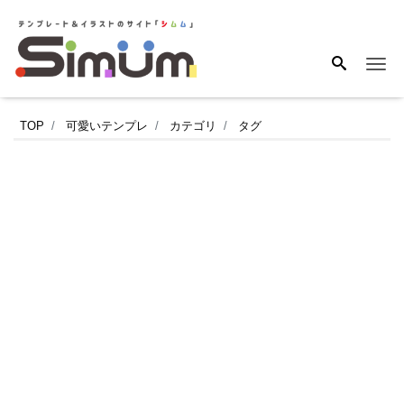
Me
年
TOP
可愛いテンプレ
カテゴリ
タグ
末
年
始
の
休
業
お
知
ら
せ