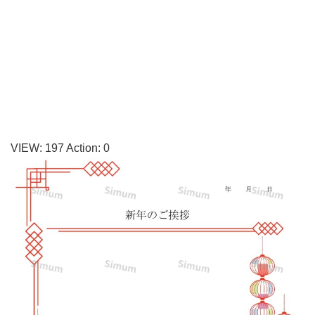
無
料
テ
ン
プ
レ
ー
VIEW:
197
Action:
0
ト
「保
育
園」
「デ
イ
サ
ー