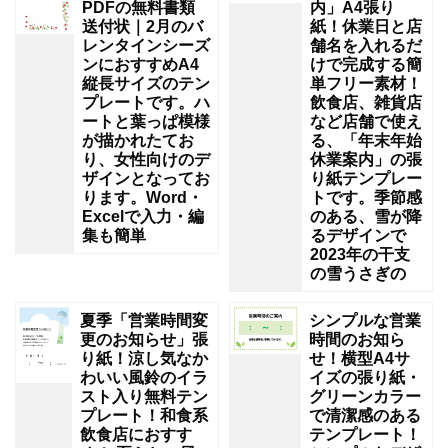
PDFの無料書類
内」A4張り
送付状｜2月のバ
紙！休業日と店
レンタインシーズ
舗名を入れるだ
ンにおすすめA4
けで完成する簡
縦長サイズのテン
単フリー素材！
プレートです。ハ
飲食店、雑貨店
ートと葉っぱ模様
など店舗で使え
が描かれたてお
る、「年末年始
り、女性向けのデ
休業案内」の張
ザインとなってお
り紙テンプレー
ります。Word・
トです。季節感
Excelで入力・編
のある、雪が降
集も簡単
るデザインで
2023年の干支
の雪うさぎの
夏季「営業時間変
シンプルな営業
更のお知らせ」張
時間のお知ら
り紙！涼し気なか
せ！横型A4サ
わいい風鈴のイラ
イズの張り紙・
スト入り無料テン
グリーンカラー
プレート！和食系
で清潔感のある
飲食店におすす
テンプレート！