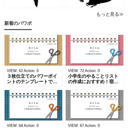
もっと見る≫
新着のパワポ
VIEW:
62
Action:
0
VIEW:
72
Action:
0
３枚仕立てのパワーポイ
小学生のやることリスト
ントのテンプレートで
の作成におすすめ！宿題
す。ハサミ、カッター、
や学校、家庭での決まり
ペンのワンポイントイラ
事をまとめたい時のフォ
ストが描かれています。
ーマットにおすすめしま
ご案内やお知らせなど簡
す。 ノートタイプのフォ
単な資料を時短で作成で
ーマットで文字入れをし
きる便利なフォーマット
やすく、壁に貼ってもか
になります。 文房具好き
わいいデザインです。お
の方、掲示ポスターを作
子さんが見てもテンショ
VIEW:
64
Action:
0
VIEW:
67
Action:
0