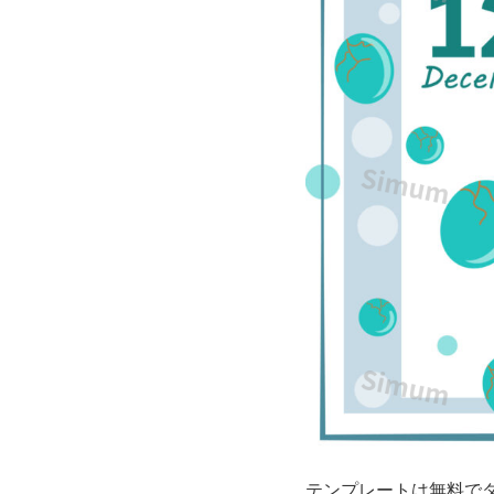
便
利！
お
し
ゃ
れ
な
カ
レ
ン
テンプレートは無料で