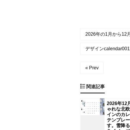
の
宝
石
2026年の1月から1
を
デザインcalendar0011
あ
し
« Prev
ら
関連記事
っ
2026年1
ゃれな北欧
た、
インのカレ
テンプレー
鮮
す。雪降る