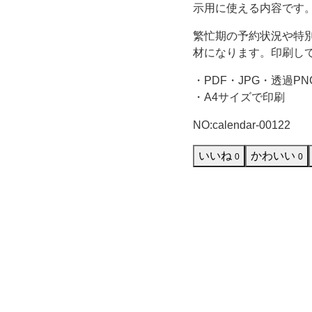
石
示用に使える内容です
繁忙期の予約状況や特
で
材になります。印刷し
あ
・PDF・JPG・透過PN
・A4サイズで印刷
る
NO:calendar-00122
タ
いいね
かわいい
0
0
ー
コ
イ
ズ