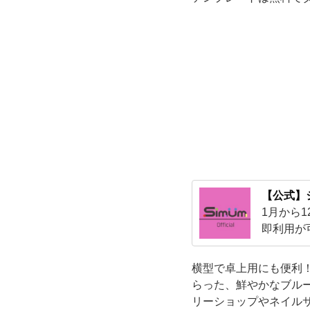
ダ
ー
2026
年
12
月
【公式】
1月から
用・
即利用が
事が可能
誕
横型で卓上用にも便利！
生
らった、鮮やかなブル
リーショップやネイル