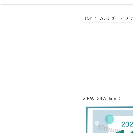
横
TOP
カレンダー
カ
型
で
卓
上
用
VIEW:
24
Action:
0
に
も