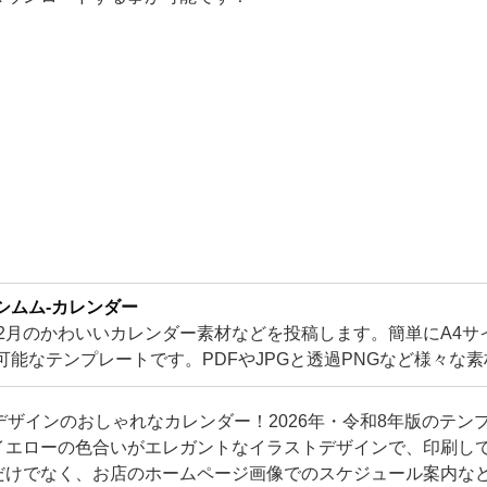
シムム-カレンダー
12月のかわいいカレンダー素材などを投稿します。簡単にA4サ
可能なテンプレートです。PDFやJPGと透過PNGなど様々な
です！可愛い素材が盛り沢山となります。
デザインのおしゃれなカレンダー！2026年・令和8年版のテン
イエローの色合いがエレガントなイラストデザインで、印刷し
だけでなく、お店のホームページ画像でのスケジュール案内な