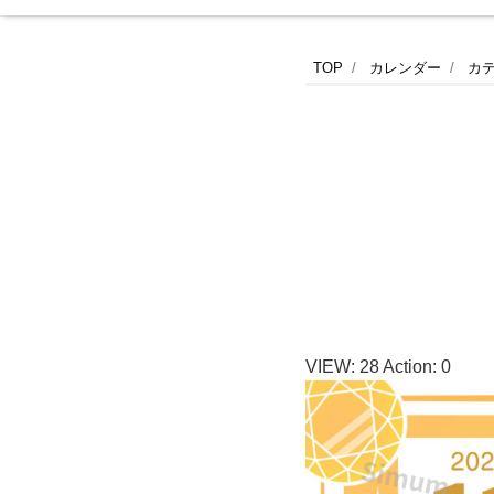
11
TOP
カレンダー
カ
月
の
誕
生
石
VIEW:
28
Action:
0
ト
パ