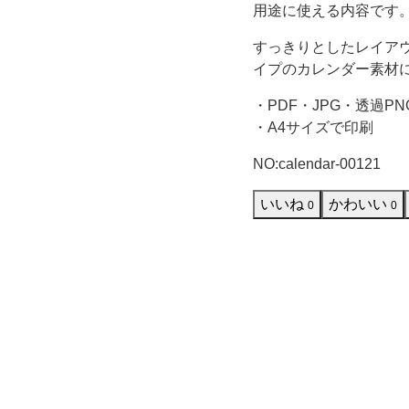
令
用途に使える内容です
すっきりとしたレイア
和
イプのカレンダー素材
8
・PDF・JPG・透過PN
・A4サイズで印刷
年
NO:calendar-00121
版
いいね
かわいい
0
0
の
テ
ン
プ