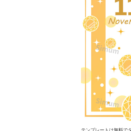
ー
ズ
デ
ザ
イ
ン
の
お
し
ゃ
テンプレートは無料で