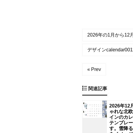
レ
ー
ト
2026年の1月から1
に
デザインcalendar0011
な
り
« Prev
ま
関連記事
す。
2026年1
ゃれな北欧
輝
インのカレ
テンプレー
く
す。雪降る