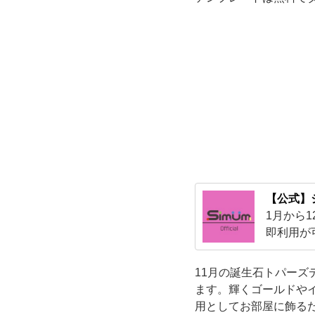
れ
な
カ
レ
ン
ダ
【公式】
1月から
ー！
即利用が
事が可能
2026
11月の誕生石トパーズ
年・
ます。輝くゴールドや
用としてお部屋に飾る