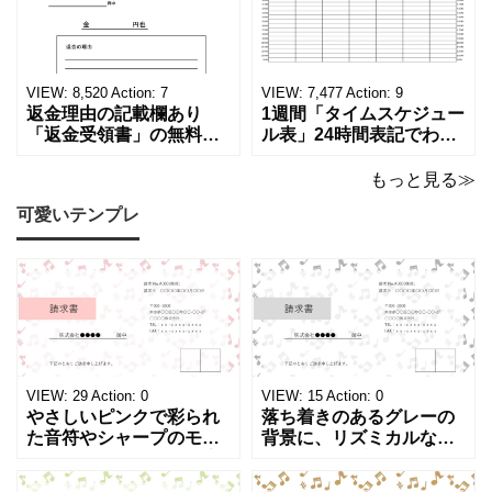
印刷可能な平成・令和・
Word・PDF)正しく廃棄
西暦早見表を無料ダウン
されたことを証明する書
ロードでご利用いただけ
類「廃棄処分証明書」の
ます。 パソコンに保存し
テンプレートです。 量販
ていただくか、A4サイズ
店や家電メーカーの代理
VIEW:
8,520
Action:
7
VIEW:
7,477
Action:
9
でコピーしてご
店、回収
返金理由の記載欄あり
1週間「タイムスケジュー
「返金受領書」の無料テ
ル表」24時間表記でわか
ンプレート！過払い･誤入
りやすい無料テンプレー
金などで使える書き方が
ト！A4横型ExcelやWord
もっと見る≫
簡単なひな形でおすす
で簡単作成できる！1週間
可愛いテンプレ
め！過払い･誤入金などが
の予定が書ける24時間表
発生した際にも使える、
記のタイムスケジュール
モノクロでシンプルな
表になります。 A4横型サ
「返金領収書」のテンプ
イズの無料テンプレート
レートとなります。 A4縦
で、Excel・Wo
型サイズで用紙に印
VIEW:
29
Action:
0
VIEW:
15
Action:
0
やさしいピンクで彩られ
落ち着きのあるグレーの
た音符やシャープのモチ
背景に、リズミカルな音
ーフが画面いっぱいに広
符やシャープのイラスト
がる、キュートで華やか
が浮かぶ、シンプルでス