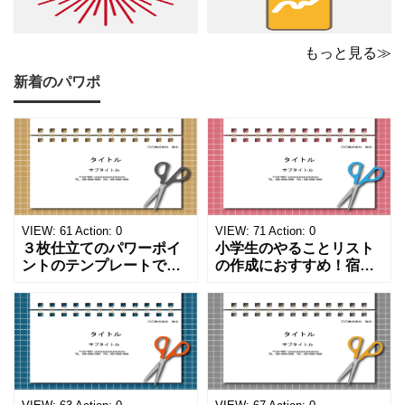
もっと見る≫
新着のパワポ
VIEW:
61
Action:
0
VIEW:
71
Action:
0
３枚仕立てのパワーポイ
小学生のやることリスト
ントのテンプレートで
の作成におすすめ！宿題
す。ハサミ、カッター、
や学校、家庭での決まり
ペンのワンポイントイラ
事をまとめたい時のフォ
ストが描かれています。
ーマットにおすすめしま
ご案内やお知らせなど簡
す。 ノートタイプのフォ
単な資料を時短で作成で
ーマットで文字入れをし
きる便利なフォーマット
やすく、壁に貼ってもか
になります。 文房具好き
わいいデザインです。お
の方、掲示ポスターを作
子さんが見てもテンショ