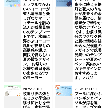
カラフルでかわ
夜空に映える提
いいヨーヨーが
灯と花火のうち
並ぶ清涼感と楽
わが夏祭りの余
しげなサマーデ
韻を届ける、情
ィテールを詰め
緒豊かで華やか
込んだ残暑見舞
な夏のデザイン
いのテンプレー
です。お祭り気
トです。水面に
分のワクワク感
浮かぶヨーヨー
と夏の情緒を詰
風船が夏祭りの
め込んだ横型の
高揚感を運ぶ、
デザインで残暑
爽快で愛らしい
見舞いのテンプ
夏の横型デザイ
レートや夏のイ
ン。 お祭りの
ベント案内のハ
水槽や縁日を思
ガキデザインに
い出させる5つ
おすすめしま
のヨーヨー
す。 ハガキ
VIEW:
7
DL:
0
VIEW:
12
DL:
0
蚊遣り豚の煙と
プールに浮かぶ
モミジが季節の
ペンギンとパラ
移り変わりを告
ソルが涼を運
げる、素朴で温
ぶ、ポップで爽