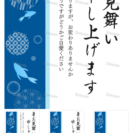
ダ
ン
に
仕
立
て
た
丸
紋
と
そ
の
間
を
ス