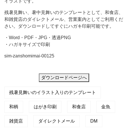
イラストです。
魚
残暑見舞い、暑中見舞いのテンプレートとして、和食店、
を
和雑貨店のダイレクトメール、営業案内としてご利用くだ
描
さい。ダウンロードしてすぐにハガキ印刷可能です。
い
・Word・PDF・JPG・透過PNG
た
・ハガキサイズで印刷
お
sim-zanshomimai-00125
し
ゃ
れ
ダウンロードページへ
な
残
残暑見舞いのイラスト入りのテンプレート
暑
和柄
はがき印刷
和食店
金魚
見
舞
雑貨店
ダイレクトメール
DM
い