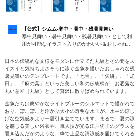
イ
ス
イ
【公式】シムム-寒中・暑中・残暑見舞い
と
寒中見舞い・暑中見舞い・残暑見舞い・として利
気
用が可能なイラスト入りのかわいい＆おしゃれな
テンプレート素材となります。取引先などに出す
持
ビジネス向けのデザインや知人・友人・先輩・上
日本の伝統的な文様をモダンに仕立てた丸紋とその間をス
ち
司などに出す素材として利用する事が可能です。
イスイと気持ちよさそうに泳ぐ金魚を描いたおしゃれな残
よ
多くのデザインがございますので、お好きなデザ
暑見舞いのテンプレートです。「七宝」、「矢絣」、「疋
さ
インをダウンロードし利用する事が出
田」、「麻の葉」といった美しい和の伝統柄が、お洒落な
そ
丸い意匠（丸紋）として贅沢に散りばめられています。
う
金魚たちは爽やかなライトブルーのシルエットで描かれて
に
おり、ぽこぽこと浮かぶ大小の透明な水玉が、水中の涼し
泳
げな空気感をより一層引き立てています。まるで、夏の涼
を感じる美しい浴衣や、職人技が光る江戸切子のグラスを
ぐ
覗き込んだかのような、粋で上品な清涼感を届けてくれる
金