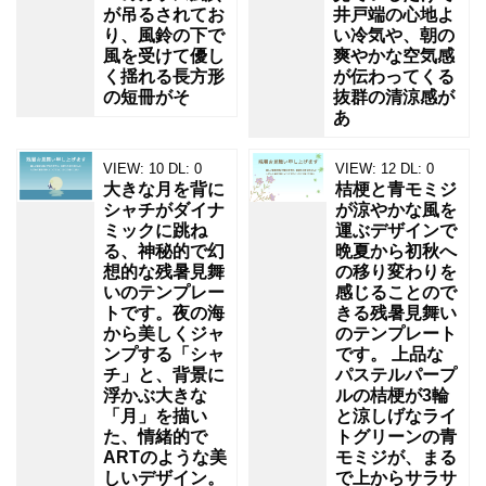
田」
が吊るされてお
井戸端の心地よ
り、風鈴の下で
い冷気や、朝の
風を受けて優し
爽やかな空気感
く揺れる長方形
が伝わってくる
の短冊がそ
抜群の清涼感が
あ
VIEW:
10
DL:
0
VIEW:
12
DL:
0
大きな月を背に
桔梗と青モミジ
シャチがダイナ
が涼やかな風を
ミックに跳ね
運ぶデザインで
る、神秘的で幻
晩夏から初秋へ
想的な残暑見舞
の移り変わりを
いのテンプレー
感じることので
トです。夜の海
きる残暑見舞い
から美しくジャ
のテンプレート
ンプする「シャ
です。 上品な
チ」と、背景に
パステルパープ
浮かぶ大きな
ルの桔梗が3輪
「月」を描い
と涼しげなライ
た、情緒的で
トグリーンの青
ARTのような美
モミジが、まる
しいデザイン。
で上からサラサ