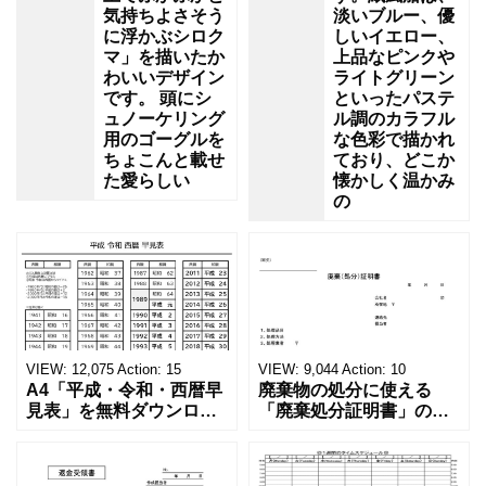
気持ちよさそう
淡いブルー、優
に浮かぶシロク
しいイエロー、
マ」を描いたか
上品なピンクや
わいいデザイン
ライトグリーン
です。 頭にシ
といったパステ
ュノーケリング
ル調のカラフル
用のゴーグルを
な色彩で描かれ
ちょこんと載せ
ており、どこか
た愛らしい
懐かしく温かみ
の
VIEW:
12,075
Action:
15
VIEW:
9,044
Action:
10
A4「平成・令和・西暦早
廃棄物の処分に使える
見表」を無料ダウンロー
「廃棄処分証明書」の無
ド！和暦⇔西暦の変換や
料テンプレート！家電メ
学歴の計算が一目でわか
ーカーの代理店、回収業
る！印刷可能な一覧表！
者へおすすめ！(Excel・