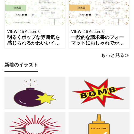
な請求書テンプレートで
タイリッシュな請求書テ
す。出演料、演奏ギャ
ンプレートです。シック
ラ、取材費請求、イベン
で洗練されたモノトーン
ト請求などの書類作成に
調のカラーは、モノクロ
ご活用ください。 表の項
印刷、FAX送信にも使え
目は現在は品目、数量、
るデザインです。 大人の
VIEW:
15
Action:
0
VIEW:
16
Action:
0
単価、金額になってい
音楽教室やプライ
明るくポップな雰囲気を
一般的な請求書のフォー
感じられるかわいいイラ
マットにおしゃれでかわ
スト入り請求書のテンプ
いいデザインが施された
レートです。弾むような
請求書のテンプレートで
もっと見る≫
音符とシャープのモチー
す。温もりのあるベージ
新着のイラスト
フが紙面いっぱいに踊
ュやゴールドのカラーリ
る、グリーン調の軽やか
ングに、音符やシャープ
で爽やかなデザインは ピ
のイラストが散りばめら
アノやリトミック、コー
れた、あたたかくシック
ラスなどの各種レッスン
な雰囲気でピアノやリト
はもちろん、野外ライ
ミック、管弦楽器など