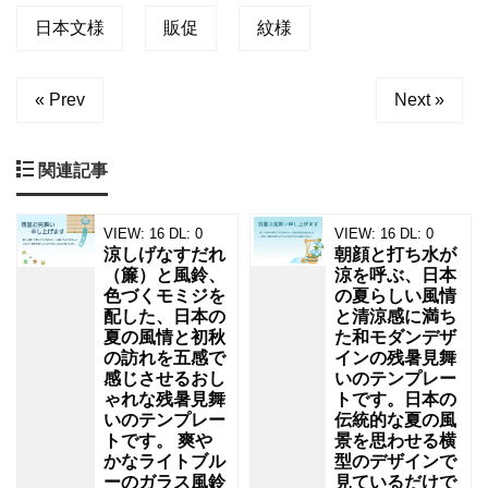
の
日本文様
販促
紋様
テ
ン
« Prev
Next »
プ
レ
関連記事
ー
ト
VIEW:
16
DL:
0
VIEW:
16
DL:
0
で
涼しげなすだれ
朝顔と打ち水が
（簾）と風鈴、
涼を呼ぶ、日本
す。
色づくモミジを
の夏らしい風情
配した、日本の
と清涼感に満ち
「七
夏の風情と初秋
た和モダンデザ
宝」、
の訪れを五感で
インの残暑見舞
感じさせるおし
いのテンプレー
「矢
ゃれな残暑見舞
トです。日本の
絣」、
いのテンプレー
伝統的な夏の風
トです。 爽や
景を思わせる横
「疋
かなライトブル
型のデザインで
ーのガラス風鈴
見ているだけで