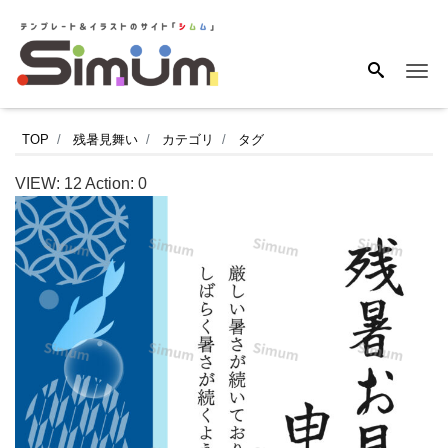
Me
日
TOP
残暑見舞い
カテゴリ
タグ
本
VIEW:
12
Action:
0
の
伝
統
的
な
文
様
を
モ