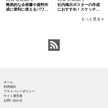
VIEW:
63
Action:
0
VIEW:
67
Action:
0
成をされたい方におす
ンが上がるテンプレ
簡易的な企画書や資料作
社内掲示ポスターの作成
成に便利に使えるパワー
におすすめ！スケッチブ
ポイントのテンプレート
ックデザインのおしゃれ
です。青の工作マットに
なパワーポイントのテン
もっと見る≫
赤いハサミ、カッター、
プレートです。グレーの
ペンのワンポイントイラ
背景でシックなデザイ
ストが入っている、おし
ン。会社の壁面や寮など
ゃれでかわいいデザイ
の掲示ポスター、お知ら
ン。 企画書や提案書の表
せ、ご案内のフォーマッ
紙として利用したり、３
トにおすすめします。 ダ
ページを使用して企画
ウンロードしてテキス
ホーム
利用規約
プライバシーポリシー
サイト運営者
お問い合わせ