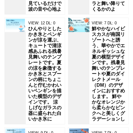
見ているだけで
ラと舞い降りて
波の音や心地よ
くるかのよ
VIEW:
12
DL:
0
VIEW:
7
DL:
0
ひんやりとした
鮮やかなハイビ
かき氷とペンギ
スカスが南国リ
ンが涼を運ぶ、
ゾートへと誘
キュートで清涼
う、華やかでエ
感あふれる残暑
ネルギッシュな
見舞いのテンプ
夏の横型デザイ
レートです。夏
ンです。残暑見
の涼を象徴する
舞いのテンプレ
かき氷とスプー
ートや夏のダイ
ンの柄にちょこ
レクトメール
んと佇むかわい
（DM）のデザ
いペンギンを描
インにおすすめ
いた横型のデザ
します。 鮮や
インです。 涼
かなオレンジか
しげなガラスの
ら柔らかなピン
器に盛られた白
クへと美しくグ
いかき氷に
ラデーションし
VIEW:
9
DL:
0
VIEW:
7
DL:
0