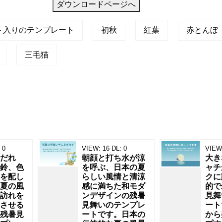
ダウンロードページへ
ト入りのテンプレート
初秋
紅葉
赤とんぼ
三毛猫
0
VIEW:
16
DL:
0
VIEW
だれ
朝顔と打ち水が涼
大き
鈴、色
を呼ぶ、日本の夏
ャチ
を配し
らしい風情と清涼
クに
夏の風
感に満ちた和モダ
的で
訪れを
ンデザインの残暑
見舞
させる
見舞いのテンプレ
ート
残暑見
ートです。日本の
から