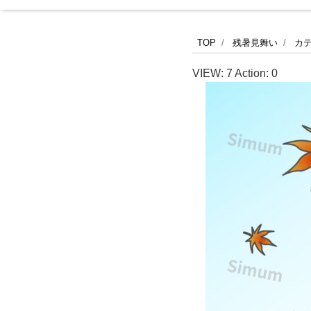
三
TOP
残暑見舞い
カ
毛
VIEW:
7
Action:
0
猫
が
赤
と
ん
ぼ