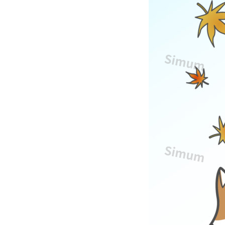
や
紅
葉
を
眺
め
な
が
ら
初