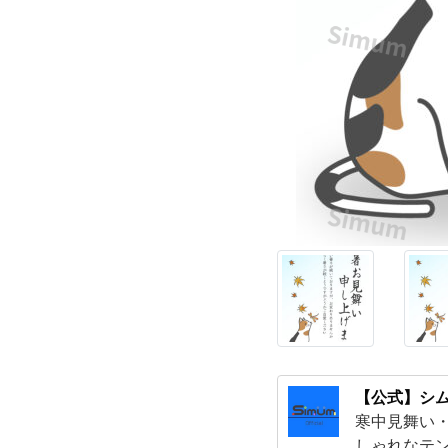
秋
を
感
じ
て
い
る
ほ
【公式】シム
っ
寒中見舞い
しゃれなテ