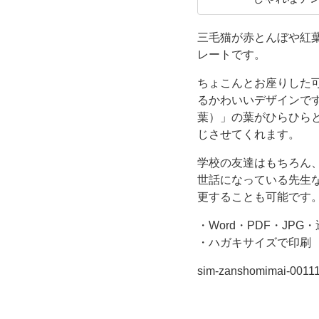
こ
人・友人・
ございます
三毛猫が赤とんぼや紅
り
レートです。
す
ちょこんとお座りした
るかわいいデザインで
る
葉）」の葉がひらひら
じさせてくれます。
デ
学校の友達はもちろん
ザ
世話になっている先生
更することも可能です
イ
・Word・PDF・JPG
・ハガキサイズで印刷
ン
sim-zanshomimai-0011
の