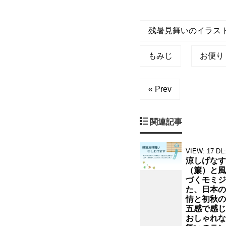
残
暑
残暑見舞いのイラス
見
もみじ
お便り
舞
« Prev
い
の
関連記事
テ
VIEW:
17
DL:
涼しげなす
ン
（簾）と風
づくモミジ
た、日本の
プ
情と初秋の
五感で感じ
レ
おしゃれな