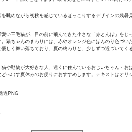
先輩・上司などに出す素材として利用する事が可能です。 多く
ので、お好きなデザインをダウンロードし利用する事が出
葉を眺めながら初秋を感じているほっこりするデザインの残暑
可愛い三毛猫が、目の前に飛んできた小さな「赤とんぼ」をじ
す。猫ちゃんのまわりには、赤やオレンジ色にほんのり色づい
と優しく舞い落ちており、夏の終わりと、少しずつ近づいてく
、猫や動物が大好きな人、遠くに住んでいるおじいちゃん・お
などへ出す夏休みのお便りにおすすめします。テキストはオリ
。
・透過PNG
1