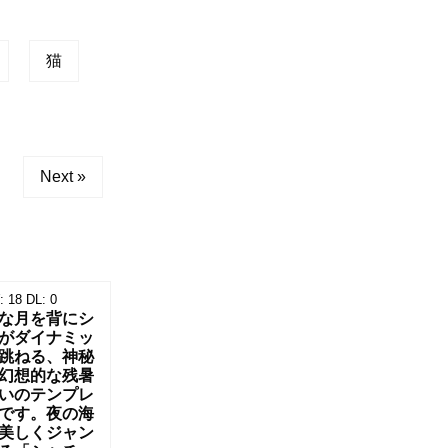
猫
Next »
:
18
DL:
0
な月を背にシ
がダイナミッ
跳ねる、神秘
幻想的な残暑
いのテンプレ
です。夜の海
美しくジャン