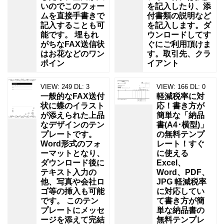
いのでこのフォー
を記入したり、添
ムを直接手書きで
付書類の説明など
記入することも可
を記入します。ダ
能です。 埋もれ
ウンロードしてす
がちなFAX送信状
ぐにご利用頂けま
はお花などのワン
す。取引先、クラ
ポイン
イアント
VIEW:
249
DL:
3
VIEW:
166
DL:
0
一般的なFAX送付
軽減税率に対
状に蝶のイラスト
応！書き方が
が添えられた上品
簡単な「納品
なデザインのテン
書(A4･横型)」
プレートです。
の無料テンプ
Word形式のフォ
レート！すぐ
ーマットとなり、
に使える
ダウンロード後に
Excel、
テキスト入力の
Word、PDF、
他、写真や会社ロ
JPG 軽減税率
ゴ等の挿入も可能
に対応してい
です。 このテン
て書き方が簡
プレートにメッセ
単な納品書の
ージを添えて完結
無料テンプレ