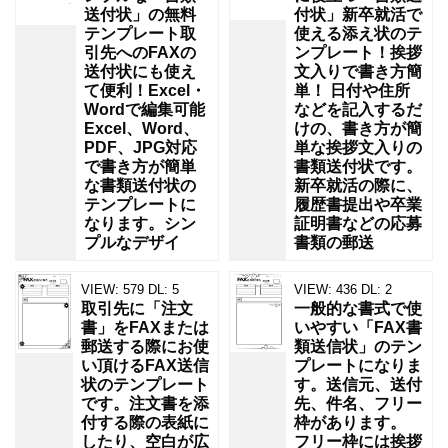
送付状」の無料
付状」新卒就活で
テンプレート取
使える添え状のテ
引先へのFAXの
ンプレート！挨拶
送付状にも使え
文入りで書き方簡
て便利！Excel・
単！ 日付や住所
Wordで編集可能
などを記入するだ
Excel、Word、
けの、書き方が簡
PDF、JPG対応
単な挨拶文入りの
で書き方が簡単
書類送付状です。
な書類送付状の
新卒就活の際に、
テンプレートに
履歴書提出や卒業
なります。シン
証明書などの応募
プルなデザイ
書類の郵送
VIEW:
579
DL:
5
VIEW:
436
DL:
2
取引先に「注文
一般的な書式で使
書」をFAXまたは
いやすい「FAX書
郵送する際にお使
類送信状」のテン
い頂けるFAX送信
プレートになりま
状のテンプレート
す。送信元、送付
です。注文書を添
先、件名、フリー
付する際の表紙に
枠があります。
したり、空白が広
フリー枠には挨拶