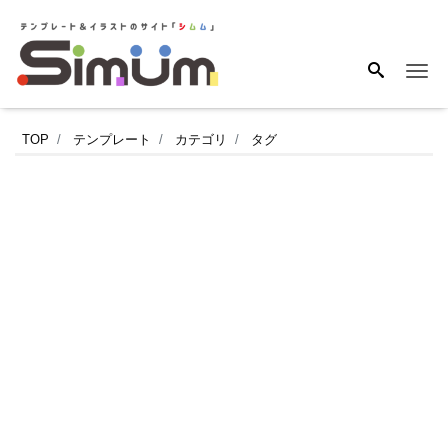
Me
草
TOP
テンプレート
カテゴリ
タグ
花
の
シ
ル
エ
ッ
ト
が
か
わ