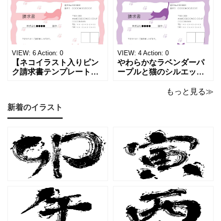
す。パステルピンクやラ
背景に、ジュエルモチー
ベンダーの色彩がやわら
フを散りばめた煌びやか
かな質感を生み出し、受
な請求書素材です。清潔
け取った相手の心をくす
感と高級感が同居するデ
ぐる特別な仕上がりとな
ザインは、クライアント
っています。 ハンドメイ
に信頼感と華やかな印象
VIEW:
6
Action:
0
VIEW:
4
Action:
0
ド雑貨、コスメブラン
を同時に届けます
【ネコイラスト入りピン
やわらかなラベンダーパ
ク請求書テンプレート
ープルと猫のシルエット
（Excel・Word）】愛ら
が優美な印象を与える、
しさと柔らかな雰囲気を
おしゃれな請求書フォー
もっと見る≫
兼ね備えた、ピンクカラ
マット（Excel・Word対
新着のイラスト
ーの猫デザイン請求書雛
応）です。上品でエレガ
形です。波打ちフレーム
ントなカラーリングは、
の中に描かれたキャット
他とは一味違う個性を演
シルエットや小さな肉球
出したいときにも活躍し
モチーフが、ビジネス文
ます。 猫カフェやトリミ
書にさりげない
ングサロン