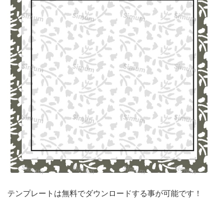
レ
ー
ト
に
な
り
ま
す。
上
品
な
デ
ザ
テンプレートは無料でダウンロードする事が可能です！
イ
ン