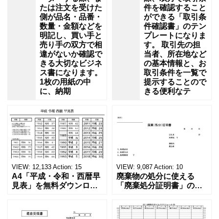
たは注文を受けた
件を確認すること
側が品名・品番・
ができる「取引条
数量・金額などを
件確認書」のテン
明記し、買い手と
プレートになりま
売り手の双方で相
す。 取引先の担
違がないか確認で
当者、所在地など
きる大切なビジネ
の基本情報と、お
ス書になります。
取引条件を一覧で
1枚の用紙の中
提示することので
に、納期
きる便利なテ
VIEW:
12,133
Action:
15
VIEW:
9,087
Action:
10
A4「平成・令和・西暦早
廃棄物の処分に使える
見表」を無料ダウンロー
「廃棄処分証明書」の無
ド！和暦⇔西暦の変換や
料テンプレート！家電メ
学歴の計算が一目でわか
ーカーの代理店、回収業
る！印刷可能な一覧表！
者へおすすめ！(Excel・