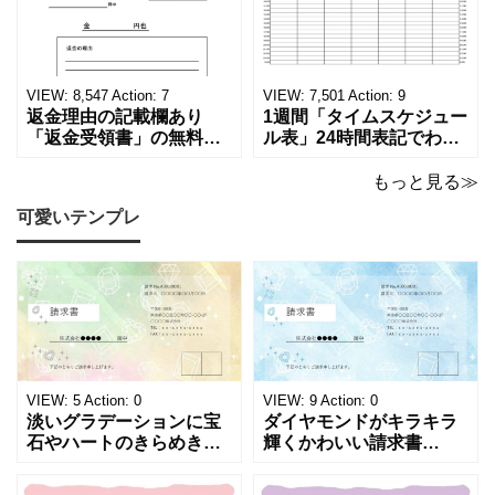
印刷可能な平成・令和・
Word・PDF)正しく廃棄
西暦早見表を無料ダウン
されたことを証明する書
ロードでご利用いただけ
類「廃棄処分証明書」の
ます。 パソコンに保存し
テンプレートです。 量販
ていただくか、A4サイズ
店や家電メーカーの代理
VIEW:
8,547
Action:
7
VIEW:
7,501
Action:
9
でコピーしてご
店、回収
返金理由の記載欄あり
1週間「タイムスケジュー
「返金受領書」の無料テ
ル表」24時間表記でわか
ンプレート！過払い･誤入
りやすい無料テンプレー
金などで使える書き方が
ト！A4横型ExcelやWord
もっと見る≫
簡単なひな形でおすす
で簡単作成できる！1週間
可愛いテンプレ
め！過払い･誤入金などが
の予定が書ける24時間表
発生した際にも使える、
記のタイムスケジュール
モノクロでシンプルな
表になります。 A4横型サ
「返金領収書」のテンプ
イズの無料テンプレート
レートとなります。 A4縦
で、Excel・Wo
型サイズで用紙に印
VIEW:
5
Action:
0
VIEW:
9
Action:
0
淡いグラデーションに宝
ダイヤモンドがキラキラ
石やハートのきらめきを
輝くかわいい請求書
重ねた、幻想的でロマン
（Excel・Word）！透明
チックな請求書雛形で
感あふれるライトブルー