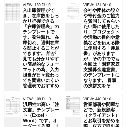
VIEW:
139
DL:
0
VIEW:
131
DL:
0
入出庫管理がで
会社や団体の設立
き、在庫数をしっ
や寄付金のご協力
かり把握できる
を賛同してもらい
「在庫管理表」の
たい際に使用した
テンプレートで
り、プロジェクト
す。発注漏れ、在
や活動の目的や意
庫切れ、過剰在庫
義などを伝える際
を防止することが
に使用する「趣意
できます。 誰が
書」があります
見ても分かりやす
が、その中ででも
い簡易的なフォー
今回は「困窮家庭
マットの為、入力
支援募金趣意書」
担当が日々変わっ
のテンプレートに
ても間違いにくい
なります。 冒頭
管理表でおすすめ
の挨拶文をそ
VIEW:
198
DL:
0
VIEW:
446
DL:
0
汎用性の高い「注
営業部署や問屋な
文書」テンプレー
どで、新規顧客
ト（Excel・
（クライアント）
Word）です。オ
とお取引を始める
ーダーする際、ま
際、双方で取引条