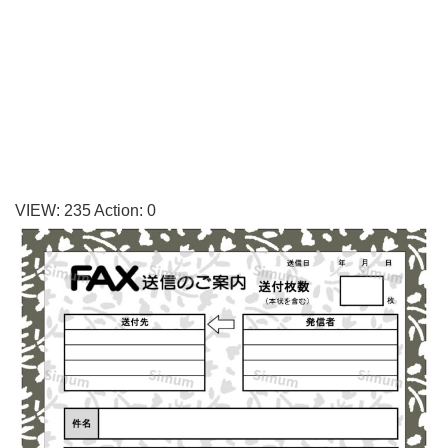
い
い
FAX
送
信
状・
書
VIEW:
235
Action:
0
類
送
付
状
の
テ
ン
プ