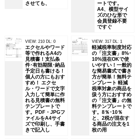
させても、
ートです。
A4、横型サイ
ズのひな形で
会員登録不要
ですぐ
VIEW:
210
DL:
0
VIEW:
317
DL:
1
エクセルやワード
軽減税率制度対応
等で作れるA4の
の「注文書」8%･
見積書！支払条
10%混在OKで使
件･有効期限･納品
いやすい！一般的
予定日も書ける！
な簡易書式で書き
個人の方にもおす
方が簡単！無料テ
すめ！ エクセ
ンプレート 軽減
ル・ワードで文字
税率対象の商品を
入力して簡単に作
扱う方におすすめ
れる見積書の無料
の「注文書」の無
テンプレートで
料テンプレートで
す。PDF・JPGフ
す。8％･10％
ァイルをA4サイ
と、2税が混在す
ズで印刷し、手書
る商品の注文を1
きで記入し
枚の用