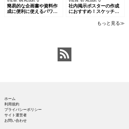
VIEW:
64
Action:
0
VIEW:
67
Action:
0
成をされたい方におす
ンが上がるテンプレ
簡易的な企画書や資料作
社内掲示ポスターの作成
成に便利に使えるパワー
におすすめ！スケッチブ
ポイントのテンプレート
ックデザインのおしゃれ
です。青の工作マットに
なパワーポイントのテン
もっと見る≫
赤いハサミ、カッター、
プレートです。グレーの
ペンのワンポイントイラ
背景でシックなデザイ
ストが入っている、おし
ン。会社の壁面や寮など
ゃれでかわいいデザイ
の掲示ポスター、お知ら
ン。 企画書や提案書の表
せ、ご案内のフォーマッ
紙として利用したり、３
トにおすすめします。 ダ
ページを使用して企画
ウンロードしてテキス
ホーム
利用規約
プライバシーポリシー
サイト運営者
お問い合わせ