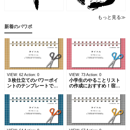
もっと見る≫
新着のパワポ
VIEW:
62
Action:
0
VIEW:
73
Action:
0
３枚仕立てのパワーポイ
小学生のやることリスト
ントのテンプレートで
の作成におすすめ！宿題
す。ハサミ、カッター、
や学校、家庭での決まり
ペンのワンポイントイラ
事をまとめたい時のフォ
ストが描かれています。
ーマットにおすすめしま
ご案内やお知らせなど簡
す。 ノートタイプのフォ
単な資料を時短で作成で
ーマットで文字入れをし
きる便利なフォーマット
やすく、壁に貼ってもか
になります。 文房具好き
わいいデザインです。お
の方、掲示ポスターを作
子さんが見てもテンショ