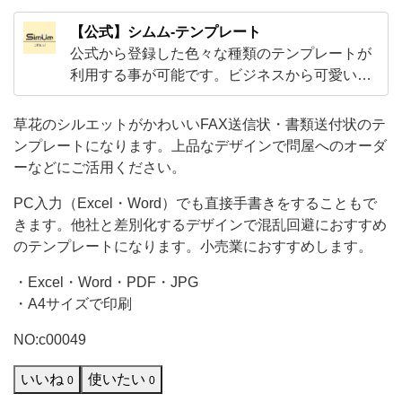
く
【公式】シムム-テンプレート
だ
公式から登録した色々な種類のテンプレートが
さ
利用する事が可能です。ビジネスから可愛いデ
ザインのテンプレートなど様々な素材がダウン
い。
ロードしご利用頂く事が可能です！Excelや
草花のシルエットがかわいいFAX送信状・書類送付状のテ
PC
Word・PDFとJPGなどA4サイズで気軽に使え
ンプレートになります。上品なデザインで問屋へのオーダ
入
る素材がメインです。
ーなどにご活用ください。
力
PC入力（Excel・Word）でも直接手書きをすることもで
（Excel・
きます。他社と差別化するデザインで混乱回避におすすめ
Wor
のテンプレートになります。小売業におすすめします。
・Excel・Word・PDF・JPG
・A4サイズで印刷
NO:c00049
いいね
使いたい
0
0