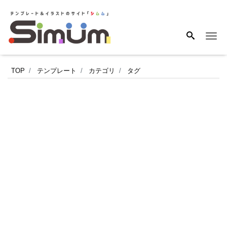
Me
春
TOP
テンプレート
カテゴリ
タグ
の
ス
イ
ー
ツ
メ
ニ
ュ
ー
を