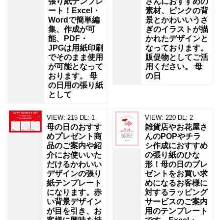
張り紙テンプレ
さんにおすすめの
ート！Excel・
素材、ピンクの背
Wordで簡単編
景とかわいいうさ
集、作成が可
ぎのイラストが描
能、PDF・
かれたデザインと
JPGは用紙印刷
なっております。
でそのまま使用
販促物としてご活
が可能となって
用ください。 母
おります。 母
の日
の日用の張り紙
として
VIEW:
215
DL:
1
VIEW:
220
DL:
2
母の日のおすす
雑貨店やお花屋さ
めプレゼント商
んのPOPやチラ
品のご案内や紹
シ作成におすすめ
介にお使いいた
の張り紙のひな
だけるかわいい
形！母の日のプレ
デザインの張り
ゼントをお買い求
紙テンプレート
めになるお客様に
になります。赤
対するラッピング
い背景デザイン
サービスのご案内
が目を引き、お
用のテンプレート