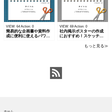
ストが描かれています。
ーマットにおすすめしま
ご案内やお知らせなど簡
す。 ノートタイプのフォ
単な資料を時短で作成で
ーマットで文字入れをし
きる便利なフォーマット
やすく、壁に貼ってもか
になります。 文房具好き
わいいデザインです。お
の方、掲示ポスターを作
子さんが見てもテンショ
VIEW:
64
Action:
0
VIEW:
69
Action:
0
成をされたい方におす
ンが上がるテンプレ
簡易的な企画書や資料作
社内掲示ポスターの作成
成に便利に使えるパワー
におすすめ！スケッチブ
ポイントのテンプレート
ックデザインのおしゃれ
です。青の工作マットに
なパワーポイントのテン
もっと見る≫
赤いハサミ、カッター、
プレートです。グレーの
ペンのワンポイントイラ
背景でシックなデザイ
ストが入っている、おし
ン。会社の壁面や寮など
ゃれでかわいいデザイ
の掲示ポスター、お知ら
ン。 企画書や提案書の表
せ、ご案内のフォーマッ
紙として利用したり、３
トにおすすめします。 ダ
ページを使用して企画
ウンロードしてテキス
ホーム