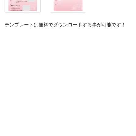
色
の
春
テンプレートは無料でダウンロードする事が可能です！
ら
し
い
デ
ザ
イ
ン
で、
春
の
訪
れ