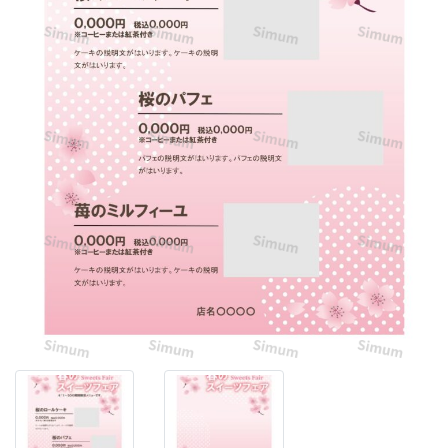
た
だ
け
る
テ
ン
プ
レ
ー
ト
で
す。
淡
い
桜