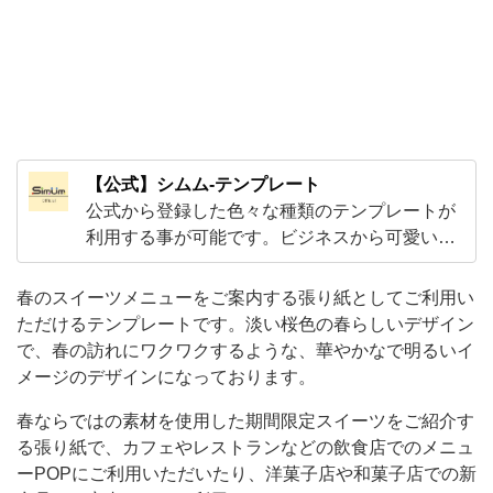
に
ワ
ク
ワ
ク
【公式】シムム-テンプレート
す
公式から登録した色々な種類のテンプレートが
る
利用する事が可能です。ビジネスから可愛いデ
よ
ザインのテンプレートなど様々な素材がダウン
う
ロードしご利用頂く事が可能です！Excelや
春のスイーツメニューをご案内する張り紙としてご利用い
Word・PDFとJPGなどA4サイズで気軽に使え
な、
ただけるテンプレートです。淡い桜色の春らしいデザイン
る素材がメインです。
で、春の訪れにワクワクするような、華やかなで明るいイ
華
メージのデザインになっております。
や
春ならではの素材を使用した期間限定スイーツをご紹介す
か
る張り紙で、カフェやレストランなどの飲食店でのメニュ
な
ーPOPにご利用いただいたり、洋菓子店や和菓子店での新