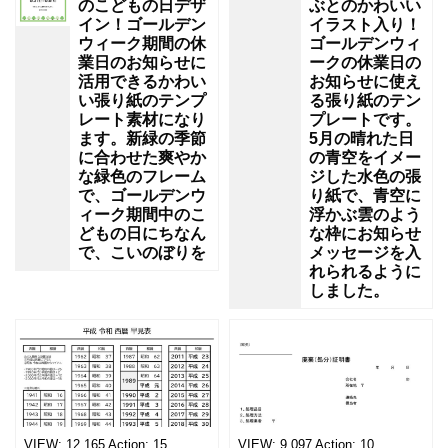
のこどもの日デザ
ぶとのかわいい
イン！ゴールデン
イラスト入り！
ウィーク期間の休
ゴールデンウィ
業日のお知らせに
ークの休業日の
活用できるかわい
お知らせに使え
い張り紙のテンプ
る張り紙のテン
レート素材になり
プレートです。
ます。新緑の季節
5月の晴れた日
に合わせた爽やか
の青空をイメー
な緑色のフレーム
ジした水色の張
で、ゴールデンウ
り紙で、青空に
ィーク期間中のこ
浮かぶ雲のよう
どもの日にちなん
な枠にお知らせ
で、こいのぼりを
メッセージを入
れられるように
しました。
VIEW:
12,165
Action:
15
VIEW:
9,097
Action:
10