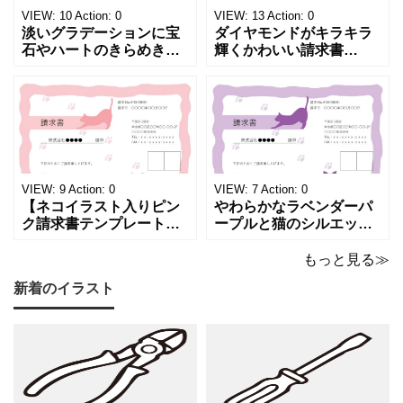
VIEW:
10
Action:
0
VIEW:
13
Action:
0
淡いグラデーションに宝
ダイヤモンドがキラキラ
石やハートのきらめきを
輝くかわいい請求書
重ねた、幻想的でロマン
（Excel・Word）！透明
チックな請求書雛形で
感あふれるライトブルー
す。パステルピンクやラ
背景に、ジュエルモチー
ベンダーの色彩がやわら
フを散りばめた煌びやか
かな質感を生み出し、受
な請求書素材です。清潔
け取った相手の心をくす
感と高級感が同居するデ
ぐる特別な仕上がりとな
ザインは、クライアント
っています。 ハンドメイ
に信頼感と華やかな印象
VIEW:
9
Action:
0
VIEW:
7
Action:
0
ド雑貨、コスメブラン
を同時に届けます
【ネコイラスト入りピン
やわらかなラベンダーパ
ク請求書テンプレート
ープルと猫のシルエット
（Excel・Word）】愛ら
が優美な印象を与える、
しさと柔らかな雰囲気を
おしゃれな請求書フォー
もっと見る≫
兼ね備えた、ピンクカラ
マット（Excel・Word対
新着のイラスト
ーの猫デザイン請求書雛
応）です。上品でエレガ
形です。波打ちフレーム
ントなカラーリングは、
の中に描かれたキャット
他とは一味違う個性を演
シルエットや小さな肉球
出したいときにも活躍し
モチーフが、ビジネス文
ます。 猫カフェやトリミ
書にさりげない
ングサロン