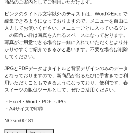
で
商品のご案内としてご利用いただけます。
明
ピンクのタイトル文字以外のテキストは、WordやExcelで
る
編集できるようになっておりますので、メニューを自由に
い
入力してお使いください。メニューごとに入っているグレ
イ
ーの四角い枠は写真を入れるスペースになっております。
写真がご用意できる場合は一緒に入れていただくとより分
メ
かりやすくご紹介できるかと思います。不要な場合は削除
ー
してください。
JPGとPDFデータはタイトルと背景デザインのみのデータ
となっておりますので、新商品が出るたびに手書きでご利
用いただくこともできるようになっており、便利です。春
スイーツの販促ツールとして、ぜひご活用ください。
・Excel・Word・PDF・JPG
・A4サイズで印刷
NO:sim00181