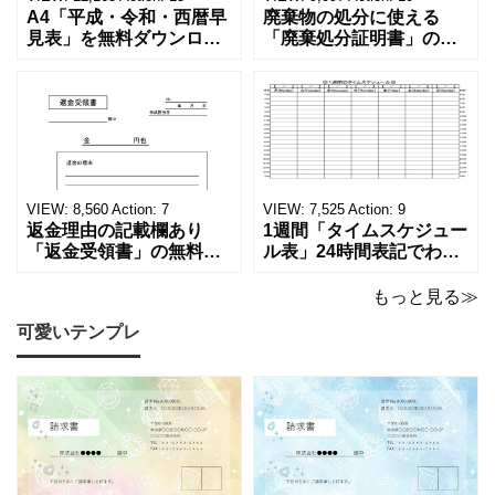
A4「平成・令和・西暦早
廃棄物の処分に使える
見表」を無料ダウンロー
「廃棄処分証明書」の無
ド！和暦⇔西暦の変換や
料テンプレート！家電メ
学歴の計算が一目でわか
ーカーの代理店、回収業
る！印刷可能な一覧表！
者へおすすめ！(Excel・
印刷可能な平成・令和・
Word・PDF)正しく廃棄
西暦早見表を無料ダウン
されたことを証明する書
ロードでご利用いただけ
類「廃棄処分証明書」の
ます。 パソコンに保存し
テンプレートです。 量販
ていただくか、A4サイズ
店や家電メーカーの代理
VIEW:
8,560
Action:
7
VIEW:
7,525
Action:
9
でコピーしてご
店、回収
返金理由の記載欄あり
1週間「タイムスケジュー
「返金受領書」の無料テ
ル表」24時間表記でわか
ンプレート！過払い･誤入
りやすい無料テンプレー
金などで使える書き方が
ト！A4横型ExcelやWord
もっと見る≫
簡単なひな形でおすす
で簡単作成できる！1週間
可愛いテンプレ
め！過払い･誤入金などが
の予定が書ける24時間表
発生した際にも使える、
記のタイムスケジュール
モノクロでシンプルな
表になります。 A4横型サ
「返金領収書」のテンプ
イズの無料テンプレート
レートとなります。 A4縦
で、Excel・Wo
型サイズで用紙に印