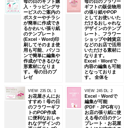
母の日のギフト購
母の日のフラワー
入・ラッピングサ
ギフトの販促物用
ービスのご案内の
の張り紙やPOP
ポスターやチラシ
としてお使いいた
が簡単に作成でき
だけるおしゃれな
るかわいい張り紙
デザインのテンプ
のテンプレート
レート、フラワー
(Excel・Word)印
ショップや雑貨店
刷してそのまま使
などのお店で活用
用も可能、パソコ
いただける素材に
ンで簡単に編集や
なります。
作成ができるひな
Excel・Wordで
形素材になりま
内容の編集も可能
す。 母の日のプ
となっておりま
レゼ
す。 全体を
VIEW:
235
DL:
1
VIEW:
245
DL:
2
お花屋さんにお
Excel・Wordで
すすめ！母の日
編集が可能
のフラワーギフ
(PDF・JPG有り)
トのPOP作成
お店の張り紙に使
に便利なおしゃ
える母の日のテン
れなデザインの
プレート・お花屋