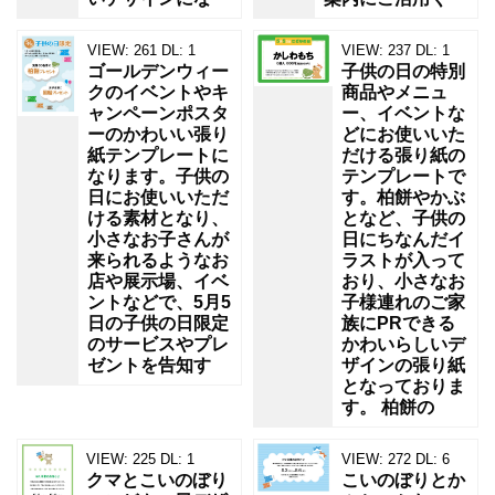
VIEW:
261
DL:
1
VIEW:
237
DL:
1
ゴールデンウィー
子供の日の特別
クのイベントやキ
商品やメニュ
ャンペーンポスタ
ー、イベントな
ーのかわいい張り
どにお使いいた
紙テンプレートに
だける張り紙の
なります。子供の
テンプレートで
日にお使いいただ
す。柏餅やかぶ
ける素材となり、
となど、子供の
小さなお子さんが
日にちなんだイ
来られるようなお
ラストが入って
店や展示場、イベ
おり、小さなお
ントなどで、5月5
子様連れのご家
日の子供の日限定
族にPRできる
のサービスやプレ
かわいらしいデ
ゼントを告知す
ザインの張り紙
となっておりま
す。 柏餅の
VIEW:
225
DL:
1
VIEW:
272
DL:
6
クマとこいのぼり
こいのぼりとか