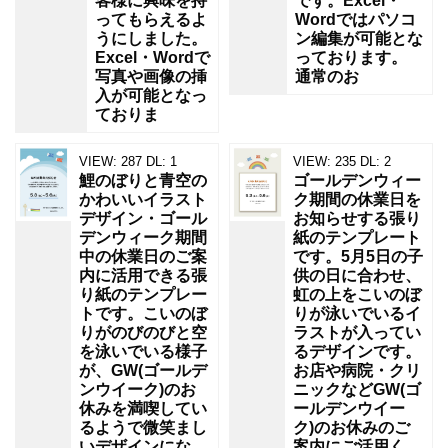
客様に興味を持
です。Excel・
ってもらえるよ
Wordではパソコ
うにしました。
ン編集が可能とな
Excel・Wordで
っております。
写真や画像の挿
通常のお
入が可能となっ
ておりま
VIEW:
287
DL:
1
VIEW:
235
DL:
2
鯉のぼりと青空の
ゴールデンウィー
かわいいイラスト
ク期間の休業日を
デザイン・ゴール
お知らせする張り
デンウィーク期間
紙のテンプレート
中の休業日のご案
です。5月5日の子
内に活用できる張
供の日に合わせ、
り紙のテンプレー
虹の上をこいのぼ
トです。こいのぼ
りが泳いでいるイ
りがのびのびと空
ラストが入ってい
を泳いでいる様子
るデザインです。
が、GW(ゴールデ
お店や病院・クリ
ンウイーク)のお
ニックなどGW(ゴ
休みを満喫してい
ールデンウイー
るようで微笑まし
ク)のお休みのご
いデザインにな
案内にご活用く