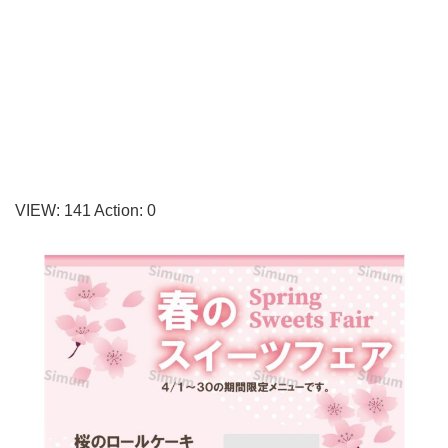
ご
案
内
す
る
張
り
VIEW:
141
Action:
0
紙
と
し
て
ご
利
用
い