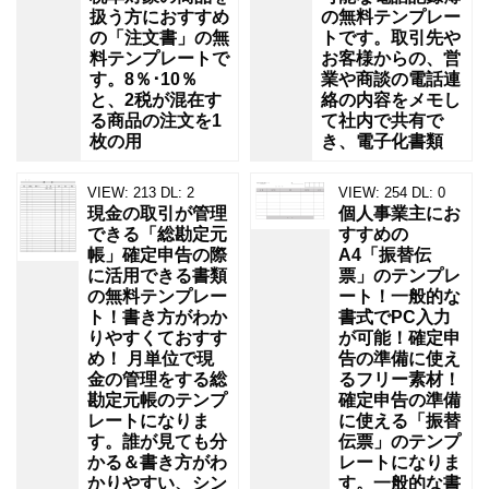
扱う方におすすめ
の無料テンプレー
の「注文書」の無
トです。取引先や
料テンプレートで
お客様からの、営
す。8％･10％
業や商談の電話連
と、2税が混在す
絡の内容をメモし
る商品の注文を1
て社内で共有で
枚の用
き、電子化書類
VIEW:
213
DL:
2
VIEW:
254
DL:
0
現金の取引が管理
個人事業主にお
できる「総勘定元
すすめの
帳」確定申告の際
A4「振替伝
に活用できる書類
票」のテンプレ
の無料テンプレー
ート！一般的な
ト！書き方がわか
書式でPC入力
りやすくておすす
が可能！確定申
め！ 月単位で現
告の準備に使え
金の管理をする総
るフリー素材！
勘定元帳のテンプ
確定申告の準備
レートになりま
に使える「振替
す。誰が見ても分
伝票」のテンプ
かる＆書き方がわ
レートになりま
かりやすい、シン
す。一般的な書