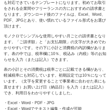
ン
も対応できているテンプレートになります。初めてお取引
で、
をされる企業間やフリーランスの方におすすめの請求書と
書
なります。ダウンロード後のファイルは、Excel、Word、
PDF、JPGとあり、使い慣れているファイル形式をお選び
き
頂けます。
モノクロでシンプルな使用しやすい月ごとの請求書となり
ます。「ご請求額」と「お支払期限」の文字が大きめでわ
かりやすいです。その下に小計と消費税の内訳欄がありま
す。表の中では、税率欄に10％、税込み（内税）等のお知
らせを入力（または記入）できます。
表の小計とその消費税は税率ごとに記載できる欄があり、
軽減税率にも対応しています。初期設定では10％になって
います。（文字を変更することで事業者に合わせた表にも
直せます）お買い上げ日（納品日）を入力（または記入）
でき、利用日をわかりやすくしました。
・Excel・Word・PDF・JPG
・Excel・Wordでテキスト編集・作成が可能