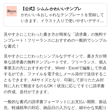
に
【公式】シムム-かわいいテンプレ
こ
かわいい＆おしゃれなテンプレートを登録して
だ
いきます。イラスト入りで使いやすいデザイン
から、ExcelやWordで編集出来る子供から大人
わ
まで使えるテンプレやビジネスで使えるかわい
見やすさにこだわった書き方が簡単な「請求書」の無料テ
っ
いテンプレートをご用意！
ンプレート！フリーランスにおすすめの一般的でシンプル
た
な書式！
シ
見やすさにこだわったシンプルなデザインで、書き方が簡
ン
単な請求書の無料テンプレートです。フリーランス、個人
プ
事業主の方におすすめです。Word・Excelで編集して作成
ル
するができ、ファイルを電子化しメール添付で送信するこ
な
ともできます。A4サイズとなり、印刷して折りたたみ封
筒に入れて郵送するのもOK！状況に応じてすぐに請求書
デ
の作成、送付ができます。
ザ
一般的な書式の請求書フォーマットにお支払い期限、振込
イ
先、軽減税率の対応、納品日の入力など、細やかな気配り