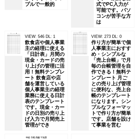
プルで一般的
式でPC入力が
可能です。パソ
コンが苦手な方
は
VIEW:
546
DL:
1
VIEW:
273
DL:
0
飲食店や個人事業
作り方が簡単で個
主の経理に使える
人事業主におすす
「日計表」月間の
め・シンプルな
現金・カードの売
「売上台帳」で月
り上げの管理に活
毎の台帳管理を自
用！無料テンプレ
作できる！無料テ
ート 飲食店や店
ンプレート 月ご
舗を運営している
との売り上げ管理
個人事業主の経理
に便利な、売上台
業務に使える日計
帳のテンプレート
表のテンプレート
になります。シン
です。現金・カー
プルなフォーマッ
ドの日別の売り上
トで作り方が簡単
げ入力で月間売上
です。店舗を設け
管理ができ
て事業を営む