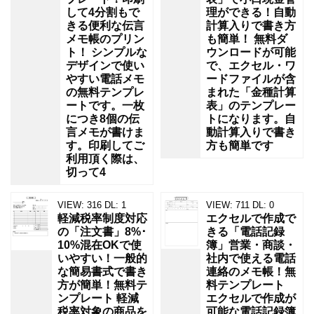
して4分割もで
理ができる！自動
きる便利な伝言
計算入りで書き方
メモ帳のプリン
も簡単！ 無料ダ
ト！ シンプルな
ウンロードが可能
デザインで使い
で、エクセル・ワ
やすい電話メモ
ードファイルが含
の無料テンプレ
まれた「金種計算
ートです。一枚
表」のテンプレー
につき8個の伝
トになります。自
言メモが書けま
動計算入りで書き
す。印刷してご
方も簡単です
利用頂く際は、
切って4
VIEW:
316
DL:
1
VIEW:
711
DL:
0
軽減税率制度対応
エクセルで作成で
の「注文書」8%･
きる「電話記録
10%混在OKで使
簿」営業・商談・
いやすい！一般的
社内で使える電話
な簡易書式で書き
連絡のメモ帳！無
方が簡単！無料テ
料テンプレート
ンプレート 軽減
エクセルで作成が
税率対象の商品を
可能な電話記録簿