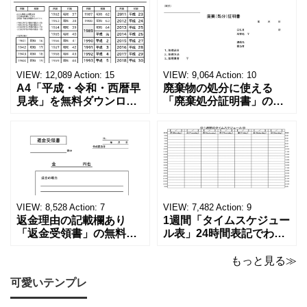
VIEW:
12,089
Action:
15
VIEW:
9,064
Action:
10
A4「平成・令和・西暦早
廃棄物の処分に使える
見表」を無料ダウンロー
「廃棄処分証明書」の無
ド！和暦⇔西暦の変換や
料テンプレート！家電メ
学歴の計算が一目でわか
ーカーの代理店、回収業
る！印刷可能な一覧表！
者へおすすめ！(Excel・
印刷可能な平成・令和・
Word・PDF)正しく廃棄
西暦早見表を無料ダウン
されたことを証明する書
ロードでご利用いただけ
類「廃棄処分証明書」の
ます。 パソコンに保存し
テンプレートです。 量販
ていただくか、A4サイズ
店や家電メーカーの代理
VIEW:
8,528
Action:
7
VIEW:
7,482
Action:
9
でコピーしてご
店、回収
返金理由の記載欄あり
1週間「タイムスケジュー
「返金受領書」の無料テ
ル表」24時間表記でわか
ンプレート！過払い･誤入
りやすい無料テンプレー
金などで使える書き方が
ト！A4横型ExcelやWord
もっと見る≫
簡単なひな形でおすす
で簡単作成できる！1週間
可愛いテンプレ
め！過払い･誤入金などが
の予定が書ける24時間表
発生した際にも使える、
記のタイムスケジュール