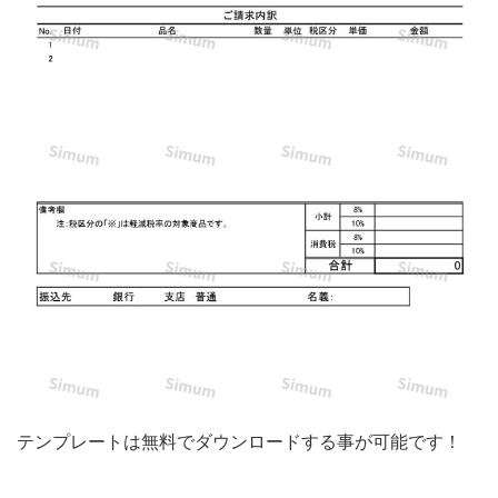
レ
ー
ト！
フ
リ
ー
ラ
ン
ス
に
お
す
す
テンプレートは無料でダウンロードする事が可能です！
め
の