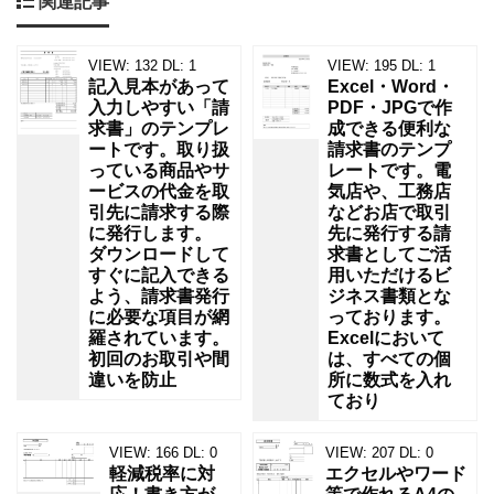
関連記事
VIEW:
132
DL:
1
VIEW:
195
DL:
1
記入見本があって
Excel・Word・
入力しやすい「請
PDF・JPGで作
求書」のテンプレ
成できる便利な
ートです。取り扱
請求書のテンプ
っている商品やサ
レートです。電
ービスの代金を取
気店や、工務店
引先に請求する際
などお店で取引
に発行します。
先に発行する請
ダウンロードして
求書としてご活
すぐに記入できる
用いただけるビ
よう、請求書発行
ジネス書類とな
に必要な項目が網
っております。
羅されています。
Excelにおいて
初回のお取引や間
は、すべての個
違いを防止
所に数式を入れ
ており
VIEW:
166
DL:
0
VIEW:
207
DL:
0
軽減税率に対
エクセルやワード