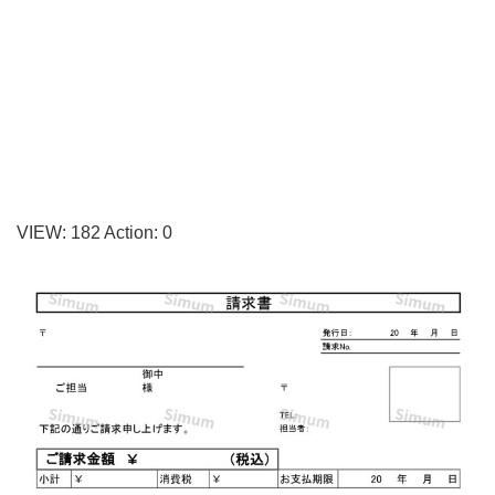
き
方
が
簡
単
な
「請
VIEW:
182
Action:
0
求
書」
の
無
料
テ
ン
プ