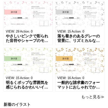
モノクロでシンプルな
表になります。 A4横型サ
「返金領収書」のテンプ
イズの無料テンプレート
レートとなります。 A4縦
で、Excel・Wo
型サイズで用紙に印
VIEW:
29
Action:
0
VIEW:
15
Action:
0
やさしいピンクで彩られ
落ち着きのあるグレーの
た音符やシャープのモチ
背景に、リズミカルな音
ーフが画面いっぱいに広
符やシャープのイラスト
がる、キュートで華やか
が浮かぶ、シンプルでス
な請求書テンプレートで
タイリッシュな請求書テ
す。出演料、演奏ギャ
ンプレートです。シック
ラ、取材費請求、イベン
で洗練されたモノトーン
ト請求などの書類作成に
調のカラーは、モノクロ
ご活用ください。 表の項
印刷、FAX送信にも使え
目は現在は品目、数量、
るデザインです。 大人の
VIEW:
15
Action:
0
VIEW:
16
Action:
0
単価、金額になってい
音楽教室やプライ
明るくポップな雰囲気を
一般的な請求書のフォー
感じられるかわいいイラ
マットにおしゃれでかわ
スト入り請求書のテンプ
いいデザインが施された
レートです。弾むような
請求書のテンプレートで
もっと見る≫
音符とシャープのモチー
す。温もりのあるベージ
新着のイラスト
フが紙面いっぱいに踊
ュやゴールドのカラーリ