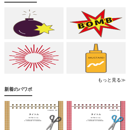
る、グリーン調の軽やか
ングに、音符やシャープ
で爽やかなデザインは ピ
のイラストが散りばめら
アノやリトミック、コー
れた、あたたかくシック
ラスなどの各種レッスン
な雰囲気でピアノやリト
はもちろん、野外ライ
ミック、管弦楽器など
もっと見る≫
新着のパワポ