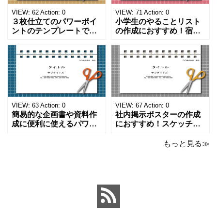
VIEW:
62
Action:
0
VIEW:
71
Action:
0
３枚仕立てのパワーポイ
小学生のやることリスト
ントのテンプレートで
の作成におすすめ！宿題
す。ハサミ、カッター、
や学校、家庭での決まり
ペンのワンポイントイラ
事をまとめたい時のフォ
ストが描かれています。
ーマットにおすすめしま
ご案内やお知らせなど簡
す。 ノートタイプのフォ
単な資料を時短で作成で
ーマットで文字入れをし
きる便利なフォーマット
やすく、壁に貼ってもか
になります。 文房具好き
わいいデザインです。お
の方、掲示ポスターを作
子さんが見てもテンショ
VIEW:
63
Action:
0
VIEW:
67
Action:
0
成をされたい方におす
ンが上がるテンプレ
簡易的な企画書や資料作
社内掲示ポスターの作成
成に便利に使えるパワー
におすすめ！スケッチブ
ポイントのテンプレート
ックデザインのおしゃれ
です。青の工作マットに
なパワーポイントのテン
もっと見る≫
赤いハサミ、カッター、
プレートです。グレーの
ペンのワンポイントイラ
背景でシックなデザイ
ストが入っている、おし
ン。会社の壁面や寮など
ゃれでかわいいデザイ
の掲示ポスター、お知ら
ン。 企画書や提案書の表
せ、ご案内のフォーマッ
紙として利用したり、３
トにおすすめします。 ダ
ページを使用して企画
ウンロードしてテキス