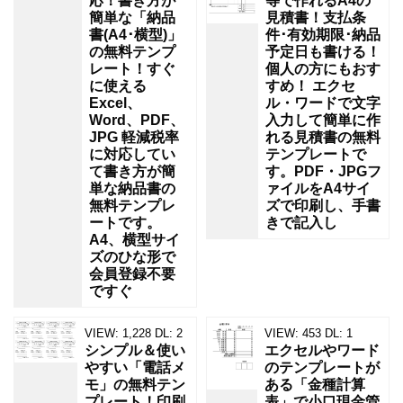
応！書き方が
等で作れるA4の
簡単な「納品
見積書！支払条
書(A4･横型)」
件･有効期限･納品
の無料テンプ
予定日も書ける！
レート！すぐ
個人の方にもおす
に使える
すめ！ エクセ
Excel、
ル・ワードで文字
Word、PDF、
入力して簡単に作
JPG 軽減税率
れる見積書の無料
に対応してい
テンプレートで
て書き方が簡
す。PDF・JPGフ
単な納品書の
ァイルをA4サイ
無料テンプレ
ズで印刷し、手書
ートです。
きで記入し
A4、横型サイ
ズのひな形で
会員登録不要
ですぐ
VIEW:
1,228
DL:
2
VIEW:
453
DL:
1
シンプル＆使い
エクセルやワード
やすい「電話メ
のテンプレートが
モ」の無料テン
ある「金種計算
プレート！印刷
表」で小口現金管