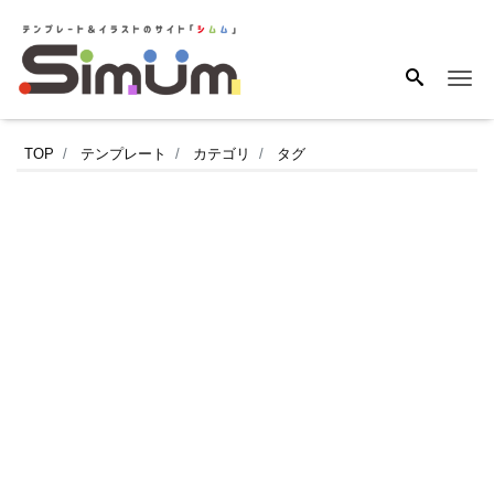
Me
見
TOP
テンプレート
カテゴリ
タグ
や
す
さ
に
こ
だ
わ
っ
た
書