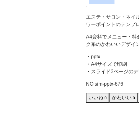
の
作成な
エステ・サロン・ネイ
販
ワーポイントのテンプ
促
A4資料でメニュー・
ク系のかわいいデザイ
資
・pptx
料
・A4サイズで印刷
・スライド3ページのデ
に
NO:sim-pptx-676
便
いいね
かわいい
0
0
利
に