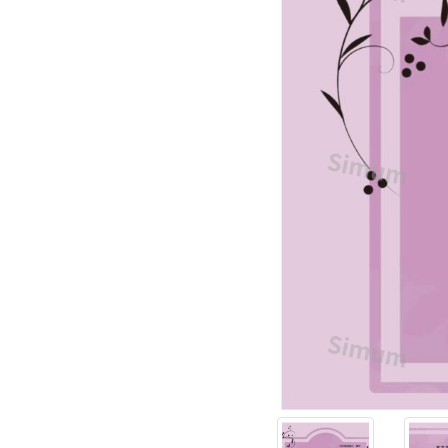
ル・
ま
つ
げ・
美
容
院・
セ
ラ
ピ