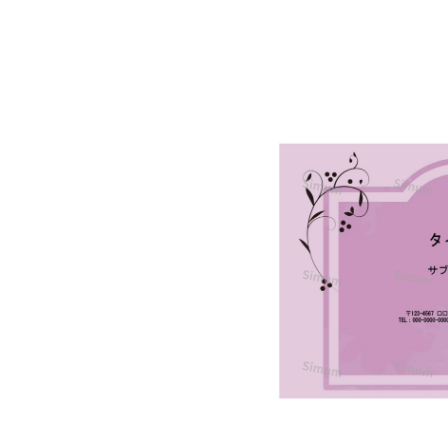
使
え
る
パ
ワ
ー
ポ
イ
ン
ト