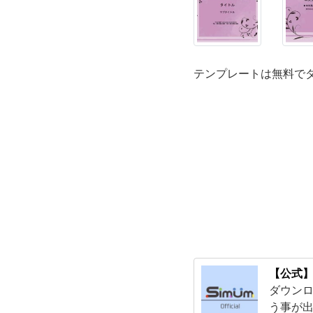
ー
な
テンプレートは無料で
ど
女
性
向
け
店
【公式】
舗
ダウンロ
う事が