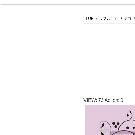
エ
TOP
パワポ
カテゴ
ス
テ・
サ
ロ
ン・
VIEW:
73
Action:
0
ネ
イ