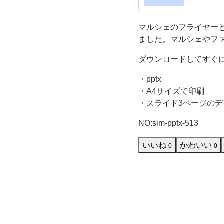
グ
作成な
マルシェのフライヤー
リ
ました。マルシェやフ
ー
ダウンロードしてすぐ
ン
・pptx
・A4サイズで印刷
の
・スライド3ページのデ
NO:sim-pptx-513
背
いいね
かわいい
0
0
景
に
い