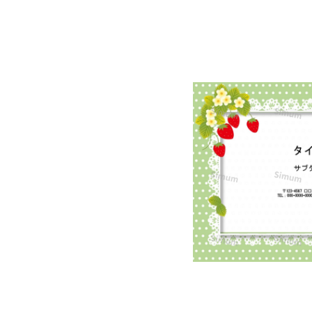
ち
ご
を
可
愛
く
添
え
ま
し