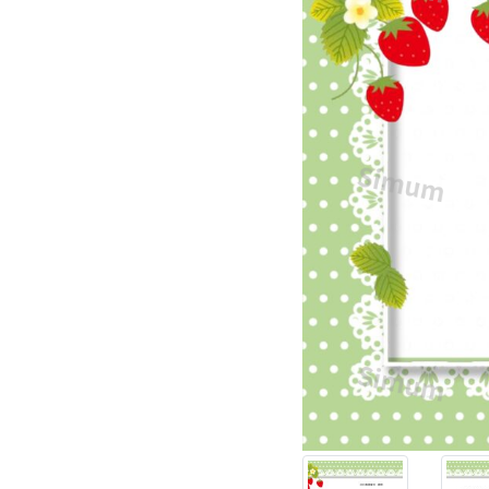
ヤ
ー
と
し
て
い
か
が
で
し