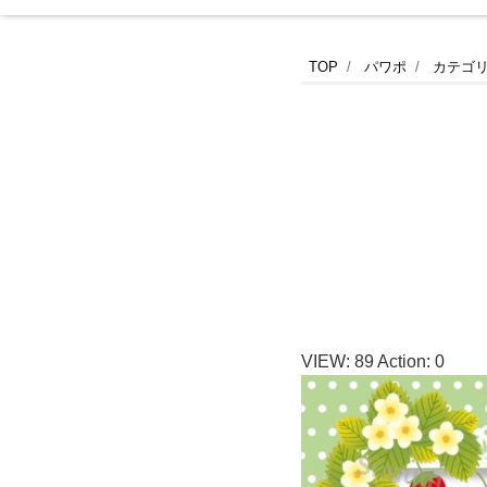
マ
TOP
パワポ
カテゴ
ル
シ
ェ
の
フ
VIEW:
89
Action:
0
ラ
イ