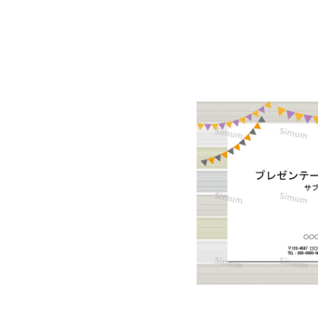
本
文
用
と
デ
ザ
イ
ン
が
統