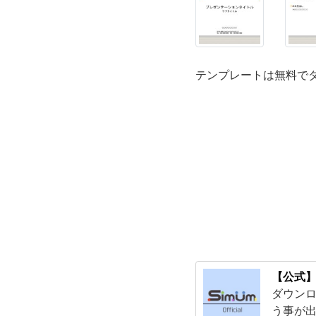
す
す
テンプレートは無料で
め
の
パ
ワ
ポ
素
【公式】
材
ダウンロ
う事が