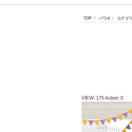
小
TOP
パワポ
カテゴ
学
校
の
PTA
広
VIEW:
175
Action:
0
報
誌