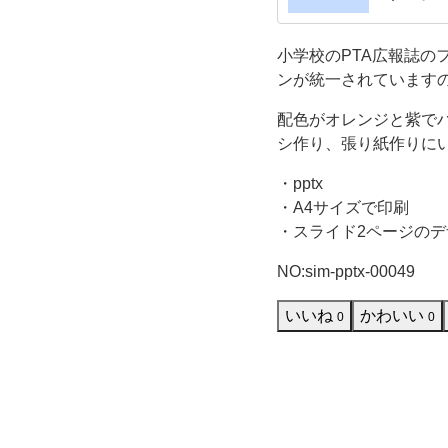
で
作成な
小学校のPTA広報誌
す。
ンが統一されています
表
配色がオレンジと紫で
シ作り、張り紙作りに
紙
・pptx
デ
・A4サイズで印刷
・スライド2ページのデ
ザ
NO:sim-pptx-00049
イ
いいね
かわいい
0
0
ン
と