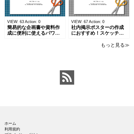
単な資料を時短で作成で
ーマットで文字入れをし
きる便利なフォーマット
やすく、壁に貼ってもか
になります。 文房具好き
わいいデザインです。お
の方、掲示ポスターを作
子さんが見てもテンショ
VIEW:
63
Action:
0
VIEW:
67
Action:
0
成をされたい方におす
ンが上がるテンプレ
簡易的な企画書や資料作
社内掲示ポスターの作成
成に便利に使えるパワー
におすすめ！スケッチブ
ポイントのテンプレート
ックデザインのおしゃれ
です。青の工作マットに
なパワーポイントのテン
もっと見る≫
赤いハサミ、カッター、
プレートです。グレーの
ペンのワンポイントイラ
背景でシックなデザイ
ストが入っている、おし
ン。会社の壁面や寮など
ゃれでかわいいデザイ
の掲示ポスター、お知ら
ン。 企画書や提案書の表
せ、ご案内のフォーマッ
紙として利用したり、３
トにおすすめします。 ダ
ページを使用して企画
ウンロードしてテキス
ホーム
利用規約