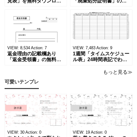
見表」を無料ダウンロー
「廃棄処分証明書」の無
ス
ド！和暦⇔西暦の変換や
料テンプレート！家電メ
学歴の計算が一目でわか
ーカーの代理店、回収業
ト
る！印刷可能な一覧表！
者へおすすめ！(Excel・
印刷可能な平成・令和・
Word・PDF)正しく廃棄
を
西暦早見表を無料ダウン
されたことを証明する書
行
ロードでご利用いただけ
類「廃棄処分証明書」の
ます。 パソコンに保存し
テンプレートです。 量販
う
ていただくか、A4サイズ
店や家電メーカーの代理
VIEW:
8,534
Action:
7
VIEW:
7,483
Action:
9
事
でコピーしてご
店、回収
返金理由の記載欄あり
1週間「タイムスケジュー
「返金受領書」の無料テ
ル表」24時間表記でわか
で、
ンプレート！過払い･誤入
りやすい無料テンプレー
ポ
金などで使える書き方が
ト！A4横型ExcelやWord
もっと見る≫
簡単なひな形でおすす
で簡単作成できる！1週間
イ
可愛いテンプレ
め！過払い･誤入金などが
の予定が書ける24時間表
発生した際にも使える、
記のタイムスケジュール
ン
モノクロでシンプルな
表になります。 A4横型サ
ト
「返金領収書」のテンプ
イズの無料テンプレート
レートとなります。 A4縦
で、Excel・Wo
を
型サイズで用紙に印
獲
得
VIEW:
30
Action:
0
VIEW:
19
Action:
0
す