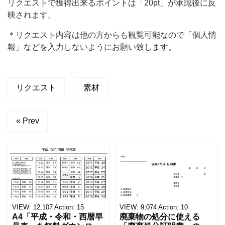
リクエストで獲得出来るポイントは「20pt」が承認後に反
投
映されます。
稿
＊リクエスト内容は他の方からも観覧可能なので「個人情
す
報」などを入力しないようにお願い致します。
る
確
率
リクエスト
素材
が
上
« Prev
が
り
ま
す。
リ
ク
VIEW:
12,107
Action:
15
VIEW:
9,074
Action:
10
A4「平成・令和・西暦早
廃棄物の処分に使える
エ