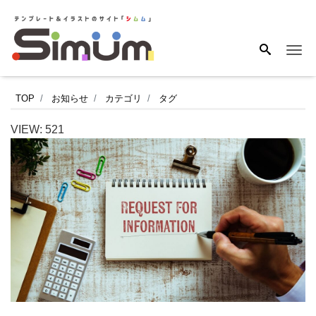
Me
欲
TOP
お知らせ
カテゴリ
タグ
し
VIEW:
521
い
素
材
の
リ
ク
エ
ス
ト