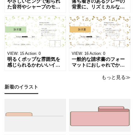
やさしいピンクで彩られ
落ち着きのあるグレーの
る
た音符やシャープのモチ
背景に、リズミカルな音
ーフが画面いっぱいに広
符やシャープのイラスト
事
がる、キュートで華やか
が浮かぶ、シンプルでス
な請求書テンプレートで
タイリッシュな請求書テ
も
す。出演料、演奏ギャ
ンプレートです。シック
可
ラ、取材費請求、イベン
で洗練されたモノトーン
ト請求などの書類作成に
調のカラーは、モノクロ
能
ご活用ください。 表の項
印刷、FAX送信にも使え
で
目は現在は品目、数量、
るデザインです。 大人の
VIEW:
15
Action:
0
VIEW:
16
Action:
0
単価、金額になってい
音楽教室やプライ
明るくポップな雰囲気を
一般的な請求書のフォー
す。
感じられるかわいいイラ
マットにおしゃれでかわ
欲
スト入り請求書のテンプ
いいデザインが施された
レートです。弾むような
請求書のテンプレートで
もっと見る≫
し
音符とシャープのモチー
す。温もりのあるベージ
新着のイラスト
フが紙面いっぱいに踊
ュやゴールドのカラーリ
い
る、グリーン調の軽やか
ングに、音符やシャープ
素
で爽やかなデザインは ピ
のイラストが散りばめら
アノやリトミック、コー
れた、あたたかくシック
材
ラスなどの各種レッスン
な雰囲気でピアノやリト
が
はもちろん、野外ライ
ミック、管弦楽器など
ご