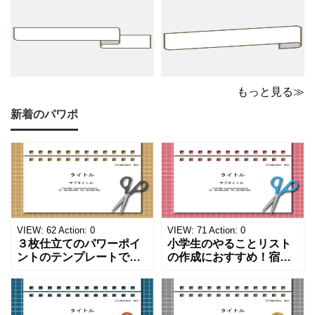
ざ
い
ま
し
た
もっと見る≫
ら
新着のパワポ
VIEW:
62
Action:
0
VIEW:
71
Action:
0
３枚仕立てのパワーポイ
小学生のやることリスト
ントのテンプレートで
の作成におすすめ！宿題
す。ハサミ、カッター、
や学校、家庭での決まり
ペンのワンポイントイラ
事をまとめたい時のフォ
ストが描かれています。
ーマットにおすすめしま
ご案内やお知らせなど簡
す。 ノートタイプのフォ