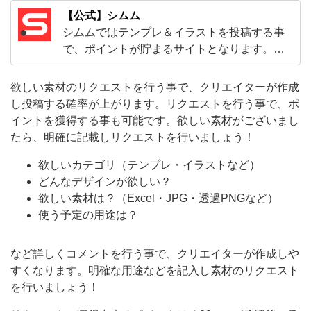
を
【公式】シムム
シムムではテンプレ＆イラストを投稿する事
行
で、ポイントが貯まるサイトとなります。
う
色々なイラストからダウンロードし利用する
事
事も可能です！色々な用途で利用する事が可
欲しい素材のリクエストを行う事で、クリエイターが作成
で、
能です！
し投稿する確率が上がります。リクエストを行う事で、ポ
ク
イントを獲得する事も可能です。欲しい素材がございまし
リ
たら、明確に記載しリクエストを行いましょう！
エ
欲しいカテゴリ（テンプレ・イラストなど）
イ
どんなデザインが欲しい？
欲しい素材は？（Excel・JPG・透過PNGなど）
タ
使う予定の用途は？
ー
が
など詳しくコメントを行う事で、クリエイターが作成しや
作
すくなります。明確な用途などを記入し素材のリクエスト
成
を行いましょう！
し