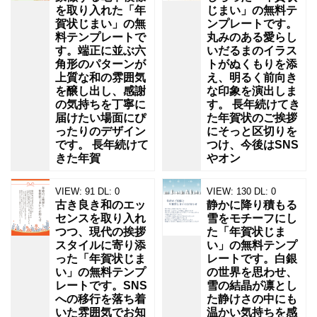
例
を取り入れた「年
じまい」の無料テ
文
賀状じまい」の無
ンプレートです。
料テンプレートで
丸みのある愛らし
が
す。端正に並ぶ六
いだるまのイラス
入
角形のパターンが
トがぬくもりを添
上質な和の雰囲気
え、明るく前向き
っ
を醸し出し、感謝
な印象を演出しま
の気持ちを丁寧に
す。 長年続けてき
届けたい場面にぴ
た年賀状のご挨拶
ったりのデザイン
にそっと区切りを
です。 長年続けて
つけ、今後はSNS
きた年賀
やオン
VIEW:
91
DL:
0
VIEW:
130
DL:
0
古き良き和のエッ
静かに降り積もる
センスを取り入れ
雪をモチーフにし
つつ、現代の挨拶
た「年賀状じま
スタイルに寄り添
い」の無料テンプ
った「年賀状じま
レートです。白銀
い」の無料テンプ
の世界を思わせ、
レートです。SNS
雪の結晶が凛とし
への移行を落ち着
た静けさの中にも
いた雰囲気でお知
温かい気持ちを感