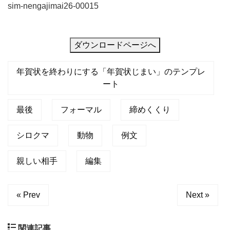
sim-nengajimai26-00015
い
い
シ
ダウンロードページへ
ロ
年賀状を終わりにする「年賀状じまい」のテンプレ
ク
ート
マ
の
最後
フォーマル
締めくくり
イ
ラ
シロクマ
動物
例文
ス
親しい相手
編集
ト
が
« Prev
Next »
印
象
的
関連記事