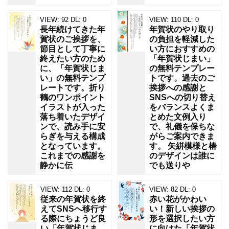
VIEW:
92
DL:
0
VIEW:
110
DL:
0
長年続けてきた年
年賀状のやり取り
賀状のご挨拶を、
の負担を軽減した
節目として丁寧に
い方におすすめの
終えたい方のため
「年賀状じまい」
に、「年賀状じま
の無料テンプレー
い」の無料テンプ
トです。過去のご
レートです。折り
挨拶への感謝と
鶴のワンポイント
SNSへの切り替え
イラストが入った
をバランスよくま
落ち着いたデザイ
とめた文例入り
ンで、読み手に安
で、礼儀を保ちな
らぎを与える構成
がらご案内できま
となっています。
す。 矢絣模様と椿
これまでの感謝を
のデザインは誰に
静かに伝
でも送りや
VIEW:
112
DL:
0
VIEW:
82
DL:
0
従来の年賀状を終
赤い花がかわい
えてSNSへ移行す
い！新しい挨拶の
る際にちょうど良
形を選択したい方
い「年賀状じま
に向けた「年賀状