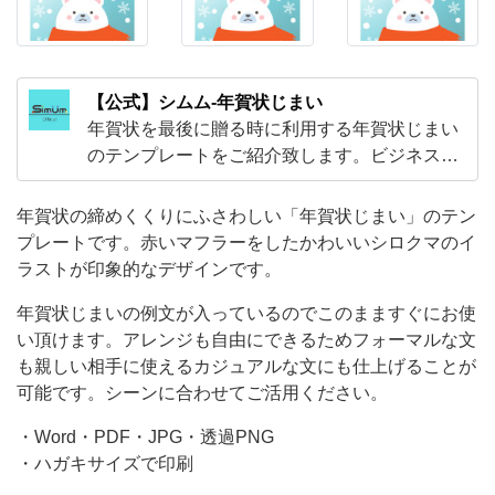
ー
ト
で
【公式】シムム-年賀状じまい
す。
年賀状を最後に贈る時に利用する年賀状じまい
赤
のテンプレートをご紹介致します。ビジネスか
ら友人や知人、お世話になった人に送る時に利
い
用出来る年賀状じまいのシンプル＆おしゃれな
年賀状の締めくくりにふさわしい「年賀状じまい」のテン
マ
デザインが無料でダウンロードし利用する事が
プレートです。赤いマフラーをしたかわいいシロクマのイ
フ
可能です。
ラストが印象的なデザインです。
ラ
年賀状じまいの例文が入っているのでこのまますぐにお使
ー
い頂けます。アレンジも自由にできるためフォーマルな文
を
も親しい相手に使えるカジュアルな文にも仕上げることが
し
可能です。シーンに合わせてご活用ください。
た
・Word・PDF・JPG・透過PNG
か
・ハガキサイズで印刷
わ