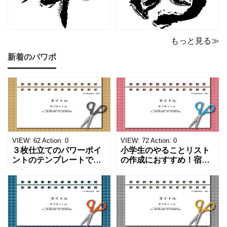
もっと見る≫
新着のパワポ
VIEW:
62
Action:
0
VIEW:
72
Action:
0
３枚仕立てのパワーポイ
小学生のやることリスト
ントのテンプレートで
の作成におすすめ！宿題
す。ハサミ、カッター、
や学校、家庭での決まり
ペンのワンポイントイラ
事をまとめたい時のフォ
ストが描かれています。
ーマットにおすすめしま
ご案内やお知らせなど簡
す。 ノートタイプのフォ
単な資料を時短で作成で
ーマットで文字入れをし
きる便利なフォーマット
やすく、壁に貼ってもか