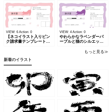
チックな請求書雛形で
感あふれるライトブルー
す。パステルピンクやラ
背景に、ジュエルモチー
ベンダーの色彩がやわら
フを散りばめた煌びやか
かな質感を生み出し、受
な請求書素材です。清潔
け取った相手の心をくす
感と高級感が同居するデ
ぐる特別な仕上がりとな
ザインは、クライアント
っています。 ハンドメイ
に信頼感と華やかな印象
VIEW:
6
Action:
0
VIEW:
4
Action:
0
ド雑貨、コスメブラン
を同時に届けます
【ネコイラスト入りピン
やわらかなラベンダーパ
ク請求書テンプレート
ープルと猫のシルエット
（Excel・Word）】愛ら
が優美な印象を与える、
しさと柔らかな雰囲気を
おしゃれな請求書フォー
もっと見る≫
兼ね備えた、ピンクカラ
マット（Excel・Word対
新着のイラスト
ーの猫デザイン請求書雛
応）です。上品でエレガ
形です。波打ちフレーム
ントなカラーリングは、
の中に描かれたキャット
他とは一味違う個性を演
シルエットや小さな肉球
出したいときにも活躍し
モチーフが、ビジネス文
ます。 猫カフェやトリミ
書にさりげない
ングサロン