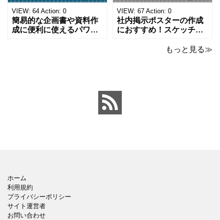
になります。 文房具好き
わいいデザインです。お
の方、掲示ポスターを作
子さんが見てもテンショ
VIEW:
64
Action:
0
VIEW:
67
Action:
0
成をされたい方におす
ンが上がるテンプレ
簡易的な企画書や資料作
社内掲示ポスターの作成
成に便利に使えるパワー
におすすめ！スケッチブ
ポイントのテンプレート
ックデザインのおしゃれ
です。青の工作マットに
なパワーポイントのテン
もっと見る≫
赤いハサミ、カッター、
プレートです。グレーの
ペンのワンポイントイラ
背景でシックなデザイ
ストが入っている、おし
ン。会社の壁面や寮など
ゃれでかわいいデザイ
の掲示ポスター、お知ら
ン。 企画書や提案書の表
せ、ご案内のフォーマッ
紙として利用したり、３
トにおすすめします。 ダ
ページを使用して企画
ウンロードしてテキス
ホーム
利用規約
プライバシーポリシー
サイト運営者
お問い合わせ