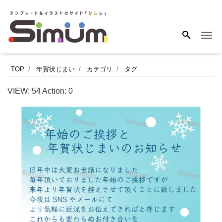
Me
年
TOP
年賀状じまい
カテゴリ
タグ
賀
VIEW:
54
Action:
0
状
の
締
め
く
く
り
に
ふ