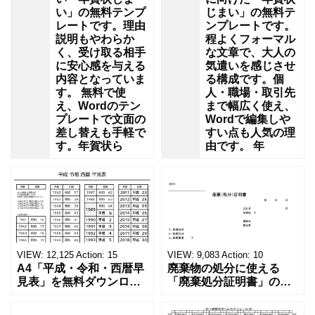
い」の無料テンプ
じまい」の無料テ
レートです。理由
ンプレートです。
説明もやわらか
程よくフォーマル
く、受け取る相手
な文章で、大人の
に安心感を与える
気遣いを感じさせ
内容となっていま
る構成です。個
す。 無料で使
人・職場・取引先
え、Wordのテン
まで幅広く使え、
プレートで文面の
Wordで編集しや
差し替えも手軽で
すい点も人気の理
す。年賀状ら
由です。 年
VIEW:
12,125
Action:
15
VIEW:
9,083
Action:
10
A4「平成・令和・西暦早
廃棄物の処分に使える
見表」を無料ダウンロー
「廃棄処分証明書」の無
ド！和暦⇔西暦の変換や
料テンプレート！家電メ
学歴の計算が一目でわか
ーカーの代理店、回収業