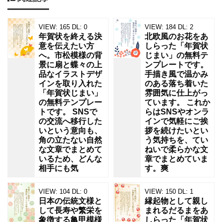
な
デ
VIEW:
165
DL:
0
VIEW:
184
DL:
2
年賀状を終える決
北欧風のお花をあ
ザ
意を伝えたい方
しらった「年賀状
へ。市松模様の背
じまい」の無料テ
イ
景に扇と蝶々の上
ンプレートです。
ン
品なイラストデザ
手描き風で温かみ
インを取り入れた
のある落ち着いた
で
「年賀状じまい」
雰囲気に仕上がっ
す。
の無料テンプレー
ています。 これか
トです。 SNSで
らはSNSやオンラ
年
の交流へ移行した
インで気軽にご挨
賀
いという意向も、
拶を続けたいとい
角の立たない自然
う気持ちを、てい
状
な文章でまとめて
ねいで柔らかな文
いるため、どんな
章でまとめていま
じ
相手にも気
す。爽
ま
い
VIEW:
104
DL:
0
VIEW:
150
DL:
1
日本の伝統文様と
縁起物として親し
の
して長寿や繁栄を
まれるだるまをあ
象徴する亀甲模様
しらった「年賀状