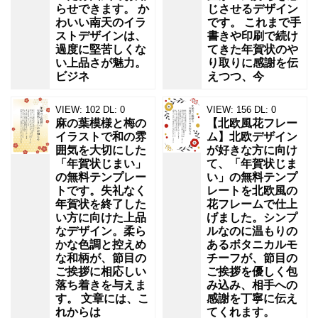
らせできます。 か
じさせるデザイン
わいい南天のイラ
です。 これまで手
ストデザインは、
書きや印刷で続け
過度に堅苦しくな
てきた年賀状のや
い上品さが魅力。
り取りに感謝を伝
ビジネ
えつつ、今
VIEW:
102
DL:
0
VIEW:
156
DL:
0
麻の葉模様と梅の
【北欧風花フレー
イラストで和の雰
ム】北欧デザイン
囲気を大切にした
が好きな方に向け
「年賀状じまい」
て、「年賀状じま
の無料テンプレー
い」の無料テンプ
トです。失礼なく
レートを北欧風の
年賀状を終了した
花フレームで仕上
い方に向けた上品
げました。シンプ
なデザイン。柔ら
ルなのに温もりの
かな色調と控えめ
あるボタニカルモ
な和柄が、節目の
チーフが、節目の
ご挨拶に相応しい
ご挨拶を優しく包
落ち着きを与えま
み込み、相手への
す。 文章には、こ
感謝を丁寧に伝え
れからは
てくれます。