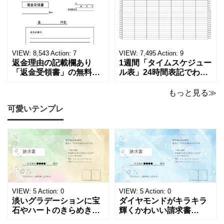
る！印刷可能な一覧表！
者へおすすめ！(Excel・
印刷可能な平成・令和・
Word・PDF)正しく廃棄
西暦早見表を無料ダウン
されたことを証明する書
ロードでご利用いただけ
類「廃棄処分証明書」の
ます。 パソコンに保存し
テンプレートです。 量販
ていただくか、A4サイズ
店や家電メーカーの代理
VIEW:
8,543
Action:
7
VIEW:
7,495
Action:
9
でコピーしてご
店、回収
返金理由の記載欄あり
1週間「タイムスケジュー
「返金受領書」の無料テ
ル表」24時間表記でわか
ンプレート！過払い･誤入
りやすい無料テンプレー
金などで使える書き方が
ト！A4横型ExcelやWord
もっと見る≫
簡単なひな形でおすす
で簡単作成できる！1週間
可愛いテンプレ
め！過払い･誤入金などが
の予定が書ける24時間表
発生した際にも使える、
記のタイムスケジュール
モノクロでシンプルな
表になります。 A4横型サ
「返金領収書」のテンプ
イズの無料テンプレート
レートとなります。 A4縦
で、Excel・Wo
型サイズで用紙に印
VIEW:
5
Action:
0
VIEW:
5
Action:
0
淡いグラデーションに宝
ダイヤモンドがキラキラ
石やハートのきらめきを
輝くかわいい請求書
重ねた、幻想的でロマン
（Excel・Word）！透明