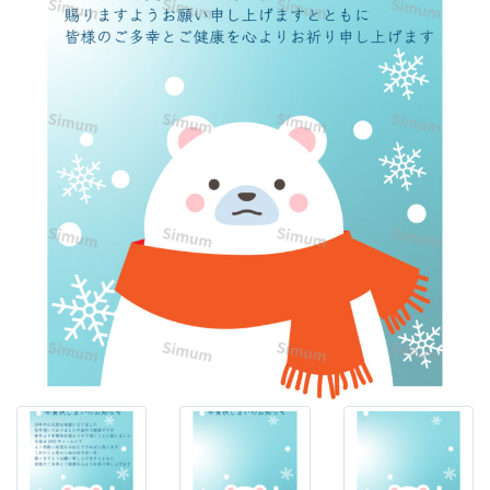
さ
わ
し
い
「年
賀
状
じ
ま
い」
の
テ
ン
プ
レ