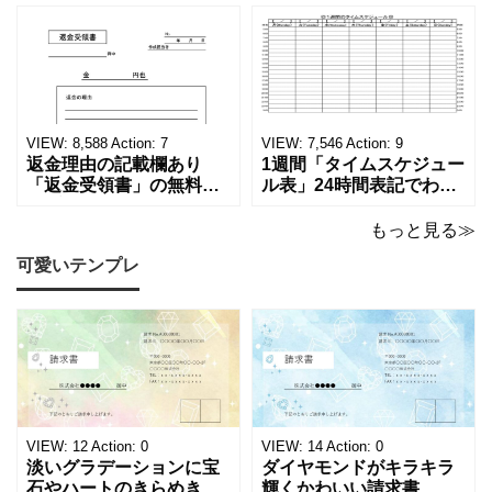
学歴の計算が一目でわか
ーカーの代理店、回収業
る！印刷可能な一覧表！
者へおすすめ！(Excel・
印刷可能な平成・令和・
Word・PDF)正しく廃棄
西暦早見表を無料ダウン
されたことを証明する書
ロードでご利用いただけ
類「廃棄処分証明書」の
ます。 パソコンに保存し
テンプレートです。 量販
ていただくか、A4サイズ
店や家電メーカーの代理
VIEW:
8,588
Action:
7
VIEW:
7,546
Action:
9
でコピーしてご
店、回収
返金理由の記載欄あり
1週間「タイムスケジュー
「返金受領書」の無料テ
ル表」24時間表記でわか
ンプレート！過払い･誤入
りやすい無料テンプレー
金などで使える書き方が
ト！A4横型ExcelやWord
もっと見る≫
簡単なひな形でおすす
で簡単作成できる！1週間
可愛いテンプレ
め！過払い･誤入金などが
の予定が書ける24時間表
発生した際にも使える、
記のタイムスケジュール
モノクロでシンプルな
表になります。 A4横型サ
「返金領収書」のテンプ
イズの無料テンプレート
レートとなります。 A4縦
で、Excel・Wo
型サイズで用紙に印
VIEW:
12
Action:
0
VIEW:
14
Action:
0
淡いグラデーションに宝
ダイヤモンドがキラキラ
石やハートのきらめきを
輝くかわいい請求書