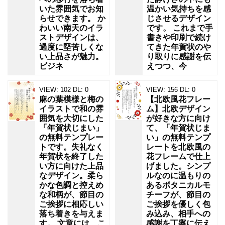
いた雰囲気でお知
温かい気持ちを感
らせできます。 か
じさせるデザイン
わいい南天のイラ
です。 これまで手
ストデザインは、
書きや印刷で続け
過度に堅苦しくな
てきた年賀状のや
い上品さが魅力。
り取りに感謝を伝
ビジネ
えつつ、今
VIEW:
102
DL:
0
VIEW:
156
DL:
0
麻の葉模様と梅の
【北欧風花フレー
イラストで和の雰
ム】北欧デザイン
囲気を大切にした
が好きな方に向け
「年賀状じまい」
て、「年賀状じま
の無料テンプレー
い」の無料テンプ
トです。失礼なく
レートを北欧風の
年賀状を終了した
花フレームで仕上
い方に向けた上品
げました。シンプ
なデザイン。柔ら
ルなのに温もりの
かな色調と控えめ
あるボタニカルモ
な和柄が、節目の
チーフが、節目の
ご挨拶に相応しい
ご挨拶を優しく包
落ち着きを与えま
み込み、相手への
す。 文章には、こ
感謝を丁寧に伝え