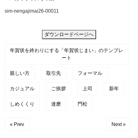
り
sim-nengajimai26-00011
に
ぴ
っ
ダウンロードページへ
た
年賀状を終わりにする「年賀状じまい」のテンプレ
り
ート
な
上
親しい方
取引先
フォーマル
品
カジュアル
ご挨拶
上司
新年
な
デ
しめくくり
達磨
門松
ザ
イ
« Prev
Next »
ン
で、