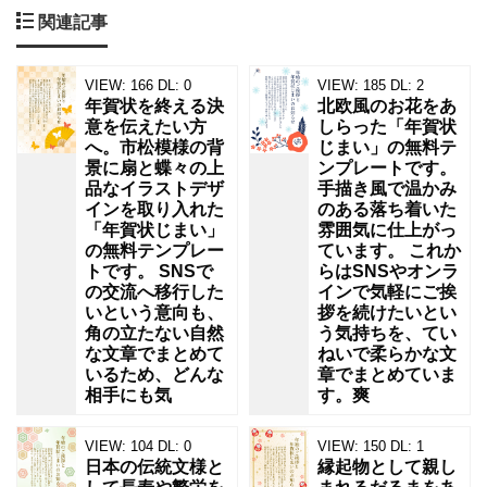
関連記事
だ
る
VIEW:
166
DL:
0
VIEW:
185
DL:
2
ま
年賀状を終える決
北欧風のお花をあ
と
意を伝えたい方
しらった「年賀状
へ。市松模様の背
じまい」の無料テ
門
景に扇と蝶々の上
ンプレートです。
松
品なイラストデザ
手描き風で温かみ
インを取り入れた
のある落ち着いた
の
「年賀状じまい」
雰囲気に仕上がっ
の無料テンプレー
ています。 これか
イ
トです。 SNSで
らはSNSやオンラ
ラ
の交流へ移行した
インで気軽にご挨
いという意向も、
拶を続けたいとい
ス
角の立たない自然
う気持ちを、てい
ト
な文章でまとめて
ねいで柔らかな文
いるため、どんな
章でまとめていま
が
相手にも気
す。爽
描
VIEW:
104
DL:
0
VIEW:
150
DL:
1
か
日本の伝統文様と
縁起物として親し