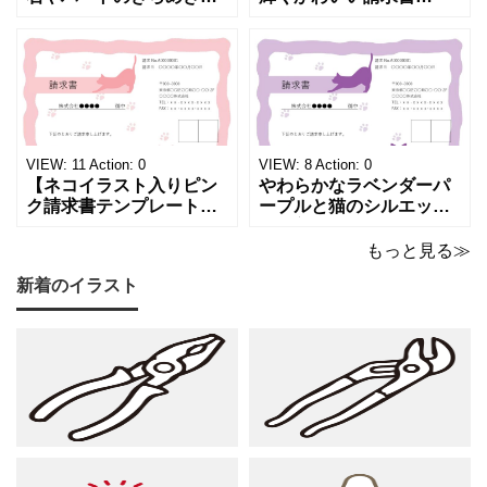
重ねた、幻想的でロマン
（Excel・Word）！透明
チックな請求書雛形で
感あふれるライトブルー
す。パステルピンクやラ
背景に、ジュエルモチー
ベンダーの色彩がやわら
フを散りばめた煌びやか
かな質感を生み出し、受
な請求書素材です。清潔
け取った相手の心をくす
感と高級感が同居するデ
ぐる特別な仕上がりとな
ザインは、クライアント
っています。 ハンドメイ
に信頼感と華やかな印象
VIEW:
11
Action:
0
VIEW:
8
Action:
0
ド雑貨、コスメブラン
を同時に届けます
【ネコイラスト入りピン
やわらかなラベンダーパ
ク請求書テンプレート
ープルと猫のシルエット
（Excel・Word）】愛ら
が優美な印象を与える、
しさと柔らかな雰囲気を
おしゃれな請求書フォー
もっと見る≫
兼ね備えた、ピンクカラ
マット（Excel・Word対
新着のイラスト
ーの猫デザイン請求書雛
応）です。上品でエレガ
形です。波打ちフレーム
ントなカラーリングは、
の中に描かれたキャット
他とは一味違う個性を演
シルエットや小さな肉球
出したいときにも活躍し
モチーフが、ビジネス文
ます。 猫カフェやトリミ
書にさりげない
ングサロン