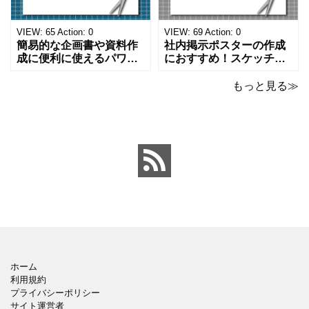
きる便利なフォーマット
やすく、壁に貼ってもか
になります。 文房具好き
わいいデザインです。お
の方、掲示ポスターを作
子さんが見てもテンショ
VIEW:
65
Action:
0
VIEW:
69
Action:
0
成をされたい方におす
ンが上がるテンプレ
簡易的な企画書や資料作
社内掲示ポスターの作成
成に便利に使えるパワー
におすすめ！スケッチブ
ポイントのテンプレート
ックデザインのおしゃれ
です。青の工作マットに
なパワーポイントのテン
もっと見る≫
赤いハサミ、カッター、
プレートです。グレーの
ペンのワンポイントイラ
背景でシックなデザイ
ストが入っている、おし
ン。会社の壁面や寮など
ゃれでかわいいデザイ
の掲示ポスター、お知ら
ン。 企画書や提案書の表
せ、ご案内のフォーマッ
紙として利用したり、３
トにおすすめします。 ダ
ページを使用して企画
ウンロードしてテキス
ホーム
利用規約
プライバシーポリシー
サイト運営者