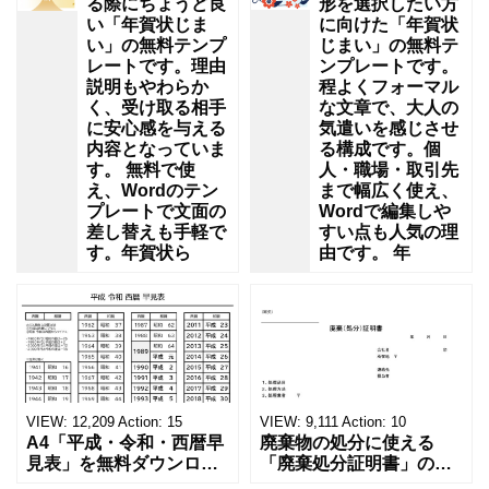
る際にちょうど良
形を選択したい方
い「年賀状じま
に向けた「年賀状
い」の無料テンプ
じまい」の無料テ
レートです。理由
ンプレートです。
説明もやわらか
程よくフォーマル
く、受け取る相手
な文章で、大人の
に安心感を与える
気遣いを感じさせ
内容となっていま
る構成です。個
す。 無料で使
人・職場・取引先
え、Wordのテン
まで幅広く使え、
プレートで文面の
Wordで編集しや
差し替えも手軽で
すい点も人気の理
す。年賀状ら
由です。 年
VIEW:
12,209
Action:
15
VIEW:
9,111
Action:
10
A4「平成・令和・西暦早
廃棄物の処分に使える
見表」を無料ダウンロー
「廃棄処分証明書」の無
ド！和暦⇔西暦の変換や
料テンプレート！家電メ