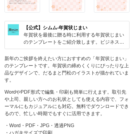
ン
プ
レ
【公式】シムム-年賀状じまい
ー
年賀状を最後に贈る時に利用する年賀状じまい
ト
のテンプレートをご紹介致します。ビジネスか
ら友人や知人、お世話になった人に送る時に利
で
用出来る年賀状じまいのシンプル＆おしゃれな
新年のご挨拶を終えたい方におすすめの「年賀状じまい」
す。
デザインが無料でダウンロードし利用する事が
のテンプレートです。年賀状の締めくくりにぴったりな上
年
可能です。
品なデザインで、だるまと門松のイラストが描かれていま
賀
す。
状
WordやPDF形式で編集・印刷も簡単に行えます。取引先
の
や上司、親しい方へのお礼状としても使える内容で、フォ
締
ーマルにもカジュアルにも対応。無料でダウンロードでき
め
るので、忙しい時期でもすぐに活用できます。
く
・Word・PDF・JPG・透過PNG
く
・ハガキサイズで印刷