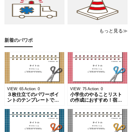
もっと見る≫
新着のパワポ
VIEW:
65
Action:
0
VIEW:
75
Action:
0
３枚仕立てのパワーポイ
小学生のやることリスト
ントのテンプレートで
の作成におすすめ！宿題
す。ハサミ、カッター、
や学校、家庭での決まり
ペンのワンポイントイラ
事をまとめたい時のフォ
ストが描かれています。
ーマットにおすすめしま
ご案内やお知らせなど簡
す。 ノートタイプのフォ
単な資料を時短で作成で
ーマットで文字入れをし