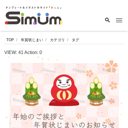
Me
新
TOP
年賀状じまい
カテゴリ
タグ
年
VIEW:
41
Action:
0
の
ご
挨
拶
を
終
え
た
い