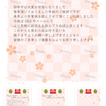
方
に
お
す
す
め
の
「年
賀
状
じ
ま
い」
の
テ