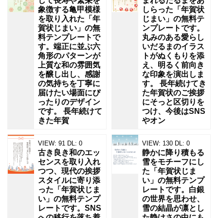
れ
して長寿や繁栄を
まれるだるまをあ
象徴する亀甲模様
しらった「年賀状
て
を取り入れた「年
じまい」の無料テ
い
賀状じまい」の無
ンプレートです。
料テンプレートで
丸みのある愛らし
ま
す。端正に並ぶ六
いだるまのイラス
角形のパターンが
トがぬくもりを添
す。
上質な和の雰囲気
え、明るく前向き
を醸し出し、感謝
な印象を演出しま
の気持ちを丁寧に
す。 長年続けてき
届けたい場面にぴ
た年賀状のご挨拶
ったりのデザイン
にそっと区切りを
です。 長年続けて
つけ、今後はSNS
きた年賀
やオン
VIEW:
91
DL:
0
VIEW:
130
DL:
0
古き良き和のエッ
静かに降り積もる
センスを取り入れ
雪をモチーフにし
つつ、現代の挨拶
た「年賀状じま
スタイルに寄り添
い」の無料テンプ
った「年賀状じま
レートです。白銀
い」の無料テンプ
の世界を思わせ、
レートです。SNS
雪の結晶が凛とし
への移行を落ち着
た静けさの中にも