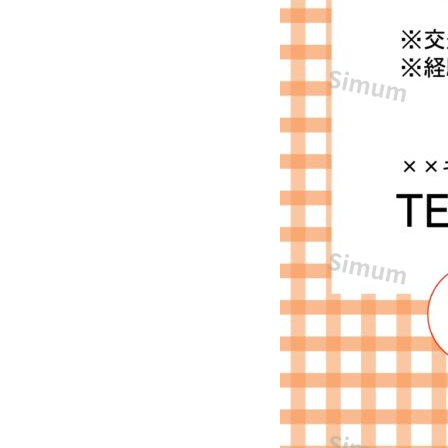
求
人
を
簡
単
に
作
る
こ