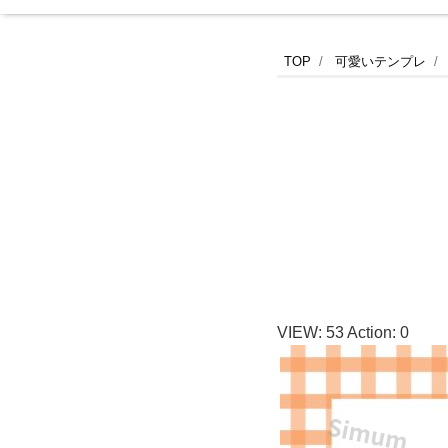
【カ
TOP
可愛いテンプレ
フ
ェ・
飲
食
店
VIEW:
53
Action:
0
求
人】