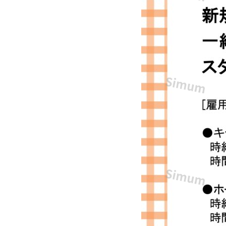
レ
ス
ト
ラ
ン
や
カ
フ
ェ
の