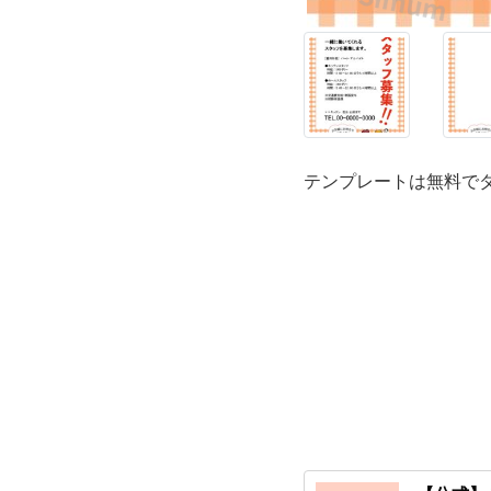
と
が
で
き
テンプレートは無料で
る、
Excel
と
Word
形