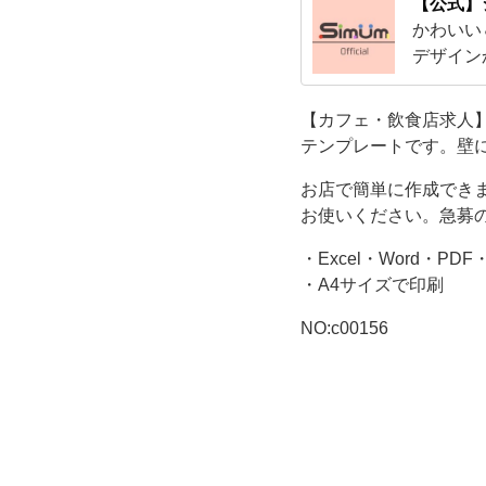
式
【公式】
かわいい
の
デザイン
スで使え
テ
【カフェ・飲食店求人】
テンプレートです。壁
ン
お店で簡単に作成でき
プ
お使いください。急募
レ
・Excel・Word・PDF
・A4サイズで印刷
ー
NO:c00156
ト
で
す。