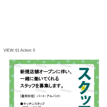
花
の
イ
ラ
ス
ト
が
VIEW:
61
Action:
0
描
か
れ
た
か
わ
い
い