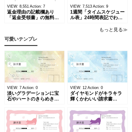
ていただくか、A4サイズ
店や家電メーカーの代理
VIEW:
8,551
Action:
7
VIEW:
7,513
Action:
9
でコピーしてご
店、回収
返金理由の記載欄あり
1週間「タイムスケジュー
「返金受領書」の無料テ
ル表」24時間表記でわか
ンプレート！過払い･誤入
りやすい無料テンプレー
金などで使える書き方が
ト！A4横型ExcelやWord
もっと見る≫
簡単なひな形でおすす
で簡単作成できる！1週間
可愛いテンプレ
め！過払い･誤入金などが
の予定が書ける24時間表
発生した際にも使える、
記のタイムスケジュール
モノクロでシンプルな
表になります。 A4横型サ
「返金領収書」のテンプ
イズの無料テンプレート
レートとなります。 A4縦
で、Excel・Wo
型サイズで用紙に印
VIEW:
7
Action:
0
VIEW:
12
Action:
0
淡いグラデーションに宝
ダイヤモンドがキラキラ
石やハートのきらめきを
輝くかわいい請求書
重ねた、幻想的でロマン
（Excel・Word）！透明
チックな請求書雛形で
感あふれるライトブルー
す。パステルピンクやラ
背景に、ジュエルモチー
ベンダーの色彩がやわら
フを散りばめた煌びやか
かな質感を生み出し、受
な請求書素材です。清潔