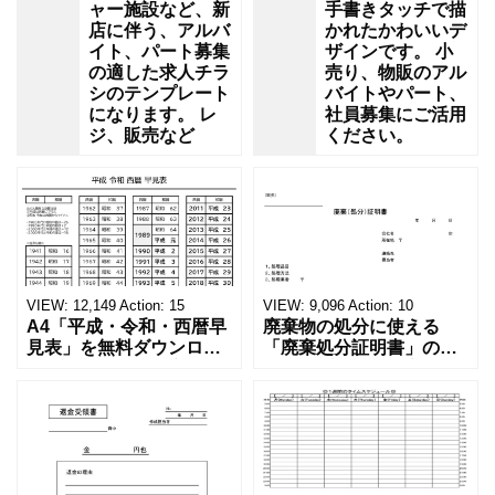
ャー施設など、新
手書きタッチで描
店に伴う、アルバ
かれたかわいいデ
イト、パート募集
ザインです。 小
の適した求人チラ
売り、物販のアル
シのテンプレート
バイトやパート、
になります。 レ
社員募集にご活用
ジ、販売など
ください。
VIEW:
12,149
Action:
15
VIEW:
9,096
Action:
10
A4「平成・令和・西暦早
廃棄物の処分に使える
見表」を無料ダウンロー
「廃棄処分証明書」の無
ド！和暦⇔西暦の変換や
料テンプレート！家電メ
学歴の計算が一目でわか
ーカーの代理店、回収業
る！印刷可能な一覧表！
者へおすすめ！(Excel・
印刷可能な平成・令和・
Word・PDF)正しく廃棄
西暦早見表を無料ダウン
されたことを証明する書
ロードでご利用いただけ
類「廃棄処分証明書」の
ます。 パソコンに保存し
テンプレートです。 量販