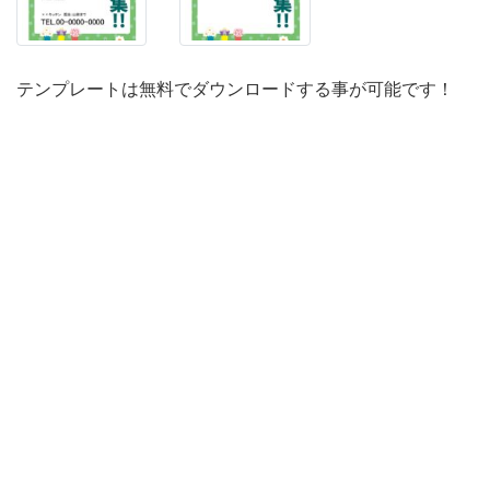
に
貼
る
テンプレートは無料でダウンロードする事が可能です！
ス
タ
ッ
フ
募
集
の
フ
ォ
ー
マ
ッ