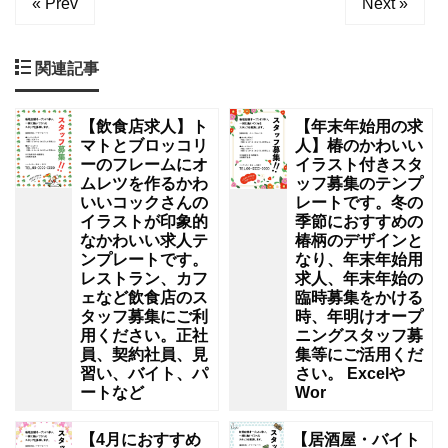
« Prev
Next »
関連記事
【飲食店求人】ト
【年末年始用の求
マトとブロッコリ
人】椿のかわいい
ーのフレームにオ
イラスト付きスタ
ムレツを作るかわ
ッフ募集のテンプ
いいコックさんの
レートです。冬の
イラストが印象的
季節におすすめの
なかわいい求人テ
椿柄のデザインと
ンプレートです。
なり、年末年始用
レストラン、カフ
求人、年末年始の
ェなど飲食店のス
臨時募集をかける
タッフ募集にご利
時、年明けオープ
用ください。正社
ニングスタッフ募
員、契約社員、見
集等にご活用くだ
習い、バイト、パ
さい。 Excelや
ートなど
Wor
【4月におすすめ
【居酒屋・バイト