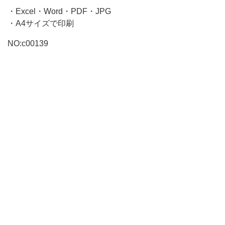
ー
・Excel・Word・PDF・JPG
シ
・A4サイズで印刷
ョ
ッ
NO:c00139
プ