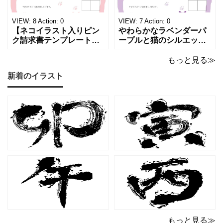
け取った相手の心をくす
感と高級感が同居するデ
ぐる特別な仕上がりとな
ザインは、クライアント
っています。 ハンドメイ
に信頼感と華やかな印象
VIEW:
8
Action:
0
VIEW:
7
Action:
0
ド雑貨、コスメブラン
を同時に届けます
【ネコイラスト入りピン
やわらかなラベンダーパ
ク請求書テンプレート
ープルと猫のシルエット
（Excel・Word）】愛ら
が優美な印象を与える、
しさと柔らかな雰囲気を
おしゃれな請求書フォー
もっと見る≫
兼ね備えた、ピンクカラ
マット（Excel・Word対
新着のイラスト
ーの猫デザイン請求書雛
応）です。上品でエレガ
形です。波打ちフレーム
ントなカラーリングは、
の中に描かれたキャット
他とは一味違う個性を演
シルエットや小さな肉球
出したいときにも活躍し
モチーフが、ビジネス文
ます。 猫カフェやトリミ
書にさりげない
ングサロン
もっと見る≫