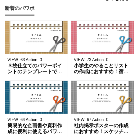
新着のパワポ
VIEW:
63
Action:
0
VIEW:
73
Action:
0
３枚仕立てのパワーポイ
小学生のやることリスト
ントのテンプレートで
の作成におすすめ！宿題
す。ハサミ、カッター、
や学校、家庭での決まり
ペンのワンポイントイラ
事をまとめたい時のフォ
ストが描かれています。
ーマットにおすすめしま
ご案内やお知らせなど簡
す。 ノートタイプのフォ
単な資料を時短で作成で
ーマットで文字入れをし
きる便利なフォーマット
やすく、壁に貼ってもか
になります。 文房具好き
わいいデザインです。お
の方、掲示ポスターを作
子さんが見てもテンショ
VIEW:
64
Action:
0
VIEW:
67
Action:
0
成をされたい方におす
ンが上がるテンプレ
簡易的な企画書や資料作
社内掲示ポスターの作成
成に便利に使えるパワー
におすすめ！スケッチブ
ポイントのテンプレート
ックデザインのおしゃれ