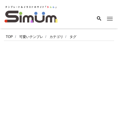
Me
【花
TOP
可愛いテンプレ
カテゴリ
タグ
屋
の
求
人】
緑
の
背
景
に
お