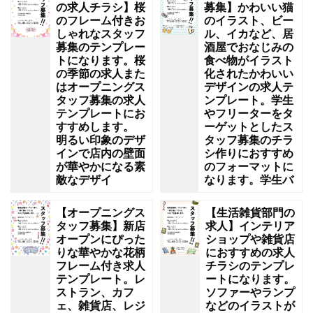
の求人チラシ】桜
募集】かわいい猫
のフレーム付きお
のイラスト、ビー
しゃれなスタッフ
ル、イカなど、居
募集のテンプレー
酒屋でおなじみの
トになります。桜
食べ物がイラスト
の季節の求人また
化されたかわいい
はオープニングス
デザインの求人テ
タッフ募集の求人
ンプレート。学生
テンプレートにお
やフリーターをタ
すすめします。
ーゲットとしたス
明るい印象のデザ
タッフ募集のチラ
インで店内の壁面
シ作りにおすすめ
が華やかになる素
のフォーマットに
敵なデザイ
なります。学生バ
【オープニングス
【生活雑貨部門の
タッフ募集】新店
求人】インテリア
オープンにぴった
ショップや雑貨店
りな華やかな花柄
におすすめの求人
フレーム付き求人
チラシのテンプレ
テンプレート。レ
ートになります。
ストラン、カフ
ソファーやランプ
ェ、雑貨店、レジ
などのイラストが