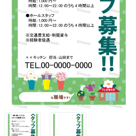
求
人
ポ
ス
タ
ー
の
テ
ン
プ
レ
ー
ト。
店
頭