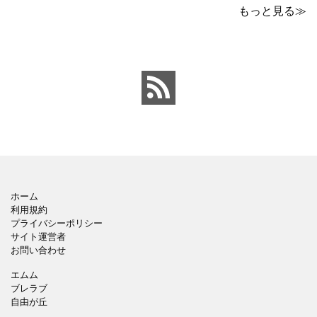
です。青の工作マットに
なパワーポイントのテン
もっと見る≫
赤いハサミ、カッター、
プレートです。グレーの
ペンのワンポイントイラ
背景でシックなデザイ
ストが入っている、おし
ン。会社の壁面や寮など
ゃれでかわいいデザイ
の掲示ポスター、お知ら
ン。 企画書や提案書の表
せ、ご案内のフォーマッ
紙として利用したり、３
トにおすすめします。 ダ
ページを使用して企画
ウンロードしてテキス
ホーム
利用規約
プライバシーポリシー
サイト運営者
お問い合わせ
エムム
ブレラブ
自由が丘