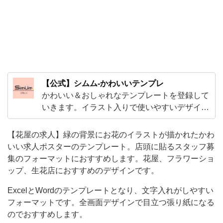
ト
に
お
す
す
【公式】シムム-かわいいテンプレ
め
かわいい＆おしゃれなテンプレートを登録して
し
いきます。イラスト入りで使いやすいデザイン
ま
から、ExcelやWordで編集出来る子供から大人
す。
まで使えるテンプレやビジネスで使えるかわい
【花屋の求人】緑の背景にお花のイラストが描かれたかわ
いテンプレートをご用意！
花
いい求人ポスターのテンプレート。店頭に貼るスタッフ募
集のフォーマットにおすすめします。花屋、フラワーショ
屋、
ップ、生花店におすすめのデザインです。
フ
ExcelとWordのテンプレートとなり、文字入れがしやすい
ラ
フォーマットです。全画面デザインで目立つ張り紙になる
ワ
のでおすすめします。