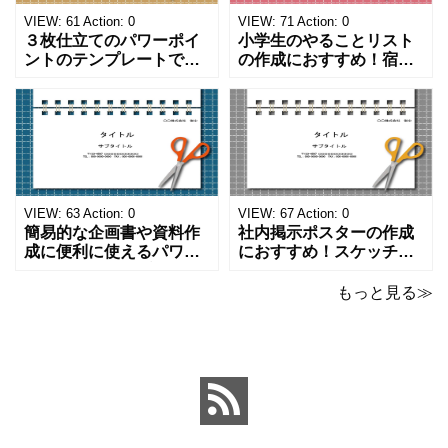
VIEW:
61
Action:
0
VIEW:
71
Action:
0
３枚仕立てのパワーポイ
小学生のやることリスト
ントのテンプレートで
の作成におすすめ！宿題
す。ハサミ、カッター、
や学校、家庭での決まり
ペンのワンポイントイラ
事をまとめたい時のフォ
ストが描かれています。
ーマットにおすすめしま
ご案内やお知らせなど簡
す。 ノートタイプのフォ
単な資料を時短で作成で
ーマットで文字入れをし
きる便利なフォーマット
やすく、壁に貼ってもか
になります。 文房具好き
わいいデザインです。お
の方、掲示ポスターを作
子さんが見てもテンショ
VIEW:
63
Action:
0
VIEW:
67
Action:
0
成をされたい方におす
ンが上がるテンプレ
簡易的な企画書や資料作
社内掲示ポスターの作成
成に便利に使えるパワー
におすすめ！スケッチブ
ポイントのテンプレート
ックデザインのおしゃれ
です。青の工作マットに
なパワーポイントのテン
もっと見る≫
赤いハサミ、カッター、
プレートです。グレーの
ペンのワンポイントイラ
背景でシックなデザイ
ストが入っている、おし
ン。会社の壁面や寮など
ゃれでかわいいデザイ
の掲示ポスター、お知ら
ン。 企画書や提案書の表
せ、ご案内のフォーマッ
紙として利用したり、３
トにおすすめします。 ダ
ページを使用して企画
ウンロードしてテキス