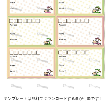
い
ワ
ン
ポ
イ
ン
ト
イ
ラ
ス
ト
入
り
テンプレートは無料でダウンロードする事が可能です！
♪
差