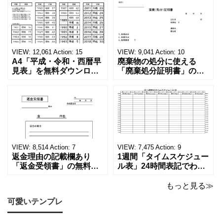
VIEW:
12,061
Action:
15
VIEW:
9,041
Action:
10
A4「平成・令和・西暦早
廃棄物の処分に使える
見表」を無料ダウンロー
「廃棄処分証明書」の無
ド！和暦⇔西暦の変換や
料テンプレート！家電メ
学歴の計算が一目でわか
ーカーの代理店、回収業
る！印刷可能な一覧表！
者へおすすめ！(Excel・
印刷可能な平成・令和・
Word・PDF)正しく廃棄
西暦早見表を無料ダウン
されたことを証明する書
ロードでご利用いただけ
類「廃棄処分証明書」の
ます。 パソコンに保存し
テンプレートです。 量販
ていただくか、A4サイズ
店や家電メーカーの代理
VIEW:
8,514
Action:
7
VIEW:
7,475
Action:
9
でコピーしてご
店、回収
返金理由の記載欄あり
1週間「タイムスケジュー
「返金受領書」の無料テ
ル表」24時間表記でわか
ンプレート！過払い･誤入
りやすい無料テンプレー
金などで使える書き方が
ト！A4横型ExcelやWord
もっと見る≫
簡単なひな形でおすす
で簡単作成できる！1週間
可愛いテンプレ
め！過払い･誤入金などが
の予定が書ける24時間表
発生した際にも使える、
記のタイムスケジュール