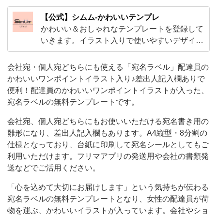
わ
【公式】シムム-かわいいテンプレ
い
かわいい＆おしゃれなテンプレートを登録して
い
いきます。イラスト入りで使いやすいデザイン
から、ExcelやWordで編集出来る子供から大人
ワ
まで使えるテンプレやビジネスで使えるかわい
会社宛・個人宛どちらにも使える「宛名ラベル」配達員の
ン
いテンプレートをご用意！
かわいいワンポイントイラスト入り♪差出人記入欄ありで
ポ
便利！配達員のかわいいワンポイントイラストが入った、
イ
宛名ラベルの無料テンプレートです。
ン
会社宛、個人宛どちらにもお使いいただける宛名書き用の
ト
雛形になり、差出人記入欄もあります。A4縦型・8分割の
イ
仕様となっており、台紙に印刷して宛名シールとしてもご
ラ
利用いただけます。フリマアプリの発送用や会社の書類発
送などでご活用ください。
ス
ト
「心を込めて大切にお届けします」という気持ちが伝わる
宛名ラベルの無料テンプレートとなり、女性の配達員が荷
が
物を運ぶ、かわいいイラストが入っています。会社やショ