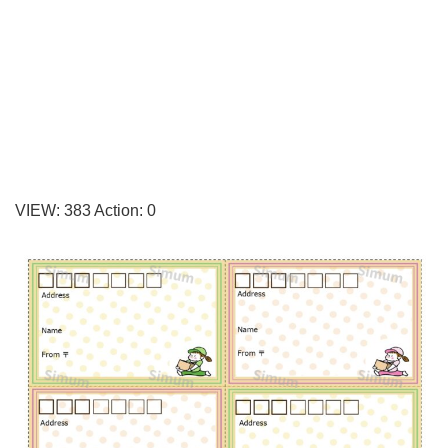
使
え
る
「宛
名
ラ
ベ
VIEW:
383
Action:
0
ル」
配
達
員
の
か
わ
い