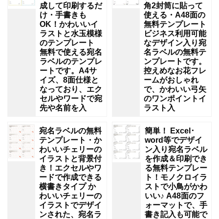
成して印刷するだ
角2封筒に貼って
け・手書きも
使える・A48面の
OK！かわいいイ
無料テンプレート
ラストと水玉模様
ビジネス利用可能
のテンプレート
なデザイン入り宛
無料で使える宛名
名ラベルの無料テ
ラベルのテンプレ
ンプレートです。
ートです。A4サ
控えめなお花フレ
イズ、8面仕様と
ームがおしゃれ
なっており、エク
で、かわいい弓矢
セルやワードで宛
のワンポイントイ
先や名前を入
ラスト入
宛名ラベルの無料
簡単！ Excel･
テンプレート・か
word等でデザイ
わいいチェリーの
ン入り宛名ラベル
イラストと背景付
を作成＆印刷でき
き！エクセルやワ
る無料テンプレー
ードで作成できる
ト！モノクロイラ
横書きタイプ か
ストで小鳥がかわ
わいいチェリーの
いい♪ A48面のフ
イラストでデザイ
ォーマットで、手
ンされた、宛名ラ
書き記入も可能で