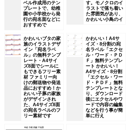
ベル作成用のテン
す。モノクロのイ
プレートで、幼稚
ラストで落ち着い
園や小学校から発
た雰囲気があり、
行の宛名面などに
かわいい小鳥のイ
おすすめで
かわいいブタの家
かわいい！A4サ
族のイラストデザ
イズ・8分割の宛
イン「宛名ラベ
名ラベル「エクセ
ル」の無料テンプ
ル・ワード・ＰＤ
レート・A4サイ
Ｆ」無料テンプレ
ズ8面でシールに
ート かわいい！
もできるフリー素
A4サイズ・8分割
材 ファミリー向
「エクセル・ワー
けの郵送物や発送
ド・ＰＤＦ」無料
品におすすめ！か
テンプレートとな
わいい子豚の家族
り、ダウンロード
がデザインされ
後にエクセルやワ
た、A4サイズ8面
ードで内容の編集
の宛名ラベルのフ
などを行う事が簡
リー素材です
単に行え