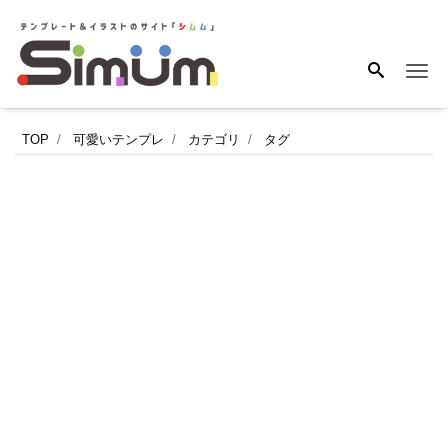
Me
会
TOP
可愛いテンプレ
カテゴリ
タグ
社
宛・
個
人
宛
ど
ち
ら
に
も