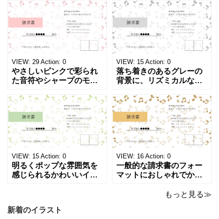
モノクロでシンプルな
表になります。 A4横型サ
「返金領収書」のテンプ
イズの無料テンプレート
レートとなります。 A4縦
で、Excel・Wo
型サイズで用紙に印
VIEW:
29
Action:
0
VIEW:
15
Action:
0
やさしいピンクで彩られ
落ち着きのあるグレーの
た音符やシャープのモチ
背景に、リズミカルな音
ーフが画面いっぱいに広
符やシャープのイラスト
がる、キュートで華やか
が浮かぶ、シンプルでス
な請求書テンプレートで
タイリッシュな請求書テ
す。出演料、演奏ギャ
ンプレートです。シック
ラ、取材費請求、イベン
で洗練されたモノトーン
ト請求などの書類作成に
調のカラーは、モノクロ
ご活用ください。 表の項
印刷、FAX送信にも使え
目は現在は品目、数量、
るデザインです。 大人の
VIEW:
15
Action:
0
VIEW:
16
Action:
0
単価、金額になってい
音楽教室やプライ
明るくポップな雰囲気を
一般的な請求書のフォー
感じられるかわいいイラ
マットにおしゃれでかわ
スト入り請求書のテンプ
いいデザインが施された
レートです。弾むような
請求書のテンプレートで
もっと見る≫
音符とシャープのモチー
す。温もりのあるベージ
新着のイラスト
フが紙面いっぱいに踊
ュやゴールドのカラーリ