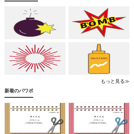
る、グリーン調の軽やか
ングに、音符やシャープ
で爽やかなデザインは ピ
のイラストが散りばめら
アノやリトミック、コー
れた、あたたかくシック
ラスなどの各種レッスン
な雰囲気でピアノやリト
はもちろん、野外ライ
ミック、管弦楽器など
もっと見る≫
新着のパワポ