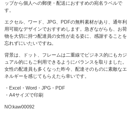
入
ップから個人への郵便・配送におすすめの宛名ラベルで
っ
す。
た、
エクセル、ワード、JPG、PDFの無料素材があり、通年利
宛
用可能なデザインでおすすめします。急ぎながらも、お荷
名
物を大切に持つ配達員の女性が走る姿に、感謝することを
忘れずにいたいですね。
背景は、ドット、フレームは二重線でビジネス的にもカジ
ュアル的にもご利用できるようにバランスを取りました。
女性の配達員も多くなった昨今、配達そのものに素敵なエ
ネルギーを感じてもらえたら幸いです。
・Excel・Word・JPG・PDF
・A4サイズで印刷
NO:kaw00092