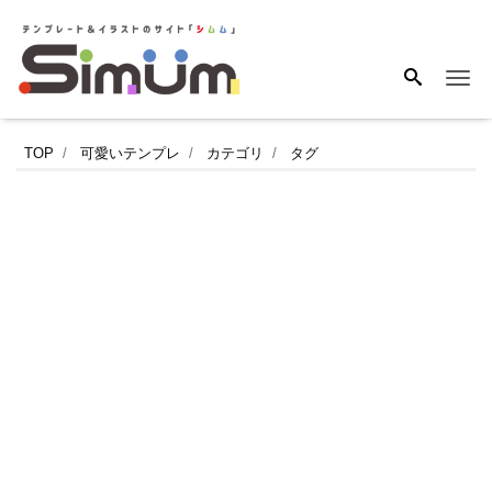
Me
か
TOP
可愛いテンプレ
カテゴリ
タグ
わ
い
い！
子
供
＆
小
学
生
に