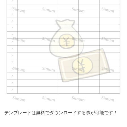
テ
ン
プ
レ
ー
ト
と
な
り
ま
す。
ダ
ウ
テンプレートは無料でダウンロードする事が可能です！
ン
ロ