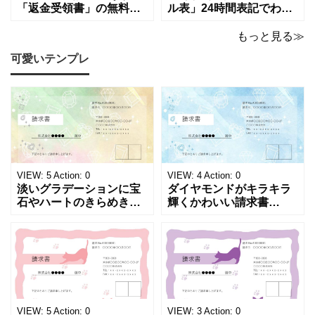
「返金受領書」の無料テ
ル表」24時間表記でわか
ンプレート！過払い･誤入
りやすい無料テンプレー
金などで使える書き方が
ト！A4横型ExcelやWord
もっと見る≫
簡単なひな形でおすす
で簡単作成できる！1週間
可愛いテンプレ
め！過払い･誤入金などが
の予定が書ける24時間表
発生した際にも使える、
記のタイムスケジュール
モノクロでシンプルな
表になります。 A4横型サ
「返金領収書」のテンプ
イズの無料テンプレート
レートとなります。 A4縦
で、Excel・Wo
型サイズで用紙に印
VIEW:
5
Action:
0
VIEW:
4
Action:
0
淡いグラデーションに宝
ダイヤモンドがキラキラ
石やハートのきらめきを
輝くかわいい請求書
重ねた、幻想的でロマン
（Excel・Word）！透明
チックな請求書雛形で
感あふれるライトブルー
す。パステルピンクやラ
背景に、ジュエルモチー
ベンダーの色彩がやわら
フを散りばめた煌びやか
かな質感を生み出し、受
な請求書素材です。清潔
け取った相手の心をくす
感と高級感が同居するデ
ぐる特別な仕上がりとな
ザインは、クライアント
っています。 ハンドメイ
に信頼感と華やかな印象
VIEW:
5
Action:
0
VIEW:
3
Action:
0