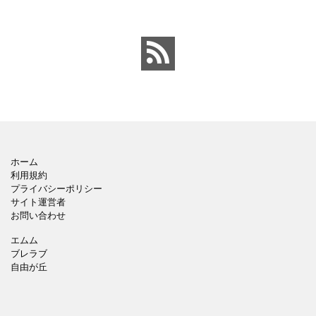
ペンのワンポイントイラ
背景でシックなデザイ
ストが入っている、おし
ン。会社の壁面や寮など
ゃれでかわいいデザイ
の掲示ポスター、お知ら
ン。 企画書や提案書の表
せ、ご案内のフォーマッ
紙として利用したり、３
トにおすすめします。 ダ
ページを使用して企画
ウンロードしてテキス
ホーム
利用規約
プライバシーポリシー
サイト運営者
お問い合わせ
エムム
ブレラブ
自由が丘