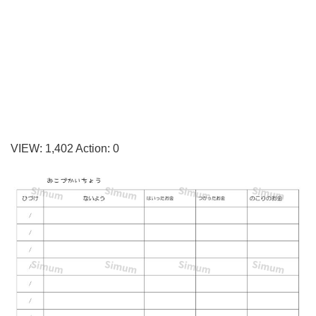
書
き
方
が
簡
単
な
VIEW:
1,402
Action:
0
お
小
遣
い
帳
の
無
料