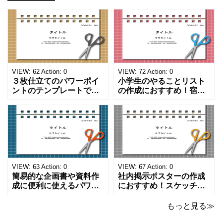
VIEW:
62
Action:
0
VIEW:
72
Action:
0
３枚仕立てのパワーポイ
小学生のやることリスト
ントのテンプレートで
の作成におすすめ！宿題
す。ハサミ、カッター、
や学校、家庭での決まり
ペンのワンポイントイラ
事をまとめたい時のフォ
ストが描かれています。
ーマットにおすすめしま
ご案内やお知らせなど簡
す。 ノートタイプのフォ
単な資料を時短で作成で
ーマットで文字入れをし
きる便利なフォーマット
やすく、壁に貼ってもか
になります。 文房具好き
わいいデザインです。お
の方、掲示ポスターを作
子さんが見てもテンショ
VIEW:
63
Action:
0
VIEW:
67
Action:
0
成をされたい方におす
ンが上がるテンプレ
簡易的な企画書や資料作
社内掲示ポスターの作成
成に便利に使えるパワー
におすすめ！スケッチブ
ポイントのテンプレート
ックデザインのおしゃれ
です。青の工作マットに
なパワーポイントのテン
もっと見る≫
赤いハサミ、カッター、
プレートです。グレーの