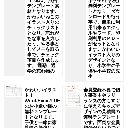
（ToDo）無料
小学生/小学校」
テンプレート素
無料テンプレー
材となります。
トとなり、ダウ
かわいいねこの
ンロードを行う
イラスト入りの
事で、簡単に利
チェックリスト
用出来るエクセ
となり、忘れが
ルやワード、印
ちな事を入力し
刷利用のＰＤＦ
たり、やる事と
がセットとなり
してメモを取る
ます。かわいい
事で、チェック
イラスト入りの
項目を作成しま
デザインとな
す。 通勤・通
り、小学生の子
学の忘れ物の
供や小学校の先
生
かわいいイラス
会員登録不要で個
ト！
人事業主やフリー
Word/Excel/PDF
ランスの方もすぐ
のお小遣い帳の
に使えるキッズデ
無料テンプレー
ザインの見積書の
トとなります。
無料テンプレート
子供と一緒に家
です。面倒な会員
計簿の勉強にも
登録がないのです