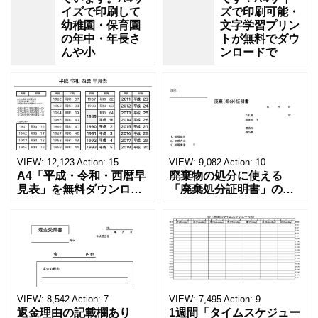
イズで印刷して
ズで印刷可能・
幼稚園・保育園
文字学習プリン
の年中・年長さ
トが無料でダウ
んや小
ンロードで
VIEW:
12,123
Action:
15
VIEW:
9,082
Action:
10
A4「平成・令和・西暦早
廃棄物の処分に使える
見表」を無料ダウンロー
「廃棄処分証明書」の無
ド！和暦⇔西暦の変換や
料テンプレート！家電メ
学歴の計算が一目でわか
ーカーの代理店、回収業
る！印刷可能な一覧表！
者へおすすめ！(Excel・
印刷可能な平成・令和・
Word・PDF)正しく廃棄
西暦早見表を無料ダウン
されたことを証明する書
ロードでご利用いただけ
類「廃棄処分証明書」の
ます。 パソコンに保存し
テンプレートです。 量販
ていただくか、A4サイズ
店や家電メーカーの代理
VIEW:
8,542
Action:
7
VIEW:
7,495
Action:
9
でコピーしてご
店、回収
返金理由の記載欄あり
1週間「タイムスケジュー