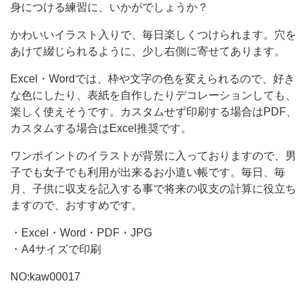
合
身につける練習に、いかがでしょうか？
わ
かわいいイラスト入りで、毎日楽しくつけられます。穴を
せ
あけて綴じられるように、少し右側に寄せてあります。
て
内
Excel・Wordでは、枠や文字の色を変えられるので、好き
な色にしたり、表紙を自作したりデコレーションしても、
容
楽しく使えそうです。カスタムせず印刷する場合はPDF、
カスタムする場合はExcel推奨です。
ワンポイントのイラストが背景に入っておりますので、男
子でも女子でも利用が出来るお小遣い帳です。毎日、毎
月、子供に収支を記入する事で将来の収支の計算に役立ち
ますので、おすすめです。
・Excel・Word・PDF・JPG
・A4サイズで印刷
NO:kaw00017