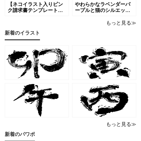
ド雑貨、コスメブラン
を同時に届けます
【ネコイラスト入りピン
やわらかなラベンダーパ
ク請求書テンプレート
ープルと猫のシルエット
（Excel・Word）】愛ら
が優美な印象を与える、
しさと柔らかな雰囲気を
おしゃれな請求書フォー
もっと見る≫
兼ね備えた、ピンクカラ
マット（Excel・Word対
新着のイラスト
ーの猫デザイン請求書雛
応）です。上品でエレガ
形です。波打ちフレーム
ントなカラーリングは、
の中に描かれたキャット
他とは一味違う個性を演
シルエットや小さな肉球
出したいときにも活躍し
モチーフが、ビジネス文
ます。 猫カフェやトリミ
書にさりげない
ングサロン
もっと見る≫
新着のパワポ