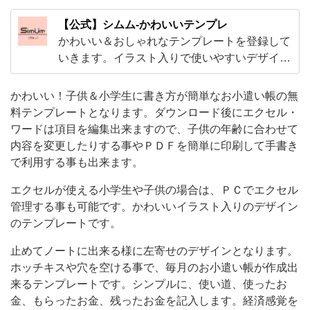
編
【公式】シムム-かわいいテンプレ
集
かわいい＆おしゃれなテンプレートを登録して
出
いきます。イラスト入りで使いやすいデザイン
から、ExcelやWordで編集出来る子供から大人
来
まで使えるテンプレやビジネスで使えるかわい
かわいい！子供＆小学生に書き方が簡単なお小遣い帳の無
ま
いテンプレートをご用意！
料テンプレートとなります。ダウンロード後にエクセル・
す
ワードは項目を編集出来ますので、子供の年齢に合わせて
の
内容を変更したりする事やＰＤＦを簡単に印刷して手書き
で、
で利用する事も出来ます。
子
エクセルが使える小学生や子供の場合は、ＰＣでエクセル
供
管理する事も可能です。かわいいイラスト入りのデザイン
の
のテンプレートです。
年
止めてノートに出来る様に左寄せのデザインとなります。
齢
ホッチキスや穴を空ける事で、毎月のお小遣い帳が作成出
来るテンプレートです。シンプルに、使い道、使ったお
に
金、もらったお金、残ったお金を記入します。経済感覚を