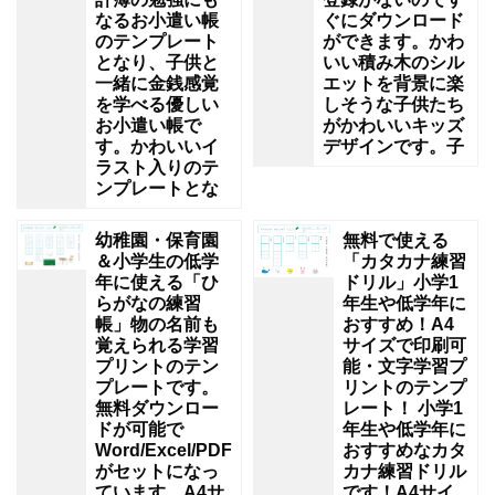
なるお小遣い帳
ぐにダウンロード
のテンプレート
ができます。かわ
となり、子供と
いい積み木のシル
一緒に金銭感覚
エットを背景に楽
を学べる優しい
しそうな子供たち
お小遣い帳で
がかわいいキッズ
す。かわいいイ
デザインです。子
ラスト入りのテ
ンプレートとな
幼稚園・保育園
無料で使える
＆小学生の低学
「カタカナ練習
年に使える「ひ
ドリル」小学1
らがなの練習
年生や低学年に
帳」物の名前も
おすすめ！A4
覚えられる学習
サイズで印刷可
プリントのテン
能・文字学習プ
プレートです。
リントのテンプ
無料ダウンロー
レート！ 小学1
ドが可能で
年生や低学年に
Word/Excel/PDF
おすすめなカタ
がセットになっ
カナ練習ドリル
ています。A4サ
です！A4サイ