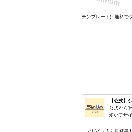
見
テンプレートは無料で
積
書
の
テ
ン
プ
【公式】シ
レ
公式から
愛いデザ
ー
す！Exc
【デザイン入り見積書