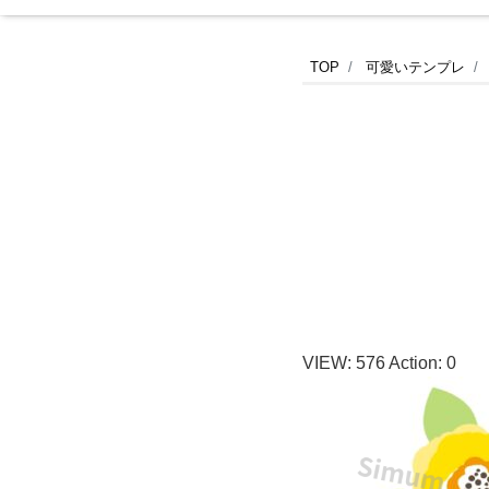
【デ
TOP
可愛いテンプレ
ザ
イ
ン
入
り
VIEW:
576
Action:
0
見
積