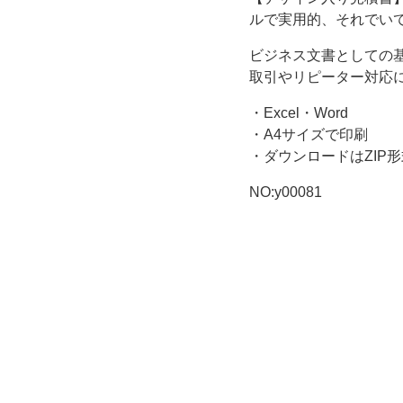
ト
ルで実用的、それでい
で
ビジネス文書としての
取引やリピーター対応
す。
・Excel・Word
シ
・A4サイズで印刷
・ダウンロードはZIP形
ン
NO:y00081
プ
ル
で
実
用