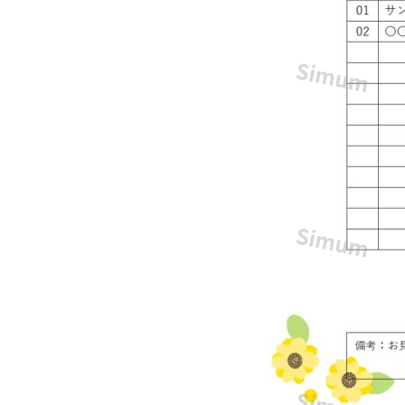
お
し
ゃ
れ
で
か
わ
い
い