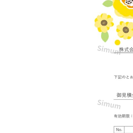
書】
黄
色
の
花
が
華
や
か
な