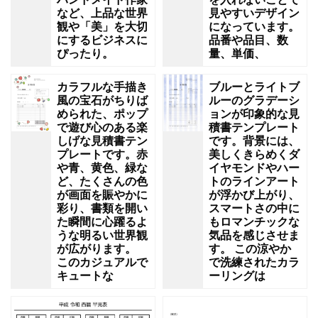
など、上品な世界
見やすいデザイン
観や「美」を大切
になっています。
にするビジネスに
品番や品目、数
ぴったり。
量、単価、
カラフルな手描き
ブルーとライトブ
風の宝石がちりば
ルーのグラデーシ
められた、ポップ
ョンが印象的な見
で遊び心のある楽
積書テンプレート
しげな見積書テン
です。背景には、
プレートです。赤
美しくきらめくダ
や青、黄色、緑な
イヤモンドやハー
ど、たくさんの色
トのラインアート
が画面を賑やかに
が浮かび上がり、
彩り、書類を開い
スマートさの中に
た瞬間に心躍るよ
もロマンチックな
うな明るい世界観
気品を感じさせま
が広がります。
す。 この涼やか
このカジュアルで
で洗練されたカラ
キュートな
ーリングは