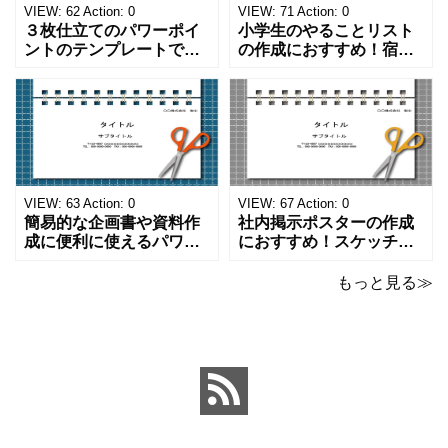
VIEW:
62
Action:
0
VIEW:
71
Action:
0
３枚仕立てのパワーポイ
小学生のやることリスト
ントのテンプレートで
の作成におすすめ！宿題
す。ハサミ、カッター、
や学校、家庭での決まり
ペンのワンポイントイラ
事をまとめたい時のフォ
ストが描かれています。
ーマットにおすすめしま
ご案内やお知らせなど簡
す。 ノートタイプのフォ
単な資料を時短で作成で
ーマットで文字入れをし
きる便利なフォーマット
やすく、壁に貼ってもか
になります。 文房具好き
わいいデザインです。お
の方、掲示ポスターを作
子さんが見てもテンショ
VIEW:
63
Action:
0
VIEW:
67
Action:
0
成をされたい方におす
ンが上がるテンプレ
簡易的な企画書や資料作
社内掲示ポスターの作成
成に便利に使えるパワー
におすすめ！スケッチブ
ポイントのテンプレート
ックデザインのおしゃれ
です。青の工作マットに
なパワーポイントのテン
もっと見る≫
赤いハサミ、カッター、
プレートです。グレーの
ペンのワンポイントイラ
背景でシックなデザイ
ストが入っている、おし
ン。会社の壁面や寮など
ゃれでかわいいデザイ
の掲示ポスター、お知ら
ン。 企画書や提案書の表
せ、ご案内のフォーマッ
紙として利用したり、３
トにおすすめします。 ダ
ページを使用して企画
ウンロードしてテキス