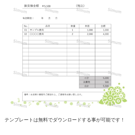
き
ま
し
た。
ビ
ジ
ネ
ス
シ
ー
ン
に
ふ
テンプレートは無料でダウンロードする事が可能です！
さ
わ