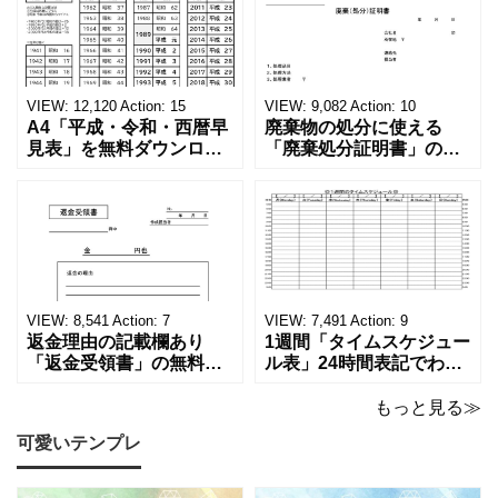
VIEW:
12,120
Action:
15
VIEW:
9,082
Action:
10
A4「平成・令和・西暦早
廃棄物の処分に使える
見表」を無料ダウンロー
「廃棄処分証明書」の無
ド！和暦⇔西暦の変換や
料テンプレート！家電メ
学歴の計算が一目でわか
ーカーの代理店、回収業
る！印刷可能な一覧表！
者へおすすめ！(Excel・
印刷可能な平成・令和・
Word・PDF)正しく廃棄
西暦早見表を無料ダウン
されたことを証明する書
ロードでご利用いただけ
類「廃棄処分証明書」の
ます。 パソコンに保存し
テンプレートです。 量販
ていただくか、A4サイズ
店や家電メーカーの代理
VIEW:
8,541
Action:
7
VIEW:
7,491
Action:
9
でコピーしてご
店、回収
返金理由の記載欄あり
1週間「タイムスケジュー
「返金受領書」の無料テ
ル表」24時間表記でわか
ンプレート！過払い･誤入
りやすい無料テンプレー
金などで使える書き方が
ト！A4横型ExcelやWord
もっと見る≫
簡単なひな形でおすす
で簡単作成できる！1週間
可愛いテンプレ
め！過払い･誤入金などが
の予定が書ける24時間表
発生した際にも使える、
記のタイムスケジュール
モノクロでシンプルな
表になります。 A4横型サ