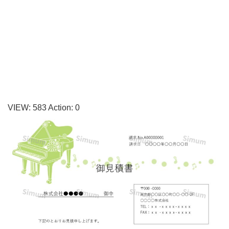
に
グ
ラ
ン
ド
ピ
ア
VIEW:
583
Action:
0
ノ
の
イ
ラ
ス
ト
を
描