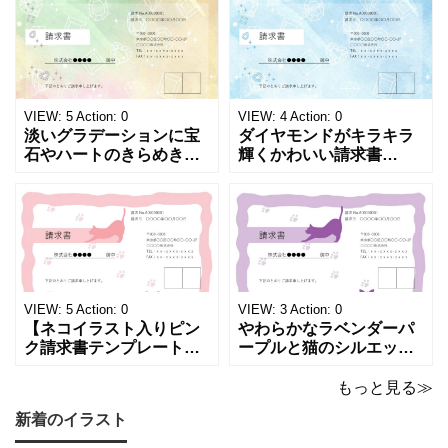
「返金領収書」のテンプ
イズの無料テンプレート
レートとなります。 A4縦
で、Excel・Wo
型サイズで用紙に印
VIEW:
5
Action:
0
VIEW:
4
Action:
0
淡いグラデーションに宝
ダイヤモンドがキラキラ
石やハートのきらめきを
輝くかわいい請求書
重ねた、幻想的でロマン
（Excel・Word）！透明
チックな請求書雛形で
感あふれるライトブルー
す。パステルピンクやラ
背景に、ジュエルモチー
ベンダーの色彩がやわら
フを散りばめた煌びやか
かな質感を生み出し、受
な請求書素材です。清潔
け取った相手の心をくす
感と高級感が同居するデ
ぐる特別な仕上がりとな
ザインは、クライアント
っています。 ハンドメイ
に信頼感と華やかな印象
VIEW:
5
Action:
0
VIEW:
3
Action:
0
ド雑貨、コスメブラン
を同時に届けます
【ネコイラスト入りピン
やわらかなラベンダーパ
ク請求書テンプレート
ープルと猫のシルエット
（Excel・Word）】愛ら
が優美な印象を与える、
しさと柔らかな雰囲気を
おしゃれな請求書フォー
もっと見る≫
兼ね備えた、ピンクカラ
マット（Excel・Word対
新着のイラスト
ーの猫デザイン請求書雛
応）です。上品でエレガ
形です。波打ちフレーム
ントなカラーリングは、