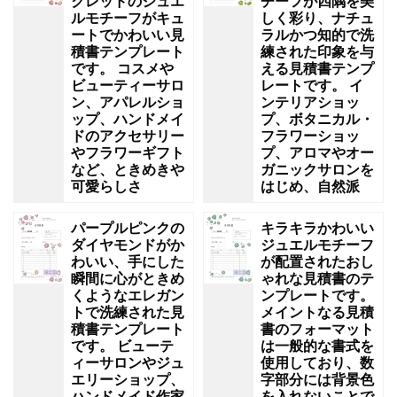
クレッドのジュエ
チーフが四隅を美
ルモチーフがキュ
しく彩り、ナチュ
ートでかわいい見
ラルかつ知的で洗
積書テンプレート
練された印象を与
です。 コスメや
える見積書テンプ
ビューティーサロ
レートです。 イ
ン、アパレルショ
ンテリアショッ
ップ、ハンドメイ
プ、ボタニカル・
ドのアクセサリー
フラワーショッ
やフラワーギフト
プ、アロマやオー
など、ときめきや
ガニックサロンを
可愛らしさ
はじめ、自然派
パープルピンクの
キラキラかわいい
ダイヤモンドがか
ジュエルモチーフ
わいい、手にした
が配置されたおし
瞬間に心がときめ
ゃれな見積書のテ
くようなエレガン
ンプレートです。
トで洗練された見
メイントなる見積
積書テンプレート
書のフォーマット
です。 ビューテ
は一般的な書式を
ィーサロンやジュ
使用しており、数
エリーショップ、
字部分には背景色
ハンドメイド作家
を入れないことで