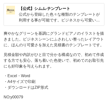
可
【公式】シムム-テンプレート
愛
公式から登録した色々な種類のテンプレートが
さ
利用する事が可能です。ビジネスから可愛いデ
ザインのテンプレートなど様々な素材がダウン
を
ロードしご利用頂く事が可能です！Excelや
爽やかなグリーンを基調にグランドピアノのイラストを描
加
Word・PDFとJPGなどA4サイズで気軽に使え
きました。ビジネスシーンにふさわしい整ったレイアウト
え
る素材がメインです。
に、ほんのり可愛さを加えた見積書のテンプレートです。
た
見積金額や内訳がひと目で分かる構成なので、初めて作成
見
する方でも安心。落ち着いた色使いで、初めてのお取引先
積
にも好印象を与えられます。
書
・Excel・Word
の
・A4サイズで印刷
テ
・ダウンロードはZIP形式
ン
NO:y00079
プ