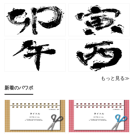
の中に描かれたキャット
他とは一味違う個性を演
シルエットや小さな肉球
出したいときにも活躍し
モチーフが、ビジネス文
ます。 猫カフェやトリミ
書にさりげない
ングサロン
もっと見る≫
新着のパワポ