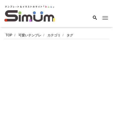
Me
爽
TOP
可愛いテンプレ
カテゴリ
タグ
や
か
な
グ
リ
ー
ン
を
基
調