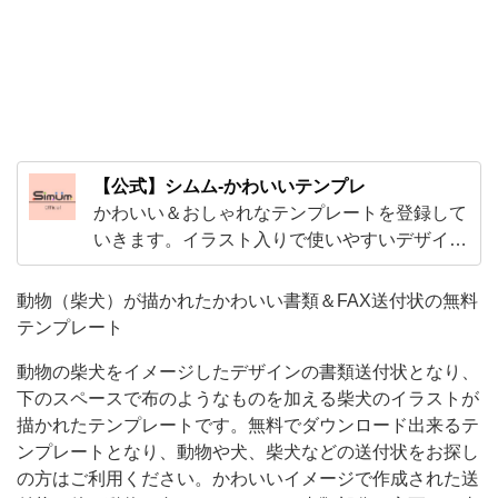
ス
ペ
ー
ス
で
【公式】シムム-かわいいテンプレ
布
かわいい＆おしゃれなテンプレートを登録して
の
いきます。イラスト入りで使いやすいデザイン
よ
から、ExcelやWordで編集出来る子供から大人
う
まで使えるテンプレやビジネスで使えるかわい
動物（柴犬）が描かれたかわいい書類＆FAX送付状の無料
いテンプレートをご用意！
な
テンプレート
も
動物の柴犬をイメージしたデザインの書類送付状となり、
の
下のスペースで布のようなものを加える柴犬のイラストが
描かれたテンプレートです。無料でダウンロード出来るテ
を
ンプレートとなり、動物や犬、柴犬などの送付状をお探し
加
の方はご利用ください。かわいいイメージで作成された送