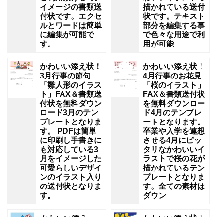
イメージの書類送
描かれている送付
付状です。エクセ
状です。テキスト
ルとワードは簡単
部分を編集する事
に編集が可能で
で色々な用途で利
す。
用が可能
かわいい添え状！
かわいい添え状！
3月行事の節句
4月行事のお花見
「雛人形のイラス
「桜のイラスト」
ト」FAX＆書類送
FAX＆書類送付状
付状を無料ダウン
を無料ダウンロー
ロード3月のテン
ド4月のテンプレ
プレートとなりま
ートとなります。
す。 PDFは簡単
卒業や入学を連想
に印刷し手書きに
させる4月にピッ
も対応している3
タリなかわいいイ
月をイメージした
ラストで桜の花が
可愛らしいデザイ
描かれているテン
ンのイラスト入り
プレートとなりま
の送付状となりま
す。全ての素材は
す。
ダウン