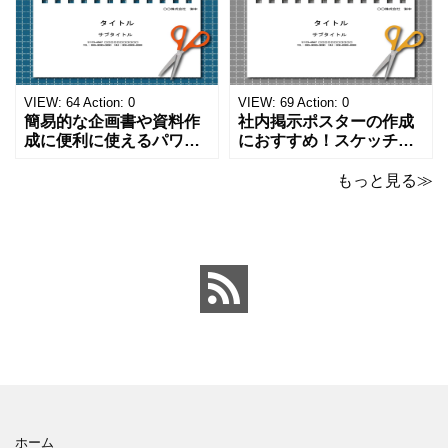
ストが描かれています。
ーマットにおすすめしま
ご案内やお知らせなど簡
す。 ノートタイプのフォ
単な資料を時短で作成で
ーマットで文字入れをし
きる便利なフォーマット
やすく、壁に貼ってもか
になります。 文房具好き
わいいデザインです。お
の方、掲示ポスターを作
子さんが見てもテンショ
VIEW:
64
Action:
0
VIEW:
69
Action:
0
成をされたい方におす
ンが上がるテンプレ
簡易的な企画書や資料作
社内掲示ポスターの作成
成に便利に使えるパワー
におすすめ！スケッチブ
ポイントのテンプレート
ックデザインのおしゃれ
です。青の工作マットに
なパワーポイントのテン
もっと見る≫
赤いハサミ、カッター、
プレートです。グレーの
ペンのワンポイントイラ
背景でシックなデザイ
ストが入っている、おし
ン。会社の壁面や寮など
ゃれでかわいいデザイ
の掲示ポスター、お知ら
ン。 企画書や提案書の表
せ、ご案内のフォーマッ
紙として利用したり、３
トにおすすめします。 ダ
ページを使用して企画
ウンロードしてテキス
ホーム