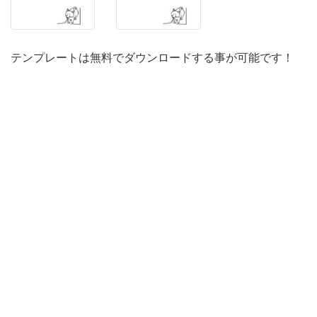
デ
ザ
イ
テンプレートは無料でダウンロードする事が可能です！
ン
の
書
類
送
付
状
と
な
り、
下
の