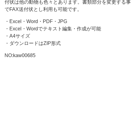
え
付状は他の動物も色々とあります。書類部分を変更する事
る
でFAX送付状とし利用も可能です。
柴
・Excel・Word・PDF・JPG
犬
・Excel・Wordでテキスト編集・作成が可能
・A4サイズ
・ダウンロードはZIP形式
NO:kaw00685