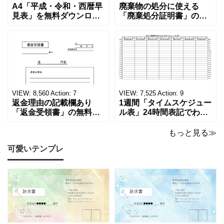
A4「平成・令和・西暦早
廃棄物の処分に使える
見表」を無料ダウンロー
「廃棄処分証明書」の無
ド！和暦⇔西暦の変換や
料テンプレート！家電メ
学歴の計算が一目でわか
ーカーの代理店、回収業
る！印刷可能な一覧表！
者へおすすめ！(Excel・
印刷可能な平成・令和・
Word・PDF)正しく廃棄
西暦早見表を無料ダウン
されたことを証明する書
ロードでご利用いただけ
類「廃棄処分証明書」の
ます。 パソコンに保存し
テンプレートです。 量販
ていただくか、A4サイズ
店や家電メーカーの代理
VIEW:
8,560
Action:
7
VIEW:
7,525
Action:
9
でコピーしてご
店、回収
返金理由の記載欄あり
1週間「タイムスケジュー
「返金受領書」の無料テ
ル表」24時間表記でわか
ンプレート！過払い･誤入
りやすい無料テンプレー
金などで使える書き方が
ト！A4横型ExcelやWord
もっと見る≫
簡単なひな形でおすす
で簡単作成できる！1週間
可愛いテンプレ
め！過払い･誤入金などが
の予定が書ける24時間表
発生した際にも使える、
記のタイムスケジュール
モノクロでシンプルな
表になります。 A4横型サ
「返金領収書」のテンプ
イズの無料テンプレート
レートとなります。 A4縦
で、Excel・Wo
型サイズで用紙に印