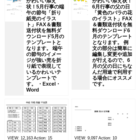
かわいい添え
かわいい添え状！
状！5月行事の端
6月行事の父の日
午の節句「折り
「黄色のバラの花
紙兜のイラス
のイラスト」FAX
ト」FAX＆書類
＆書類送付状を無
送付状を無料ダ
料ダウンロード6
ウンロード5月の
月のテンプレート
テンプレートと
となります。 例
なります。 端午
文の部分は簡単に
の節句のイメー
編集し変更や追加
ジが強い兜を折
が行えるので、6
り紙で表現して
月の父の日にちな
いるかわいいテ
んだ用途で利用す
ンプレートで
る場合にオススメ
す。 ・Excel・
です。
Word
VIEW:
12,163
Action:
15
VIEW:
9,097
Action:
10