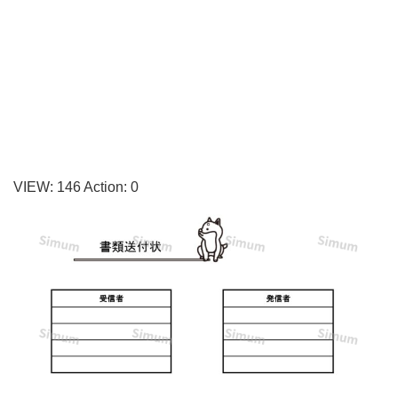
い
い
書
類
＆
FAX
送
VIEW:
146
Action:
0
付
状
の
無
料
テ
ン
プ