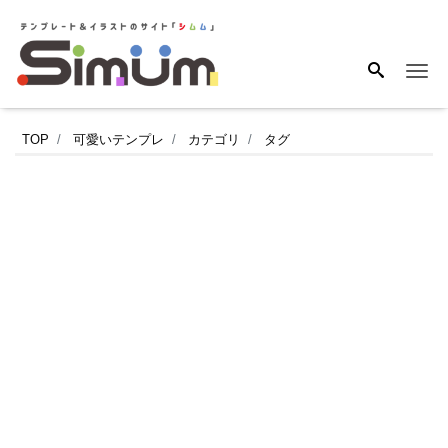
Me
動
TOP
可愛いテンプレ
カテゴリ
タグ
物
（柴
犬）
が
描
か
れ
た
か
わ