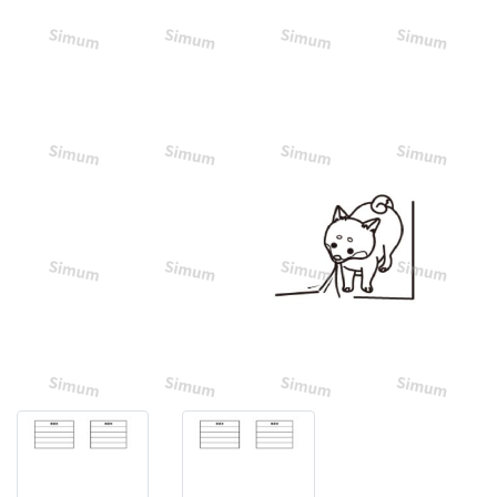
レ
ー
ト
動
物
の
柴
犬
を
イ
メ
ー
ジ
し
た