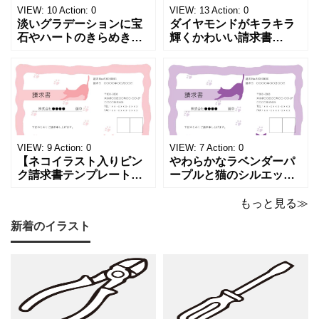
VIEW:
10
Action:
0
VIEW:
13
Action:
0
淡いグラデーションに宝
ダイヤモンドがキラキラ
石やハートのきらめきを
輝くかわいい請求書
重ねた、幻想的でロマン
（Excel・Word）！透明
チックな請求書雛形で
感あふれるライトブルー
す。パステルピンクやラ
背景に、ジュエルモチー
ベンダーの色彩がやわら
フを散りばめた煌びやか
かな質感を生み出し、受
な請求書素材です。清潔
け取った相手の心をくす
感と高級感が同居するデ
ぐる特別な仕上がりとな
ザインは、クライアント
っています。 ハンドメイ
に信頼感と華やかな印象
VIEW:
9
Action:
0
VIEW:
7
Action:
0
ド雑貨、コスメブラン
を同時に届けます
【ネコイラスト入りピン
やわらかなラベンダーパ
ク請求書テンプレート
ープルと猫のシルエット
（Excel・Word）】愛ら
が優美な印象を与える、
しさと柔らかな雰囲気を
おしゃれな請求書フォー
もっと見る≫
兼ね備えた、ピンクカラ
マット（Excel・Word対
新着のイラスト
ーの猫デザイン請求書雛
応）です。上品でエレガ
形です。波打ちフレーム
ントなカラーリングは、
の中に描かれたキャット
他とは一味違う個性を演
シルエットや小さな肉球
出したいときにも活躍し
モチーフが、ビジネス文
ます。 猫カフェやトリミ
書にさりげない
ングサロン