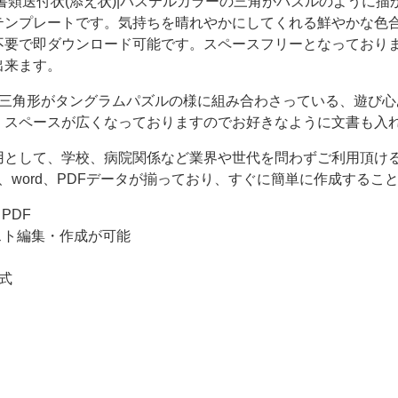
DFの無料書類送付状(添え状)|パステルカラーの三角がパズルのように
テンプレートです。気持ちを晴れやかにしてくれる鮮やかな色
不要で即ダウンロード可能です。スペースフリーとなっており
出来ます。
の三角形がタングラムパズルの様に組み合わさっている、遊び心
。スペースが広くなっておりますのでお好きなように文書も入
用として、学校、病院関係など業界や世代を問わずご利用頂け
el、word、PDFデータが揃っており、すぐに簡単に作成するこ
・PDF
テキスト編集・作成が可能
式