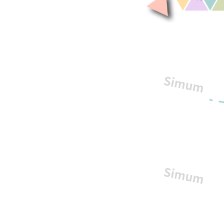
状
(添
え
状)|
パ
ス
テ
ル
カ
ラ