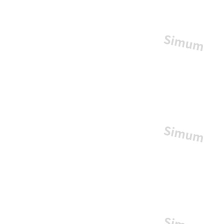
ー
の
三
角
が
パ
ズ
ル
の