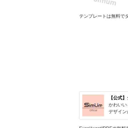
よ
テンプレートは無料で
う
に
描
か
れ
た
【公式】
お
かわいい
デザイン
し
スで使え