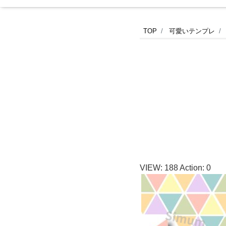
Excel/wo
TOP
可愛いテンプレ
の
無
料
書
類
VIEW:
188
Action:
0
送
付