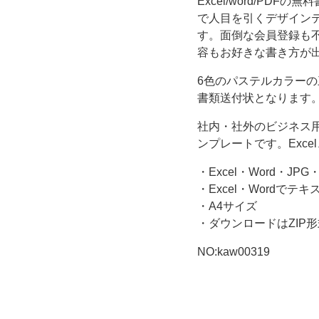
ゃ
Excel/word/P
で人目を引くデザイン
れ
す。面倒な会員登録も
容もお好きな書き方が
で
6色のパステルカラー
人
書類送付状となります
社内・社外のビジネス
目
ンプレートです。Exc
を
・Excel・Word・JPG
・Excel・Wordで
引
・A4サイズ
・ダウンロードはZIP形
く
NO:kaw00319
デ
ザ