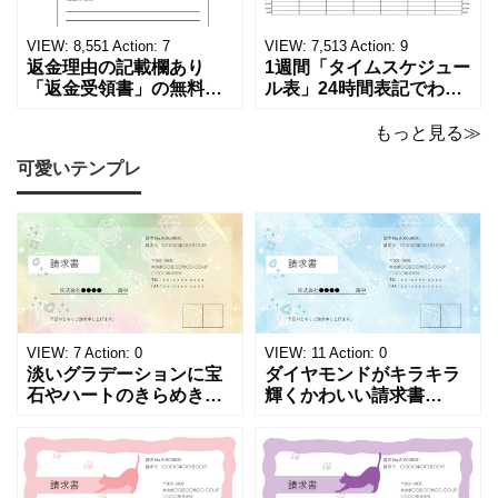
ロードでご利用いただけ
類「廃棄処分証明書」の
ます。 パソコンに保存し
テンプレートです。 量販
ていただくか、A4サイズ
店や家電メーカーの代理
VIEW:
8,551
Action:
7
VIEW:
7,513
Action:
9
でコピーしてご
店、回収
返金理由の記載欄あり
1週間「タイムスケジュー
「返金受領書」の無料テ
ル表」24時間表記でわか
ンプレート！過払い･誤入
りやすい無料テンプレー
金などで使える書き方が
ト！A4横型ExcelやWord
もっと見る≫
簡単なひな形でおすす
で簡単作成できる！1週間
可愛いテンプレ
め！過払い･誤入金などが
の予定が書ける24時間表
発生した際にも使える、
記のタイムスケジュール
モノクロでシンプルな
表になります。 A4横型サ
「返金領収書」のテンプ
イズの無料テンプレート
レートとなります。 A4縦
で、Excel・Wo
型サイズで用紙に印
VIEW:
7
Action:
0
VIEW:
11
Action:
0
淡いグラデーションに宝
ダイヤモンドがキラキラ
石やハートのきらめきを
輝くかわいい請求書
重ねた、幻想的でロマン
（Excel・Word）！透明
チックな請求書雛形で
感あふれるライトブルー
す。パステルピンクやラ
背景に、ジュエルモチー
ベンダーの色彩がやわら
フを散りばめた煌びやか