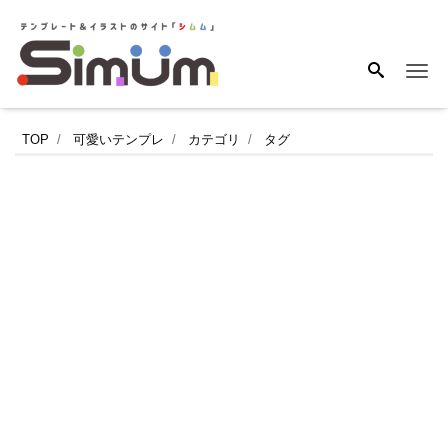
Me
社
TOP
可愛いテンプレ
カテゴリ
タグ
内
封
筒・
メ
ー
ル・
回
覧
便
に