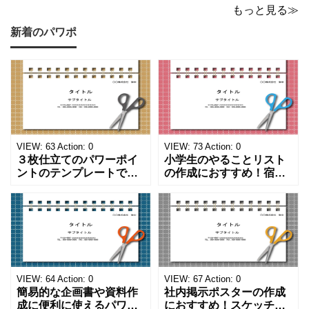
もっと見る≫
新着のパワポ
VIEW:
63
Action:
0
VIEW:
73
Action:
0
３枚仕立てのパワーポイ
小学生のやることリスト
ントのテンプレートで
の作成におすすめ！宿題
す。ハサミ、カッター、
や学校、家庭での決まり
ペンのワンポイントイラ
事をまとめたい時のフォ
ストが描かれています。
ーマットにおすすめしま
ご案内やお知らせなど簡
す。 ノートタイプのフォ
単な資料を時短で作成で
ーマットで文字入れをし
きる便利なフォーマット
やすく、壁に貼ってもか
になります。 文房具好き
わいいデザインです。お
の方、掲示ポスターを作
子さんが見てもテンショ
VIEW:
64
Action:
0
VIEW:
67
Action:
0
成をされたい方におす
ンが上がるテンプレ
簡易的な企画書や資料作
社内掲示ポスターの作成
成に便利に使えるパワー
におすすめ！スケッチブ