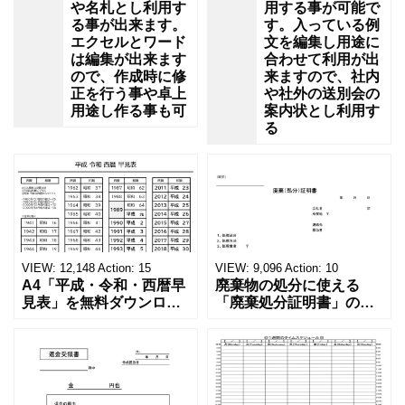
や名札とし利用す
用する事が可能で
る事が出来ます。
す。入っている例
エクセルとワード
文を編集し用途に
は編集が出来ます
合わせて利用が出
ので、作成時に修
来ますので、社内
正を行う事や卓上
や社外の送別会の
用途し作る事も可
案内状とし利用す
る
VIEW:
12,148
Action:
15
VIEW:
9,096
Action:
10
A4「平成・令和・西暦早
廃棄物の処分に使える
見表」を無料ダウンロー
「廃棄処分証明書」の無
ド！和暦⇔西暦の変換や
料テンプレート！家電メ
学歴の計算が一目でわか
ーカーの代理店、回収業
る！印刷可能な一覧表！
者へおすすめ！(Excel・
印刷可能な平成・令和・
Word・PDF)正しく廃棄
西暦早見表を無料ダウン
されたことを証明する書