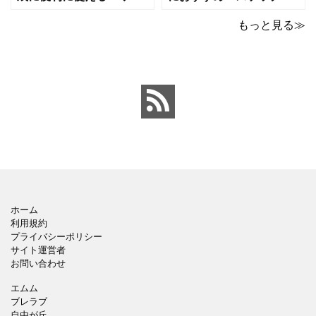
ポイントのテンプレート
ックデザインのおしゃれ
です。青の工作マットに
なパワーポイントのテン
もっと見る≫
赤いハサミ、カッター、
プレートです。グレーの
ペンのワンポイントイラ
背景でシックなデザイ
ストが入っている、おし
ン。会社の壁面や寮など
ゃれでかわいいデザイ
の掲示ポスター、お知ら
ン。 企画書や提案書の表
せ、ご案内のフォーマッ
紙として利用したり、３
トにおすすめします。 ダ
ページを使用して企画
ウンロードしてテキス
ホーム
利用規約
プライバシーポリシー
サイト運営者
お問い合わせ
エムム
ブレラブ
自由が丘