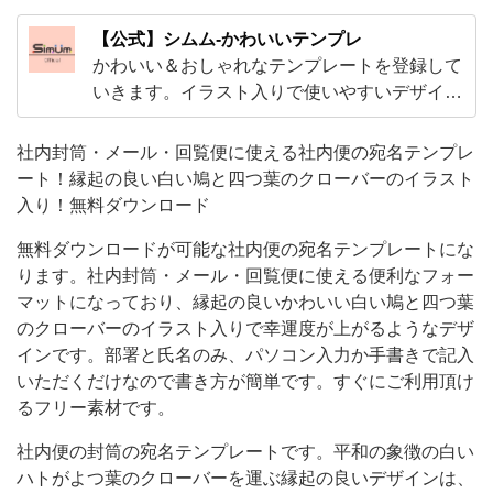
ロ
【公式】シムム-かわいいテンプレ
ー
かわいい＆おしゃれなテンプレートを登録して
ド
いきます。イラスト入りで使いやすいデザイン
から、ExcelやWordで編集出来る子供から大人
無
まで使えるテンプレやビジネスで使えるかわい
社内封筒・メール・回覧便に使える社内便の宛名テンプレ
料
いテンプレートをご用意！
ート！縁起の良い白い鳩と四つ葉のクローバーのイラスト
ダ
入り！無料ダウンロード
ウ
無料ダウンロードが可能な社内便の宛名テンプレートにな
ン
ります。社内封筒・メール・回覧便に使える便利なフォー
ロ
マットになっており、縁起の良いかわいい白い鳩と四つ葉
ー
のクローバーのイラスト入りで幸運度が上がるようなデザ
ド
インです。部署と氏名のみ、パソコン入力か手書きで記入
いただくだけなので書き方が簡単です。すぐにご利用頂け
が
るフリー素材です。
可
社内便の封筒の宛名テンプレートです。平和の象徴の白い
能
ハトがよつ葉のクローバーを運ぶ縁起の良いデザインは、