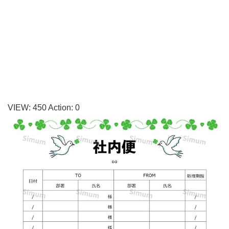
使
え
る
社
内
便
の
VIEW:
450
Action:
0
宛
名
テ
ン
プ
レ
ー
ト！