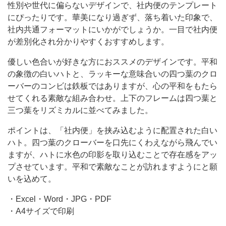
な
性別や世代に偏らないデザインで、社内便のテンプレート
社
にぴったりです。華美になり過ぎず、落ち着いた印象で、
内
社内共通フォーマットにいかがでしょうか。一目で社内便
が差別化され分かりやすくおすすめします。
便
の
優しい色合いが好きな方におススメのデザインです。平和
の象徴の白いハトと、ラッキーな意味合いの四つ葉のクロ
ーバーのコンビは鉄板ではありますが、心の平和をもたら
せてくれる素敵な組み合わせ。上下のフレームは四つ葉と
三つ葉をリズミカルに並べてみました。
ポイントは、「社内便」を挟み込むように配置された白い
ハト。四つ葉のクローバーを口先にくわえながら飛んでい
ますが、ハトに水色の印影を取り込むことで存在感をアッ
プさせています。平和で素敵なことが訪れますようにと願
いを込めて。
・Excel・Word・JPG・PDF
・A4サイズで印刷