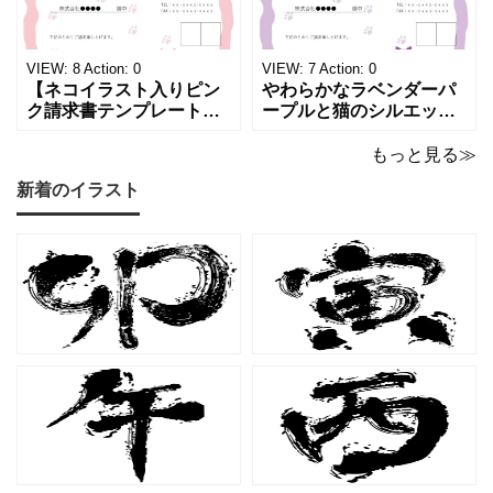
かな質感を生み出し、受
な請求書素材です。清潔
け取った相手の心をくす
感と高級感が同居するデ
ぐる特別な仕上がりとな
ザインは、クライアント
っています。 ハンドメイ
に信頼感と華やかな印象
VIEW:
8
Action:
0
VIEW:
7
Action:
0
ド雑貨、コスメブラン
を同時に届けます
【ネコイラスト入りピン
やわらかなラベンダーパ
ク請求書テンプレート
ープルと猫のシルエット
（Excel・Word）】愛ら
が優美な印象を与える、
しさと柔らかな雰囲気を
おしゃれな請求書フォー
もっと見る≫
兼ね備えた、ピンクカラ
マット（Excel・Word対
新着のイラスト
ーの猫デザイン請求書雛
応）です。上品でエレガ
形です。波打ちフレーム
ントなカラーリングは、
の中に描かれたキャット
他とは一味違う個性を演
シルエットや小さな肉球
出したいときにも活躍し
モチーフが、ビジネス文
ます。 猫カフェやトリミ
書にさりげない
ングサロン