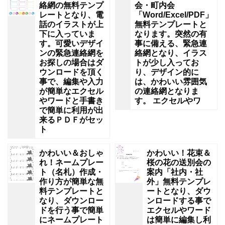
絡網の無料テンプ
会・町内会
レートとなり、電
「Word/Excel/PDF」
話のイラストが上
無料テンプレートと
下に入っていま
なります。突然の有
す。可愛いデザイ
事に備える、緊急連
ンの緊急連絡網を
絡網となり、イラス
お探しの場合はダ
トが少し入ってお
ウンロードを頂く
り、デザイン的に
事で、編集や入力
は、かわいい雰囲気
が簡単なエクセル
の連絡網となりま
やワードと手書き
す。 エクセルやワ
で簡単に利用が出
来るＰＤＦがセッ
ト
かわいい＆おしゃ
かわいい！花束＆
れ！ネームプレー
桜の花の送別会の
ト（名札）作成・
案内「社内・社
作り方が簡単な無
外」無料テンプレ
料テンプレートと
ートとなり、ダウ
なり、ダウンロー
ンロードする事で
ドを行う事で簡単
エクセルやワード
にネームプレート
は簡単に編集し利