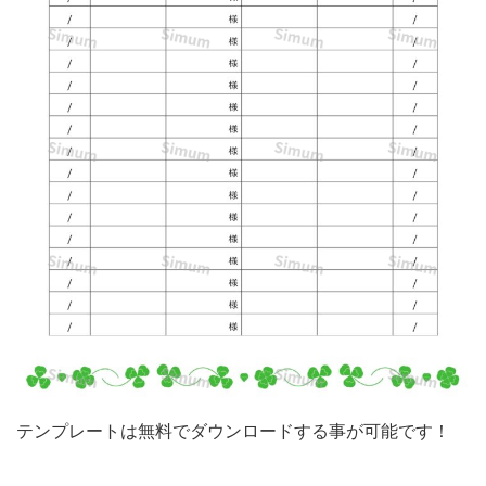
縁
起
の
良
い
白
い
鳩
と
四
つ
葉
の
テンプレートは無料でダウンロードする事が可能です！
ク
ロ