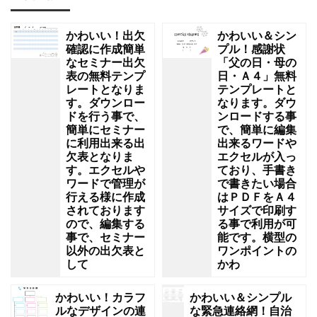
かわいい！出欠
かわいい＆シン
確認に作成簡単
プル！感謝状
なセミナー出欠
「父の日・母の
表の無料テンプ
日・Ａ４」無料
レートとなりま
テンプレートと
す。ダウンロー
なります。ダウ
ドを行う事で、
ンロードする事
簡単にセミナー
で、簡単に編集
に利用出来る出
出来るワードや
欠表となりま
エクセルが入っ
す。エクセルや
ており、手書き
ワードで管理が
で書きたい場合
行える様に作成
はＰＤＦをＡ４
されております
サイズで印刷す
ので、編集する
る事で利用が可
事で、セミナー
能です。横型の
以外の出欠表と
ワンポイントの
して
かわ
かわいい！カラフ
かわいい＆シンプル
ルなデザインの連
な緊急連絡網！自治