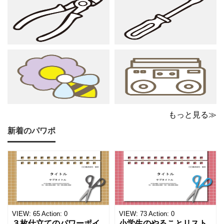
シルエットや小さな肉球
出したいときにも活躍し
モチーフが、ビジネス文
ます。 猫カフェやトリミ
書にさりげない
ングサロン
もっと見る≫
新着のパワポ
VIEW:
65
Action:
0
VIEW:
73
Action:
0
３枚仕立てのパワーポイ
小学生のやることリスト