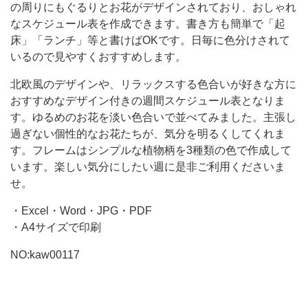
フ
の周りにもぐるりとお花がデザインされており、おしゃれ
レ
なスケジュール表を作成できます。書き方も簡単で「起
ー
床」「ランチ」等と書けばOKです。日毎に色分けされて
いるので見やすくおすすめします。
ム
で
北欧風のデザインや、リラックスする色合いが好きな方に
おすすめなデザイン付きの週間スケジュール表となりま
す。ゆるめのお花を淡い色合いで並べてみました。主張し
過ぎない個性的なお花たちが、気分を明るくしてくれま
す。フレームはシンプルな植物柄を3種類の色で作成して
います。楽しい気分にしたい週に是非ご利用くださいま
せ。
・Excel・Word・JPG・PDF
・A4サイズで印刷
NO:kaw00117