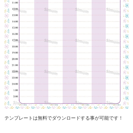
の
時
間
管
理
に
便
利・
北
欧
風
の
花
テンプレートは無料でダウンロードする事が可能です！
柄
フ