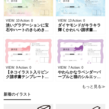
型サイズで用紙に印
VIEW:
10
Action:
0
VIEW:
13
Action:
0
淡いグラデーションに宝
ダイヤモンドがキラキラ
石やハートのきらめきを
輝くかわいい請求書
重ねた、幻想的でロマン
（Excel・Word）！透明
チックな請求書雛形で
感あふれるライトブルー
す。パステルピンクやラ
背景に、ジュエルモチー
ベンダーの色彩がやわら
フを散りばめた煌びやか
かな質感を生み出し、受
な請求書素材です。清潔
け取った相手の心をくす
感と高級感が同居するデ
ぐる特別な仕上がりとな
ザインは、クライアント
っています。 ハンドメイ
に信頼感と華やかな印象
VIEW:
9
Action:
0
VIEW:
7
Action:
0
ド雑貨、コスメブラン
を同時に届けます
【ネコイラスト入りピン
やわらかなラベンダーパ
ク請求書テンプレート
ープルと猫のシルエット
（Excel・Word）】愛ら
が優美な印象を与える、
しさと柔らかな雰囲気を
おしゃれな請求書フォー
もっと見る≫
兼ね備えた、ピンクカラ
マット（Excel・Word対
新着のイラスト
ーの猫デザイン請求書雛
応）です。上品でエレガ
形です。波打ちフレーム
ントなカラーリングは、
の中に描かれたキャット
他とは一味違う個性を演