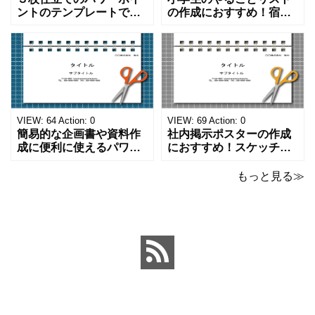
ントのテンプレートで
の作成におすすめ！宿題
す。ハサミ、カッター、
や学校、家庭での決まり
ペンのワンポイントイラ
事をまとめたい時のフォ
ストが描かれています。
ーマットにおすすめしま
ご案内やお知らせなど簡
す。 ノートタイプのフォ
単な資料を時短で作成で
ーマットで文字入れをし
きる便利なフォーマット
やすく、壁に貼ってもか
になります。 文房具好き
わいいデザインです。お
の方、掲示ポスターを作
子さんが見てもテンショ
VIEW:
64
Action:
0
VIEW:
69
Action:
0
成をされたい方におす
ンが上がるテンプレ
簡易的な企画書や資料作
社内掲示ポスターの作成
成に便利に使えるパワー
におすすめ！スケッチブ
ポイントのテンプレート
ックデザインのおしゃれ
です。青の工作マットに
なパワーポイントのテン
もっと見る≫
赤いハサミ、カッター、
プレートです。グレーの
ペンのワンポイントイラ
背景でシックなデザイ
ストが入っている、おし
ン。会社の壁面や寮など
ゃれでかわいいデザイ
の掲示ポスター、お知ら
ン。 企画書や提案書の表
せ、ご案内のフォーマッ
紙として利用したり、３
トにおすすめします。 ダ
ページを使用して企画
ウンロードしてテキス