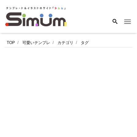
Me
朝
TOP
可愛いテンプレ
カテゴリ
タグ
5
時
か
ら
深
夜
2
時
ま
で