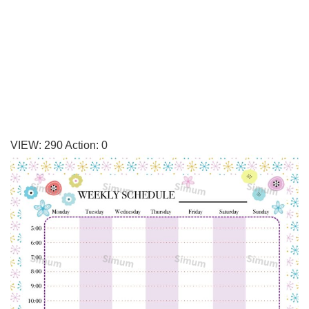
「ウ
ィ
ー
ク
リ
ー
ス
VIEW:
290
Action:
0
ケ
ジ
ュ
ー
ル
表」
1
日