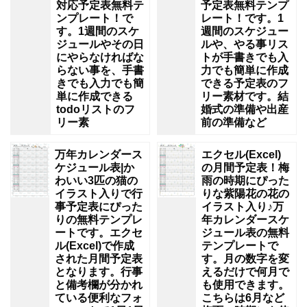
対応予定表無料テ
予定表無料テンプ
ンプレート！で
レート！です。1
す。1週間のスケ
週間のスケジュー
ジュールやその日
ルや、やる事リス
にやらなければな
トが手書きでも入
らない事を、手書
力でも簡単に作成
きでも入力でも簡
できる予定表のフ
単に作成できる
リー素材です。結
todoリストのフ
婚式の準備や出産
リー素
前の準備など
万年カレンダース
エクセル(Excel)
ケジュール表|か
の月間予定表！梅
わいい3匹の猫の
雨の時期にぴった
イラスト入りで行
りな紫陽花の花の
事予定表にぴった
イラスト入り♪万
りの無料テンプレ
年カレンダースケ
ートです。エクセ
ジュール表の無料
ル(Excel)で作成
テンプレートで
された月間予定表
す。月の数字を変
となります。行事
えるだけで何月で
と備考欄が分かれ
も使用できます。
ている便利なフォ
こちらは6月など