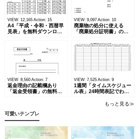
VIEW:
12,165
Action:
15
VIEW:
9,097
Action:
10
A4「平成・令和・西暦早
廃棄物の処分に使える
見表」を無料ダウンロー
「廃棄処分証明書」の無
ド！和暦⇔西暦の変換や
料テンプレート！家電メ
学歴の計算が一目でわか
ーカーの代理店、回収業
る！印刷可能な一覧表！
者へおすすめ！(Excel・
印刷可能な平成・令和・
Word・PDF)正しく廃棄
西暦早見表を無料ダウン
されたことを証明する書
ロードでご利用いただけ
類「廃棄処分証明書」の
ます。 パソコンに保存し
テンプレートです。 量販
ていただくか、A4サイズ
店や家電メーカーの代理
VIEW:
8,560
Action:
7
VIEW:
7,525
Action:
9
でコピーしてご
店、回収
返金理由の記載欄あり
1週間「タイムスケジュー
「返金受領書」の無料テ
ル表」24時間表記でわか
ンプレート！過払い･誤入
りやすい無料テンプレー
金などで使える書き方が
ト！A4横型ExcelやWord
もっと見る≫
簡単なひな形でおすす
で簡単作成できる！1週間
可愛いテンプレ
め！過払い･誤入金などが
の予定が書ける24時間表
発生した際にも使える、
記のタイムスケジュール
モノクロでシンプルな
表になります。 A4横型サ
「返金領収書」のテンプ
イズの無料テンプレート
レートとなります。 A4縦
で、Excel・Wo