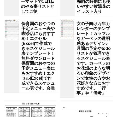
ーマットで1日1日
梅雨の時期にも使
のやる事リストと
いやすい紫陽花の
してご使
イラスト入り
保育園のおやつの
女の子向け万年カ
予定メニュー表や
レンダーのテンプ
喫茶店にもおすす
レート！カラフル
め！エクセル
なガーベラの透明
(Excel)で作成で
感あるデザイン♪
きるスケジュール
月間の予定やtodo
表テンプレート！
リストが管理でき
無料ダウンロード
るスケジュール表
保育園のおやつの
です。ガーベラの
予定メニュー表に
お花畑のような明
もおすすめ！エク
るい印象のデザイ
セル(Excel)で作
ンで女性の方やお
成できるスケジュ
花好きな方におす
ール表です。会員
すめです。「行
事」や「備考」