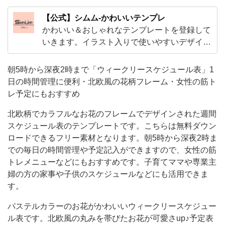
す
【公式】シムム-かわいいテンプレ
め
かわいい＆おしゃれなテンプレートを登録して
北
いきます。イラスト入りで使いやすいデザイン
から、ExcelやWordで編集出来る子供から大人
欧
まで使えるテンプレやビジネスで使えるかわい
朝5時から深夜2時まで「ウィークリースケジュール表」1
柄
いテンプレートをご用意！
日の時間管理に便利・北欧風の花柄フレーム・女性の筋ト
で
レ予定にもおすすめ
カ
北欧柄でカラフルなお花のフレームでデザインされた週間
ラ
スケジュール表のテンプレートです。こちらは無料ダウン
フ
ロードできるフリー素材となります。朝5時から深夜2時ま
ル
での毎日の時間管理や予定記入ができますので、女性の筋
な
トレメニューなどにもおすすめです。子育てママや専業主
婦の方の家事や子供のスケジュールなどにも活用できま
お
す。
花
パステルカラーのお花がかわいいウィークリースケジュー
の
ル表です。北欧風の丸みを帯びたお花が可愛さup♪予定表