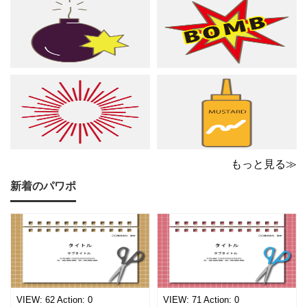
アノやリトミック、コー
れた、あたたかくシック
ラスなどの各種レッスン
な雰囲気でピアノやリト
はもちろん、野外ライ
ミック、管弦楽器など
もっと見る≫
新着のパワポ
VIEW:
62
Action:
0
VIEW:
71
Action:
0