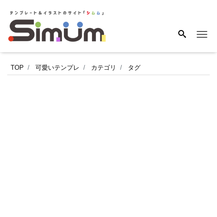
Me
か
TOP
可愛いテンプレ
カテゴリ
タグ
わ
い
い！
朝
晩
の
脈
拍
＆
血