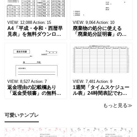
VIEW:
12,088
Action:
15
VIEW:
9,064
Action:
10
A4「平成・令和・西暦早
廃棄物の処分に使える
見表」を無料ダウンロー
「廃棄処分証明書」の無
ド！和暦⇔西暦の変換や
料テンプレート！家電メ
学歴の計算が一目でわか
ーカーの代理店、回収業
る！印刷可能な一覧表！
者へおすすめ！(Excel・
印刷可能な平成・令和・
Word・PDF)正しく廃棄
西暦早見表を無料ダウン
されたことを証明する書
ロードでご利用いただけ
類「廃棄処分証明書」の
ます。 パソコンに保存し
テンプレートです。 量販
ていただくか、A4サイズ
店や家電メーカーの代理
VIEW:
8,527
Action:
7
VIEW:
7,481
Action:
9
でコピーしてご
店、回収
返金理由の記載欄あり
1週間「タイムスケジュー
「返金受領書」の無料テ
ル表」24時間表記でわか
ンプレート！過払い･誤入
りやすい無料テンプレー
金などで使える書き方が
ト！A4横型ExcelやWord
もっと見る≫
簡単なひな形でおすす
で簡単作成できる！1週間
可愛いテンプレ
め！過払い･誤入金などが
の予定が書ける24時間表
発生した際にも使える、
記のタイムスケジュール
モノクロでシンプルな
表になります。 A4横型サ
「返金領収書」のテンプ
イズの無料テンプレート