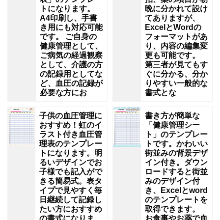
トになります。
晩に分かれて設け
A4印刷し、手書
てありますが、
き用にも対応可能
ExcelとWordの
です。 ご自身の
フォーマットがあ
健康管理として、
り、内容の編集変
ご病気の経過観察
更も可能です。
として、介護の方
第三者が見てもす
の記録用としてな
ぐに分かる、分か
ど、血圧の記録が
りやすい一般的な
必要な方にお
書式とな
子供の血圧管理に
書き方が簡単な
おすすめ！虹のイ
「健康管理シー
ラスト付き血圧管
ト」のテンプレー
理表のテンプレー
トです。かわいい
トになります。明
街並みの背景デザ
るいデザインでお
イン付き。ダウン
子様でも記入がで
ロードすると街並
きる簡易式。表タ
みのデザイン付
イプで見やすく毎
き、Excelとword
日継続して記録し
のテンプレートを
たい方におすすめ
取得できます。
の書式になりま
お食事やお薬で血