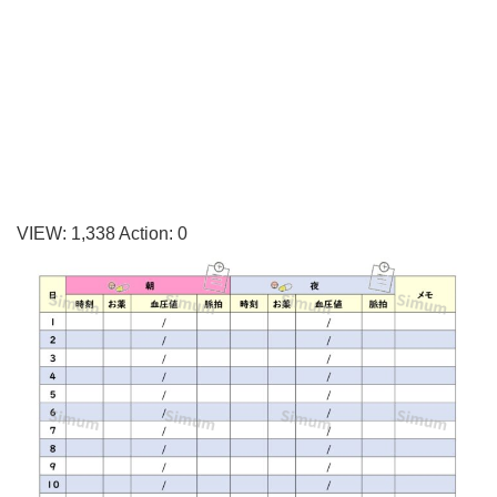
圧
記
録
表
「エ
ク
セ
VIEW:
1,338
Action:
0
ル・
ワ
ー
ド・
Ｐ
Ｄ
Ｆ」
無