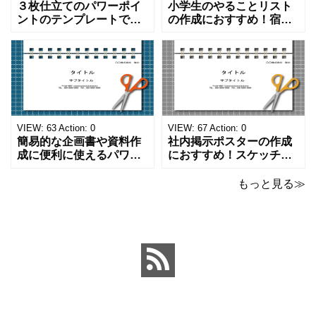
３枚仕立てのパワーポイ
小学生のやることリスト
ントのテンプレートで
の作成におすすめ！宿題
す。ハサミ、カッター、
や学校、家庭での決まり
ペンのワンポイントイラ
事をまとめたい時のフォ
ストが描かれています。
ーマットにおすすめしま
ご案内やお知らせなど簡
す。 ノートタイプのフォ
単な資料を時短で作成で
ーマットで文字入れをし
きる便利なフォーマット
やすく、壁に貼ってもか
になります。 文房具好き
わいいデザインです。お
の方、掲示ポスターを作
子さんが見てもテンショ
VIEW:
63
Action:
0
VIEW:
67
Action:
0
成をされたい方におす
ンが上がるテンプレ
簡易的な企画書や資料作
社内掲示ポスターの作成
成に便利に使えるパワー
におすすめ！スケッチブ
ポイントのテンプレート
ックデザインのおしゃれ
です。青の工作マットに
なパワーポイントのテン
もっと見る≫
赤いハサミ、カッター、
プレートです。グレーの
ペンのワンポイントイラ
背景でシックなデザイ
ストが入っている、おし
ン。会社の壁面や寮など
ゃれでかわいいデザイ
の掲示ポスター、お知ら
ン。 企画書や提案書の表
せ、ご案内のフォーマッ
紙として利用したり、３
トにおすすめします。 ダ
ページを使用して企画
ウンロードしてテキス