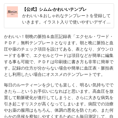
を
【公式】シムム-かわいいテンプレ
設
かわいい＆おしゃれなテンプレートを登録して
け
いきます。イラスト入りで使いやすいデザイン
から、ExcelやWordで編集出来る子供から大人
て
まで使えるテンプレやビジネスで使えるかわい
かわいい！朝晩の脈拍＆血圧記録表「エクセル・ワード・
あ
いテンプレートをご用意！
ＰＤＦ」無料テンプレートとなります。朝と晩に脈拍と血
る、
圧や薬のチェック項目を設けてある、表となり、ダウンロ
表
ードする事で、エクセルとワードは項目などが簡単に編集
と
する事も可能で、ＰＤＦは印刷後に書き方も非常に簡単で
す。記録の仕方が分からない場合や簡単に血圧表・脈拍表
な
とし利用したい場合にオススメのテンプレートです。
り、
ダ
毎日のルーティーンを少しでも楽しく、明るい気持ちでで
きたら…というお手伝いになればと思います。高血圧を放
ウ
置して動脈硬化が進行してしまうと、さらに大きな病気を
ン
引き起こすリスクが高くなってしまいます。病院での治療
ロ
やお薬の服用はもちろん、体調の悪化を防ぐため、また何
らかの兆候を察知しやすくするためにも毎日測定して、自