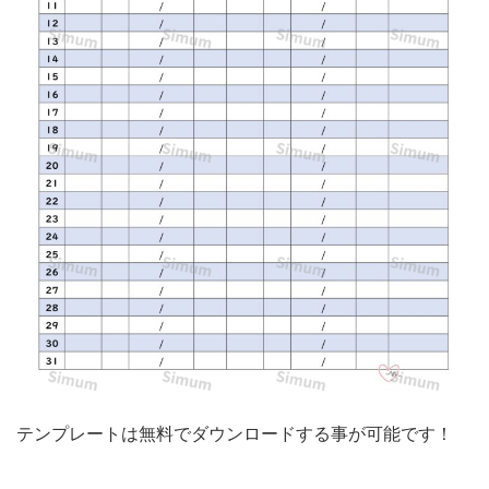
料
テ
ン
プ
レ
ー
ト
と
な
り
ま
す。
朝
テンプレートは無料でダウンロードする事が可能です！
と
晩