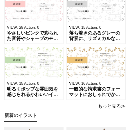
レートとなります。 A4縦
で、Excel・Wo
型サイズで用紙に印
VIEW:
29
Action:
0
VIEW:
15
Action:
0
やさしいピンクで彩られ
落ち着きのあるグレーの
た音符やシャープのモチ
背景に、リズミカルな音
ーフが画面いっぱいに広
符やシャープのイラスト
がる、キュートで華やか
が浮かぶ、シンプルでス
な請求書テンプレートで
タイリッシュな請求書テ
す。出演料、演奏ギャ
ンプレートです。シック
ラ、取材費請求、イベン
で洗練されたモノトーン
ト請求などの書類作成に
調のカラーは、モノクロ
ご活用ください。 表の項
印刷、FAX送信にも使え
目は現在は品目、数量、
るデザインです。 大人の
VIEW:
15
Action:
0
VIEW:
16
Action:
0
単価、金額になってい
音楽教室やプライ
明るくポップな雰囲気を
一般的な請求書のフォー
感じられるかわいいイラ
マットにおしゃれでかわ
スト入り請求書のテンプ
いいデザインが施された
レートです。弾むような
請求書のテンプレートで
もっと見る≫
音符とシャープのモチー
す。温もりのあるベージ
新着のイラスト
フが紙面いっぱいに踊
ュやゴールドのカラーリ
る、グリーン調の軽やか
ングに、音符やシャープ
で爽やかなデザインは ピ
のイラストが散りばめら