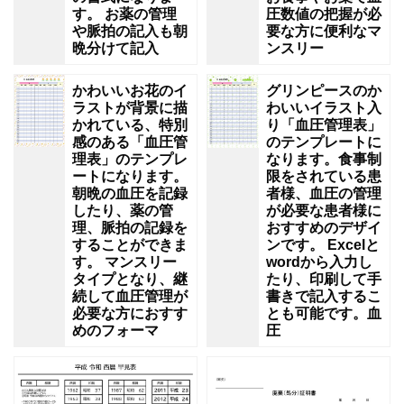
す。 お薬の管理
圧数値の把握が必
や脈拍の記入も朝
要な方に便利なマ
晩分けて記入
ンスリー
かわいいお花のイ
グリンピースのか
ラストが背景に描
わいいイラスト入
かれている、特別
り「血圧管理表」
感のある「血圧管
のテンプレートに
理表」のテンプレ
なります。食事制
ートになります。
限をされている患
朝晩の血圧を記録
者様、血圧の管理
したり、薬の管
が必要な患者様に
理、脈拍の記録を
おすすめのデザイ
することができま
ンです。 Excelと
す。 マンスリー
wordから入力し
タイプとなり、継
たり、印刷して手
続して血圧管理が
書きで記入するこ
必要な方におすす
とも可能です。血
めのフォーマ
圧