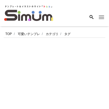
Me
封
TOP
可愛いテンプレ
カテゴリ
タグ
筒
や
ハ
ガ
キ
の
発
送
用
の