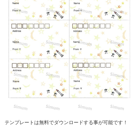
ー
ト！
宇
宙
飛
行
士
と
ロ
ケ
ッ
ト
の
テンプレートは無料でダウンロードする事が可能です！
か
わ