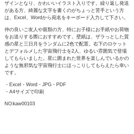
ー
ザインとなり、かわいいイラスト入りです。繰り返し発送
ト
がある方、綺麗な文字を書くのがちょっと苦手という方
で
は、Excel、Wordから宛名をキーボード入力して下さい。
す。
仲の良いご友人や親類の方、特にお子様にお手紙やお荷物
封
をお送りする際におすすめです。壁紙は、ザラっとした質
感の星と三日月をランダムに2色で配置。右下のロケット
とデフォルメした宇宙飛行士を2人、ゆるい雰囲気で登場
してもらいました。星に囲まれた世界を楽しんでいるかの
ような無邪気な宇宙飛行士にほっこりしてもらえたら幸い
です。
・Excel・Word・JPG・PDF
・A4サイズで印刷
NO:kaw00103