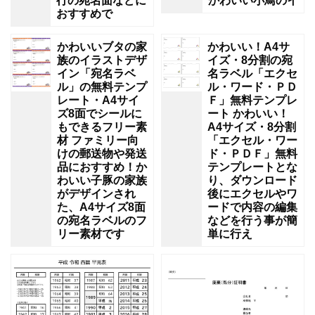
行の宛名面などに
かわいい小鳥のイ
おすすめで
かわいいブタの家
かわいい！A4サ
族のイラストデザ
イズ・8分割の宛
イン「宛名ラベ
名ラベル「エクセ
ル」の無料テンプ
ル・ワード・ＰＤ
レート・A4サイ
Ｆ」無料テンプレ
ズ8面でシールに
ート かわいい！
もできるフリー素
A4サイズ・8分割
材 ファミリー向
「エクセル・ワー
けの郵送物や発送
ド・ＰＤＦ」無料
品におすすめ！か
テンプレートとな
わいい子豚の家族
り、ダウンロード
がデザインされ
後にエクセルやワ
た、A4サイズ8面
ードで内容の編集
の宛名ラベルのフ
などを行う事が簡
リー素材です
単に行え