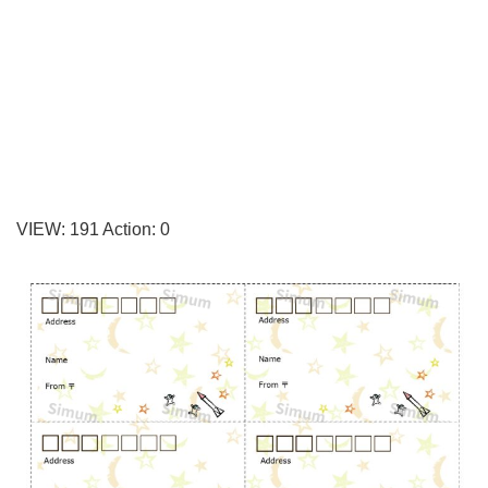
宛
名
ラ
ベ
ル
を
作
VIEW:
191
Action:
0
れ
る
無
料
テ
ン
プ
レ