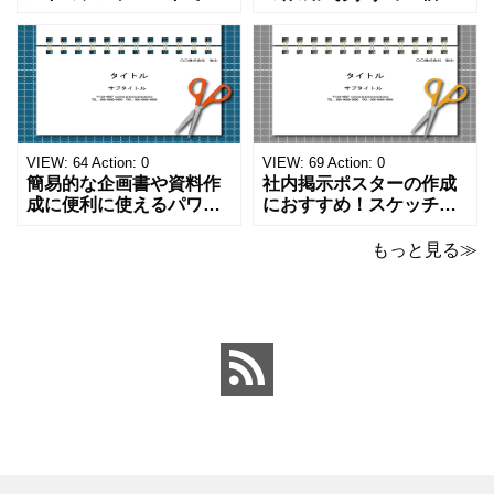
す。ハサミ、カッター、
や学校、家庭での決まり
ペンのワンポイントイラ
事をまとめたい時のフォ
ストが描かれています。
ーマットにおすすめしま
ご案内やお知らせなど簡
す。 ノートタイプのフォ
単な資料を時短で作成で
ーマットで文字入れをし
きる便利なフォーマット
やすく、壁に貼ってもか
になります。 文房具好き
わいいデザインです。お
の方、掲示ポスターを作
子さんが見てもテンショ
VIEW:
64
Action:
0
VIEW:
69
Action:
0
成をされたい方におす
ンが上がるテンプレ
簡易的な企画書や資料作
社内掲示ポスターの作成
成に便利に使えるパワー
におすすめ！スケッチブ
ポイントのテンプレート
ックデザインのおしゃれ
です。青の工作マットに
なパワーポイントのテン
もっと見る≫
赤いハサミ、カッター、
プレートです。グレーの
ペンのワンポイントイラ
背景でシックなデザイ
ストが入っている、おし
ン。会社の壁面や寮など
ゃれでかわいいデザイ
の掲示ポスター、お知ら
ン。 企画書や提案書の表
せ、ご案内のフォーマッ
紙として利用したり、３
トにおすすめします。 ダ
ページを使用して企画
ウンロードしてテキス