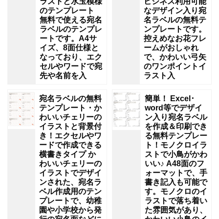
ラストと水玉模様
ビジネス利用可能
のテンプレート
なデザイン入り宛
無料で使える宛名
名ラベルの無料テ
ラベルのテンプレ
ンプレートです。
ートです。A4サ
控えめなお花フレ
イズ、8面仕様と
ームがおしゃれ
なっており、エク
で、かわいい弓矢
セルやワードで宛
のワンポイントイ
先や名前を入
ラスト入
宛名ラベルの無料
簡単！ Excel･
テンプレート・か
word等でデザイ
わいいチェリーの
ン入り宛名ラベル
イラストと背景付
を作成＆印刷でき
き！エクセルやワ
る無料テンプレー
ードで作成できる
ト！モノクロイラ
横書きタイプ か
ストで小鳥がかわ
わいいチェリーの
いい♪ A48面のフ
イラストでデザイ
ォーマットで、手
ンされた、宛名ラ
書き記入も可能で
ベル作成用のテン
す。モノクロのイ
プレートで、幼稚
ラストで落ち着い
園や小学校から発
た雰囲気があり、