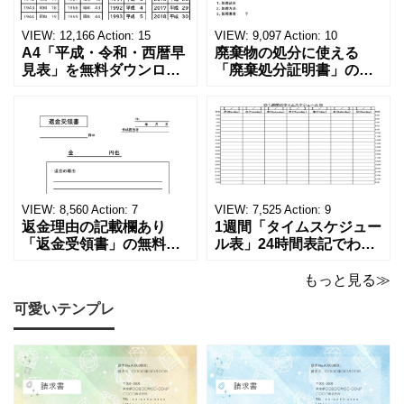
VIEW:
12,166
Action:
15
VIEW:
9,097
Action:
10
A4「平成・令和・西暦早
廃棄物の処分に使える
見表」を無料ダウンロー
「廃棄処分証明書」の無
ド！和暦⇔西暦の変換や
料テンプレート！家電メ
学歴の計算が一目でわか
ーカーの代理店、回収業
る！印刷可能な一覧表！
者へおすすめ！(Excel・
印刷可能な平成・令和・
Word・PDF)正しく廃棄
西暦早見表を無料ダウン
されたことを証明する書
ロードでご利用いただけ
類「廃棄処分証明書」の
ます。 パソコンに保存し
テンプレートです。 量販
ていただくか、A4サイズ
店や家電メーカーの代理
VIEW:
8,560
Action:
7
VIEW:
7,525
Action:
9
でコピーしてご
店、回収
返金理由の記載欄あり
1週間「タイムスケジュー
「返金受領書」の無料テ
ル表」24時間表記でわか
ンプレート！過払い･誤入
りやすい無料テンプレー
金などで使える書き方が
ト！A4横型ExcelやWord
もっと見る≫
簡単なひな形でおすす
で簡単作成できる！1週間
可愛いテンプレ
め！過払い･誤入金などが
の予定が書ける24時間表
発生した際にも使える、
記のタイムスケジュール
モノクロでシンプルな
表になります。 A4横型サ
「返金領収書」のテンプ
イズの無料テンプレート
レートとなります。 A4縦
で、Excel・Wo
型サイズで用紙に印