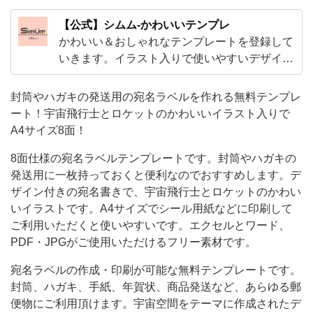
8
【公式】シムム-かわいいテンプレ
面
かわいい＆おしゃれなテンプレートを登録して
仕
いきます。イラスト入りで使いやすいデザイン
から、ExcelやWordで編集出来る子供から大人
様
まで使えるテンプレやビジネスで使えるかわい
封筒やハガキの発送用の宛名ラベルを作れる無料テンプレ
の
いテンプレートをご用意！
ート！宇宙飛行士とロケットのかわいいイラスト入りで
宛
A4サイズ8面！
名
8面仕様の宛名ラベルテンプレートです。封筒やハガキの
ラ
発送用に一枚持っておくと便利なのでおすすめします。デ
ベ
ザイン付きの宛名書きで、宇宙飛行士とロケットのかわい
ル
いイラストです。A4サイズでシール用紙などに印刷して
テ
ご利用いただくと使いやすいです。エクセルとワード、
PDF・JPGがご使用いただけるフリー素材です。
ン
プ
宛名ラベルの作成・印刷が可能な無料テンプレートです。
封筒、ハガキ、手紙、年賀状、商品発送など、あらゆる郵
レ
便物にご利用頂けます。宇宙空間をテーマに作成されたデ