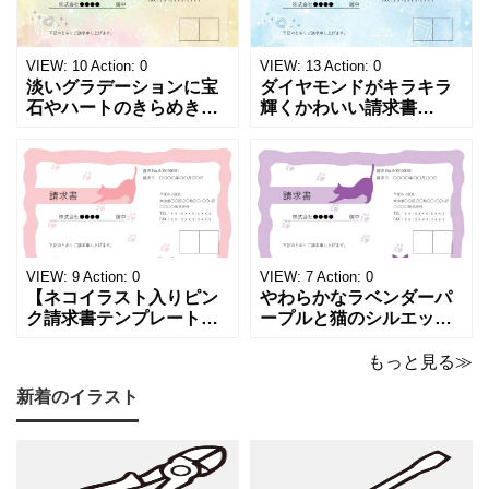
VIEW:
10
Action:
0
VIEW:
13
Action:
0
淡いグラデーションに宝
ダイヤモンドがキラキラ
石やハートのきらめきを
輝くかわいい請求書
重ねた、幻想的でロマン
（Excel・Word）！透明
チックな請求書雛形で
感あふれるライトブルー
す。パステルピンクやラ
背景に、ジュエルモチー
ベンダーの色彩がやわら
フを散りばめた煌びやか
かな質感を生み出し、受
な請求書素材です。清潔
け取った相手の心をくす
感と高級感が同居するデ
ぐる特別な仕上がりとな
ザインは、クライアント
っています。 ハンドメイ
に信頼感と華やかな印象
VIEW:
9
Action:
0
VIEW:
7
Action:
0
ド雑貨、コスメブラン
を同時に届けます
【ネコイラスト入りピン
やわらかなラベンダーパ
ク請求書テンプレート
ープルと猫のシルエット
（Excel・Word）】愛ら
が優美な印象を与える、
しさと柔らかな雰囲気を
おしゃれな請求書フォー
もっと見る≫
兼ね備えた、ピンクカラ
マット（Excel・Word対
新着のイラスト
ーの猫デザイン請求書雛
応）です。上品でエレガ
形です。波打ちフレーム
ントなカラーリングは、
の中に描かれたキャット
他とは一味違う個性を演
シルエットや小さな肉球
出したいときにも活躍し
モチーフが、ビジネス文
ます。 猫カフェやトリミ