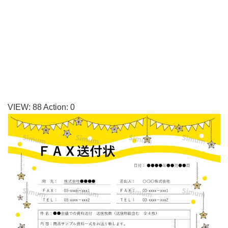
ず
必
要
な
「FAX
送
付
VIEW:
88
Action:
0
状」
の
テ
ン
プ
レ
ー
ト