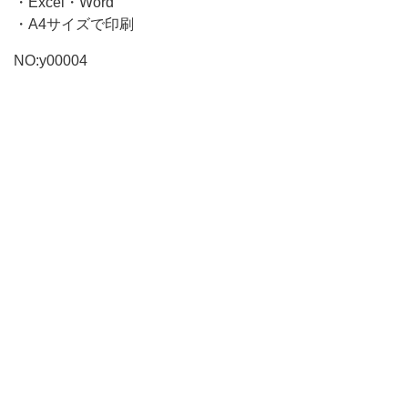
す。
・Excel・Word
・A4サイズで印刷
NO:y00004