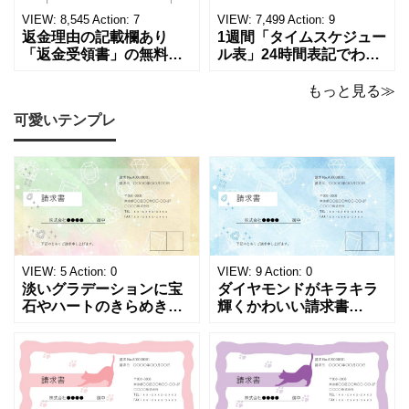
ていただくか、A4サイズ
店や家電メーカーの代理
VIEW:
8,545
Action:
7
VIEW:
7,499
Action:
9
でコピーしてご
店、回収
返金理由の記載欄あり
1週間「タイムスケジュー
「返金受領書」の無料テ
ル表」24時間表記でわか
ンプレート！過払い･誤入
りやすい無料テンプレー
金などで使える書き方が
ト！A4横型ExcelやWord
もっと見る≫
簡単なひな形でおすす
で簡単作成できる！1週間
可愛いテンプレ
め！過払い･誤入金などが
の予定が書ける24時間表
発生した際にも使える、
記のタイムスケジュール
モノクロでシンプルな
表になります。 A4横型サ
「返金領収書」のテンプ
イズの無料テンプレート
レートとなります。 A4縦
で、Excel・Wo
型サイズで用紙に印
VIEW:
5
Action:
0
VIEW:
9
Action:
0
淡いグラデーションに宝
ダイヤモンドがキラキラ
石やハートのきらめきを
輝くかわいい請求書
重ねた、幻想的でロマン
（Excel・Word）！透明
チックな請求書雛形で
感あふれるライトブルー
す。パステルピンクやラ
背景に、ジュエルモチー
ベンダーの色彩がやわら
フを散りばめた煌びやか
かな質感を生み出し、受
な請求書素材です。清潔