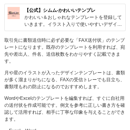
枚
【公式】シムム-かわいいテンプレ
数
かわいい＆おしゃれなテンプレートを登録して
を
いきます。イラスト入りで使いやすいデザイン
から、ExcelやWordで編集出来る子供から大人
わ
まで使えるテンプレやビジネスで使えるかわい
取引先に書類送信時に必ず必要な「FAX送付状」のテンプ
か
いテンプレートをご用意！
レートになります。既存のテンプレートを利用すれば、宛
り
先や差出人、件名、送信枚数をわかりやすく記載できま
や
す。
す
月や星のイラストが入ったデザインテンプレートは、書類
く
が多く溜まりがちになる、FAXの受信トレーでも目立ち、
記
書類埋もれの防止になるのでおすすめします。
載
WordやExcelのテンプレートを編集すれば、すぐに自社用
で
の送付状を作成可能です。例文を参考に正しい書き方を確
き
認して活用すれば、相手に丁寧な印象を与えることができ
ます。
ま