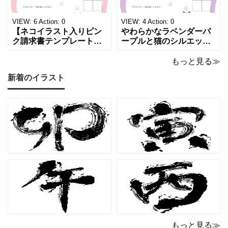
け取った相手の心をくす
感と高級感が同居するデ
ぐる特別な仕上がりとな
ザインは、クライアント
っています。 ハンドメイ
に信頼感と華やかな印象
VIEW:
6
Action:
0
VIEW:
4
Action:
0
ド雑貨、コスメブラン
を同時に届けます
【ネコイラスト入りピン
やわらかなラベンダーパ
ク請求書テンプレート
ープルと猫のシルエット
（Excel・Word）】愛ら
が優美な印象を与える、
しさと柔らかな雰囲気を
おしゃれな請求書フォー
もっと見る≫
兼ね備えた、ピンクカラ
マット（Excel・Word対
新着のイラスト
ーの猫デザイン請求書雛
応）です。上品でエレガ
形です。波打ちフレーム
ントなカラーリングは、
の中に描かれたキャット
他とは一味違う個性を演
シルエットや小さな肉球
出したいときにも活躍し
モチーフが、ビジネス文
ます。 猫カフェやトリミ
書にさりげない
ングサロン
もっと見る≫