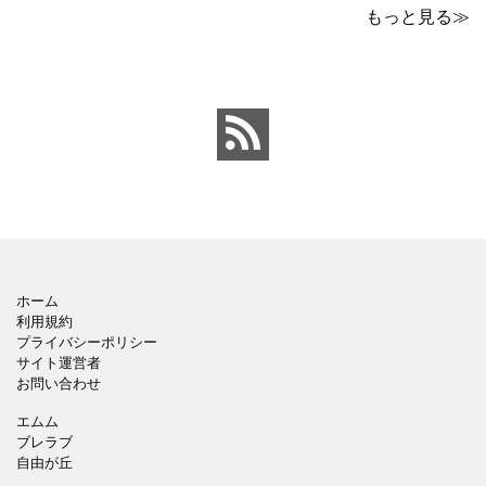
です。青の工作マットに
なパワーポイントのテン
もっと見る≫
赤いハサミ、カッター、
プレートです。グレーの
ペンのワンポイントイラ
背景でシックなデザイ
ストが入っている、おし
ン。会社の壁面や寮など
ゃれでかわいいデザイ
の掲示ポスター、お知ら
ン。 企画書や提案書の表
せ、ご案内のフォーマッ
紙として利用したり、３
トにおすすめします。 ダ
ページを使用して企画
ウンロードしてテキス
ホーム
利用規約
プライバシーポリシー
サイト運営者
お問い合わせ
エムム
ブレラブ
自由が丘