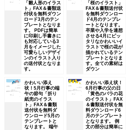
「雛人形のイラス
「桜のイラスト」
ト」FAX＆書類送
FAX＆書類送付状
付状を無料ダウン
を無料ダウンロー
ロード3月のテン
ド4月のテンプレ
プレートとなりま
ートとなります。
す。 PDFは簡単
卒業や入学を連想
に印刷し手書きに
させる4月にピッ
も対応している3
タリなかわいいイ
月をイメージした
ラストで桜の花が
可愛らしいデザイ
描かれているテン
ンのイラスト入り
プレートとなりま
の送付状となりま
す。全ての素材は
す。
ダウン
かわいい添え
かわいい添え状！
状！5月行事の端
6月行事の父の日
午の節句「折り
「黄色のバラの花
紙兜のイラス
のイラスト」FAX
ト」FAX＆書類
＆書類送付状を無
送付状を無料ダ
料ダウンロード6
ウンロード5月の
月のテンプレート
テンプレートと
となります。 例
なります。 端午
文の部分は簡単に