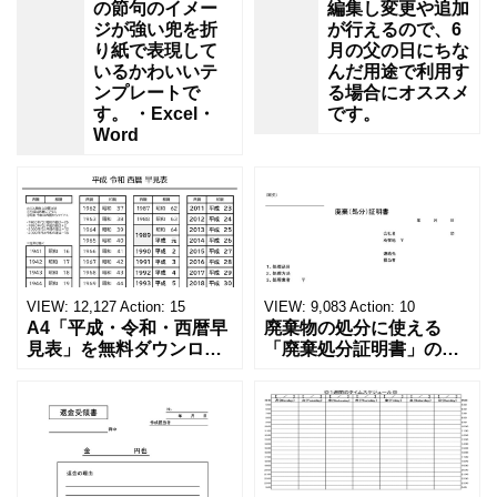
の節句のイメー
編集し変更や追加
ジが強い兜を折
が行えるので、6
り紙で表現して
月の父の日にちな
いるかわいいテ
んだ用途で利用す
ンプレートで
る場合にオススメ
す。 ・Excel・
です。
Word
VIEW:
12,127
Action:
15
VIEW:
9,083
Action:
10
A4「平成・令和・西暦早
廃棄物の処分に使える
見表」を無料ダウンロー
「廃棄処分証明書」の無
ド！和暦⇔西暦の変換や
料テンプレート！家電メ
学歴の計算が一目でわか
ーカーの代理店、回収業
る！印刷可能な一覧表！
者へおすすめ！(Excel・
印刷可能な平成・令和・
Word・PDF)正しく廃棄
西暦早見表を無料ダウン
されたことを証明する書
ロードでご利用いただけ
類「廃棄処分証明書」の
ます。 パソコンに保存し
テンプレートです。 量販