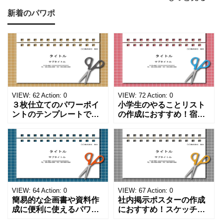
新着のパワポ
VIEW:
62
Action:
0
VIEW:
72
Action:
0
３枚仕立てのパワーポイ
小学生のやることリスト
ントのテンプレートで
の作成におすすめ！宿題
す。ハサミ、カッター、
や学校、家庭での決まり
ペンのワンポイントイラ
事をまとめたい時のフォ
ストが描かれています。
ーマットにおすすめしま
ご案内やお知らせなど簡
す。 ノートタイプのフォ
単な資料を時短で作成で
ーマットで文字入れをし
きる便利なフォーマット
やすく、壁に貼ってもか
になります。 文房具好き
わいいデザインです。お
の方、掲示ポスターを作
子さんが見てもテンショ
VIEW:
64
Action:
0
VIEW:
67
Action:
0
成をされたい方におす
ンが上がるテンプレ
簡易的な企画書や資料作
社内掲示ポスターの作成
成に便利に使えるパワー
におすすめ！スケッチブ
ポイントのテンプレート
ックデザインのおしゃれ