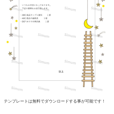
に
な
り
ま
す。
既
存
の
テ
ン
プ
レ
ー
テンプレートは無料でダウンロードする事が可能です！
ト
を