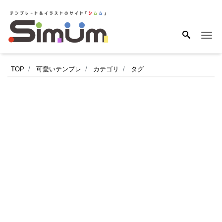
Me
取
TOP
可愛いテンプレ
カテゴリ
タグ
引
先
に
書
類
送
信
時
に
必