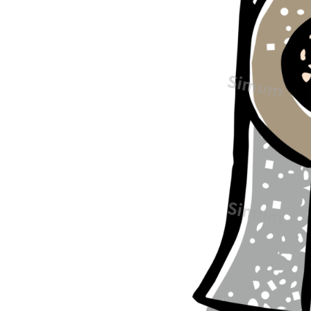
兜、
グ
レ
ー
ト
ヘ
ル
ム
の
イ