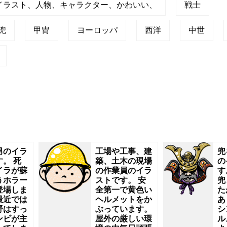
イラスト、人物、キャラクター、かわいい、
戦士
兜
甲冑
ヨーロッパ
西洋
中世
男のイラ
工場や工事、建
兜
。 死
築、土木の現場
の
イラが蘇
の作業員のイラ
す
うホラー
ストです。 安
兜
登場しま
全第一で黄色い
た
最近では
ヘルメットをか
あ
野はすっ
ぶっています。
シ
ンビが主
屋外の厳しい環
ル