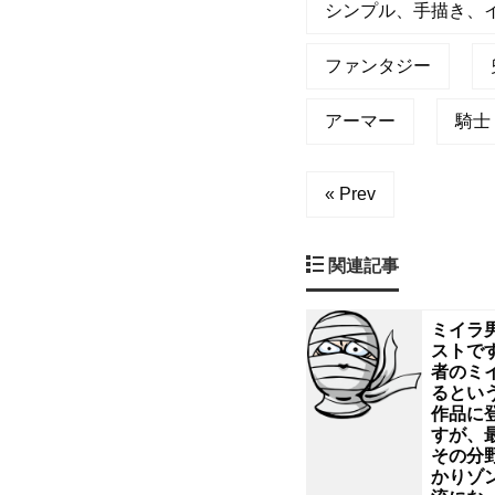
ジ
シンプル、手描き、
ー
ファンタジー
な
アーマー
騎士
ど
« Prev
に
関連記事
登
場
ミイラ
ストです
者のミ
す
るとい
作品に
る
すが、
その分
かりゾ