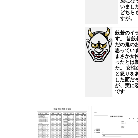
戦
流にな
いまし
どちら
士
すが。
の
般若のイ
す。 昔般
イ
だの鬼の
思ってい
まさか女
メ
ったとは
た。 女性
ー
と怒りを
した面だ
が、実に
ジ
です
で
す
ね。