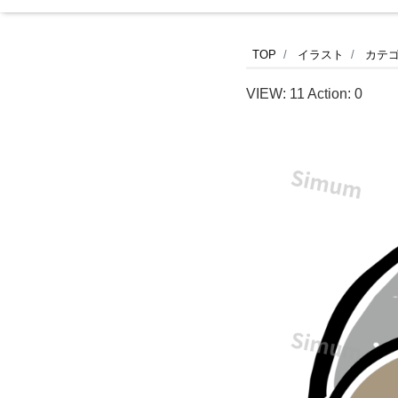
中
TOP
イラスト
カテ
世
VIEW:
11
Action:
0
の
西
洋
甲
冑
の