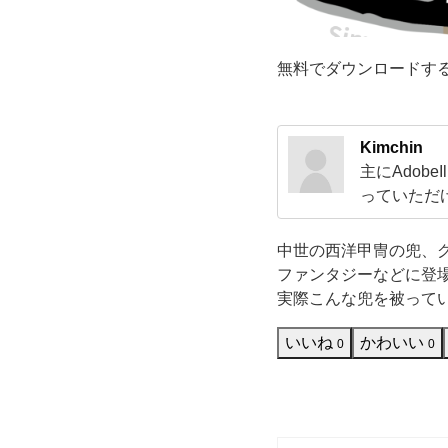
ラ
無料でダウンロードす
ス
ト
Kimchin
で
主にAdob
っていただ
す。
ドして活用
すのでよろ
中世の西洋甲冑の兜、
フ
ファンタジーなどに登
実際こんな兜を被って
ァ
いいね
かわいい
0
0
ン
タ