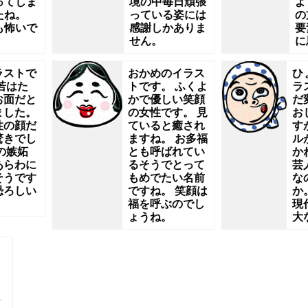
ってしま
境の中毎日頑張
よ
たね。
っている姿には
の
も怖いで
感謝しかありま
要
せん。
に
ラストで
おかめのイラス
ひ
若はた
トです。 ふくよ
ラ
お面だと
かで優しい笑顔
だ
ました。
の女性です。 見
お
性の顔だ
ていると癒され
す
驚きでし
ますね。 お多福
ル
の嫉妬
とも呼ばれてい
か
あらわに
るそうでとって
芸
そうです
もめでたい名前
な
恐ろしい
ですね。 笑顔は
か
福を呼ぶのでし
現
ょうね。
大