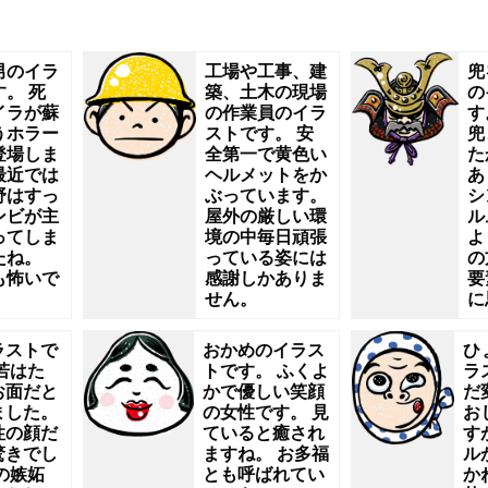
男のイラ
工場や工事、建
兜
。 死
築、土木の現場
の
イラが蘇
の作業員のイラ
す
うホラー
ストです。 安
兜
登場しま
全第一で黄色い
た
最近では
ヘルメットをか
あ
野はすっ
ぶっています。
シ
ンビが主
屋外の厳しい環
ル
ってしま
境の中毎日頑張
よ
たね。
っている姿には
の
も怖いで
感謝しかありま
要
せん。
に
ラストで
おかめのイラス
ひ
若はた
トです。 ふくよ
ラ
お面だと
かで優しい笑顔
だ
ました。
の女性です。 見
お
性の顔だ
ていると癒され
す
驚きでし
ますね。 お多福
ル
の嫉妬
とも呼ばれてい
か