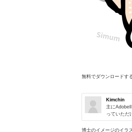
イ
ラ
ス
ト
で
す。
無料でダウンロードす
分
厚
Kimchin
主にAdob
い
っていただ
ドして活用
メ
すのでよろ
博士のイメージのイラ