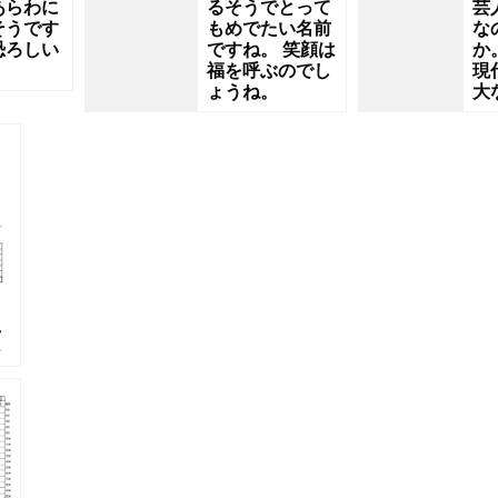
あらわに
るそうでとって
芸
そうです
もめでたい名前
な
恐ろしい
ですね。 笑顔は
か
福を呼ぶのでし
現
ょうね。
大
え
レ
ー
者
れ
書