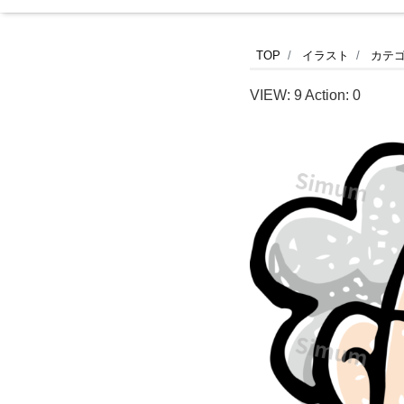
博
TOP
イラスト
カテ
士
VIEW:
9
Action:
0
の
イ
メ
ー
ジ
の