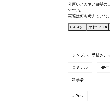
分厚いメガネと白髪の
ガ
ですね。
実際は何も考えていな
ネ
いいね
かわいい
0
0
と
白
髪
シンプル、手描き、
の
コミカル
先生
口
科学者
髭
« Prev
の