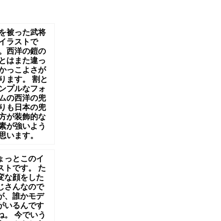
を被った武将
イラストで
。西洋の鎧の
とはまた違っ
かっこよさが
ります。 割と
ンプルなフォ
ムの西洋の兜
りも日本の兜
方が装飾的な
素が強いよう
思います。
ょっとこのイ
ストです。 た
変な顔をした
じさんなので
が、誰かモデ
がいるんです
ね。 今でいう