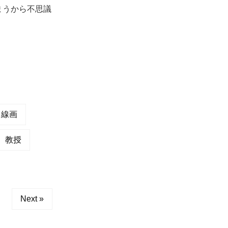
まうから不思議
線画
教授
Next »