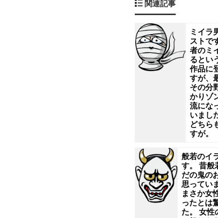
関連記事
老
人。
ミイラ
ストです
者のミ
こ
るとい
作品に
れ
すが、
その分
かりゾ
だ
流にな
いまし
け
どちら
すが。
で
般若のイ
す。 昔般
と
だの鬼の
思ってい
て
まさか女
ったとは
た。 女性