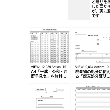
も
と怒りを
した面だ
頭
が、実に
です
の
良
い
教
VIEW:
12,089
Action:
15
VIEW:
9,064
Action:
10
授
A4「平成・令和・西
廃棄物の処分に使
暦早見表」を無料ダ
る「廃棄処分証明
の
ウンロード！和暦⇔
書」の無料テンプ
西暦の変換や学歴の
ート！家電メーカ
計算が一目でわか
の代理店、回収業
よ
る！印刷可能な一覧
へおすすめ！
表！印刷可能な平
(Excel・Word・
成・令和・西暦早見
PDF)正しく廃棄さ
う
表を無料ダウンロー
たことを証明する