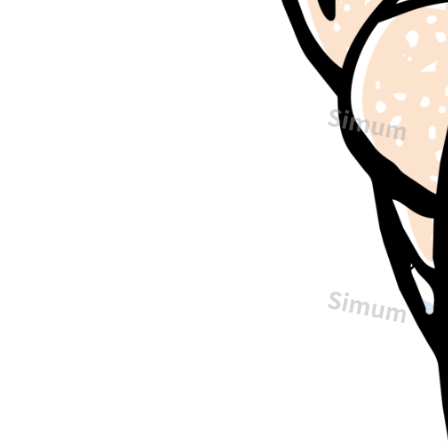
人
の
イ
ラ
ス
ト
で
す。
老
師