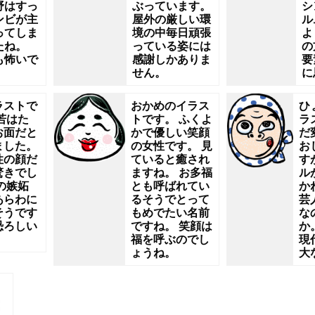
野はすっ
ぶっています。
シ
ンビが主
屋外の厳しい環
ル
ってしま
境の中毎日頑張
よ
たね。
っている姿には
の
も怖いで
感謝しかありま
要
せん。
に
ラストで
おかめのイラス
ひ
若はた
トです。 ふくよ
ラ
お面だと
かで優しい笑顔
だ
ました。
の女性です。 見
お
性の顔だ
ていると癒され
す
驚きでし
ますね。 お多福
ル
の嫉妬
とも呼ばれてい
か
あらわに
るそうでとって
芸
そうです
もめでたい名前
な
恐ろしい
ですね。 笑顔は
か
福を呼ぶのでし
現
ょうね。
大