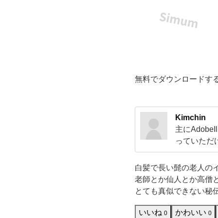
と
か
仙
無料でダウンロードす
人
と
Kimchin
か
主にAdob
っていただ
高
ドして活用
すのでよろ
白髪で長い髭の老人の
僧
老師とか仙人とか高僧
とても真似できない秘
と
いいね
かわいい
0
0