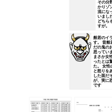
そ
その分
かりゾ
ん
流にな
いまし
どちら
な
すが。
物
般若のイ
す。 昔般
凄
だの鬼の
思ってい
まさか女
く
ったとは
た。 女性
偉
と怒りを
した面だ
が、実に
い
です
老
人