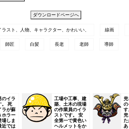
ダウンロードページへ
イラスト、人物、キャラクター、かわいい、
線画
師匠
白髪
長老
老師
導師
男のイラ
工場や工事、建
兜
。 死
築、土木の現場
の
イラが蘇
の作業員のイラ
す
うホラー
ストです。 安
兜
登場しま
全第一で黄色い
た
最近では
ヘルメットをか
あ