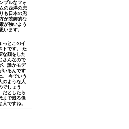
ンプルなフォ
ムの西洋の兜
りも日本の兜
方が装飾的な
素が強いよう
思います。
ょっとこのイ
ストです。 た
変な顔をした
じさんなので
が、誰かモデ
がいるんです
ね。 今でいう
人のような人
のでしょう
。だとしたら
代まで残る偉
な人ですね。