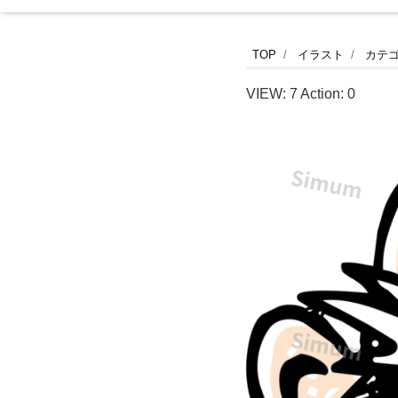
白
TOP
イラスト
カテ
髪
VIEW:
7
Action:
0
で
長
い
髭
の
老