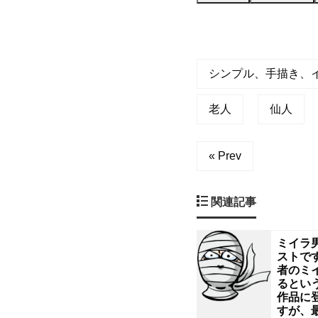
か
長
シンプル、手描き、
老
と
老人
仙人
か
« Prev
師
関連記事
匠
ミイラ
と
ストです
者のミ
か
るとい
作品に
すが、