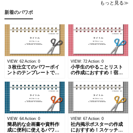
もっと見る≫
新着のパワポ
VIEW:
62
Action:
0
VIEW:
72
Action:
0
３枚仕立てのパワーポイ
小学生のやることリスト
ントのテンプレートで
の作成におすすめ！宿題
す。ハサミ、カッター、
や学校、家庭での決まり
ペンのワンポイントイラ
事をまとめたい時のフォ
ストが描かれています。
ーマットにおすすめしま
ご案内やお知らせなど簡
す。 ノートタイプのフォ
単な資料を時短で作成で
ーマットで文字入れをし
きる便利なフォーマット
やすく、壁に貼ってもか
になります。 文房具好き
わいいデザインです。お
の方、掲示ポスターを作
子さんが見てもテンショ
VIEW:
64
Action:
0
VIEW:
67
Action:
0
成をされたい方におす
ンが上がるテンプレ
簡易的な企画書や資料作
社内掲示ポスターの作成
成に便利に使えるパワー
におすすめ！スケッチブ