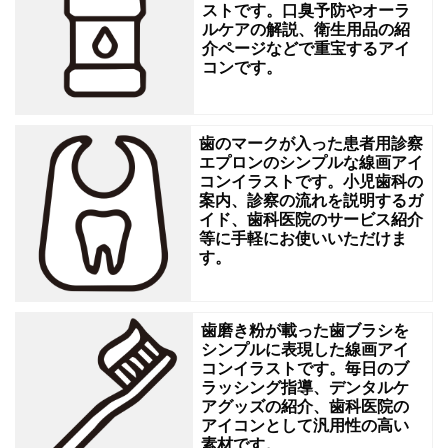
ストです。口臭予防やオーラ
高
ルケアの解説、衛生用品の紹
介ページなどで重宝するアイ
い
コンです。
線
画
デ
歯のマークが入った患者用診察
エプロンのシンプルな線画アイ
ザ
コンイラストです。小児歯科の
イ
案内、診察の流れを説明するガ
イド、歯科医院のサービス紹介
ン
等に手軽にお使いいただけま
す。
に
な
っ
歯磨き粉が載った歯ブラシを
シンプルに表現した線画アイ
て
コンイラストです。毎日のブ
お
ラッシング指導、デンタルケ
アグッズの紹介、歯科医院の
り、
アイコンとして汎用性の高い
夏
素材です。