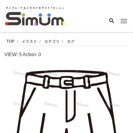
Me
ベ
TOP
イラスト
カテゴリ
タグ
ル
VIEW:
5
Action:
0
ト
が
付
い
た
爽
や
か
な