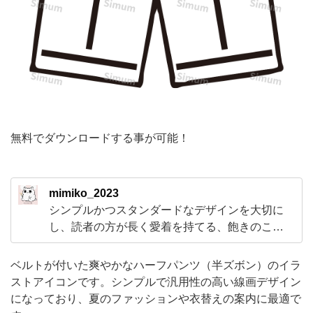
ハ
ー
フ
パ
ン
ツ
（半
無料でダウンロードする事が可能！
ズ
ボ
mimiko_2023
ン）
シンプルかつスタンダードなデザインを大切に
の
し、読者の方が長く愛着を持てる、飽きのこな
イ
い作品作りを目標に活動しています。 「好きこ
そもの上手になれ」という言葉通り、創作が苦
ラ
ベルトが付いた爽やかなハーフパンツ（半ズボン）のイラ
にならない性分ですので、日々新しい挑戦的な
ストアイコンです。シンプルで汎用性の高い線画デザイン
ス
テーマや技法に挑戦し、非常に作品を生み出す
になっており、夏のファッションや衣替えの案内に最適で
ト
ことを楽しんでいます。 皆様に穏やかな彩りを