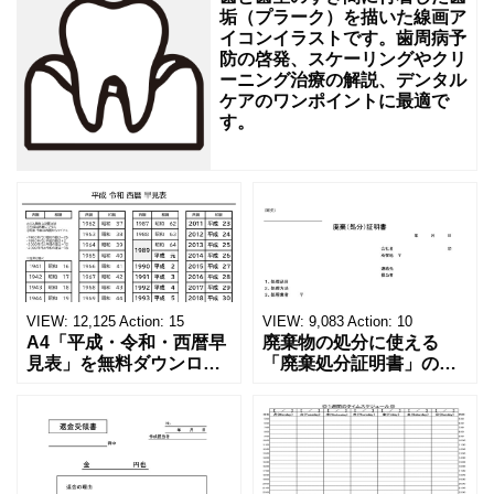
に
垢（プラーク）を描いた線画ア
最
イコンイラストです。歯周病予
防の啓発、スケーリングやクリ
適
ーニング治療の解説、デンタル
で
ケアのワンポイントに最適で
す。
す。
VIEW:
12,125
Action:
15
VIEW:
9,083
Action:
10
A4「平成・令和・西暦早
廃棄物の処分に使える
見表」を無料ダウンロー
「廃棄処分証明書」の無
ド！和暦⇔西暦の変換や
料テンプレート！家電メ
学歴の計算が一目でわか
ーカーの代理店、回収業
る！印刷可能な一覧表！
者へおすすめ！(Excel・
印刷可能な平成・令和・
Word・PDF)正しく廃棄
西暦早見表を無料ダウン
されたことを証明する書
ロードでご利用いただけ
類「廃棄処分証明書」の