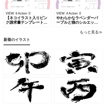
け取った相手の心をくす
感と高級感が同居するデ
ぐる特別な仕上がりとな
ザインは、クライアント
っています。 ハンドメイ
に信頼感と華やかな印象
VIEW:
6
Action:
0
VIEW:
4
Action:
0
ド雑貨、コスメブラン
を同時に届けます
【ネコイラスト入りピン
やわらかなラベンダーパ
ク請求書テンプレート
ープルと猫のシルエット
（Excel・Word）】愛ら
が優美な印象を与える、
しさと柔らかな雰囲気を
おしゃれな請求書フォー
もっと見る≫
兼ね備えた、ピンクカラ
マット（Excel・Word対
新着のイラスト
ーの猫デザイン請求書雛
応）です。上品でエレガ
形です。波打ちフレーム
ントなカラーリングは、
の中に描かれたキャット
他とは一味違う個性を演
シルエットや小さな肉球
出したいときにも活躍し
モチーフが、ビジネス文
ます。 猫カフェやトリミ
書にさりげない
ングサロン