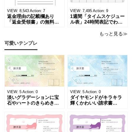
ます。 パソコンに保存し
テンプレートです。 量販
ていただくか、A4サイズ
店や家電メーカーの代理
VIEW:
8,543
Action:
7
VIEW:
7,495
Action:
9
でコピーしてご
店、回収
返金理由の記載欄あり
1週間「タイムスケジュー
「返金受領書」の無料テ
ル表」24時間表記でわか
ンプレート！過払い･誤入
りやすい無料テンプレー
金などで使える書き方が
ト！A4横型ExcelやWord
もっと見る≫
簡単なひな形でおすす
で簡単作成できる！1週間
可愛いテンプレ
め！過払い･誤入金などが
の予定が書ける24時間表
発生した際にも使える、
記のタイムスケジュール
モノクロでシンプルな
表になります。 A4横型サ
「返金領収書」のテンプ
イズの無料テンプレート
レートとなります。 A4縦
で、Excel・Wo
型サイズで用紙に印
VIEW:
5
Action:
0
VIEW:
5
Action:
0
淡いグラデーションに宝
ダイヤモンドがキラキラ
石やハートのきらめきを
輝くかわいい請求書
重ねた、幻想的でロマン
（Excel・Word）！透明
チックな請求書雛形で
感あふれるライトブルー
す。パステルピンクやラ
背景に、ジュエルモチー
ベンダーの色彩がやわら
フを散りばめた煌びやか
かな質感を生み出し、受
な請求書素材です。清潔