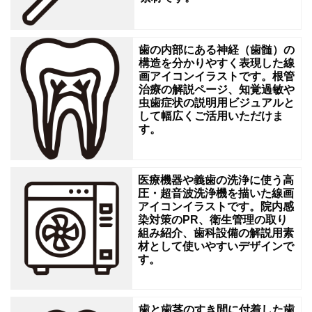
の
フ
歯の内部にある神経（歯髄）の
ァ
構造を分かりやすく表現した線
画アイコンイラストです。根管
ッ
治療の解説ページ、知覚過敏や
シ
虫歯症状の説明用ビジュアルと
して幅広くご活用いただけま
ョ
す。
ン
や
医療機器や義歯の洗浄に使う高
衣
圧・超音波洗浄機を描いた線画
替
アイコンイラストです。院内感
染対策のPR、衛生管理の取り
え
組み紹介、歯科設備の解説用素
の
材として使いやすいデザインで
す。
案
内
歯と歯茎のすき間に付着した歯