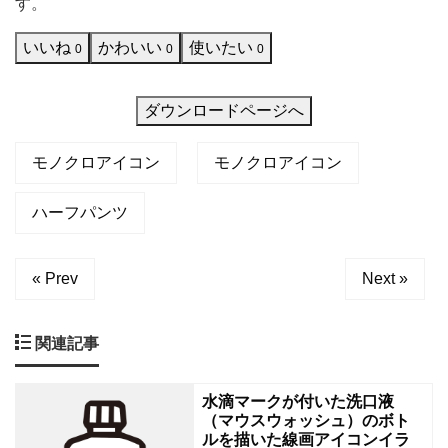
す。
ア
お
いいね
かわいい
使いたい
イ
0
0
0
コ
ン
ダウンロードページへ
で
モノクロアイコン
モノクロアイコン
す。
シ
ハーフパンツ
ン
プ
« Prev
Next »
ル
で
関連記事
汎
用
水滴マークが付いた洗口液
性
（マウスウォッシュ）のボト
の
ルを描いた線画アイコンイラ