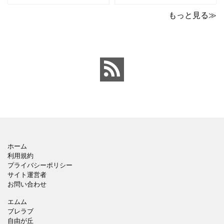
ポイントのテンプレート
ックデザインのおしゃれ
です。青の工作マットに
なパワーポイントのテン
もっと見る≫
赤いハサミ、カッター、
プレートです。グレーの
ペンのワンポイントイラ
背景でシックなデザイ
ストが入っている、おし
ン。会社の壁面や寮など
ゃれでかわいいデザイ
の掲示ポスター、お知ら
ン。 企画書や提案書の表
せ、ご案内のフォーマッ
紙として利用したり、３
トにおすすめします。 ダ
ページを使用して企画
ウンロードしてテキス
ホーム
利用規約
プライバシーポリシー
サイト運営者
お問い合わせ
エムム
ブレラブ
自由が丘