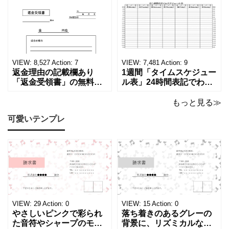
学歴の計算が一目でわか
ーカーの代理店、回収業
る！印刷可能な一覧表！
者へおすすめ！(Excel・
印刷可能な平成・令和・
Word・PDF)正しく廃棄
西暦早見表を無料ダウン
されたことを証明する書
ロードでご利用いただけ
類「廃棄処分証明書」の
ます。 パソコンに保存し
テンプレートです。 量販
ていただくか、A4サイズ
店や家電メーカーの代理
VIEW:
8,527
Action:
7
VIEW:
7,481
Action:
9
でコピーしてご
店、回収
返金理由の記載欄あり
1週間「タイムスケジュー
「返金受領書」の無料テ
ル表」24時間表記でわか
ンプレート！過払い･誤入
りやすい無料テンプレー
金などで使える書き方が
ト！A4横型ExcelやWord
もっと見る≫
簡単なひな形でおすす
で簡単作成できる！1週間
可愛いテンプレ
め！過払い･誤入金などが
の予定が書ける24時間表
発生した際にも使える、
記のタイムスケジュール
モノクロでシンプルな
表になります。 A4横型サ
「返金領収書」のテンプ
イズの無料テンプレート
レートとなります。 A4縦
で、Excel・Wo
型サイズで用紙に印
VIEW:
29
Action:
0
VIEW:
15
Action:
0
やさしいピンクで彩られ
落ち着きのあるグレーの
た音符やシャープのモチ
背景に、リズミカルな音