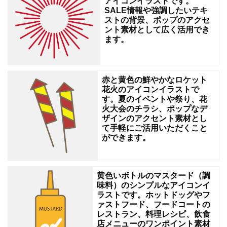
アイコンイラストです。
SALE情報や強調したいテキ
伝
ストの背景、ポップのアクセ
え
ント素材として広く活用でき
ます。
る
コ
ラ
赤と黄色の鮮やかなロケット
ム
花火のアイコンイラストで
す。夏のイベントや祭り、花
の
火大会のチラシ、ポップなデ
ワ
ザインのアクセント素材とし
て手軽にご活用いただくこと
ン
ができます。
ポ
イ
黄色いボトルのマスタード（調
ン
味料）のシンプルなアイコンイ
ト
ラストです。ホットドッグやフ
ァストフード、フードコートの
に。
レストラン、料理レシピ、飲食
店メニューのワンポイント素材