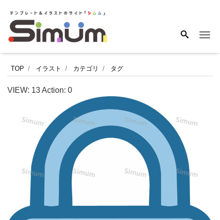
Me
カ
TOP
イラスト
カテゴリ
タグ
ギ
VIEW:
13
Action:
0
と
セ
ッ
ト
で
使
い
や
す