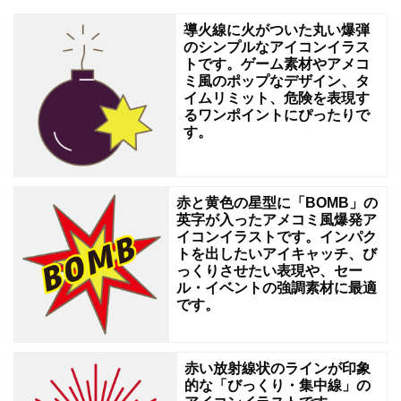
プ
導火線に火がついた丸い爆弾
ラ
のシンプルなアイコンイラス
トです。ゲーム素材やアメコ
イ
ミ風のポップなデザイン、タ
イムリミット、危険を表現す
バ
るワンポイントにぴったりで
シ
す。
ー
保
赤と黄色の星型に「BOMB」の
護、
英字が入ったアメコミ風爆発ア
謎
イコンイラストです。インパク
トを出したいアイキャッチ、び
解
っくりさせたい表現や、セー
き・
ル・イベントの強調素材に最適
です。
ヒ
ン
ト
赤い放射線状のラインが印象
的な「びっくり・集中線」の
を