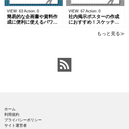
になります。 文房具好き
わいいデザインです。お
の方、掲示ポスターを作
子さんが見てもテンショ
VIEW:
63
Action:
0
VIEW:
67
Action:
0
成をされたい方におす
ンが上がるテンプレ
簡易的な企画書や資料作
社内掲示ポスターの作成
成に便利に使えるパワー
におすすめ！スケッチブ
ポイントのテンプレート
ックデザインのおしゃれ
です。青の工作マットに
なパワーポイントのテン
もっと見る≫
赤いハサミ、カッター、
プレートです。グレーの
ペンのワンポイントイラ
背景でシックなデザイ
ストが入っている、おし
ン。会社の壁面や寮など
ゃれでかわいいデザイ
の掲示ポスター、お知ら
ン。 企画書や提案書の表
せ、ご案内のフォーマッ
紙として利用したり、３
トにおすすめします。 ダ
ページを使用して企画
ウンロードしてテキス
ホーム
利用規約
プライバシーポリシー
サイト運営者