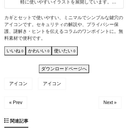
軽に使いやすいイラストを展開しています。み
イ
なさんが使いたいと思うDesignを提供します。
コ
・ブログやWebサイトに映えるバナー用アイコ
カギとセットで使いやすい、ミニマルでシンプルな鍵穴の
ン ・感情を伝える可愛い顔文字風イラスト ・資
ン
アイコンです。セキュリティの解説や、プライバシー保
料や手帳に便利なワンポイント素材 「こんなの
で
護、謎解き・ヒントを伝えるコラムのワンポイントに。無
が欲しかった！」と思っていただけ
料素材で便利です。
す。
セ
いいね
かわいい
使いたい
0
0
0
キ
ュ
ダウンロードページへ
リ
テ
アイコン
アイコン
ィ
の
« Prev
Next »
解
説
関連記事
や、