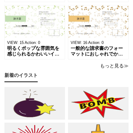
ーフが画面いっぱいに広
符やシャープのイラスト
がる、キュートで華やか
が浮かぶ、シンプルでス
な請求書テンプレートで
タイリッシュな請求書テ
す。出演料、演奏ギャ
ンプレートです。シック
ラ、取材費請求、イベン
で洗練されたモノトーン
ト請求などの書類作成に
調のカラーは、モノクロ
ご活用ください。 表の項
印刷、FAX送信にも使え
目は現在は品目、数量、
るデザインです。 大人の
VIEW:
15
Action:
0
VIEW:
16
Action:
0
単価、金額になってい
音楽教室やプライ
明るくポップな雰囲気を
一般的な請求書のフォー
感じられるかわいいイラ
マットにおしゃれでかわ
スト入り請求書のテンプ
いいデザインが施された
レートです。弾むような
請求書のテンプレートで
もっと見る≫
音符とシャープのモチー
す。温もりのあるベージ
新着のイラスト
フが紙面いっぱいに踊
ュやゴールドのカラーリ
る、グリーン調の軽やか
ングに、音符やシャープ
で爽やかなデザインは ピ
のイラストが散りばめら
アノやリトミック、コー
れた、あたたかくシック
ラスなどの各種レッスン
な雰囲気でピアノやリト
はもちろん、野外ライ
ミック、管弦楽器など