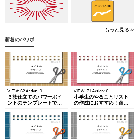
もっと見る≫
新着のパワポ
VIEW:
62
Action:
0
VIEW:
71
Action:
0
３枚仕立てのパワーポイ
小学生のやることリスト
ントのテンプレートで
の作成におすすめ！宿題
す。ハサミ、カッター、
や学校、家庭での決まり
ペンのワンポイントイラ
事をまとめたい時のフォ
ストが描かれています。
ーマットにおすすめしま
ご案内やお知らせなど簡
す。 ノートタイプのフォ
単な資料を時短で作成で
ーマットで文字入れをし
きる便利なフォーマット
やすく、壁に貼ってもか