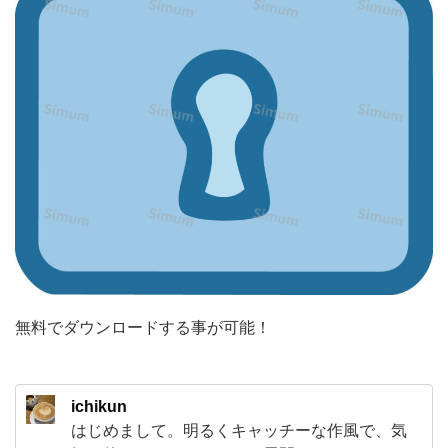
い、
ミ
ニ
マ
ル
で
シ
ン
プ
ル
な
無料でダウンロードする事が可能！
鍵
穴
ichikun
の
はじめまして。明るくキャッチーな作風で、気
ア