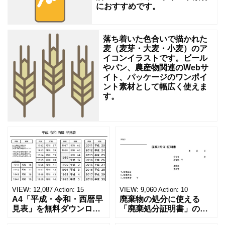
無
におすすめです。
料
素
落ち着いた色合いで描かれた
材
麦（麦芽・大麦・小麦）のア
イコンイラストです。ビール
やパン、農産物関連のWebサ
イト、パッケージのワンポイ
ント素材として幅広く使えま
す。
VIEW:
12,087
Action:
15
VIEW:
9,060
Action:
10
A4「平成・令和・西暦早
廃棄物の処分に使える
見表」を無料ダウンロー
「廃棄処分証明書」の無
ド！和暦⇔西暦の変換や
料テンプレート！家電メ