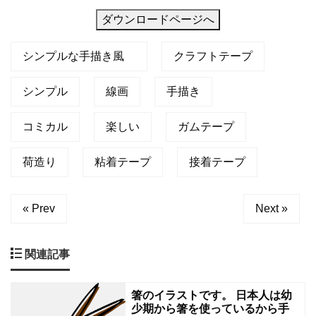
ろ
ダウンロードページへ
ん
工
シンプルな手描き風
クラフトテープ
作
シンプル
線画
手描き
や
補
コミカル
楽しい
ガムテープ
修
な
荷造り
粘着テープ
接着テープ
ど
色々
« Prev
Next »
使
え
関連記事
て
ち
箸のイラストです。 日本人は幼
少期から箸を使っているから手
ょ