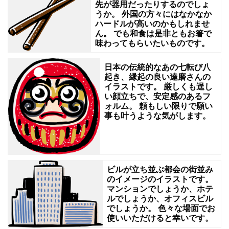
先が器用だったりするのでしょ
っ
うか。 外国の方々にはなかなか
ハードルが高いのかもしれませ
と
ん。 でも和食は是非ともお箸で
し
味わってもらいたいものです。
た
日本の伝統的なあの七転び八
車
起き、縁起の良い達磨さんの
イラストです。 厳しくも逞し
の
い顔立ちで、安定感のあるフ
修
ォルム。 頼もしい限りで願い
事も叶うような気がします。
理
な
ん
か
ビルが立ち並ぶ都会の街並み
のイメージのイラストです。
も
マンションでしょうか、ホテ
で
ルでしょうか、オフィスビル
でしょうか。 色々な場面でお
き
使いいただけると幸いです。
て