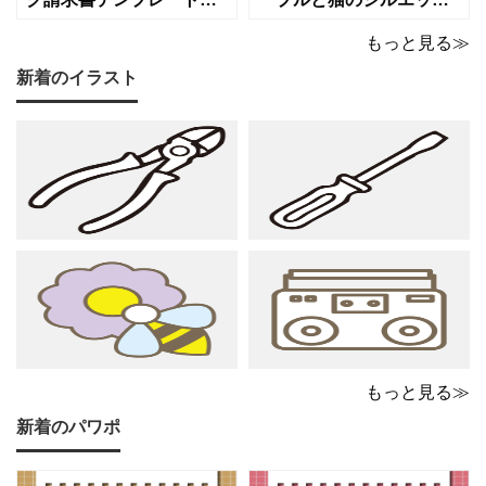
（Excel・Word）】愛ら
が優美な印象を与える、
しさと柔らかな雰囲気を
おしゃれな請求書フォー
もっと見る≫
兼ね備えた、ピンクカラ
マット（Excel・Word対
新着のイラスト
ーの猫デザイン請求書雛
応）です。上品でエレガ
形です。波打ちフレーム
ントなカラーリングは、
の中に描かれたキャット
他とは一味違う個性を演
シルエットや小さな肉球
出したいときにも活躍し
モチーフが、ビジネス文
ます。 猫カフェやトリミ
書にさりげない
ングサロン
もっと見る≫
新着のパワポ