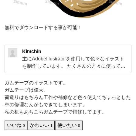
す。
ガ
ム
無料でダウンロードする事が可能！
テ
ー
プ
Kimchin
主にAdobeIllustratorを使用して色々なイラスト
は
を制作しています。 たくさんの方々に使ってい
偉
ただけるように使いやすい作品作りを心がけて
大。
います。 ぜひお気軽にダウンロードして活用し
ガムテープのイラストです。
荷
てください！ またコメントやリクエストなどい
ガムテープは偉大。
ただけますと励みになりますのでよろしくお願
造
荷造りはもちろん工作や補修など色々使えてちょっとした
いいたします。
車の修理なんかもできてしまいます。
り
私の机もあちこちガムテープで補修してます。
は
も
いいね
かわいい
使いたい
0
1
0
ち