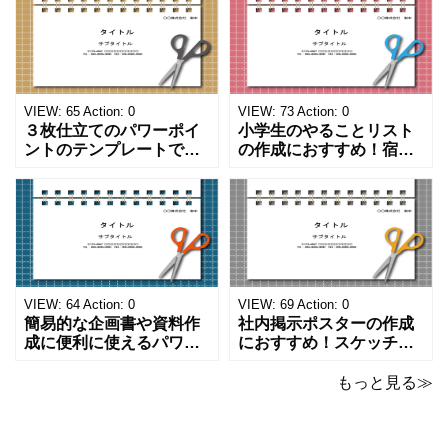
VIEW:
65
Action:
0
VIEW:
73
Action:
0
３枚仕立てのパワーポイ
小学生のやることリスト
ントのテンプレートで
の作成におすすめ！宿題
す。ハサミ、カッター、
や学校、家庭での決まり
ペンのワンポイントイラ
事をまとめたい時のフォ
ストが描かれています。
ーマットにおすすめしま
ご案内やお知らせなど簡
す。 ノートタイプのフォ
単な資料を時短で作成で
ーマットで文字入れをし
きる便利なフォーマット
やすく、壁に貼ってもか
になります。 文房具好き
わいいデザインです。お
の方、掲示ポスターを作
子さんが見てもテンショ
VIEW:
64
Action:
0
VIEW:
69
Action:
0
成をされたい方におす
ンが上がるテンプレ
簡易的な企画書や資料作
社内掲示ポスターの作成
成に便利に使えるパワー
におすすめ！スケッチブ
ポイントのテンプレート
ックデザインのおしゃれ
です。青の工作マットに
なパワーポイントのテン
もっと見る≫
赤いハサミ、カッター、
プレートです。グレーの
ペンのワンポイントイラ
背景でシックなデザイ
ストが入っている、おし
ン。会社の壁面や寮など