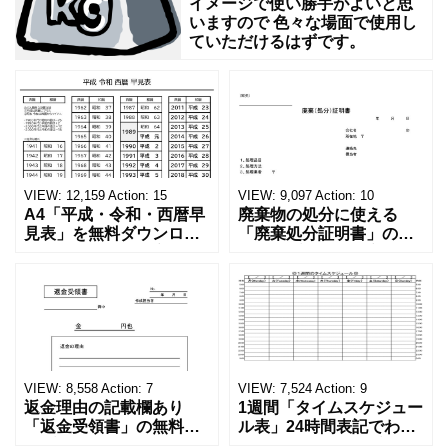
ム
イメージで使い勝手がよいと思
いますので 色々な場面で使用し
テ
ていただけるはずです。
ー
VIEW:
12,159
Action:
15
VIEW:
9,097
Action:
10
A4「平成・令和・西暦早
廃棄物の処分に使える
見表」を無料ダウンロー
「廃棄処分証明書」の無
ド！和暦⇔西暦の変換や
料テンプレート！家電メ
学歴の計算が一目でわか
ーカーの代理店、回収業
る！印刷可能な一覧表！
者へおすすめ！(Excel・
印刷可能な平成・令和・
Word・PDF)正しく廃棄
西暦早見表を無料ダウン
されたことを証明する書
ロードでご利用いただけ
類「廃棄処分証明書」の
ます。 パソコンに保存し
テンプレートです。 量販
ていただくか、A4サイズ
店や家電メーカーの代理
VIEW:
8,558
Action:
7
VIEW:
7,524
Action:
9
でコピーしてご
店、回収
返金理由の記載欄あり
1週間「タイムスケジュー
「返金受領書」の無料テ
ル表」24時間表記でわか
ンプレート！過払い･誤入
りやすい無料テンプレー