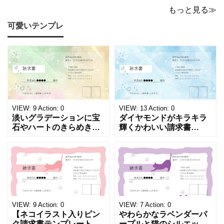
金などで使える書き方が
ト！A4横型ExcelやWord
もっと見る≫
簡単なひな形でおすす
で簡単作成できる！1週間
可愛いテンプレ
め！過払い･誤入金などが
の予定が書ける24時間表
発生した際にも使える、
記のタイムスケジュール
モノクロでシンプルな
表になります。 A4横型サ
「返金領収書」のテンプ
イズの無料テンプレート
レートとなります。 A4縦
で、Excel・Wo
型サイズで用紙に印
VIEW:
9
Action:
0
VIEW:
13
Action:
0
淡いグラデーションに宝
ダイヤモンドがキラキラ
石やハートのきらめきを
輝くかわいい請求書
重ねた、幻想的でロマン
（Excel・Word）！透明
チックな請求書雛形で
感あふれるライトブルー
す。パステルピンクやラ
背景に、ジュエルモチー
ベンダーの色彩がやわら
フを散りばめた煌びやか
かな質感を生み出し、受
な請求書素材です。清潔
け取った相手の心をくす
感と高級感が同居するデ
ぐる特別な仕上がりとな
ザインは、クライアント
っています。 ハンドメイ
に信頼感と華やかな印象
VIEW:
9
Action:
0
VIEW:
7
Action:
0
ド雑貨、コスメブラン
を同時に届けます
【ネコイラスト入りピン
やわらかなラベンダーパ
ク請求書テンプレート
ープルと猫のシルエット