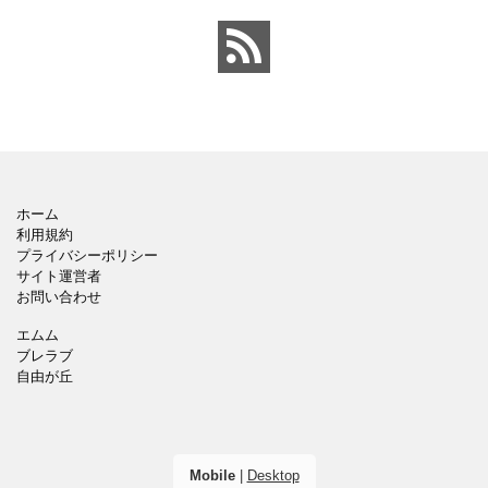
ゃれでかわいいデザイ
の掲示ポスター、お知ら
ン。 企画書や提案書の表
せ、ご案内のフォーマッ
紙として利用したり、３
トにおすすめします。 ダ
ページを使用して企画
ウンロードしてテキス
ホーム
利用規約
プライバシーポリシー
サイト運営者
お問い合わせ
エムム
ブレラブ
自由が丘
Mobile
|
Desktop