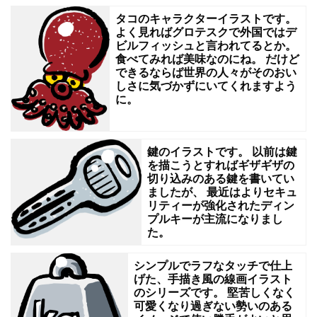
し
タコのキャラクターイラストです。
よく見ればグロテスクで外国ではデ
ま
ビルフィッシュと言われてるとか。
い
食べてみれば美味なのにね。 だけど
できるならば世界の人々がそのおい
ま
しさに気づかずにいてくれますよう
に。
す。
私
の
鍵のイラストです。 以前は鍵
机
を描こうとすればギザギザの
切り込みのある鍵を書いてい
も
ましたが、 最近はよりセキュ
リティーが強化されたディン
あ
プルキーが主流になりまし
ち
た。
こ
シンプルでラフなタッチで仕上
ち
げた、手描き風の線画イラスト
ガ
のシリーズです。 堅苦しくなく
可愛くなり過ぎない勢いのある