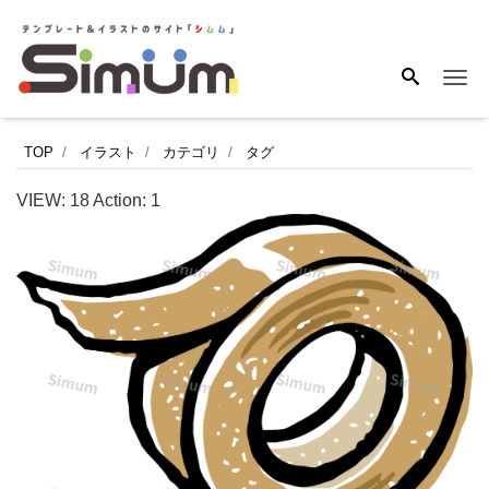
Me
ガ
TOP
イラスト
カテゴリ
タグ
ム
VIEW:
18
Action:
1
テ
ー
プ
の
イ
ラ
ス
ト
で