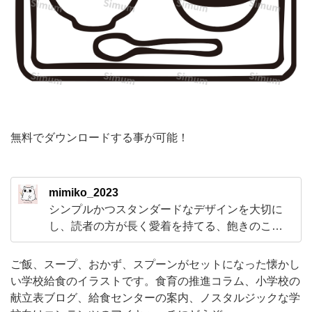
ン
が
セ
ッ
ト
に
な
無料でダウンロードする事が可能！
っ
た
mimiko_2023
懐
シンプルかつスタンダードなデザインを大切に
か
し、読者の方が長く愛着を持てる、飽きのこな
し
い作品作りを目標に活動しています。 「好きこ
そもの上手になれ」という言葉通り、創作が苦
い
ご飯、スープ、おかず、スプーンがセットになった懐かし
にならない性分ですので、日々新しい挑戦的な
い学校給食のイラストです。食育の推進コラム、小学校の
学
テーマや技法に挑戦し、非常に作品を生み出す
献立表ブログ、給食センターの案内、ノスタルジックな学
校
ことを楽しんでいます。 皆様に穏やかな彩りを