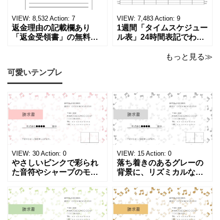
ます。 パソコンに保存し
テンプレートです。 量販
ていただくか、A4サイズ
店や家電メーカーの代理
VIEW:
8,532
Action:
7
VIEW:
7,483
Action:
9
でコピーしてご
店、回収
返金理由の記載欄あり
1週間「タイムスケジュー
「返金受領書」の無料テ
ル表」24時間表記でわか
ンプレート！過払い･誤入
りやすい無料テンプレー
金などで使える書き方が
ト！A4横型ExcelやWord
もっと見る≫
簡単なひな形でおすす
で簡単作成できる！1週間
可愛いテンプレ
め！過払い･誤入金などが
の予定が書ける24時間表
発生した際にも使える、
記のタイムスケジュール
モノクロでシンプルな
表になります。 A4横型サ
「返金領収書」のテンプ
イズの無料テンプレート
レートとなります。 A4縦
で、Excel・Wo
型サイズで用紙に印
VIEW:
30
Action:
0
VIEW:
15
Action:
0
やさしいピンクで彩られ
落ち着きのあるグレーの
た音符やシャープのモチ
背景に、リズミカルな音
ーフが画面いっぱいに広
符やシャープのイラスト
がる、キュートで華やか
が浮かぶ、シンプルでス
な請求書テンプレートで
タイリッシュな請求書テ
す。出演料、演奏ギャ
ンプレートです。シック
ラ、取材費請求、イベン
で洗練されたモノトーン