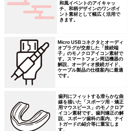
和風イベントのアイキャッ
ラ
チ、和柄デザインのワンポイ
ント素材として幅広く活用で
ム、
きます。
小
学
校
Micro USBコネクタとオーディ
オプラグが交差した「接続端
の
子」のモノクロアイコン素材で
献
す。スマートフォン周辺機器の
解説、オーディオ接続ガイド、
立
ケーブル製品の仕様案内に最適
です。
表
ブ
ロ
歯列にフィットする滑らかな曲
線を描いた「スポーツ用・矯正
グ、
用マウスピース」のモノクロア
給
イコン素材です。歯列矯正の解
説、スポーツ歯科の案内、ナイ
食
トガードの紹介等に重宝しま
セ
す。