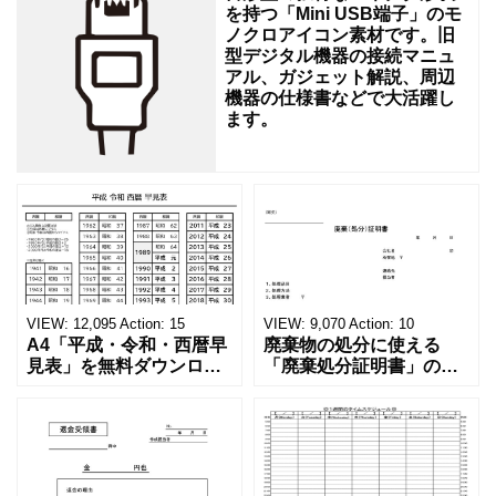
学
を持つ「Mini USB端子」のモ
校
ノクロアイコン素材です。旧
型デジタル機器の接続マニュ
向
アル、ガジェット解説、周辺
機器の仕様書などで大活躍し
ます。
VIEW:
12,095
Action:
15
VIEW:
9,070
Action:
10
A4「平成・令和・西暦早
廃棄物の処分に使える
見表」を無料ダウンロー
「廃棄処分証明書」の無
ド！和暦⇔西暦の変換や
料テンプレート！家電メ
学歴の計算が一目でわか
ーカーの代理店、回収業
る！印刷可能な一覧表！
者へおすすめ！(Excel・
印刷可能な平成・令和・
Word・PDF)正しく廃棄
西暦早見表を無料ダウン
されたことを証明する書
ロードでご利用いただけ
類「廃棄処分証明書」の