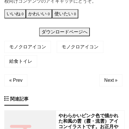
校向けコンテンツのアイキャッチにどうぞ。
給
お
いいね
かわいい
使いたい
食
0
0
0
の
イ
ダウンロードページへ
ラ
モノクロアイコン
モノクロアイコン
ス
ト
給食トイレ
で
す。
« Prev
Next »
食
育
関連記事
の
推
やわらかいピンク色で描かれ
進
た和風の雲（霞・流雲）アイ
コ
コンイラストです。お正月や