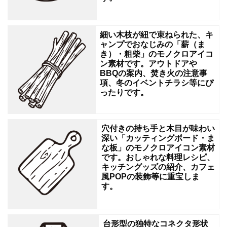
ン
タ
細い木枝が紐で束ねられた、キ
ー
ャンプでおなじみの「薪（ま
き）・粗柴」のモノクロアイコ
の
ン素材です。アウトドアや
案
BBQの案内、焚き火の注意事
項、冬のイベントチラシ等にぴ
内、
ったりです。
ノ
ス
穴付きの持ち手と木目が味わい
タ
深い「カッティングボード・ま
な板」のモノクロアイコン素材
ル
です。おしゃれな料理レシピ、
ジ
キッチングッズの紹介、カフェ
風POPの装飾等に重宝しま
ッ
す。
ク
な
台形型の独特なコネクタ形状