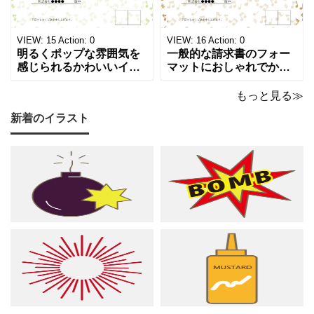
ト請求などの書類作成に
調のカラーは、モノクロ
ご活用ください。 表の項
印刷、FAX送信にも使え
目は現在は品目、数量、
るデザインです。 大人の
VIEW:
15
Action:
0
VIEW:
16
Action:
0
単価、金額になってい
音楽教室やプライ
明るくポップな雰囲気を
一般的な請求書のフォー
感じられるかわいいイラ
マットにおしゃれでかわ
スト入り請求書のテンプ
いいデザインが施された
レートです。弾むような
請求書のテンプレートで
もっと見る≫
音符とシャープのモチー
す。温もりのあるベージ
新着のイラスト
フが紙面いっぱいに踊
ュやゴールドのカラーリ
る、グリーン調の軽やか
ングに、音符やシャープ
で爽やかなデザインは ピ
のイラストが散りばめら
アノやリトミック、コー
れた、あたたかくシック
ラスなどの各種レッスン
な雰囲気でピアノやリト
はもちろん、野外ライ
ミック、管弦楽器など