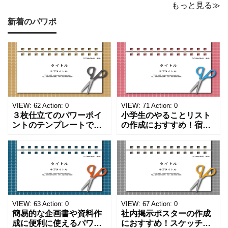
もっと見る≫
新着のパワポ
VIEW:
62
Action:
0
VIEW:
71
Action:
0
３枚仕立てのパワーポイ
小学生のやることリスト
ントのテンプレートで
の作成におすすめ！宿題
す。ハサミ、カッター、
や学校、家庭での決まり
ペンのワンポイントイラ
事をまとめたい時のフォ
ストが描かれています。
ーマットにおすすめしま
ご案内やお知らせなど簡
す。 ノートタイプのフォ
単な資料を時短で作成で
ーマットで文字入れをし
きる便利なフォーマット
やすく、壁に貼ってもか
になります。 文房具好き
わいいデザインです。お
の方、掲示ポスターを作
子さんが見てもテンショ
VIEW:
63
Action:
0
VIEW:
67
Action:
0
成をされたい方におす
ンが上がるテンプレ
簡易的な企画書や資料作
社内掲示ポスターの作成
成に便利に使えるパワー
におすすめ！スケッチブ