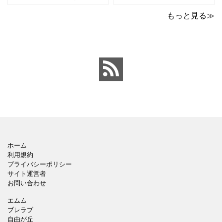
ポイントのテンプレート
ックデザインのおしゃれ
です。青の工作マットに
なパワーポイントのテン
もっと見る≫
赤いハサミ、カッター、
プレートです。グレーの
ペンのワンポイントイラ
背景でシックなデザイ
ストが入っている、おし
ン。会社の壁面や寮など
ゃれでかわいいデザイ
の掲示ポスター、お知ら
ン。 企画書や提案書の表
せ、ご案内のフォーマッ
紙として利用したり、３
トにおすすめします。 ダ
ページを使用して企画
ウンロードしてテキス
ホーム
利用規約
プライバシーポリシー
サイト運営者
お問い合わせ
エムム
ブレラブ
自由が丘