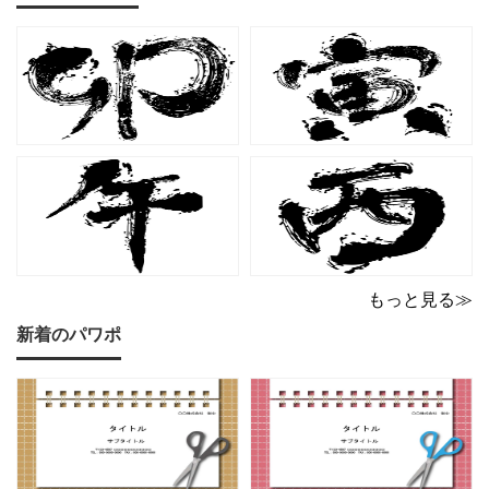
形です。波打ちフレーム
ントなカラーリングは、
の中に描かれたキャット
他とは一味違う個性を演
シルエットや小さな肉球
出したいときにも活躍し
モチーフが、ビジネス文
ます。 猫カフェやトリミ
書にさりげない
ングサロン
もっと見る≫
新着のパワポ