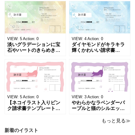
モノクロでシンプルな
表になります。 A4横型サ
「返金領収書」のテンプ
イズの無料テンプレート
レートとなります。 A4縦
で、Excel・Wo
型サイズで用紙に印
VIEW:
5
Action:
0
VIEW:
4
Action:
0
淡いグラデーションに宝
ダイヤモンドがキラキラ
石やハートのきらめきを
輝くかわいい請求書
重ねた、幻想的でロマン
（Excel・Word）！透明
チックな請求書雛形で
感あふれるライトブルー
す。パステルピンクやラ
背景に、ジュエルモチー
ベンダーの色彩がやわら
フを散りばめた煌びやか
かな質感を生み出し、受
な請求書素材です。清潔
け取った相手の心をくす
感と高級感が同居するデ
ぐる特別な仕上がりとな
ザインは、クライアント
っています。 ハンドメイ
に信頼感と華やかな印象
VIEW:
5
Action:
0
VIEW:
3
Action:
0
ド雑貨、コスメブラン
を同時に届けます
【ネコイラスト入りピン
やわらかなラベンダーパ
ク請求書テンプレート
ープルと猫のシルエット
（Excel・Word）】愛ら
が優美な印象を与える、
しさと柔らかな雰囲気を
おしゃれな請求書フォー
もっと見る≫
兼ね備えた、ピンクカラ
マット（Excel・Word対
新着のイラスト
ーの猫デザイン請求書雛
応）です。上品でエレガ