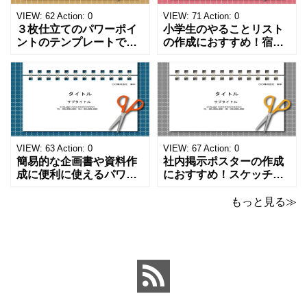
VIEW:
62
Action:
0
VIEW:
71
Action:
0
３枚仕立てのパワーポイ
小学生のやることリスト
ントのテンプレートで
の作成におすすめ！宿題
す。ハサミ、カッター、
や学校、家庭での決まり
ペンのワンポイントイラ
事をまとめたい時のフォ
ストが描かれています。
ーマットにおすすめしま
ご案内やお知らせなど簡
す。 ノートタイプのフォ
単な資料を時短で作成で
ーマットで文字入れをし
きる便利なフォーマット
やすく、壁に貼ってもか
になります。 文房具好き
わいいデザインです。お
の方、掲示ポスターを作
子さんが見てもテンショ
VIEW:
63
Action:
0
VIEW:
67
Action:
0
成をされたい方におす
ンが上がるテンプレ
簡易的な企画書や資料作
社内掲示ポスターの作成
成に便利に使えるパワー
におすすめ！スケッチブ
ポイントのテンプレート
ックデザインのおしゃれ
です。青の工作マットに
なパワーポイントのテン
もっと見る≫
赤いハサミ、カッター、
プレートです。グレーの
ペンのワンポイントイラ
背景でシックなデザイ
ストが入っている、おし
ン。会社の壁面や寮など
ゃれでかわいいデザイ
の掲示ポスター、お知ら
ン。 企画書や提案書の表
せ、ご案内のフォーマッ
紙として利用したり、３
トにおすすめします。 ダ
ページを使用して企画
ウンロードしてテキス