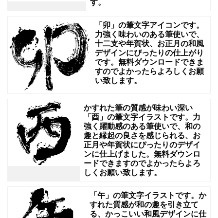
す。
説、
食
「卯」の筆文字アイコンです。
力強く味わいのある筆使いで、
育
十二支や年賀状、お正月の和風
デザインにぴったりの仕上がり
の
です。無料ダウンロードできま
教
すのでよかったらよろしくお願
い致します。
材、
ス
かすれた筆の質感が味わい深い
ー
「酉」の筆文字イラストです。力
強く躍動感のある筆使いで、和の
パ
趣と縁起の良さを感じられる、お
ー
正月や年賀状にぴったりのデザイ
ンに仕上げました。無料ダウンロ
の
ードできますのでよかったらよろ
POP
しくお願い致します。
や
「午」の筆文字イラストです。か
チ
すれた質感が和の趣を引き立て
る、かっこいい和風デザインに仕
ラ