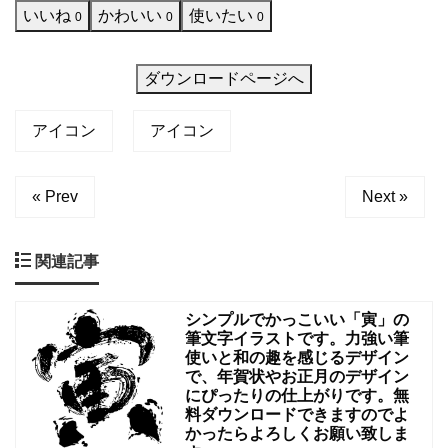
いいね
かわいい
使いたい
0
0
0
ト
フ
ダウンロードページへ
や
ナ
アイコン
アイコン
ポ
リ
« Prev
Next »
タ
ン
な
関連記事
ど
の
シンプルでかっこいい「寅」の
筆文字イラストです。力強い筆
レ
使いと和の趣を感じるデザイン
で、年賀状やお正月のデザイン
シ
にぴったりの仕上がりです。無
ピ
料ダウンロードできますのでよ
かったらよろしくお願い致しま
解