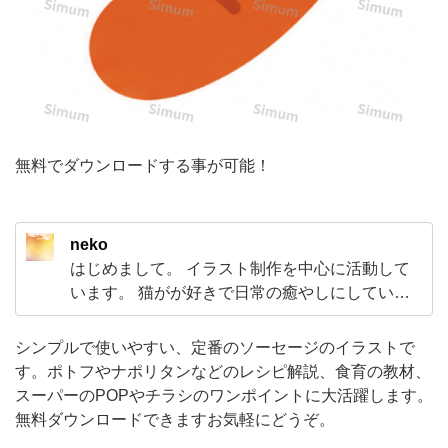
番
の
ソ
ー
セ
無料でダウンロードする事が可能！
ー
ジ
の
neko
イ
はじめまして。 イラスト制作を中心に活動して
ラ
います。 猫がが好きで日常の癒やしにしていま
す。 イラストを通じて見てくださる方に少しで
ス
も喜んでいただけるような作品づくりを心がけ
ト
シンプルで使いやすい、定番のソーセージのイラストで
て「こんな絵がほしい」「フレームがほしい」
す。ポトフやナポリタンなどのレシピ解説、食育の教材、
で
とおもっていただけるようなお手伝いができれ
スーパーのPOPやチラシのワンポイントに大活躍します。
す。
ばとおもっています。よろしくお願い致します
無料ダウンロードできますお気軽にどうぞ。
ポ