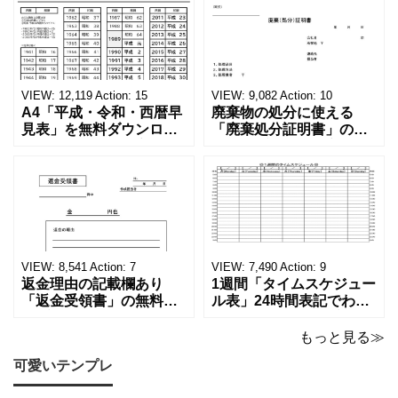
す。
無
料
VIEW:
12,119
Action:
15
VIEW:
9,082
Action:
10
A4「平成・令和・西暦早
廃棄物の処分に使える
見表」を無料ダウンロー
「廃棄処分証明書」の無
ド！和暦⇔西暦の変換や
料テンプレート！家電メ
学歴の計算が一目でわか
ーカーの代理店、回収業
る！印刷可能な一覧表！
者へおすすめ！(Excel・
印刷可能な平成・令和・
Word・PDF)正しく廃棄
西暦早見表を無料ダウン
されたことを証明する書
ロードでご利用いただけ
類「廃棄処分証明書」の
ます。 パソコンに保存し
テンプレートです。 量販
ていただくか、A4サイズ
店や家電メーカーの代理
VIEW:
8,541
Action:
7
VIEW:
7,490
Action:
9
でコピーしてご
店、回収
返金理由の記載欄あり
1週間「タイムスケジュー
「返金受領書」の無料テ
ル表」24時間表記でわか
ンプレート！過払い･誤入
りやすい無料テンプレー
金などで使える書き方が
ト！A4横型ExcelやWord
もっと見る≫
簡単なひな形でおすす
で簡単作成できる！1週間
可愛いテンプレ
め！過払い･誤入金などが
の予定が書ける24時間表
発生した際にも使える、
記のタイムスケジュール