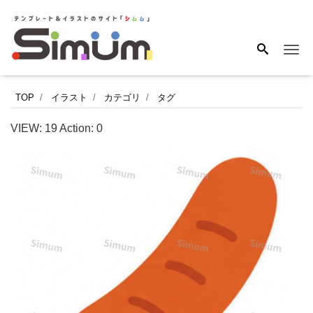
Me
シ
TOP
イラスト
カテゴリ
タグ
ン
VIEW:
19
Action:
0
プ
ル
で
使
い
や
す
い、
定