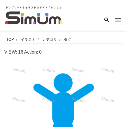
Me
バ
TOP
イラスト
カテゴリ
タグ
ン
VIEW:
16
Action:
0
ザ
イ
（ま
た
は
伸
び）
を
す