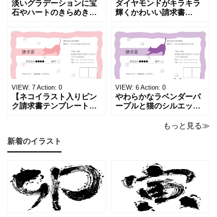
淡いグラデーションに宝
ダイヤモンドがキラキラ
石やハートのきらめきを
輝くかわいい請求書
重ねた、幻想的でロマン
（Excel・Word）！透明
チックな請求書雛形で
感あふれるライトブルー
す。パステルピンクやラ
背景に、ジュエルモチー
ベンダーの色彩がやわら
フを散りばめた煌びやか
かな質感を生み出し、受
な請求書素材です。清潔
け取った相手の心をくす
感と高級感が同居するデ
ぐる特別な仕上がりとな
ザインは、クライアント
っています。 ハンドメイ
に信頼感と華やかな印象
VIEW:
7
Action:
0
VIEW:
6
Action:
0
ド雑貨、コスメブラン
を同時に届けます
【ネコイラスト入りピン
やわらかなラベンダーパ
ク請求書テンプレート
ープルと猫のシルエット
（Excel・Word）】愛ら
が優美な印象を与える、
しさと柔らかな雰囲気を
おしゃれな請求書フォー
もっと見る≫
兼ね備えた、ピンクカラ
マット（Excel・Word対
新着のイラスト
ーの猫デザイン請求書雛
応）です。上品でエレガ
形です。波打ちフレーム
ントなカラーリングは、
の中に描かれたキャット
他とは一味違う個性を演
シルエットや小さな肉球
出したいときにも活躍し
モチーフが、ビジネス文
ます。 猫カフェやトリミ
書にさりげない
ングサロン