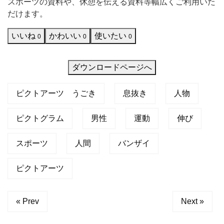
スポーツの資料や、休憩を伝える資料等幅広くご利用いた
ー
だけます。
ズ
いいね
かわいい
使いたい
0
0
0
が
直
ダウンロードページへ
感
的
ピクトアーツ うごき
息抜き
人物
に
伝
ピクトグラム
男性
運動
伸び
わ
スポーツ
人間
バンザイ
る
シ
ピクトアーツ
ン
プ
« Prev
Next »
ル
な