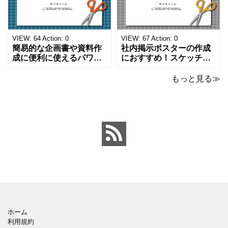
単な資料を時短で作成で
ーマットで文字入れをし
きる便利なフォーマット
やすく、壁に貼ってもか
になります。 文房具好き
わいいデザインです。お
の方、掲示ポスターを作
子さんが見てもテンショ
VIEW:
64
Action:
0
VIEW:
67
Action:
0
成をされたい方におす
ンが上がるテンプレ
簡易的な企画書や資料作
社内掲示ポスターの作成
成に便利に使えるパワー
におすすめ！スケッチブ
ポイントのテンプレート
ックデザインのおしゃれ
です。青の工作マットに
なパワーポイントのテン
もっと見る≫
赤いハサミ、カッター、
プレートです。グレーの
ペンのワンポイントイラ
背景でシックなデザイ
ストが入っている、おし
ン。会社の壁面や寮など
ゃれでかわいいデザイ
の掲示ポスター、お知ら
ン。 企画書や提案書の表
せ、ご案内のフォーマッ
紙として利用したり、３
トにおすすめします。 ダ
ページを使用して企画
ウンロードしてテキス
ホーム
利用規約