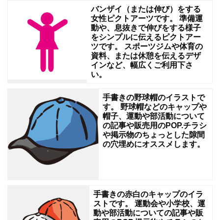
バンザイ（または伸び）をする
や、
女性ピクトアーツです。 準備運
休
動や、息抜きで伸びをする様子
をシンプルに伝えるピクトアー
憩
ツです。 スポーツジムや体育の
を
資料、または休憩を伝えるデザ
インなど、幅広くご利用下さ
伝
い。
え
手書きの野球帽のイラストで
る
す。 野球帽などのキャップや
資
帽子、運動や部活動について
の記事や販売用のPOP.チラシ
料
や掲示物のちょっとした隙間
等
の穴埋めにオススメします。
幅
広
く
手書きの赤白のキャップのイラ
ご
ストです。 運動会や小学校、運
動や部活動についての記事や販