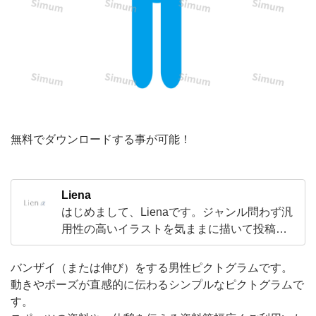
る
男
性
ピ
ク
ト
グ
無料でダウンロードする事が可能！
ラ
ム
Liena
で
はじめまして、Lienaです。ジャンル問わず汎
す。
用性の高いイラストを気ままに描いて投稿し
動
ています。新しい表現やスタイルにも挑戦中
です。いいなと思ったらぜひフォローして応
き
バンザイ（または伸び）をする男性ピクトグラムです。
援してください。
動きやポーズが直感的に伝わるシンプルなピクトグラムで
や
す。
ポ