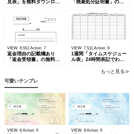
見表」を無料ダウンロー
「廃棄処分証明書」の無
ド！和暦⇔西暦の変換や
料テンプレート！家電メ
学歴の計算が一目でわか
ーカーの代理店、回収業
る！印刷可能な一覧表！
者へおすすめ！(Excel・
印刷可能な平成・令和・
Word・PDF)正しく廃棄
西暦早見表を無料ダウン
されたことを証明する書
ロードでご利用いただけ
類「廃棄処分証明書」の
ます。 パソコンに保存し
テンプレートです。 量販
ていただくか、A4サイズ
店や家電メーカーの代理
VIEW:
8,551
Action:
7
VIEW:
7,511
Action:
9
でコピーしてご
店、回収
返金理由の記載欄あり
1週間「タイムスケジュー
「返金受領書」の無料テ
ル表」24時間表記でわか
ンプレート！過払い･誤入
りやすい無料テンプレー
金などで使える書き方が
ト！A4横型ExcelやWord
もっと見る≫
簡単なひな形でおすす
で簡単作成できる！1週間
可愛いテンプレ
め！過払い･誤入金などが
の予定が書ける24時間表
発生した際にも使える、
記のタイムスケジュール
モノクロでシンプルな
表になります。 A4横型サ
「返金領収書」のテンプ
イズの無料テンプレート
レートとなります。 A4縦
で、Excel・Wo
型サイズで用紙に印
VIEW:
6
Action:
0
VIEW:
9
Action:
0