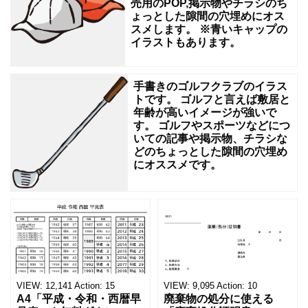
利
売用のPOP,掲示物やチラシのち
ょっとした隙間の穴埋めにオス
用
スメします。 ※青いキャップの
い
イラストもあります。
手書きのゴルフクラブのイラス
トです。 ゴルフと言えば敷居と
年齢が高いイメージが強いで
す。 ゴルフやスポーツなどにつ
いての記事や掲示物、チラシな
どのちょっとした隙間の穴埋め
にオススメです。
VIEW:
12,141
Action:
15
VIEW:
9,095
Action:
10
A4「平成・令和・西暦早
廃棄物の処分に使える