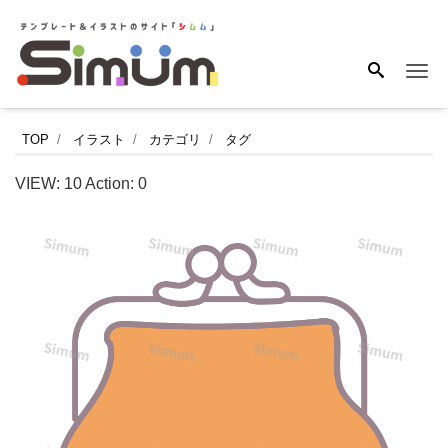
Me
が
TOP
イラスト
カテゴリ
タグ
ま
VIEW:
10
Action:
0
口
の
ア
イ
コ
ン。
オ
レ
ン