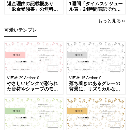
でコピーしてご
店、回収
返金理由の記載欄あり
1週間「タイムスケジュー
「返金受領書」の無料テ
ル表」24時間表記でわか
ンプレート！過払い･誤入
りやすい無料テンプレー
金などで使える書き方が
ト！A4横型ExcelやWord
もっと見る≫
簡単なひな形でおすす
で簡単作成できる！1週間
可愛いテンプレ
め！過払い･誤入金などが
の予定が書ける24時間表
発生した際にも使える、
記のタイムスケジュール
モノクロでシンプルな
表になります。 A4横型サ
「返金領収書」のテンプ
イズの無料テンプレート
レートとなります。 A4縦
で、Excel・Wo
型サイズで用紙に印
VIEW:
29
Action:
0
VIEW:
15
Action:
0
やさしいピンクで彩られ
落ち着きのあるグレーの
た音符やシャープのモチ
背景に、リズミカルな音
ーフが画面いっぱいに広
符やシャープのイラスト
がる、キュートで華やか
が浮かぶ、シンプルでス
な請求書テンプレートで
タイリッシュな請求書テ
す。出演料、演奏ギャ
ンプレートです。シック
ラ、取材費請求、イベン
で洗練されたモノトーン
ト請求などの書類作成に
調のカラーは、モノクロ
ご活用ください。 表の項
印刷、FAX送信にも使え