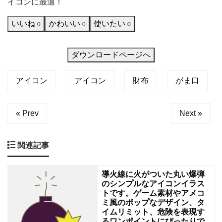
イコンに最適！
ま
こだわ
いいね
かわいい
使いたい
口
0
0
0
財
布
ダウンロードページへ
の
アイコン
アイコン
財布
がま口
イ
ラ
ス
« Prev
Next »
ト。
お
関連記事
買
い
導火線に火がついた丸い爆弾
のシンプルなアイコンイラス
物
トです。ゲーム素材やアメコ
や
ミ風のポップなデザイン、タ
イムリミット、危険を表現す
節
るワンポイントにぴったりで