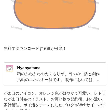
ジ
色
が
鮮
や
か
で
無料でダウンロードする事が可能！
可
愛
Nyanyatama
い、
猫のふわふわのぬくもりが、日々の生活と創作
レ
活動のエネルギー源です。 制作においては、
ト
「こつこつと、長く使えるスタンダードなも
の」を生み出すことを大切にしています。奇を
ロ
がま口のアイコン。オレンジ色が鮮やかで可愛い、レトロ
てらわず、基本に忠実で、多くの方に愛用して
ながま口財布のイラスト。お買い物や節約術、お小遣い、
な
いただけるような使いやすい素材作りをモット
家計管理、ポイ活をテーマにしたブログやWebサイトのア
が
ーにしています。 猫への愛と、地道な制作への