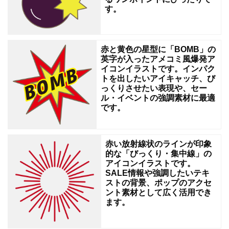
す。
約
術、
お
赤と黄色の星型に「BOMB」の
小
英字が入ったアメコミ風爆発ア
イコンイラストです。インパク
遣
トを出したいアイキャッチ、び
い、
っくりさせたい表現や、セー
ル・イベントの強調素材に最適
家
です。
計
管
赤い放射線状のラインが印象
理、
的な「びっくり・集中線」の
アイコンイラストです。
ポ
SALE情報や強調したいテキ
イ
ストの背景、ポップのアクセ
ント素材として広く活用でき
活
ます。
を
テ