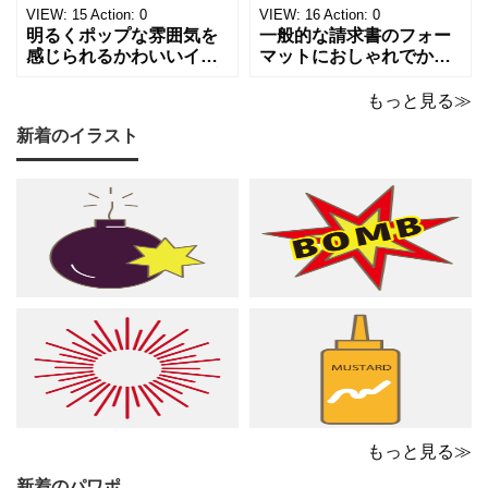
目は現在は品目、数量、
るデザインです。 大人の
VIEW:
15
Action:
0
VIEW:
16
Action:
0
単価、金額になってい
音楽教室やプライ
明るくポップな雰囲気を
一般的な請求書のフォー
感じられるかわいいイラ
マットにおしゃれでかわ
スト入り請求書のテンプ
いいデザインが施された
レートです。弾むような
請求書のテンプレートで
もっと見る≫
音符とシャープのモチー
す。温もりのあるベージ
新着のイラスト
フが紙面いっぱいに踊
ュやゴールドのカラーリ
る、グリーン調の軽やか
ングに、音符やシャープ
で爽やかなデザインは ピ
のイラストが散りばめら
アノやリトミック、コー
れた、あたたかくシック
ラスなどの各種レッスン
な雰囲気でピアノやリト
はもちろん、野外ライ
ミック、管弦楽器など
もっと見る≫
新着のパワポ