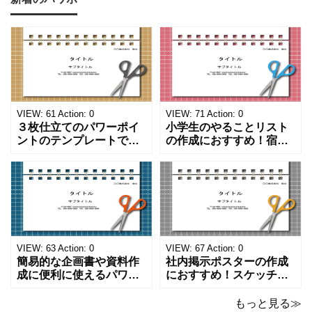
VIEW:
61
Action:
0
VIEW:
71
Action:
0
３枚仕立てのパワーポイ
小学生のやることリスト
ントのテンプレートで
の作成におすすめ！宿題
す。ハサミ、カッター、
や学校、家庭での決まり
ペンのワンポイントイラ
事をまとめたい時のフォ
ストが描かれています。
ーマットにおすすめしま
ご案内やお知らせなど簡
す。 ノートタイプのフォ
単な資料を時短で作成で
ーマットで文字入れをし
きる便利なフォーマット
やすく、壁に貼ってもか
になります。 文房具好き
わいいデザインです。お
の方、掲示ポスターを作
子さんが見てもテンショ
VIEW:
63
Action:
0
VIEW:
67
Action:
0
成をされたい方におす
ンが上がるテンプレ
簡易的な企画書や資料作
社内掲示ポスターの作成
成に便利に使えるパワー
におすすめ！スケッチブ
ポイントのテンプレート
ックデザインのおしゃれ
です。青の工作マットに
なパワーポイントのテン
もっと見る≫