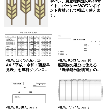
ア
やパン、農産物関連のWebサ
イト、パッケージのワンポイ
イ
ント素材として幅広く使えま
す。
VIEW:
12,070
Action:
15
VIEW:
9,043
Action:
10
A4「平成・令和・西暦早
廃棄物の処分に使える
見表」を無料ダウンロー
「廃棄処分証明書」の無
ド！和暦⇔西暦の変換や
料テンプレート！家電メ
学歴の計算が一目でわか
ーカーの代理店、回収業
る！印刷可能な一覧表！
者へおすすめ！(Excel・
印刷可能な平成・令和・
Word・PDF)正しく廃棄
西暦早見表を無料ダウン
されたことを証明する書
ロードでご利用いただけ
類「廃棄処分証明書」の
ます。 パソコンに保存し
テンプレートです。 量販
ていただくか、A4サイズ
店や家電メーカーの代理
VIEW:
8,518
Action:
7
VIEW:
7,477
Action:
9