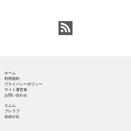
赤いハサミ、カッター、
プレートです。グレーの
ペンのワンポイントイラ
背景でシックなデザイ
ストが入っている、おし
ン。会社の壁面や寮など
ゃれでかわいいデザイ
の掲示ポスター、お知ら
ン。 企画書や提案書の表
せ、ご案内のフォーマッ
紙として利用したり、３
トにおすすめします。 ダ
ページを使用して企画
ウンロードしてテキス
ホーム
利用規約
プライバシーポリシー
サイト運営者
お問い合わせ
エムム
ブレラブ
自由が丘