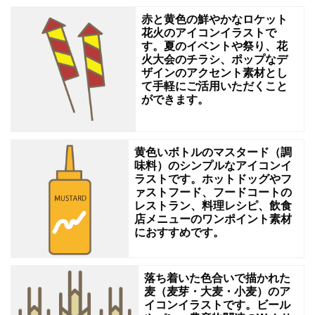
ー
赤と黄色の鮮やかなロケット
花火のアイコンイラストで
マ
す。夏のイベントや祭り、花
に
火大会のチラシ、ポップなデ
ザインのアクセント素材とし
し
て手軽にご活用いただくこと
ができます。
た
ブ
ロ
黄色いボトルのマスタード（調
グ
味料）のシンプルなアイコンイ
ラストです。ホットドッグやフ
や
ァストフード、フードコートの
Web
レストラン、料理レシピ、飲食
店メニューのワンポイント素材
サ
におすすめです。
イ
ト
落ち着いた色合いで描かれた
の
麦（麦芽・大麦・小麦）のア
イコンイラストです。ビール