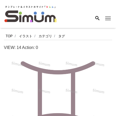
Me
ふ
TOP
イラスト
カテゴリ
タグ
た
VIEW:
14
Action:
0
ご
座
を
描
い
た､
手
書
き