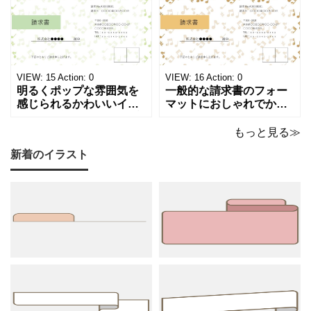
な請求書テンプレートで
タイリッシュな請求書テ
す。出演料、演奏ギャ
ンプレートです。シック
ラ、取材費請求、イベン
で洗練されたモノトーン
ト請求などの書類作成に
調のカラーは、モノクロ
ご活用ください。 表の項
印刷、FAX送信にも使え
目は現在は品目、数量、
るデザインです。 大人の
VIEW:
15
Action:
0
VIEW:
16
Action:
0
単価、金額になってい
音楽教室やプライ
明るくポップな雰囲気を
一般的な請求書のフォー
感じられるかわいいイラ
マットにおしゃれでかわ
スト入り請求書のテンプ
いいデザインが施された
レートです。弾むような
請求書のテンプレートで
もっと見る≫
音符とシャープのモチー
す。温もりのあるベージ
新着のイラスト
フが紙面いっぱいに踊
ュやゴールドのカラーリ
る、グリーン調の軽やか
ングに、音符やシャープ
で爽やかなデザインは ピ
のイラストが散りばめら
アノやリトミック、コー
れた、あたたかくシック
ラスなどの各種レッスン
な雰囲気でピアノやリト
はもちろん、野外ライ
ミック、管弦楽器など