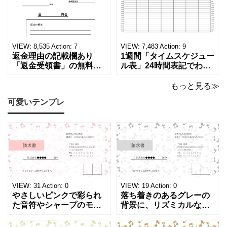
印刷可能な平成・令和・
Word・PDF)正しく廃棄
西暦早見表を無料ダウン
されたことを証明する書
ロードでご利用いただけ
類「廃棄処分証明書」の
ます。 パソコンに保存し
テンプレートです。 量販
ていただくか、A4サイズ
店や家電メーカーの代理
VIEW:
8,535
Action:
7
VIEW:
7,483
Action:
9
でコピーしてご
店、回収
返金理由の記載欄あり
1週間「タイムスケジュー
「返金受領書」の無料テ
ル表」24時間表記でわか
ンプレート！過払い･誤入
りやすい無料テンプレー
金などで使える書き方が
ト！A4横型ExcelやWord
もっと見る≫
簡単なひな形でおすす
で簡単作成できる！1週間
可愛いテンプレ
め！過払い･誤入金などが
の予定が書ける24時間表
発生した際にも使える、
記のタイムスケジュール
モノクロでシンプルな
表になります。 A4横型サ
「返金領収書」のテンプ
イズの無料テンプレート
レートとなります。 A4縦
で、Excel・Wo
型サイズで用紙に印
VIEW:
31
Action:
0
VIEW:
19
Action:
0
やさしいピンクで彩られ
落ち着きのあるグレーの
た音符やシャープのモチ
背景に、リズミカルな音
ーフが画面いっぱいに広
符やシャープのイラスト
がる、キュートで華やか
が浮かぶ、シンプルでス