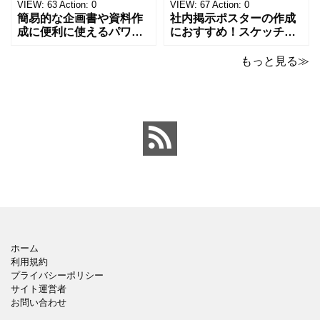
の方、掲示ポスターを作
子さんが見てもテンショ
VIEW:
63
Action:
0
VIEW:
67
Action:
0
成をされたい方におす
ンが上がるテンプレ
簡易的な企画書や資料作
社内掲示ポスターの作成
成に便利に使えるパワー
におすすめ！スケッチブ
ポイントのテンプレート
ックデザインのおしゃれ
です。青の工作マットに
なパワーポイントのテン
もっと見る≫
赤いハサミ、カッター、
プレートです。グレーの
ペンのワンポイントイラ
背景でシックなデザイ
ストが入っている、おし
ン。会社の壁面や寮など
ゃれでかわいいデザイ
の掲示ポスター、お知ら
ン。 企画書や提案書の表
せ、ご案内のフォーマッ
紙として利用したり、３
トにおすすめします。 ダ
ページを使用して企画
ウンロードしてテキス
ホーム
利用規約
プライバシーポリシー
サイト運営者
お問い合わせ