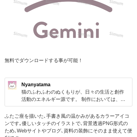
風
の
温
か
み
が
あ
無料でダウンロードする事が可能！
る
カ
Nyanyatama
ラ
猫のふわふわのぬくもりが、日々の生活と創作
ー
活動のエネルギー源です。 制作においては、
ア
「こつこつと、長く使えるスタンダードなも
の」を生み出すことを大切にしています。奇を
イ
ふたご座を描いた､手書き風の温かみがあるカラーアイコ
てらわず、基本に忠実で、多くの方に愛用して
ンです｡優しいタッチのイラストで､背景透過PNG形式の
コ
いただけるような使いやすい素材作りをモット
ため､Webサイトやブログ､資料の装飾にそのまま使えて便
ン
ーにしています。 猫への愛と、地道な制作への