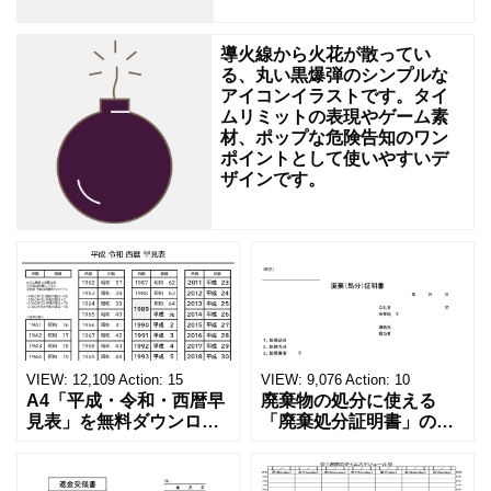
て
導火線から火花が散ってい
る、丸い黒爆弾のシンプルな
アイコンイラストです。タイ
ムリミットの表現やゲーム素
材、ポップな危険告知のワン
ポイントとして使いやすいデ
ザインです。
VIEW:
12,109
Action:
15
VIEW:
9,076
Action:
10
A4「平成・令和・西暦早
廃棄物の処分に使える
見表」を無料ダウンロー
「廃棄処分証明書」の無
ド！和暦⇔西暦の変換や
料テンプレート！家電メ
学歴の計算が一目でわか
ーカーの代理店、回収業
る！印刷可能な一覧表！
者へおすすめ！(Excel・