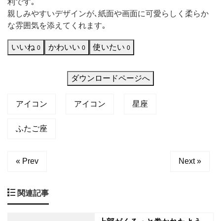
利です｡
で
こだわ
親しみやすいデザインが､紙面や画面に可愛らしく柔らか
す｡
な雰囲気を添えてくれます｡
優
いいね
かわいい
使いたい
0
0
0
し
い
ダウンロードページへ
タ
ッ
アイコン
アイコン
星座
チ
の
ふたご座
イ
ラ
« Prev
Next »
ス
ト
関連記事
で､
背