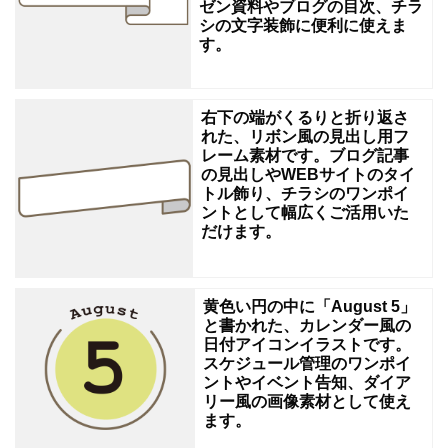
ゼン資料やブログの目次、チラ
ロ
シの文字装飾に便利に使えま
す。
グ､
資
料
右下の端がくるりと折り返さ
れた、リボン風の見出し用フ
の
レーム素材です。ブログ記事
装
の見出しやWEBサイトのタイ
トル飾り、チラシのワンポイ
飾
ントとして幅広くご活用いた
だけます。
に
そ
の
黄色い円の中に「August 5」
ま
と書かれた、カレンダー風の
日付アイコンイラストです。
ま
スケジュール管理のワンポイ
使
ントやイベント告知、ダイア
リー風の画像素材として使え
え
ます。