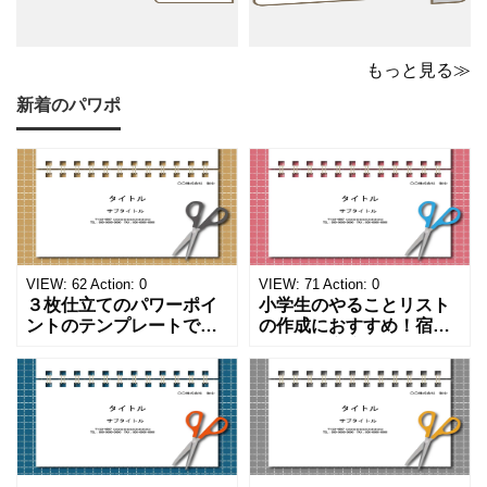
もっと見る≫
新着のパワポ
VIEW:
62
Action:
0
VIEW:
71
Action:
0
３枚仕立てのパワーポイ
小学生のやることリスト
ントのテンプレートで
の作成におすすめ！宿題
す。ハサミ、カッター、
や学校、家庭での決まり
ペンのワンポイントイラ
事をまとめたい時のフォ
ストが描かれています。
ーマットにおすすめしま
ご案内やお知らせなど簡
す。 ノートタイプのフォ
単な資料を時短で作成で
ーマットで文字入れをし
きる便利なフォーマット
やすく、壁に貼ってもか
になります。 文房具好き
わいいデザインです。お