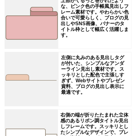
上部がくるっと巻かれたよう
景
な、ピンク色の手帳風見出しフ
レーム素材です。やわらかい色
透
合いで可愛らしく、ブログの見
出しやSNS画像、バナーのタ
過
イトル枠として幅広く活躍しま
PNG
す。
形
式
左側に丸みのある見出しタグ
の
が付いた、シンプルなアンダ
ーライン見出し素材です。ス
た
ッキリとした配色で主張しす
め､
ぎず、Webサイトやプレゼン
資料、ブログの見出し表示に
Web
最適です。
サ
イ
右側の端が折りたたまれた立体
ト
感のあるリボン調タイトル見出
や
しフレームです。スッキリとし
たシンプルなデザインで、プレ
ブ