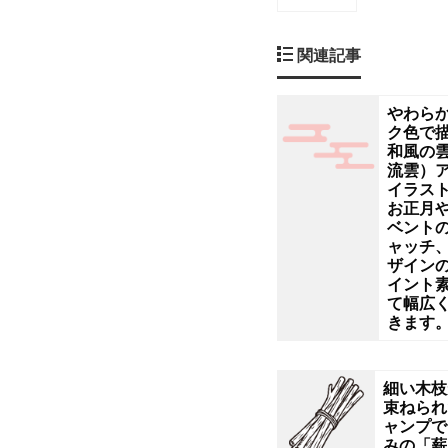
す｡
関連記事
視
認
やわら
ク色で
和風の
性
流雲）
イラス
の
お正月
ベント
ャッチ
高
ザイン
イント
い
て幅広
きます
ミ
細い木枝
ニ
束ねられ
ャンプで
みの「薪