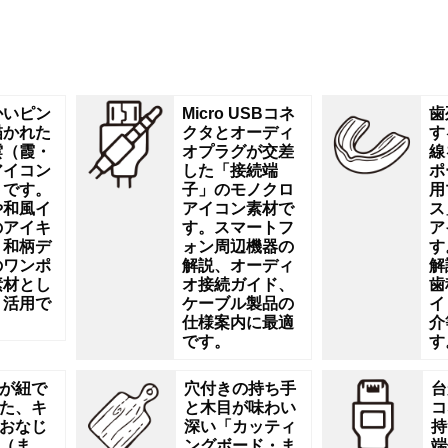
かいピン
Micro USBコネ
歯
描かれた
クタとオーディ
す
雲（霞・
オプラグが交差
線
アイコン
した「接続端
ポ
トです。
子」のモノクロ
用
や和風イ
アイコン素材で
ス
のアイキ
す。スマートフ
ア
、和柄デ
ォン周辺機器の
す
のワンポ
解説、オーディ
解
素材とし
オ接続ガイド、
歯
く活用で
ケーブル製品の
イ
。
仕様案内に最適
介
です。
す
が紐で
穴付きの持ち手
台
た、キ
と木目が味わい
コ
おなじ
深い「カッティ
持
（ま
ングボード・ま
端