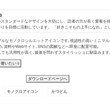
3
つスタンダードなデザインを大切にし、読者の方が長く愛着を
作りを目標に活動しています。 「好きこそもの上手になれ」と
苦にならない性分ですので、日々新しい挑戦的なテーマや技法
み出すことを楽しんでいます。 皆様に穏やかな彩りをお
プルなモノクロシルエットアイコンです｡視認性の高いミニマル
め､資料やWebサイト､SNSの図解などへ即座に配置可能｡
しても汎用性が高く､媒体を問わずスタイリッシュに馴染みます
使いたい
0
ダウンロードページへ
モノクロアイコン
かつどん