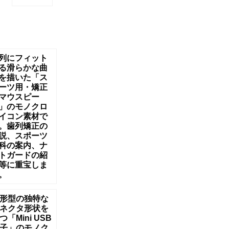
列にフィット
る滑らかな曲
を描いた「ス
ーツ用・矯正
マウスピー
」のモノクロ
イコン素材で
。歯列矯正の
説、スポーツ
科の案内、ナ
トガードの紹
等に重宝しま
。
形型の独特な
ネクタ形状を
つ「Mini USB
子」のモノク