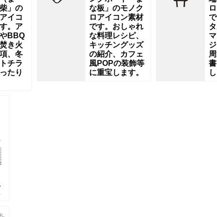
柴」の
な板」のモノク
ロ
アイコ
ロアイコン素材
で
す。ア
です。おしゃれ
タ
やBBQ
な料理レシピ、
マ
焚き火
キッチングッズ
ジ
項、冬
の紹介、カフェ
周
トチラ
風POPの装飾等
書
ったり
に重宝します。
し
え
レ
ー