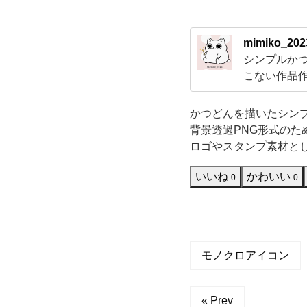
ル
mimiko_202
エ
シンプルか
こない作品
ッ
り、創作が
に作品を生
かつどんを描いたシン
ト
背景透過PNG形式のた
ロゴやスタンプ素材と
ア
いいね
かわいい
0
0
イ
コ
ン
モノクロアイコン
で
« Prev