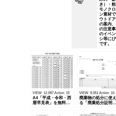
マ
き）・粗
モノクロ
ル
ン素材で
ウトドア
な
の案内、
の注意事
のイベン
デ
シ等にぴ
です。
ザ
イ
ン
で､
VIEW:
12,087
Action:
15
VIEW:
9,051
Action:
10
A4「平成・令和・西
背
廃棄物の処分に使
暦早見表」を無料ダ
る「廃棄処分証明
ウンロード！和暦⇔
書」の無料テンプ
景
西暦の変換や学歴の
ート！家電メーカ