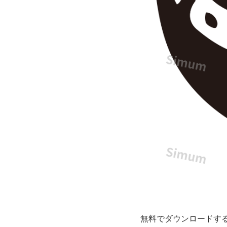
シ
ン
プ
ル
な
モ
ノ
ク
ロ
シ
無料でダウンロードす