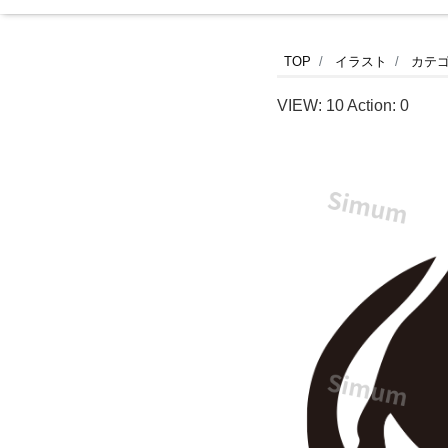
か
TOP
イラスト
カテ
つ
VIEW:
10
Action:
0
ど
ん
を
描
い
た