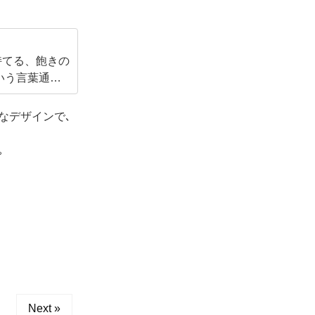
持てる、飽きの
いう言葉通
に挑戦し、非常
なデザインで､
｡
Next »